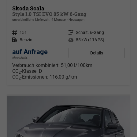
Skoda Scala
Style 1.0 TSI EVO 85 kW 6-Gang
unverbindliche Lieferzeit: 4 Monate
Neuwagen
Fahrzeugnr.
151
Getriebe
Schalt. 6-Gang
Kraftstoff
Benzin
Leistung
85 kW (116 PS)
auf Anfrage
Details
ohne MwSt.
Verbrauch kombiniert:
51,00 l/100km
CO
-Klasse:
D
2
CO
-Emissionen:
116,00 g/km
2