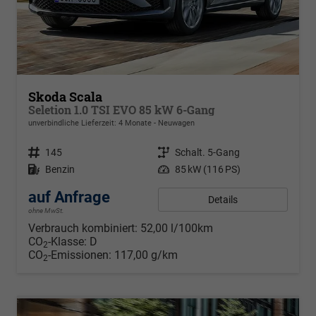
Skoda Scala
Seletion 1.0 TSI EVO 85 kW 6-Gang
unverbindliche Lieferzeit: 4 Monate
Neuwagen
Fahrzeugnr.
145
Getriebe
Schalt. 5-Gang
Kraftstoff
Benzin
Leistung
85 kW (116 PS)
auf Anfrage
Details
ohne MwSt.
Verbrauch kombiniert:
52,00 l/100km
CO
-Klasse:
D
2
CO
-Emissionen:
117,00 g/km
2