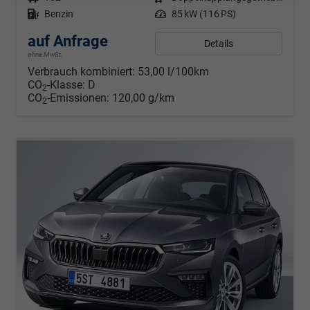
Kraftstoff
Benzin
Leistung
85 kW (116 PS)
auf Anfrage
Details
ohne MwSt.
Verbrauch kombiniert:
53,00 l/100km
CO
-Klasse:
D
2
CO
-Emissionen:
120,00 g/km
2