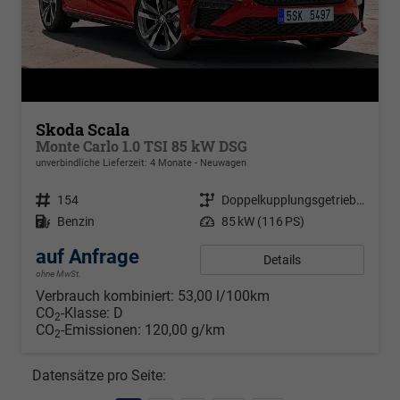
Skoda Scala
Monte Carlo 1.0 TSI 85 kW DSG
unverbindliche Lieferzeit: 4 Monate
Neuwagen
Fahrzeugnr.
154
Getriebe
Doppelkupplungsgetriebe (DSG)
Kraftstoff
Benzin
Leistung
85 kW (116 PS)
auf Anfrage
Details
ohne MwSt.
Verbrauch kombiniert:
53,00 l/100km
CO
-Klasse:
D
2
CO
-Emissionen:
120,00 g/km
2
Datensätze pro Seite: