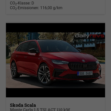
CO
-Klasse:
D
2
CO
-Emissionen:
116,00 g/km
2
Skoda Scala
Monte Carlo 1.5 TSI ACT 110 kW