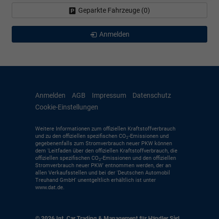
Geparkte Fahrzeuge (
0
)
Anmelden
Anmelden
AGB
Impressum
Datenschutz
Cookie-Einstellungen
Weitere Informationen zum offiziellen Kraftstoffverbrauch
und zu den offiziellen spezifischen CO
-Emissionen und
2
gegebenenfalls zum Stromverbrauch neuer PKW können
dem 'Leitfaden über den offiziellen Kraftstoffverbrauch, die
offiziellen spezifischen CO
-Emissionen und den offiziellen
2
Stromverbrauch neuer PKW' entnommen werden, der an
allen Verkaufsstellen und bei der 'Deutschen Automobil
Treuhand GmbH' unentgeltlich erhältlich ist unter
www.dat.de.
© 2026
Int. Car Trading & Management für Händler Sàrl
,