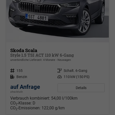
Skoda Scala
Style 1.5 TSI ACT 110 kW 6-Gang
unverbindliche Lieferzeit: 4 Monate
Neuwagen
Fahrzeugnr.
155
Getriebe
Schalt. 6-Gang
Kraftstoff
Benzin
Leistung
110 kW (150 PS)
auf Anfrage
Details
ohne MwSt.
Verbrauch kombiniert:
54,00 l/100km
CO
-Klasse:
D
2
CO
-Emissionen:
122,00 g/km
2