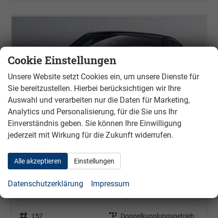
Cookie Einstellungen
Unsere Website setzt Cookies ein, um unsere Dienste für
Sie bereitzustellen. Hierbei berücksichtigen wir Ihre
Auswahl und verarbeiten nur die Daten für Marketing,
Analytics und Personalisierung, für die Sie uns Ihr
Einverständnis geben. Sie können Ihre Einwilligung
jederzeit mit Wirkung für die Zukunft widerrufen.
Alle akzeptieren
Einstellungen
Skoda Scala
Datenschutzerklärung
Impressum
Style 1.0 TSI EVO 85 kW DSG
unverbindliche Lieferzeit: 4 Monate
Neuwagen
Fahrzeugnr.
152
Getriebe
Doppelkupplungsgetriebe (DSG)