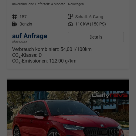
unverbindliche Lieferzeit: 4 Monate
Neuwagen
Fahrzeugnr.
157
Getriebe
Schalt. 6-Gang
Kraftstoff
Benzin
Leistung
110 kW (150 PS)
auf Anfrage
Details
ohne MwSt.
Verbrauch kombiniert:
54,00 l/100km
CO
-Klasse:
D
2
CO
-Emissionen:
122,00 g/km
2