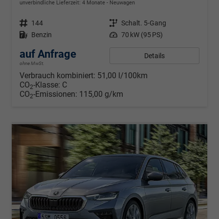
unverbindliche Lieferzeit: 4 Monate
Neuwagen
Fahrzeugnr.
144
Getriebe
Schalt. 5-Gang
Kraftstoff
Benzin
Leistung
70 kW (95 PS)
auf Anfrage
Details
ohne MwSt.
Verbrauch kombiniert:
51,00 l/100km
CO
-Klasse:
C
2
CO
-Emissionen:
115,00 g/km
2