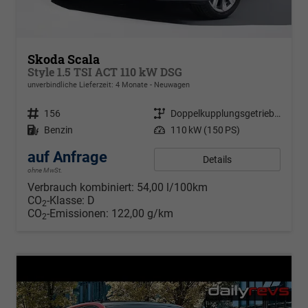
Skoda Scala
Style 1.5 TSI ACT 110 kW DSG
unverbindliche Lieferzeit: 4 Monate
Neuwagen
Fahrzeugnr.
156
Getriebe
Doppelkupplungsgetriebe (DSG)
Kraftstoff
Benzin
Leistung
110 kW (150 PS)
auf Anfrage
Details
ohne MwSt.
Verbrauch kombiniert:
54,00 l/100km
CO
-Klasse:
D
2
CO
-Emissionen:
122,00 g/km
2