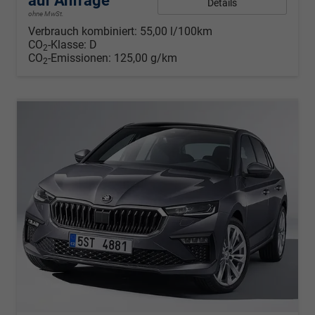
auf Anfrage
Details
ohne MwSt.
Verbrauch kombiniert:
55,00 l/100km
CO
-Klasse:
D
2
CO
-Emissionen:
125,00 g/km
2