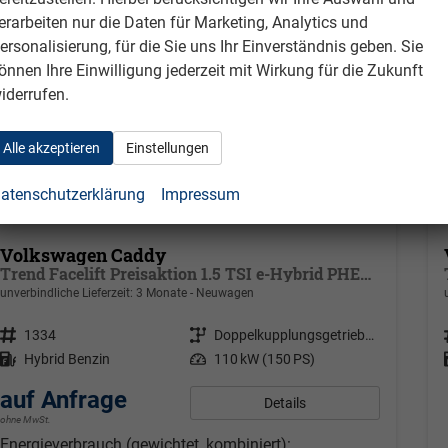
erarbeiten nur die Daten für Marketing, Analytics und
ersonalisierung, für die Sie uns Ihr Einverständnis geben. Sie
önnen Ihre Einwilligung jederzeit mit Wirkung für die Zukunft
iderrufen.
Alle akzeptieren
Einstellungen
atenschutzerklärung
Impressum
Volkswagen Caddy
Trend Facelift Preisaktion 1.5 TSI e-Hybrid PHEV 110kW DSG 6, Klimaautomatik, Zuziehhilfe schiebetüren u. Heckklappe, ACC, Side Assist m. Blins Spoz, Ausparkhilfe, Ausstiegswwarner, Radio+ Navigations Vorbereitung, PDC v+h,
unverbindliche Lieferzeit:
3 Monate
Neuwagen
Fahrzeugnr.
1334
Getriebe
Doppelkupplungsgetriebe (DSG)
Kraftstoff
Hybrid Benzin
Leistung
110 kW (150 PS)
auf Anfrage
Details
ohne MwSt.
Energieverbrauch (gewichtet, kombiniert):