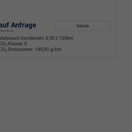
auf Anfrage
Details
ohne MwSt.
Verbrauch kombiniert:
6,50 l/100km
CO
-Klasse:
E
2
CO
-Emissionen:
149,00 g/km
2