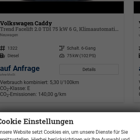
Volkswagen Caddy
Trend Facelift 2.0 TDI 75 kW 6 G, Klimaautomatik, 5 Sitze, Zuziehhilfe Schiebetüren + Heckklappe, PDC v+h, ACC, Side Assist Blind Spot, Ausparkhilfe, Ausstiegswarner, Digital Cockpit PRO, Radioanlage Navigationsvorbereituing,, Mittearmlehne verstellbar
Neuwagen
Fahrzeugnr.
1322
Getriebe
Schalt. 6-Gang
Kraftstoff
Diesel
Leistung
75 kW (102 PS)
auf Anfrage
Details
ohne MwSt.
Verbrauch kombiniert:
5,30 l/100km
CO
-Klasse:
E
2
CO
-Emissionen:
140,00 g/km
2
Cookie Einstellungen
nsere Website setzt Cookies ein, um unsere Dienste für Sie
ereitzustellen. Hierbei berücksichtigen wir Ihre Auswahl und