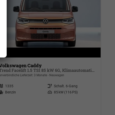
Volkswagen Caddy
Trend Facelift 1.5 TSI 85 kW 6G, Klimaautomatik, 5 Sitze, Zuziehhilfe Schiebetüren + Heckklappe, PDC v+h, ACC, Side Assist Blind Spot, Ausparkhilfe, Ausstiegswarner, Digital Cockpit PRO, Radioanlage Navigationsvorbereituing,, Mittearmlehne verstellbar
unverbindliche Lieferzeit:
3 Monate
Neuwagen
Fahrzeugnr.
1335
Getriebe
Schalt. 6-Gang
Kraftstoff
Benzin
Leistung
85 kW (116 PS)