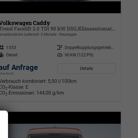
Volkswagen Caddy
Trend Facelift 2.0 TDI 90 kW DSG,Klimaautomatik, 5 Sitze, Zuziehhilfe Schiebetüren + Heckklappe, PDC v+h, ACC, Side Assist Blind Spot, Ausparkhilfe, Ausstiegswarner, Digital Cockpit PRO, Radioanlage Navigationsvorbereituing,, Mittearmlehne verstellbar
unverbindliche Lieferzeit:
3 Monate
Neuwagen
Fahrzeugnr.
1333
Getriebe
Doppelkupplungsgetriebe (DSG)
Kraftstoff
Diesel
Leistung
90 kW (122 PS)
auf Anfrage
Details
ohne MwSt.
Verbrauch kombiniert:
5,50 l/100km
CO
-Klasse:
E
2
CO
-Emissionen:
144,00 g/km
2