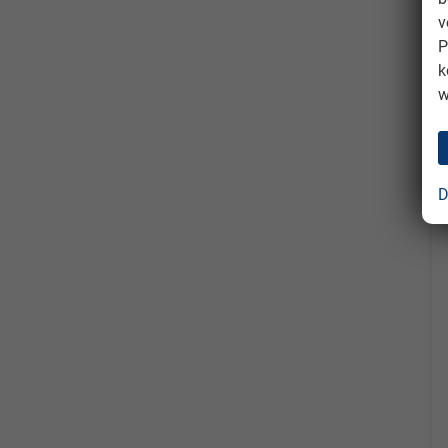
v
P
k
w
D