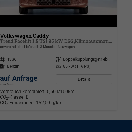
Volkswagen Caddy
Trend Facelift 1.5 TSI 85 kW DSG,Klimaautomatik, 5 Sitze, Zuziehhilfe Schiebetüren + Heckklappe, PDC v+h, ACC, Side Assist Blind Spot, Ausparkhilfe, Ausstiegswarner, Digital Cockpit PRO, Radioanlage Navigationsvorbereituing,, Mittearmlehne verstellbar
unverbindliche Lieferzeit:
3 Monate
Neuwagen
Fahrzeugnr.
1336
Getriebe
Doppelkupplungsgetriebe (DSG)
Kraftstoff
Benzin
Leistung
85 kW (116 PS)
auf Anfrage
Details
ohne MwSt.
Verbrauch kombiniert:
6,60 l/100km
CO
-Klasse:
E
2
CO
-Emissionen:
152,00 g/km
2