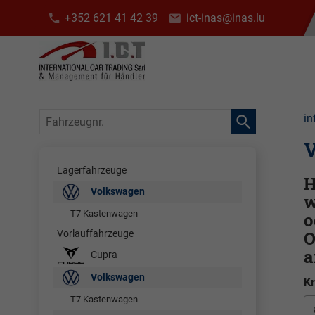
+352 621 41 42 39
ict-inas@inas.lu
Fahrzeugnr.
in
V
Lagerfahrzeuge
H
Volkswagen
w
T7 Kastenwagen
o
O
Vorlauffahrzeuge
a
Cupra
Volkswagen
Kr
T7 Kastenwagen