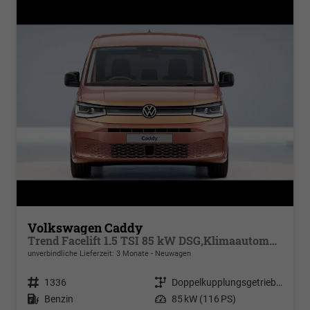
Volkswagen Caddy
Trend Facelift 1.5 TSI 85 kW DSG,Klimaautomatik, 5 Sitze, Zuziehhilfe Schiebetüren + Heckklappe, PDC v+h, ACC, Side Assist Blind Spot, Ausparkhilfe, Ausstiegswarner, Digital Cockpit PRO, Radioanlage Navigationsvorbereituing,, Mittearmlehne verstellbar
unverbindliche Lieferzeit:
3 Monate
Neuwagen
Fahrzeugnr.
1336
Getriebe
Doppelkupplungsgetriebe (DSG)
Kraftstoff
Benzin
Leistung
85 kW (116 PS)