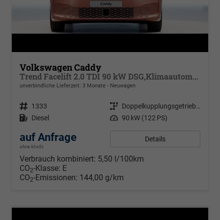
Volkswagen Caddy
Trend Facelift 2.0 TDI 90 kW DSG,Klimaautomatik, 5 Sitze, Zuziehhilfe Schiebetüren + Heckklappe, PDC v+h, ACC, Side Assist Blind Spot, Ausparkhilfe, Ausstiegswarner, Digital Cockpit PRO, Radioanlage Navigationsvorbereituing,, Mittearmlehne verstellbar
unverbindliche Lieferzeit:
3 Monate
Neuwagen
Fahrzeugnr.
1333
Getriebe
Doppelkupplungsgetriebe (DSG)
Kraftstoff
Diesel
Leistung
90 kW (122 PS)
auf Anfrage
Details
ohne MwSt.
Verbrauch kombiniert:
5,50 l/100km
CO
-Klasse:
E
2
CO
-Emissionen:
144,00 g/km
2