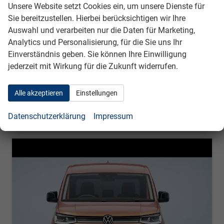
auf Anfrage
Details
Unsere Website setzt Cookies ein, um unsere Dienste für
ohne MwSt.
Sie bereitzustellen. Hierbei berücksichtigen wir Ihre
Energieverbrauch (gewichtet, kombiniert):
Auswahl und verarbeiten nur die Daten für Marketing,
0,50 l/100km + 14,80 kWh/100km
Kraftstoffverbrauch bei entladener Batterie
Analytics und Personalisierung, für die Sie uns Ihr
kombiniert:
6,10 l/100km
Einverständnis geben. Sie können Ihre Einwilligung
Stromverbrauch bei rein elektrischem Betrieb
jederzeit mit Wirkung für die Zukunft widerrufen.
kombiniert:
14,40 kWh/100km
Elektrische Reichweite (EAER):
119 km
CO
-Klasse (gewichtet, kombiniert):
B
2
Alle akzeptieren
Einstellungen
CO
-Klasse bei entladener Batterie:
B
2
CO
-Emissionen (gewichtet, kombiniert):
44,00 g/km
2
Datenschutzerklärung
Impressum