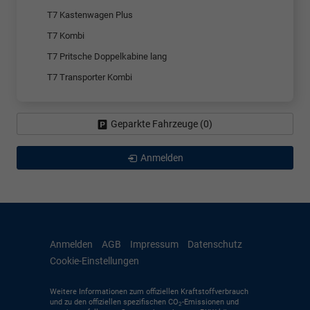
T7 Kastenwagen Plus
T7 Kombi
T7 Pritsche Doppelkabine lang
T7 Transporter Kombi
Geparkte Fahrzeuge (
0
)
Anmelden
Anmelden
AGB
Impressum
Datenschutz
Cookie-Einstellungen
Weitere Informationen zum offiziellen Kraftstoffverbrauch
und zu den offiziellen spezifischen CO
-Emissionen und
2