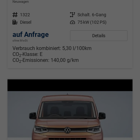
Neuwagen
Fahrzeugnr.
1322
Getriebe
Schalt. 6-Gang
Kraftstoff
Diesel
Leistung
75 kW (102 PS)
auf Anfrage
Details
ohne MwSt.
Verbrauch kombiniert:
5,30 l/100km
CO
-Klasse:
E
2
CO
-Emissionen:
140,00 g/km
2