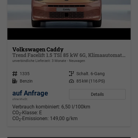
Volkswagen Caddy
Trend Facelift 1.5 TSI 85 kW 6G, Klimaautomatik, 5 Sitze, Zuziehhilfe Schiebetüren + Heckklappe, PDC v+h, ACC, Side Assist Blind Spot, Ausparkhilfe, Ausstiegswarner, Digital Cockpit PRO, Radioanlage Navigationsvorbereituing,, Mittearmlehne verstellbar
unverbindliche Lieferzeit:
3 Monate
Neuwagen
Fahrzeugnr.
1335
Getriebe
Schalt. 6-Gang
Kraftstoff
Benzin
Leistung
85 kW (116 PS)
auf Anfrage
Details
ohne MwSt.
Verbrauch kombiniert:
6,50 l/100km
CO
-Klasse:
E
2
CO
-Emissionen:
149,00 g/km
2