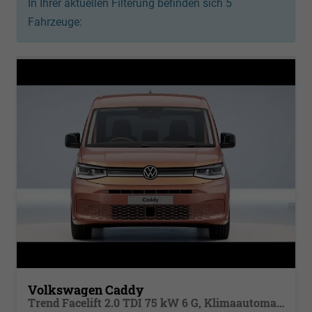
In Ihrer aktuellen Filterung befinden sich
5
Fahrzeuge:
Volkswagen Caddy
Trend Facelift 2.0 TDI 75 kW 6 G, Klimaautomatik, 5 Sitze, Zuziehhilfe Schiebetüren + Heckklappe, PDC v+h, ACC, Side Assist Blind Spot, Ausparkhilfe, Ausstiegswarner, Digital Cockpit PRO, Radioanlage Navigationsvorbereituing,, Mittearmlehne verstellbar