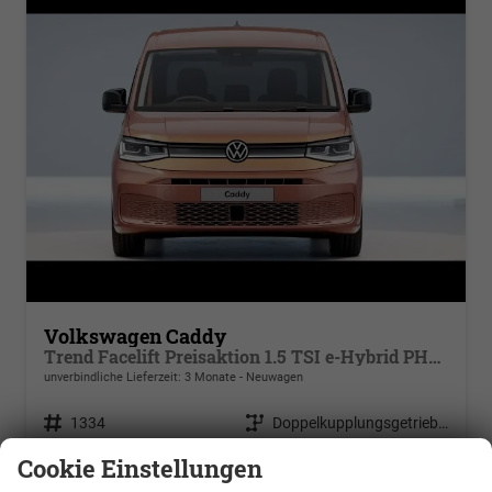
Volkswagen Caddy
Trend Facelift Preisaktion 1.5 TSI e-Hybrid PHEV 110kW DSG 6, Klimaautomatik, Zuziehhilfe schiebetüren u. Heckklappe, ACC, Side Assist m. Blins Spoz, Ausparkhilfe, Ausstiegswwarner, Radio+ Navigations Vorbereitung, PDC v+h,
unverbindliche Lieferzeit:
3 Monate
Neuwagen
Fahrzeugnr.
1334
Getriebe
Doppelkupplungsgetriebe (DSG)
Kraftstoff
Hybrid Benzin
Leistung
110 kW (150 PS)
Cookie Einstellungen