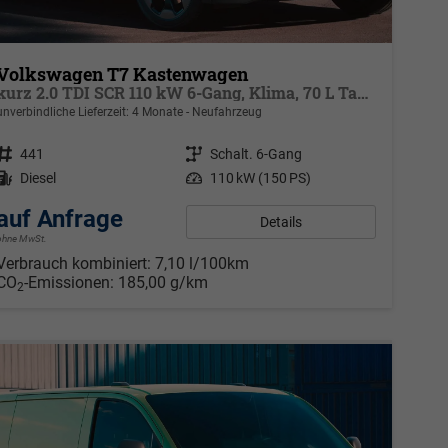
Volkswagen T7 Kastenwagen
kurz 2.0 TDI SCR 110 kW 6-Gang, Klima, 70 L Tank, Außenspiegel elektrisch klappbar, Fahrerassistenzpaket
unverbindliche Lieferzeit:
4 Monate
Neufahrzeug
Fahrzeugnr.
441
Getriebe
Schalt. 6-Gang
Kraftstoff
Diesel
Leistung
110 kW (150 PS)
auf Anfrage
Details
ohne MwSt.
Verbrauch kombiniert:
7,10 l/100km
CO
-Emissionen:
185,00 g/km
2