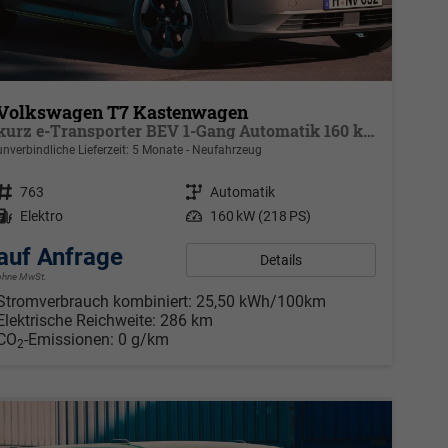
Volkswagen T7 Kastenwagen
kurz e-Transporter BEV 1-Gang Automatik 160 kW, Klimaautomatik für 1 Zone, Außenspiegel elektr. klappbar, Ladekabel 5 m Mode 3 Typ 2 31 A mit Tasche
unverbindliche Lieferzeit:
5 Monate
Neufahrzeug
Fahrzeugnr.
763
Getriebe
Automatik
Kraftstoff
Elektro
Leistung
160 kW (218 PS)
auf Anfrage
Details
ohne MwSt.
Stromverbrauch kombiniert:
25,50 kWh/100km
Elektrische Reichweite:
286 km
CO
-Emissionen:
0 g/km
2