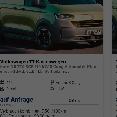
Volkswagen T7 Kastenwagen
kurz 2.0 TDI SCR 110 kW 8 Gang Automatik Klima, 70 L Tank, Außenspiegel elektrisch klappbar, Fahrerassistenzpaket
unverbindliche Lieferzeit:
4 Monate
Neufahrzeug
Fahrzeugnr.
442
Getriebe
Autom. 8-Gang
Kraftstoff
Diesel
Leistung
– kW
auf Anfrage
Details
ohne MwSt.
Verbrauch kombiniert:
7,50 l/100km
CO
-Emissionen:
198,00 g/km