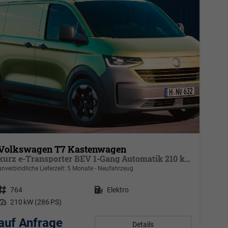
Volkswagen T7 Kastenwagen
kurz e-Transporter BEV 1-Gang Automatik 210 kW, Klimaautomatik für 1 Zone, Außenspiegel elektr. klappbar, Ladekabel 5 m Mode 3 Typ 2 31 A mit Tasche
unverbindliche Lieferzeit:
5 Monate
Neufahrzeug
Fahrzeugnr.
764
Kraftstoff
Elektro
Leistung
210 kW (286 PS)
auf Anfrage
Details