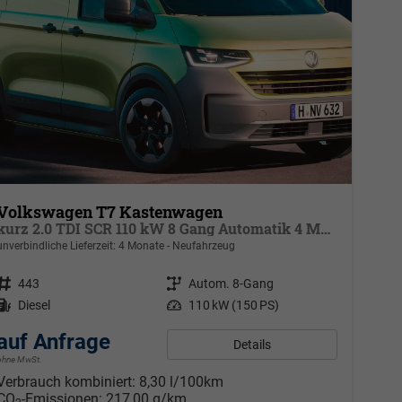
Volkswagen T7 Kastenwagen
kurz 2.0 TDI SCR 110 kW 8 Gang Automatik 4 Motion, Klima, 70 L Tank, Außenspiegel elektrisch klappbar, Fahrerassistenzpaket
unverbindliche Lieferzeit:
4 Monate
Neufahrzeug
Fahrzeugnr.
443
Getriebe
Autom. 8-Gang
Kraftstoff
Diesel
Leistung
110 kW (150 PS)
auf Anfrage
Details
ohne MwSt.
Verbrauch kombiniert:
8,30 l/100km
CO
-Emissionen:
217,00 g/km