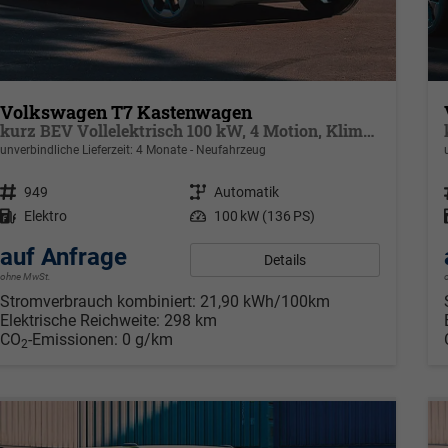
Volkswagen T7 Kastenwagen
kurz BEV Vollelektrisch 100 kW, 4 Motion, Klimaautomatik für 1 Zone, Außenspiegel elektrisch klappbar, Batterie 70 kWh netto
unverbindliche Lieferzeit:
4 Monate
Neufahrzeug
Fahrzeugnr.
949
Getriebe
Automatik
Kraftstoff
Elektro
Leistung
100 kW (136 PS)
auf Anfrage
Details
ohne MwSt.
Stromverbrauch kombiniert:
21,90 kWh/100km
Elektrische Reichweite:
298 km
CO
-Emissionen:
0 g/km
2