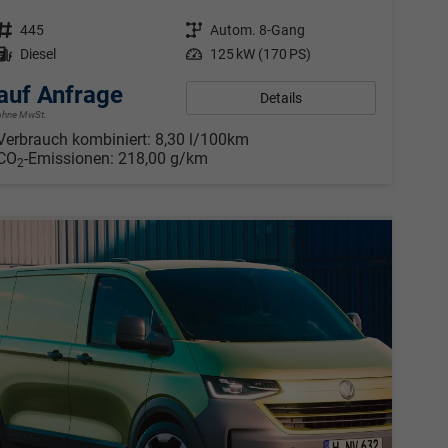
Fahrzeugnr.
445
Getriebe
Autom. 8-Gang
Kraftstoff
Diesel
Leistung
125 kW (170 PS)
auf Anfrage
Details
ohne MwSt.
Verbrauch kombiniert:
8,30 l/100km
CO
-Emissionen:
218,00 g/km
2