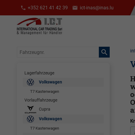
+352 621 41 42 39
ict-inas@inas.lu
Fahrzeugnr.
in
V
Lagerfahrzeuge
H
Volkswagen
w
T7 Kastenwagen
o
O
Vorlauffahrzeuge
a
Cupra
Volkswagen
Kr
T7 Kastenwagen