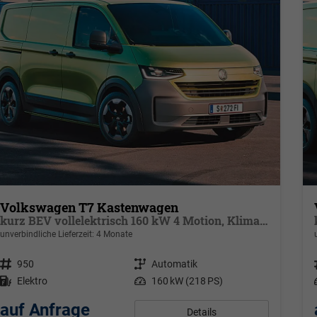
Volkswagen T7 Kastenwagen
kurz BEV vollelektrisch 160 kW 4 Motion, Klimaautomatik für 1 Zone, Außenspiegel elektrisch klappbar, Batterie 70 kWh netto
unverbindliche Lieferzeit:
4 Monate
Fahrzeugnr.
950
Getriebe
Automatik
Kraftstoff
Elektro
Leistung
160 kW (218 PS)
auf Anfrage
Details