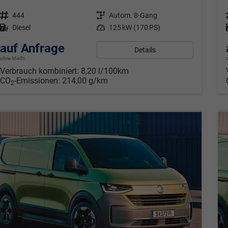
Fahrzeugnr.
444
Getriebe
Autom. 8-Gang
Kraftstoff
Diesel
Leistung
125 kW (170 PS)
auf Anfrage
Details
ohne MwSt.
Verbrauch kombiniert:
8,20 l/100km
CO
-Emissionen:
214,00 g/km
2