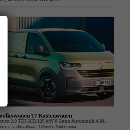
2
Volkswagen T7 Kastenwagen
kurz 2.0 TDI SCR 125 kW 8 Gang Automatik 4 Motion, Klima, 70 L Tank, Außenspiegel elektrisch klappbar, Fahrerassistenzpaket
unverbindliche Lieferzeit:
4 Monate
Neufahrzeug