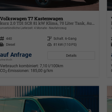
Volkswagen T7 Kastenwagen
kurz 2.0 TDI SCR 81 kW Klima, 70 Liter Tank, Außenspiegel klappbar, Fahrerassistenzpaket, elektrische Zusatzheizung
unverbindliche Lieferzeit:
4 Monate
Neufahrzeug
Fahrzeugnr.
440
Getriebe
Schalt. 6-Gang
Kraftstoff
Diesel
Leistung
81 kW (110 PS)
auf Anfrage
Details
ohne MwSt.
Verbrauch kombiniert:
7,10 l/100km
CO
-Emissionen:
185,00 g/km
2