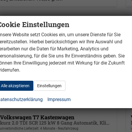
2
Cookie Einstellungen
nsere Website setzt Cookies ein, um unsere Dienste für Sie
ereitzustellen. Hierbei berücksichtigen wir Ihre Auswahl und
erarbeiten nur die Daten für Marketing, Analytics und
ersonalisierung, für die Sie uns Ihr Einverständnis geben. Sie
önnen Ihre Einwilligung jederzeit mit Wirkung für die Zukunft
iderrufen.
Alle akzeptieren
Einstellungen
atenschutzerklärung
Impressum
Volkswagen T7 Kastenwagen
kurz 2.0 TDI SCR 125 kW 8 Gang Automatik, Klima, 70 Liter Tank, Außenspiegel elektrisch klappbar, Fahrerassistenzpaket
unverbindliche Lieferzeit:
4 Monate
Neufahrzeug