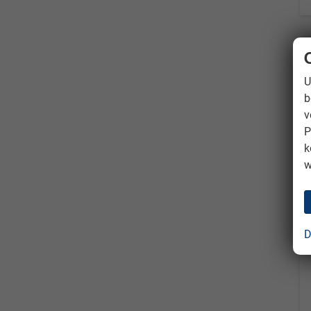
U
b
v
P
k
w
D