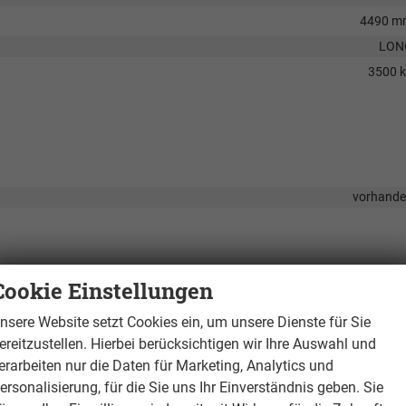
4490 m
LON
3500 
vorhand
Cookie Einstellungen
nsere Website setzt Cookies ein, um unsere Dienste für Sie
t intelligentem Geschwindigkeitsassistent mit
auf Anfra
ereitzustellen. Hierbei berücksichtigen wir Ihre Auswahl und
erarbeiten nur die Daten für Marketing, Analytics und
l mit automatischer Distanzhaltung und intelligentem
auf Anfra
ersonalisierung, für die Sie uns Ihr Einverständnis geben. Sie
rhalte Assistent Lane Assist mit Emergency Assist und Stauassistent