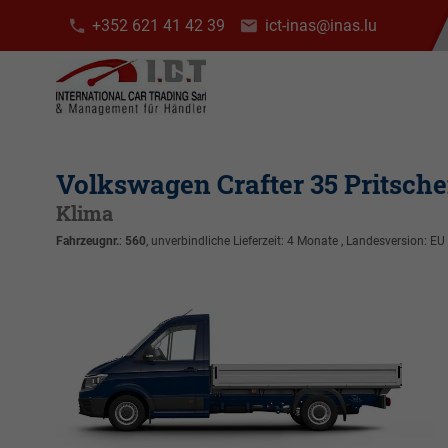
+352 621 41 42 39
ict-inas@inas.lu
Volkswagen Crafter 35 Pritsch
Klima
Fahrzeugnr.
:
560
, unverbindliche Lieferzeit:
4 Monate
, Landesversion: EU