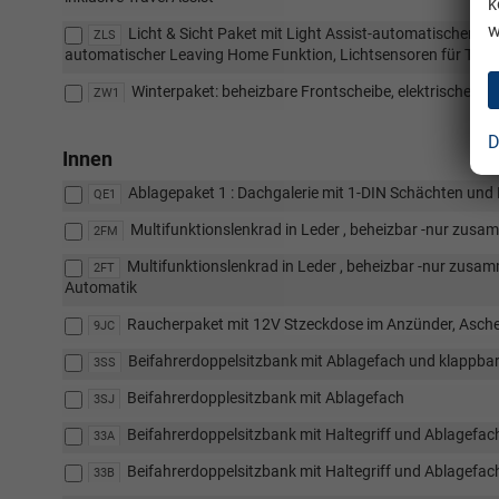
k
w
Licht & Sicht Paket mit Light Assist-automatischer F
ZLS
automatischer Leaving Home Funktion, Lichtsensoren für Tagf
Winterpaket: beheizbare Frontscheibe, elektrische Lu
ZW1
D
Innen
Ablagepaket 1 : Dachgalerie mit 1-DIN Schächten und 
QE1
Multifunktionslenkrad in Leder , beheizbar -nur zus
2FM
Multifunktionslenkrad in Leder , beheizbar -nur zusa
2FT
Automatik
Raucherpaket mit 12V Stzeckdose im Anzünder, Aschen
9JC
Beifahrerdoppelsitzbank mit Ablagefach und klappbar
3SS
Beifahrerdopplesitzbank mit Ablagefach
3SJ
Beifahrerdoppelsitzbank mit Haltegriff und Ablagefac
33A
Beifahrerdoppelsitzbank mit Haltegriff und Ablagefac
33B