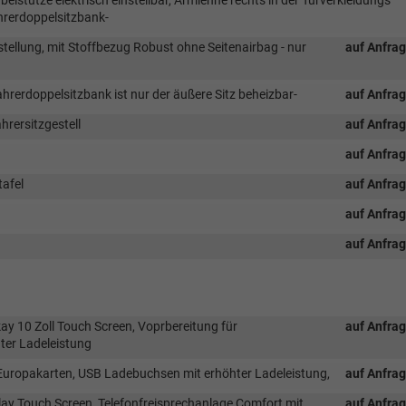
ahrerdoppelsitzbank-
nstellung, mit Stoffbezug Robust ohne Seitenairbag - nur
auf Anfra
fahrerdoppelsitzbank ist nur der äußere Sitz beheizbar-
auf Anfra
hrersitzgestell
auf Anfra
auf Anfra
tafel
auf Anfra
auf Anfra
auf Anfra
ay 10 Zoll Touch Screen, Voprbereitung für
auf Anfra
ter Ladeleistung
Europakarten, USB Ladebuchsen mit erhöhter Ladeleistung,
auf Anfra
lay Touch Screen, Telefonfreisprechanlage Comfort mit
auf Anfra