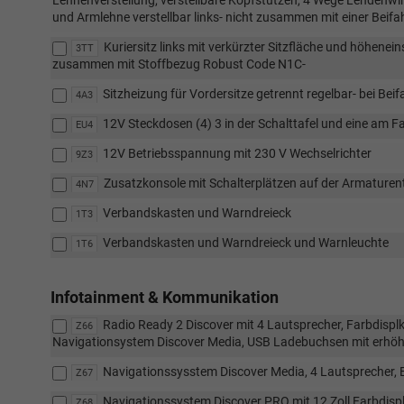
und Armlehne verstellbar links- nicht zusammen mit einer Beif
Kuriersitz links mit verkürzter Sitzfläche und höhenei
3TT
zusammen mit Stoffbezug Robust Code N1C-
Sitzheizung für Vordersitze getrennt regelbar- bei Bei
4A3
12V Steckdosen (4) 3 in der Schalttafel und eine am Fa
EU4
12V Betriebsspannung mit 230 V Wechselrichter
9Z3
Zusatzkonsole mit Schalterplätzen auf der Armaturen
4N7
Verbandskasten und Warndreieck
1T3
Verbandskasten und Warndreieck und Warnleuchte
1T6
Infotainment & Kommunikation
Radio Ready 2 Discover mit 4 Lautsprecher, Farbdisplk
Z66
Navigationsystem Discover Media, USB Ladebuchsen mit erhöh
Navigationssysstem Discover Media, 4 Lautsprecher, 
Z67
Navigationssystem Discover PRO mit 12 Zoll Farbdisp
Z68