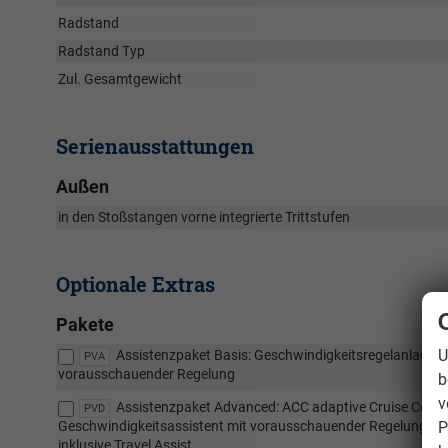
Radstand
Radstand Typ
Zul. Gesamtgewicht
Serienausstattungen
Außen
in den Stoßstangen vorne integrierte Trittstufen
Optionale Extras
Pakete
U
Assistenzpaket Basis: Geschwindigkeitsregelanlage mi
PVA
vorausschauender Regelung
b
v
Assistenzpaket Advanced: ACC adaptive Cruise Contro
PVD
P
Geschwindigkeitsassistent mit vorausschauender Regelung, Spu
inklusive Travel Assist