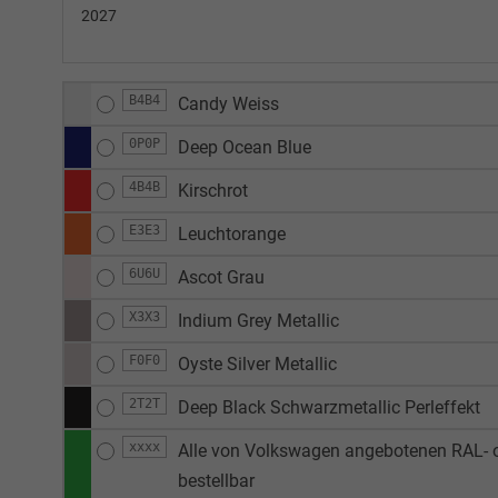
2027
B4B4
Candy Weiss
0P0P
Deep Ocean Blue
4B4B
Kirschrot
E3E3
Leuchtorange
6U6U
Ascot Grau
X3X3
Indium Grey Metallic
F0F0
Oyste Silver Metallic
2T2T
Deep Black Schwarzmetallic Perleffekt
xxxx
Alle von Volkswagen angebotenen RAL- o
bestellbar