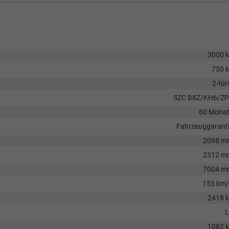
3000 
750 
2-tür
SZC B8Z/KH6/Z
60 Mona
Fahrzeuggarant
2098 m
2312 m
7004 m
153 km
2418 
L
1082 