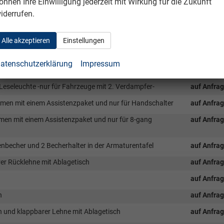
önnen Ihre Einwilligung jederzeit mit Wirkung für die Zukunft
iderrufen.
ernlichtregulirung, manueller Coming Home und
auf Anfra
ahr und Tunnellicht, Regensensoren
Alle akzeptieren
Einstellungen
ftheizung als Zusatzheizung, Scheinwerferreinigungsanlage-
auf Anfra
atenschutzerklärung
Impressum
Leseleuchte -nur für Fahrzeuge mit 2. Verdampfer-
auf Anfra
ammen mit einem Assistenzpaket und nur für Handschalter
auf Anfra
mmen mit einem Assistenzpaket und nur für 8-gang
auf Anfra
becher und 2 Becherhalter in der Armaturentafel
auf Anfra
er Rücklehne mit Ablagetisch
auf Anfra
auf Anfra
h
auf Anfra
h und klappbarer Lehne mit Ablagetisch
auf Anfra