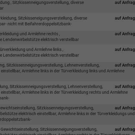
idung , Sitzkissenneigungsverstellung, diverse
auf Anfra
ar
kleidung, Sitzkisseneigungsverstellung, diverse
auf Anfra
bar- nicht mit Beifahrerdoppelsitzbank-
verkleidung und Armlehne rechts ,
auf Anfra
e Lendenwirbelstütze elektrisch verstellbar
ürverkleidung und Armlehne links ,
auf Anfra
e Lendenwirbelstütze elektrisch verstellbar
ng, Sitzkissenneigungsverstellung, Lehnenverstellung,
auf Anfra
einstellbar, Armlehne links in der Türverkleidung links und Armlehne
lung, Sitzkissenneigungsverstellung, Lehnenverstellung,
auf Anfra
einstellbar, Armlehne links in der Türverkleidung rechts und Armlehne
zbank-
ewichtseinstellung, Sitzkissenneigungsverstellung,
auf Anfra
lstütze elektrisch einstellbar, Armlehne links in der Türverkleidungs und
erdoppelsitzbank-
 Gewichtseinstellung, Sitzkissenneigungsverstellung,
auf Anfra
lstütze elektrisch einstellbar, Armlehne rechts in der Türverkleidungs