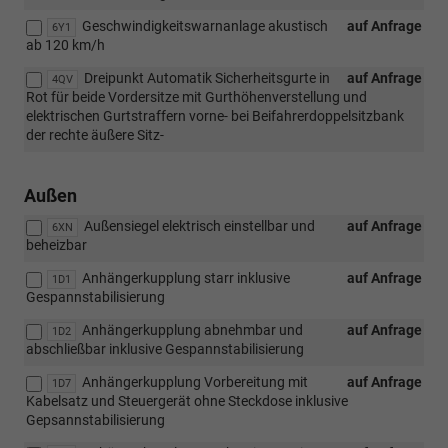
Geschwindigkeitswarnanlage akustisch
auf Anfrage
6Y1
ab 120 km/h
Dreipunkt Automatik Sicherheitsgurte in
auf Anfrage
4QV
Rot für beide Vordersitze mit Gurthöhenverstellung und
elektrischen Gurtstraffern vorne- bei Beifahrerdoppelsitzbank
der rechte äußere Sitz-
Außen
Außensiegel elektrisch einstellbar und
auf Anfrage
6XN
beheizbar
Anhängerkupplung starr inklusive
auf Anfrage
1D1
Gespannstabilisierung
Anhängerkupplung abnehmbar und
auf Anfrage
1D2
abschließbar inklusive Gespannstabilisierung
Anhängerkupplung Vorbereitung mit
auf Anfrage
1D7
Kabelsatz und Steuergerät ohne Steckdose inklusive
Gepsannstabilisierung