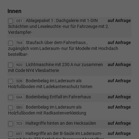
Innen
Ablagepaket 1 : Dachgalerie mit 1-DIN
auf Anfrage
QE1
Schächten und Leseleuchte -nur für Fahrzeuge mit 2.
Verdampfer-
Staufach über dem Fahrerhaus ,
auf Anfrage
7N4
zugänglich vom Laderaum- nur für Modelle mit Hochdach
bestellbar-
Lichtmaschine mit 230 A nur zusammen
auf Anfrage
9G0
mit Code NY4 Vliesbatterie
Bodenbelag im Laderaum als
auf Anfrage
5DB
Holzfußboden mit Ladekantenschutz hinten
Bodenbelag Entfall im Fahrerhaus
auf Anfrage
5AA
Bodenbelag im Laderaum als
auf Anfrage
5BU
Holzfußboden mit Radkastenverkleidung
Haltegriffe hinten an den Hecksaülen
auf Anfrage
7C3
Haltegriffe an der B-Saüle im Laderaum-
auf Anfrage
6X1