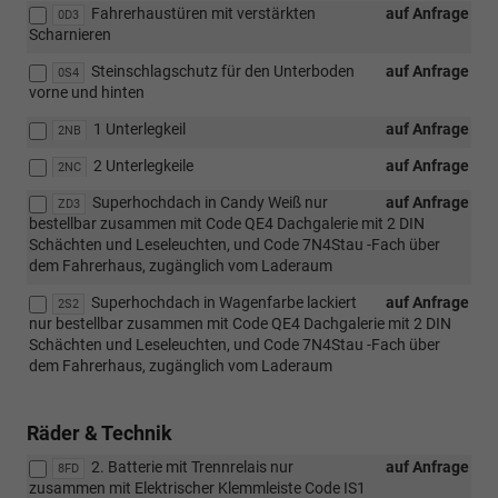
Fahrerhaustüren mit verstärkten
auf Anfrage
0D3
Scharnieren
Steinschlagschutz für den Unterboden
auf Anfrage
0S4
vorne und hinten
1 Unterlegkeil
auf Anfrage
2NB
2 Unterlegkeile
auf Anfrage
2NC
Superhochdach in Candy Weiß nur
auf Anfrage
ZD3
bestellbar zusammen mit Code QE4 Dachgalerie mit 2 DIN
Schächten und Leseleuchten, und Code 7N4Stau -Fach über
dem Fahrerhaus, zugänglich vom Laderaum
Superhochdach in Wagenfarbe lackiert
auf Anfrage
2S2
nur bestellbar zusammen mit Code QE4 Dachgalerie mit 2 DIN
Schächten und Leseleuchten, und Code 7N4Stau -Fach über
dem Fahrerhaus, zugänglich vom Laderaum
Räder & Technik
2. Batterie mit Trennrelais nur
auf Anfrage
8FD
zusammen mit Elektrischer Klemmleiste Code IS1