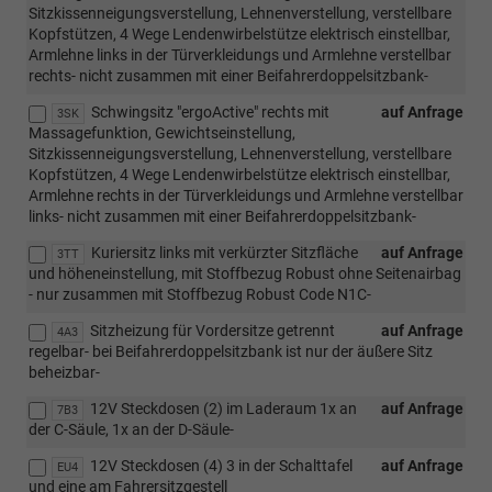
Sitzkissenneigungsverstellung, Lehnenverstellung, verstellbare
Kopfstützen, 4 Wege Lendenwirbelstütze elektrisch einstellbar,
Armlehne links in der Türverkleidungs und Armlehne verstellbar
rechts- nicht zusammen mit einer Beifahrerdoppelsitzbank-
Schwingsitz "ergoActive" rechts mit
auf Anfrage
3SK
Massagefunktion, Gewichtseinstellung,
Sitzkissenneigungsverstellung, Lehnenverstellung, verstellbare
Kopfstützen, 4 Wege Lendenwirbelstütze elektrisch einstellbar,
Armlehne rechts in der Türverkleidungs und Armlehne verstellbar
links- nicht zusammen mit einer Beifahrerdoppelsitzbank-
Kuriersitz links mit verkürzter Sitzfläche
auf Anfrage
3TT
und höheneinstellung, mit Stoffbezug Robust ohne Seitenairbag
- nur zusammen mit Stoffbezug Robust Code N1C-
Sitzheizung für Vordersitze getrennt
auf Anfrage
4A3
regelbar- bei Beifahrerdoppelsitzbank ist nur der äußere Sitz
beheizbar-
12V Steckdosen (2) im Laderaum 1x an
auf Anfrage
7B3
der C-Säule, 1x an der D-Säule-
12V Steckdosen (4) 3 in der Schalttafel
auf Anfrage
EU4
und eine am Fahrersitzgestell