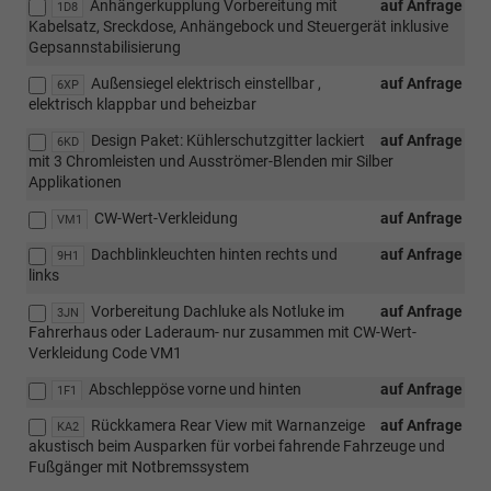
Anhängerkupplung Vorbereitung mit
auf Anfrage
1D8
Kabelsatz, Sreckdose, Anhängebock und Steuergerät inklusive
Gepsannstabilisierung
Außensiegel elektrisch einstellbar ,
auf Anfrage
6XP
elektrisch klappbar und beheizbar
Design Paket: Kühlerschutzgitter lackiert
auf Anfrage
6KD
mit 3 Chromleisten und Ausströmer-Blenden mir Silber
Applikationen
CW-Wert-Verkleidung
auf Anfrage
VM1
Dachblinkleuchten hinten rechts und
auf Anfrage
9H1
links
Vorbereitung Dachluke als Notluke im
auf Anfrage
3JN
Fahrerhaus oder Laderaum- nur zusammen mit CW-Wert-
Verkleidung Code VM1
Abschleppöse vorne und hinten
auf Anfrage
1F1
Rückkamera Rear View mit Warnanzeige
auf Anfrage
KA2
akustisch beim Ausparken für vorbei fahrende Fahrzeuge und
Fußgänger mit Notbremssystem