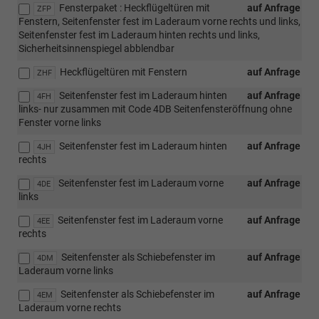
Fensterpaket : Heckflügeltüren mit
auf Anfrage
ZFP
Fenstern, Seitenfenster fest im Laderaum vorne rechts und links,
Seitenfenster fest im Laderaum hinten rechts und links,
Sicherheitsinnenspiegel abblendbar
Heckflügeltüren mit Fenstern
auf Anfrage
ZHF
Seitenfenster fest im Laderaum hinten
auf Anfrage
4FH
links- nur zusammen mit Code 4DB Seitenfensteröffnung ohne
Fenster vorne links
Seitenfenster fest im Laderaum hinten
auf Anfrage
4JH
rechts
Seitenfenster fest im Laderaum vorne
auf Anfrage
4DE
links
Seitenfenster fest im Laderaum vorne
auf Anfrage
4EE
rechts
Seitenfenster als Schiebefenster im
auf Anfrage
4DM
Laderaum vorne links
Seitenfenster als Schiebefenster im
auf Anfrage
4EM
Laderaum vorne rechts