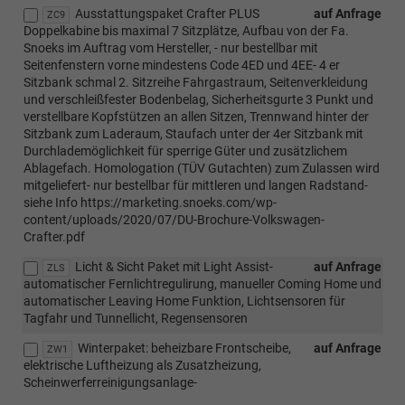
Ausstattungspaket Crafter PLUS
auf Anfrage
ZC9
Doppelkabine bis maximal 7 Sitzplätze, Aufbau von der Fa.
Snoeks im Auftrag vom Hersteller, - nur bestellbar mit
Seitenfenstern vorne mindestens Code 4ED und 4EE- 4 er
Sitzbank schmal 2. Sitzreihe Fahrgastraum, Seitenverkleidung
und verschleißfester Bodenbelag, Sicherheitsgurte 3 Punkt und
verstellbare Kopfstützen an allen Sitzen, Trennwand hinter der
Sitzbank zum Laderaum, Staufach unter der 4er Sitzbank mit
Durchlademöglichkeit für sperrige Güter und zusätzlichem
Ablagefach. Homologation (TÜV Gutachten) zum Zulassen wird
mitgeliefert- nur bestellbar für mittleren und langen Radstand-
siehe Info https://marketing.snoeks.com/wp-
content/uploads/2020/07/DU-Brochure-Volkswagen-
Crafter.pdf
Licht & Sicht Paket mit Light Assist-
auf Anfrage
ZLS
automatischer Fernlichtregulirung, manueller Coming Home und
automatischer Leaving Home Funktion, Lichtsensoren für
Tagfahr und Tunnellicht, Regensensoren
Winterpaket: beheizbare Frontscheibe,
auf Anfrage
ZW1
elektrische Luftheizung als Zusatzheizung,
Scheinwerferreinigungsanlage-