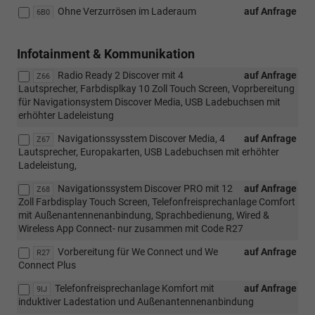
Ohne Verzurrösen im Laderaum
auf Anfrage
6B0
Infotainment & Kommunikation
Radio Ready 2 Discover mit 4
auf Anfrage
Z66
Lautsprecher, Farbdisplkay 10 Zoll Touch Screen, Voprbereitung
für Navigationsystem Discover Media, USB Ladebuchsen mit
erhöhter Ladeleistung
Navigationssysstem Discover Media, 4
auf Anfrage
Z67
Lautsprecher, Europakarten, USB Ladebuchsen mit erhöhter
Ladeleistung,
Navigationssystem Discover PRO mit 12
auf Anfrage
Z68
Zoll Farbdisplay Touch Screen, Telefonfreisprechanlage Comfort
mit Außenantennenanbindung, Sprachbedienung, Wired &
Wireless App Connect- nur zusammen mit Code R27
Vorbereitung für We Connect und We
auf Anfrage
R27
Connect Plus
Telefonfreisprechanlage Komfort mit
auf Anfrage
9IJ
induktiver Ladestation und Außenantennenanbindung