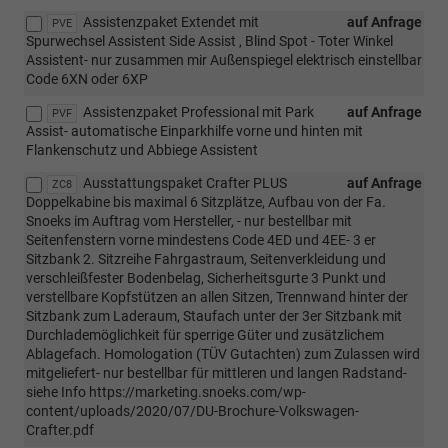
Assistenzpaket Extendet mit
auf Anfrage
PVE
Spurwechsel Assistent Side Assist , Blind Spot - Toter Winkel
Assistent- nur zusammen mir Außenspiegel elektrisch einstellbar
Code 6XN oder 6XP
Assistenzpaket Professional mit Park
auf Anfrage
PVF
Assist- automatische Einparkhilfe vorne und hinten mit
Flankenschutz und Abbiege Assistent
Ausstattungspaket Crafter PLUS
auf Anfrage
ZC8
Doppelkabine bis maximal 6 Sitzplätze, Aufbau von der Fa.
Snoeks im Auftrag vom Hersteller, - nur bestellbar mit
Seitenfenstern vorne mindestens Code 4ED und 4EE- 3 er
Sitzbank 2. Sitzreihe Fahrgastraum, Seitenverkleidung und
verschleißfester Bodenbelag, Sicherheitsgurte 3 Punkt und
verstellbare Kopfstützen an allen Sitzen, Trennwand hinter der
Sitzbank zum Laderaum, Staufach unter der 3er Sitzbank mit
Durchlademöglichkeit für sperrige Güter und zusätzlichem
Ablagefach. Homologation (TÜV Gutachten) zum Zulassen wird
mitgeliefert- nur bestellbar für mittleren und langen Radstand-
siehe Info https://marketing.snoeks.com/wp-
content/uploads/2020/07/DU-Brochure-Volkswagen-
Crafter.pdf