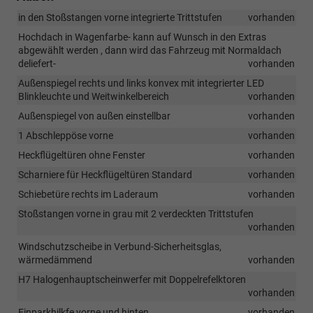
in den Stoßstangen vorne integrierte Trittstufen
vorhanden
Hochdach in Wagenfarbe- kann auf Wunsch in den Extras
abgewählt werden , dann wird das Fahrzeug mit Normaldach
deliefert-
vorhanden
Außenspiegel rechts und links konvex mit integrierter LED
Blinkleuchte und Weitwinkelbereich
vorhanden
Außenspiegel von außen einstellbar
vorhanden
1 Abschleppöse vorne
vorhanden
Heckflügeltüren ohne Fenster
vorhanden
Scharniere für Heckflügeltüren Standard
vorhanden
Schiebetüre rechts im Laderaum
vorhanden
Stoßstangen vorne in grau mit 2 verdeckten Trittstufen
vorhanden
Windschutzscheibe in Verbund-Sicherheitsglas,
wärmedämmend
vorhanden
H7 Halogenhauptscheinwerfer mit Doppelrefelktoren
vorhanden
Einparkhilkfe vorne und hinten
vorhanden