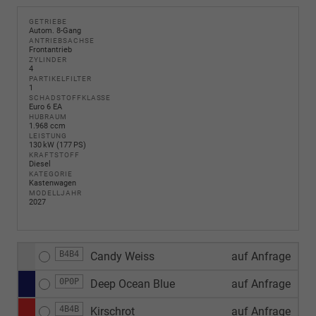
GETRIEBE
Autom. 8-Gang
ANTRIEBSACHSE
Frontantrieb
ZYLINDER
4
PARTIKELFILTER
1
SCHADSTOFFKLASSE
Euro 6 EA
HUBRAUM
1.968 ccm
LEISTUNG
130 kW (177 PS)
KRAFTSTOFF
Diesel
KATEGORIE
Kastenwagen
MODELLJAHR
2027
B4B4
Candy Weiss
auf Anfrage
0P0P
Deep Ocean Blue
auf Anfrage
4B4B
Kirschrot
auf Anfrage