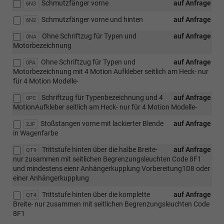
Schmutzfänger vorne
auf Anfrage
6N3
Schmutzfänger vorne und hinten
auf Anfrage
6N2
Ohne Schriftzug für Typen und
auf Anfrage
0NA
Motorbezeichnung
Ohne Schriftzug für Typen und
auf Anfrage
0PA
Motorbezeichnung mit 4 Motion Aufkleber seitlich am Heck- nur
für 4 Motion Modelle-
Schriftzug für Typenbezeichnung und 4
auf Anfrage
0PC
MotionAufkleber seitlich am Heck- nur für 4 Motion Modelle-
Stoßstangen vorne mit lackierter Blende
auf Anfrage
2JF
in Wagenfarbe
Trittstufe hinten über die halbe Breite-
auf Anfrage
QT9
nur zusammen mit seitlichen Begrenzungsleuchten Code 8F1
und mindestens eienr Anhängerkupplung Vorbereitung1D8 oder
einer Anhängerkupplung
Trittstufe hinten über die komplette
auf Anfrage
QT4
Breite- nur zusammen mit seitlichen Begrenzungsleuchten Code
8F1