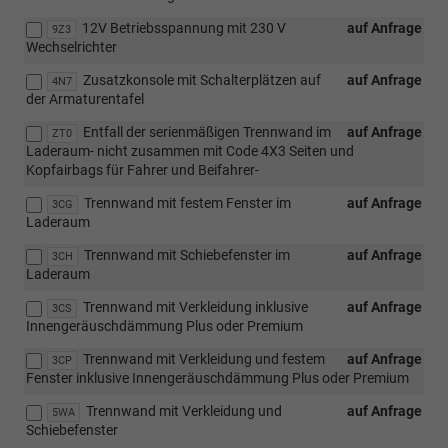
12V Betriebsspannung mit 230 V
auf Anfrage
9Z3
Wechselrichter
Zusatzkonsole mit Schalterplätzen auf
auf Anfrage
4N7
der Armaturentafel
Entfall der serienmäßigen Trennwand im
auf Anfrage
ZT0
Laderaum- nicht zusammen mit Code 4X3 Seiten und
Kopfairbags für Fahrer und Beifahrer-
Trennwand mit festem Fenster im
auf Anfrage
3CG
Laderaum
Trennwand mit Schiebefenster im
auf Anfrage
3CH
Laderaum
Trennwand mit Verkleidung inklusive
auf Anfrage
3CS
Innengeräuschdämmung Plus oder Premium
Trennwand mit Verkleidung und festem
auf Anfrage
3CP
Fenster inklusive Innengeräuschdämmung Plus oder Premium
Trennwand mit Verkleidung und
auf Anfrage
5WA
Schiebefenster