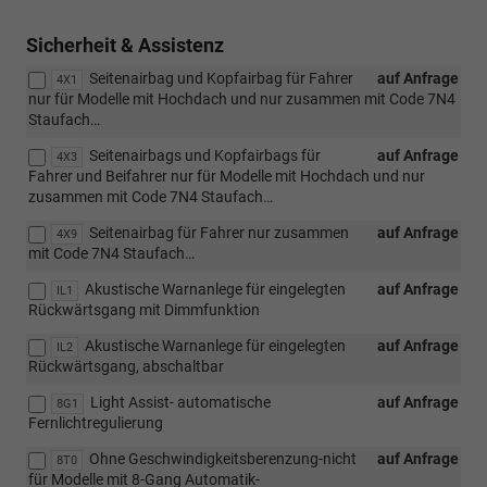
Sicherheit & Assistenz
Seitenairbag und Kopfairbag für Fahrer
auf Anfrage
4X1
nur für Modelle mit Hochdach und nur zusammen mit Code 7N4
Staufach…
Seitenairbags und Kopfairbags für
auf Anfrage
4X3
Fahrer und Beifahrer nur für Modelle mit Hochdach und nur
zusammen mit Code 7N4 Staufach…
Seitenairbag für Fahrer nur zusammen
auf Anfrage
4X9
mit Code 7N4 Staufach…
Akustische Warnanlege für eingelegten
auf Anfrage
IL1
Rückwärtsgang mit Dimmfunktion
Akustische Warnanlege für eingelegten
auf Anfrage
IL2
Rückwärtsgang, abschaltbar
Light Assist- automatische
auf Anfrage
8G1
Fernlichtregulierung
Ohne Geschwindigkeitsberenzung-nicht
auf Anfrage
8T0
für Modelle mit 8-Gang Automatik-