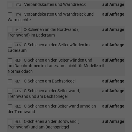
Verbandskasten und Warndreieck
auf Anfrage
1T3
Verbandskasten und Warndreieck und
auf Anfrage
1T6
Warnleuchte
C-Schienen an der Bordwand (
auf Anfrage
IH0
Trennwand) im Laderaum
C-Schienen an den Seitenwänden im
auf Anfrage
6L6
Laderaum
C-Schienen an den Seitenwänden und
auf Anfrage
6L8
am Dachhrahmen im Laderaum- nicht für Modelle mit
Normalödach
C-Schienen am Dachspriegel
auf Anfrage
6L1
C-Schienen an der Seitenwand,
auf Anfrage
6L5
Trennwand und am Dachspriegel
C-Schienen an der Seitenwand umnd an
auf Anfrage
6L2
der Trennwand
C-Schienen an der Bordwand (
auf Anfrage
6L3
Trennwand) und am Dachspriegel