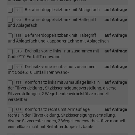
Beifahrerdopplesitzbank mit Ablagefach
auf Anfrage
3SJ
Beifahrerdoppelsitzbank mit Haltegriff
auf Anfrage
33A
und Ablagefach
Beifahrerdoppelsitzbank mit Haltegriff
auf Anfrage
33B
und Ablagefach und klappbarer Lehne mit Ablagetisch
Drehsitz vorne links - nur zusammen mit
auf Anfrage
3TD
Code ZT0 Entfall Trennwand-
Drehsitz vorne rechts - nur zusammen
auf Anfrage
3SD
mit Code ZT0 Entfall Trennwand-
Komfortsitz links mit Armauflage links in
auf Anfrage
3TE
der Türverkleidung , Sitzkissenneigungsverstellung, diverse
Sitzverstellungen, 2 Wege Lendenwirbelstütze manuell
verstellbar
Komfortsitz rechts mit Armauflage
auf Anfrage
3SE
rechts in der Türverkleidung, Sitzkisseneigungsverstellung,
diverse Sitzverestellungen, 2 Wege Lendenwirbelstütze manuell
einstellbar- nicht mit Beifahrerdoppelsitzbank-