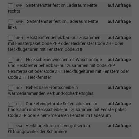
Seitenfenster fest im Laderaum Mitte
auf Anfrage
6VH
rechts
Seitenfenster fest im Laderaum Mitte
auf Anfrage
6WH
links
Heckfenster beheizbar -nur zusammen
auf Anfrage
4HH
mit Fensterpaket Code ZFP oder Heckfenster Code ZHF oder
Heckflügeltüren mit Fenstern Code ZHF
Heckscheibenwischer mit Waschanlage
auf Anfrage
4HS
und Heckfenter beheizbar- nur zusammen mit Code ZFP
Fensterpaket oder Code ZHF Heckflügeltüren mit Fenstern oder
Code ZHF Heckfenster
Beheizbare Frontscheibe in
auf Anfrage
4GX
wärmedämmenden Verbund-Sicherheitsglas
Dunkel eingefärbte Seitenscheiben im
auf Anfrage
QL5
Laderaum und Heckscheibe- nur zusammen mit Fensterpaket
Code ZFP oder einem/mehreren Fenster im Laderaum
Heckflügeltüren mit vergrößertem
auf Anfrage
5V4
Öffnungswinkel der Scharniere