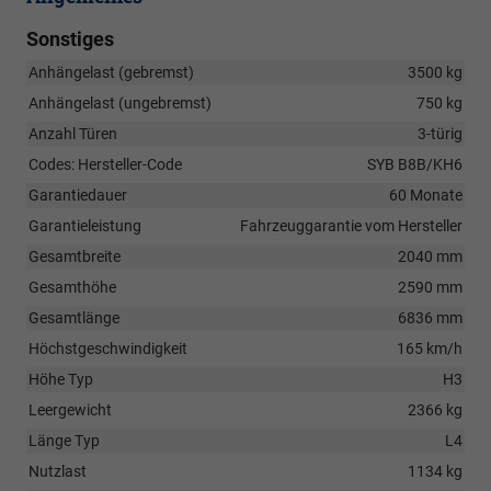
Sonstiges
Anhängelast (gebremst)
3500 kg
Anhängelast (ungebremst)
750 kg
Anzahl Türen
3-türig
Codes: Hersteller-Code
SYB B8B/KH6
Garantiedauer
60 Monate
Garantieleistung
Fahrzeuggarantie vom Hersteller
Gesamtbreite
2040 mm
Gesamthöhe
2590 mm
Gesamtlänge
6836 mm
Höchstgeschwindigkeit
165 km/h
Höhe Typ
H3
Leergewicht
2366 kg
Länge Typ
L4
Nutzlast
1134 kg