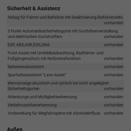
Sicherheit & Assistenz
Airbag für Fahrer und Beifahrer mit Deaktivierung Beifahrerseite
vorhanden
3 Punkt Automatiksicherheitsgurte mit Gurthöhenverstellung
und elektrischen Gurtstraffern
vorhanden
ESP, ABS,ASR,EDS,SWA
vorhanden
Front Assist mit Umfeldbeobachtung, Radfahrer- und
Fußgängerschutz mit Notbremsfunktion
vorhanden
Seitenwindassistent
vorhanden
Spurhalteassistent "Lane Assist"
vorhanden
Warnanzeige akustisch und optisch bei nicht angelegten
Sicherheitsgurten
vorhanden
Ablenkungs und Müdigkeitserkennung
vorhanden
Verkehrszeichenerkennung
vorhanden
Vorbereitung für Wegfahrsperre mit Alcoholeinfluss
vorhanden
Außen