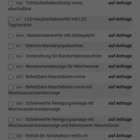
Trittstufenbeleuchtung vorne,
auf Anfrage
9N2
abschaltbar
LED Hauptscheinwerfer mit LED
auf Anfrage
8IT
Tagfahrlicht
Nebelscheinwerfer mit Abbiegelicht
auf Anfrage
8WH
Seitliche Markierungsleuchten
auf Anfrage
8F1
Vorbereitung für Rundumklennleuchten
auf Anfrage
9LX
Wasserstandanzeige für Wischwasser
auf Anfrage
8X2
Beheizbare Waschdüsen vorne
auf Anfrage
8X3
Beheizbare Waschdüsen vorne mit
auf Anfrage
8X4
Wischwasserstandanzeige
Scheinwerfer Reinigungsanlage mit
auf Anfrage
8X8
Wischwasserstandanzeige
Scheinwerfer Reinigungsanlage mit
auf Anfrage
8X1
Wischwasserstandanzeige und beheizbaren Waschdüsen
Entfall der Schiebetüre rechts im
auf Anfrage
5R0