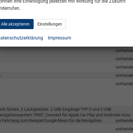
önnen Ihre Einwilligung jederzeit mit Wirkung für die Zukunft
vorhand
iderrufen.
vorhand
vorhand
Alle akzeptieren
Einstellungen
vorhand
vorhand
atenschutzerklärung
Impressum
vorhand
vorhand
vorhand
vorhand
A
vorhand
vorhand
ouch Screen, 2 Lautsprecher. 2 USB Eingänge TYP C und 2 USB
avigationssystem "PRO", Connect für Apple Car Play und Androide Auto
 Fahrzeug zum Beispiel Google Maps für die Navigation
vorhand
vorhand