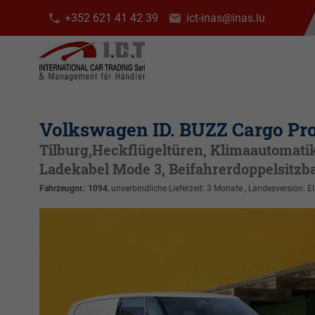
+352 621 41 42 39
ict-inas@inas.lu
Volkswagen ID. BUZZ Cargo Pr
Tilburg,Heckflügeltüren, Klimaautomatik
Ladekabel Mode 3, Beifahrerdoppelsitzb
Fahrzeugnr.
:
1094
, unverbindliche Lieferzeit:
3 Monate
, Landesversion: E