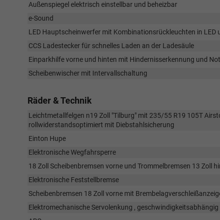
Außenspiegel elektrisch einstellbar und beheizbar
e-Sound
LED Hauptscheinwerfer mit Kombinationsrückleuchten in LED u
CCS Ladestecker für schnelles Laden an der Ladesäule
Einparkhilfe vorne und hinten mit Hindernisserkennung und N
Scheibenwischer mit Intervallschaltung
Räder & Technik
Leichtmetallfelgen n19 Zoll "Tilburg" mit 235/55 R19 105T Airs
rollwiderstandsoptimiert mit Diebstahlsicherung
Einton Hupe
Elektronische Wegfahrsperre
18 Zoll Scheibenbremsen vorne und Trommelbremsen 13 Zoll hi
Elektronische Feststellbremse
Scheibenbremsen 18 Zoll vorne mit Brembelagverschleißanzeig
Elektromechanische Servolenkung , geschwindigkeitsabhängig