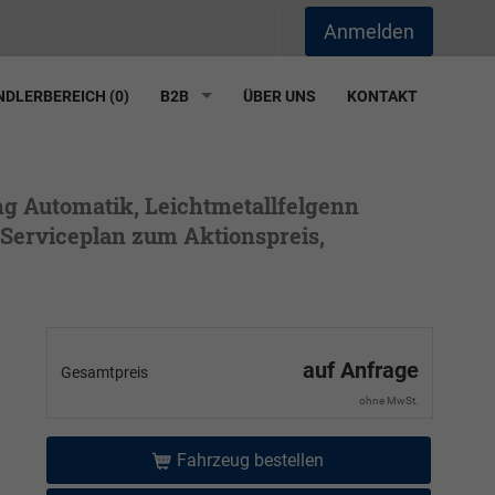
Anmelden
DLERBEREICH (
0
)
B2B
ÜBER UNS
KONTAKT
ng Automatik, Leichtmetallfelgenn
 Serviceplan zum Aktionspreis,
auf Anfrage
Gesamtpreis
ohne MwSt.
Fahrzeug bestellen