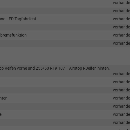
vorhand
vorhand
nd LED Tagfahrlicht
vorhand
vorhand
otbremsfunktion
vorhand
vorhand
top Reifen vorne und 255/50 R19 107 T Airstop R3eifen hinten,
vorhand
vorhand
vorhand
nten
vorhand
vorhand
e
vorhand
vorhand