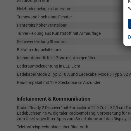
k
Sitzbezüge in Stoff
w
Holzbodenbelag im Laderaum
Trennwand hoch ohne Fenster
Fahrersitz höhenverstellbar
Türverkleidung aus Kunststoff mit Armauflage
D
Seitenverkleidung Standard
Beifahrerdoppelsitzbank
Klimaautomatik für 1 Zone mit Allergenfilter
Laderaumbeleuchtung in LED Licht
Ladekabel Mode 2 Typ 2 10 A und Ladekabel Mode 3 Typ 2 32 
Raucherpaket mit 12V Steckdose im Anzünder
Infotainment & Kommunikation
Radio "Ready 2 Discover" mit Farbschirm 12,9 Zoll = 32,9 cm T
Ladebuchsen 45 W, digitaler Radioempfang, Vorbereitung für N
zum Übertragen Ihrer Apps vom Smartphone auf das Display im
Telefonfreisprechanlage über Bluetooth