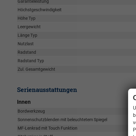
Garantieleistung
Höchstgeschwindigkeit
Höhe Typ
Leergewicht
Länge Typ
Nutzlast
Radstand
Radstand Typ
Zul. Gesamtgewicht
Serienausstattungen
Innen
U
Bordwerkzeug
b
Sonnenschutzblenden mit beleuchtetem Spiegel
v
MF-Lenkrad mit Touch Funktion
P