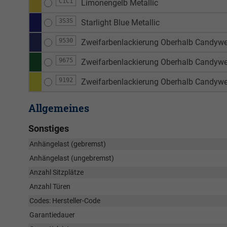
C1C1
Limonengelb Metallic
3S3S
Starlight Blue Metallic
9530
Zweifarbenlackierung Oberhalb Candyweiß
9675
Zweifarbenlackierung Oberhalb Candywei
9192
Zweifarbenlackierung Oberhalb Candywe
Allgemeines
Sonstiges
Anhängelast (gebremst)
Anhängelast (ungebremst)
Anzahl Sitzplätze
Anzahl Türen
Codes: Hersteller-Code
Garantiedauer