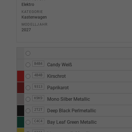
Elektro
KATEGORIE
Kastenwagen
MODELLJAHR
2027
B4B4
Candy Weiß
4B4B
Kirschrot
9313
Paprikarot
K9K9
Mono Silber Metallic
2T2T
Deep Black Perlmetallic
C4C4
Bay Leaf Green Metallic