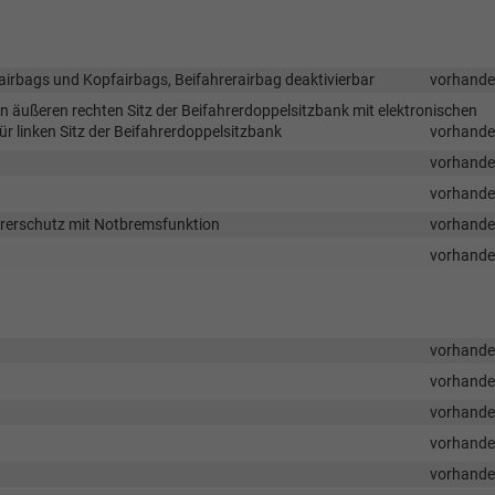
nairbags und Kopfairbags, Beifahrerairbag deaktivierbar
vorhand
n äußeren rechten Sitz der Beifahrerdoppelsitzbank mit elektronischen
r linken Sitz der Beifahrerdoppelsitzbank
vorhand
vorhand
vorhand
hrerschutz mit Notbremsfunktion
vorhand
vorhand
vorhand
vorhand
vorhand
vorhand
vorhand