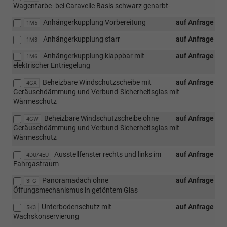
Wagenfarbe- bei Caravelle Basis schwarz genarbt-
Anhängerkupplung Vorbereitung
auf Anfrage
1M5
Anhängerkupplung starr
auf Anfrage
1M3
Anhängerkupplung klappbar mit
auf Anfrage
1M6
elektrischer Entriegelung
Beheizbare Windschutzscheibe mit
auf Anfrage
4GX
Geräuschdämmung und Verbund-Sicherheitsglas mit
Wärmeschutz
Beheizbare Windschutzscheibe ohne
auf Anfrage
4GW
Geräuschdämmung und Verbund-Sicherheitsglas mit
Wärmeschutz
Ausstellfenster rechts und links im
auf Anfrage
4DU/4EU
Fahrgastraum
Panoramadach ohne
auf Anfrage
3FG
Öffungsmechanismus in getöntem Glas
Unterbodenschutz mit
auf Anfrage
5K3
Wachskonservierung