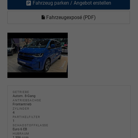
Fahrzeug parken / Angebot erstellen
Fahrzeugexposé (PDF)
GETRIEBE
Autom. 8-Gang
ANTRIEBSACHSE
Frontantrieb
ZYLINDER
4
PARTIKELFILTER
1
SCHADSTOFFKLASSE
Euro 6 EB
HUBRAUM
1.996 ccm