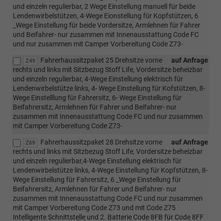
und einzeln regulierbar, 2 Wege Einstellung manuell für beide
Lendenwirbelstützen, 4-Wege Eionstellung für Kopfstützen, 6
_Wege Einstellung für beide Vordersitze, Armlehnen für Fahrer
und Beifahrer- nur zusammen mit Innenausstattung Code FC
und nur zusammen mit Camper Vorbereitung Code Z73-
Fahrerhaussitzpaket 25 Drehsitze vorne
auf Anfrage
Z49
rechts und links mit Sitzbezug Stoff Life, Vordersitze beheizbar
und einzeln regulierbar, 4-Wege Einstellung elektrisch für
Lendenwirbelstütze links, 4- Wege Einstellung für Kofstützen, 8-
Wege Einstelllung für Fahrersitz, 6- Wege Einstellung für
Beifahrersitz, Armlehnen für Fahrer und Beifahrer- nur
zusammen mit Innenausstattung Code FC und nur zusammen
mit Camper Vorbereitung Code Z73-
Fahrerhaussitzpaket 28 Drehsitze vorne
auf Anfrage
Z69
rechts und links mit Sitzbezug Stoff Life, Vordersitze beheizbar
und einzeln regulierbar,4-Wege Einstellung elektrisch für
Lendenwirbelstütze links, 4-Wege Einstellung für Kopfstützen, 8-
Wege Einstellung für Fahrersitz, 6 _Wege Einstellung für
Beifahrersitz, Armlehnen für Fahrer und Beifahrer- nur
zusammen mit Innenausstattung Code FC und nur zusammen
mit Camper Vorbereitung Code Z73 und mit Code Z75
Intelligente Schnittstelle und 2. Batterie Code 8FB für Code 8FF