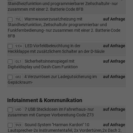
Standheizfunktion und programmierbarer Zeitschaltuhr- nur
zusammen mit einer 2. Batterie Code 8FB
Warmwasserzusatzheizung mit
auf Anfrage
7VL
Standheizfunktion, Zeitschaltuhr programmierbar und
Funkfernbedienung- nur zusammen mit einer 2. Batterie Code
8FB
LED Vorfeldbeleuchtung in der
auf Anfrage
9:E4
Heckklappe mit zusätzlichem Schalter an der D-Säule
Sicherheitsinnenspiegel mit
auf Anfrage
GL1
Digitaldisplay und Dash-Cam Funktion
4 Verzurrösen zur Ladegutsicherung im
auf Anfrage
6B2
Gepäckraum-
Infotainment & Kommunikation
7 USB Steckdosen im Fahrerhaus- nur
auf Anfrage
U9D
zusammen mit Camper Vorbereitung Code Z73
Sound System "Harman Kardon" 10
auf Anfrage
9VX
Lautsprecher-2x Instrumententafel, 2x Vordertüren,2x Dach 2.