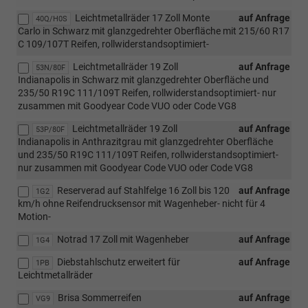
Leichtmetallräder 17 Zoll Monte
auf Anfrage
40Q/H0S
Carlo in Schwarz mit glanzgedrehter Oberfläche mit 215/60 R17
C 109/107T Reifen, rollwiderstandsoptimiert-
Leichtmetallräder 19 Zoll
auf Anfrage
53N/80F
Indianapolis in Schwarz mit glanzgedrehter Oberfläche und
235/50 R19C 111/109T Reifen, rollwiderstandsoptimiert- nur
zusammen mit Goodyear Code VUO oder Code VG8
Leichtmetallräder 19 Zoll
auf Anfrage
53P/80F
Indianapolis in Anthrazitgrau mit glanzgedrehter Oberfläche
und 235/50 R19C 111/109T Reifen, rollwiderstandsoptimiert-
nur zusammen mit Goodyear Code VUO oder Code VG8
Reserverad auf Stahlfelge 16 Zoll bis 120
auf Anfrage
1G2
km/h ohne Reifendrucksensor mit Wagenheber- nicht für 4
Motion-
Notrad 17 Zoll mit Wagenheber
auf Anfrage
1G4
Diebstahlschutz erweitert für
auf Anfrage
1PB
Leichtmetallräder
Brisa Sommerreifen
auf Anfrage
VG9