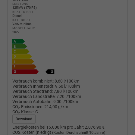
LEISTUNG
125 kW (170 PS)
KRAFTSTOFF
Diesel
KATEGORIE
Van/Minibus
MODELLJAHR
2027
Verbrauch kombiniert:
8,60 l/100km
Verbrauch Innenstadt:
9,50 l/100km
Verbrauch Stadtrand:
7,80 l/100km
Verbrauch Landstraße:
7,20 l/100km
Verbrauch Autobahn:
9,00 l/100km
CO
-Emissionen:
214,00 g/km
2
CO
-Klasse:
G
2
Download
Energiekosten bei 15.000 km pro Jahr:
2.076,90 €
CO2 Kosten (niedrig)
:
(Kosten Durchschnitt 10 Jahre)