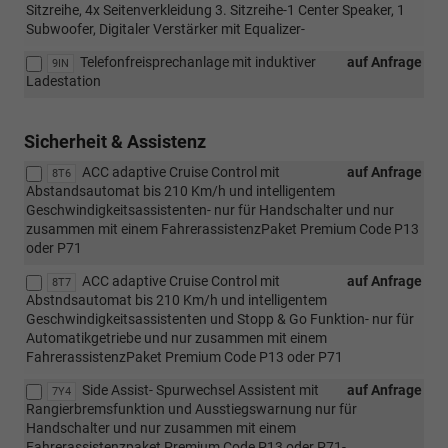
Sitzreihe, 4x Seitenverkleidung 3. Sitzreihe-1 Center Speaker, 1
Subwoofer, Digitaler Verstärker mit Equalizer-
Telefonfreisprechanlage mit induktiver
auf Anfrage
9IN
Ladestation
Sicherheit & Assistenz
ACC adaptive Cruise Control mit
auf Anfrage
8T6
Abstandsautomat bis 210 Km/h und intelligentem
Geschwindigkeitsassistenten- nur für Handschalter und nur
zusammen mit einem FahrerassistenzPaket Premium Code P13
oder P71
ACC adaptive Cruise Control mit
auf Anfrage
8T7
Abstndsautomat bis 210 Km/h und intelligentem
Geschwindigkeitsassistenten und Stopp & Go Funktion- nur für
Automatikgetriebe und nur zusammen mit einem
FahrerassistenzPaket Premium Code P13 oder P71
Side Assist- Spurwechsel Assistent mit
auf Anfrage
7Y4
Rangierbremsfunktion und Ausstiegswarnung nur für
Handschalter und nur zusammen mit einem
Fahrerassistenzpaket Premium Code P13 oder P71-