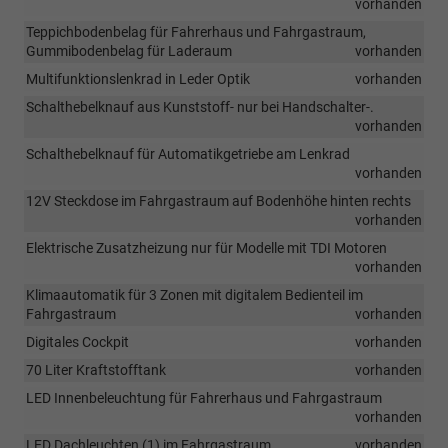
vorhanden
Teppichbodenbelag für Fahrerhaus und Fahrgastraum,
Gummibodenbelag für Laderaum
vorhanden
Multifunktionslenkrad in Leder Optik
vorhanden
Schalthebelknauf aus Kunststoff- nur bei Handschalter-.
vorhanden
Schalthebelknauf für Automatikgetriebe am Lenkrad
vorhanden
12V Steckdose im Fahrgastraum auf Bodenhöhe hinten rechts
vorhanden
Elektrische Zusatzheizung nur für Modelle mit TDI Motoren
vorhanden
Klimaautomatik für 3 Zonen mit digitalem Bedienteil im
Fahrgastraum
vorhanden
Digitales Cockpit
vorhanden
70 Liter Kraftstofftank
vorhanden
LED Innenbeleuchtung für Fahrerhaus und Fahrgastraum
vorhanden
LED Dachleuchten (1) im Fahrgastraum
vorhanden