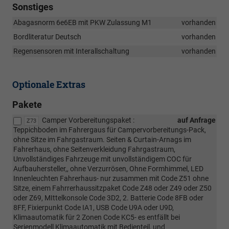
Sonstiges
Abagasnorm 6e6EB mit PKW Zulassung M1
vorhanden
Bordliteratur Deutsch
vorhanden
Regensensoren mit Interallschaltung
vorhanden
Optionale Extras
Pakete
Camper Vorbereitungspaket :
auf Anfrage
Z73
Teppichboden im Fahrergaus für Campervorbereitungs-Pack,
ohne Sitze im Fahrgastraum. Seiten & Curtain-Arnags im
Fahrerhaus, ohne Seitenverkleidung Fahrgastraum,
Unvollständiges Fahrzeuge mit unvollständigem COC für
Aufbauhersteller,, ohne Verzurrösen, Ohne Formhimmel, LED
Innenleuchten Fahrerhaus- nur zusammen mit Code Z51 ohne
Sitze, einem Fahrrerhaussitzpaket Code Z48 oder Z49 oder Z50
oder Z69, MIttelkonsole Code 3D2, 2. Batterie Code 8FB oder
8FF, Fixierpunkt Code IA1, USB Code U9A oder U9D,
Klimaautomatik für 2 Zonen Code KC5- es entfällt bei
Serienmodell Klimaautomatik mit Bedienteil, und