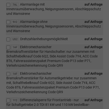
Alarmanlage mit
auf Anfrage
7AL
Innenraumüberwachung, Neigungssensoren, Abschleppschutz
und Warnsirene
Alarmanlage ohne
auf Anfrage
9V2
Innenraumüberwachung, Neigungssensoren, Abschleppschutz
und Warnsirene
Drehzahlanhebungsmöglichkeit
auf Anfrage
US2
Elektromechanischer
auf Anfrage
1AF
Bremskraftverstärker für Handschalter: nur zusammen mit
Schalthebelknauf Code 6Q2, Side Assist Code 7Y4, ACC Code
8T6, Fahrerassistenzpaket Premium Code P13 oder P71,
Verkehrszeichenerkennung Code QR9
Elektromechanischer
auf Anfrage
1AF
Bremskraftverstärker für Automatikgetriebe: nur zusammen
mit, Schalthebelknauf Code 6Q2, Side Assist Code 7Y4, ACC
Code 8T6, Fahrerassistenzpaket Premium Code P13 oder P71,
Verkehrszeichenerkennung Code QR9
Differenzialsperre für Frontantrieb - nur
auf Anfrage
1Y2
für Schaltgetriebe 2.0 TDI 81 kW und 110 kW bestellbar-