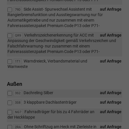
Side Assist- Spurwechsel Assistent mit
auf Anfrage
79D
Rangierbremsfunktion und Ausstiegswarnung nur für
Automatikgetriebe und nur zusammen mit einem
Fahrerassistenzpaket Premium Code P13 oder P71-
Verkehrszeichenerkennung für ACC mit
auf Anfrage
QR9
Anpassung der Geschwindigkeit gemäß Verkehrszeichen und
Falschfahrwarnung- nur zusammen mit einem
Fahrerassistenzpaket Premium Code P13 oder P71-
Warndreieck, Verbandsmaterial und
auf Anfrage
1T1
Warnweste
Außen
Dachreling Silber
auf Anfrage
3S2
3 klappbare Dachlastenträger
auf Anfrage
3S8
Fahrradträger für bis zu 4 Fahrräder an
auf Anfrage
NG7
der Heckklappe
Ohne Schriftzug am Heck mit Zierleiste in
auf Anfrage
2RA