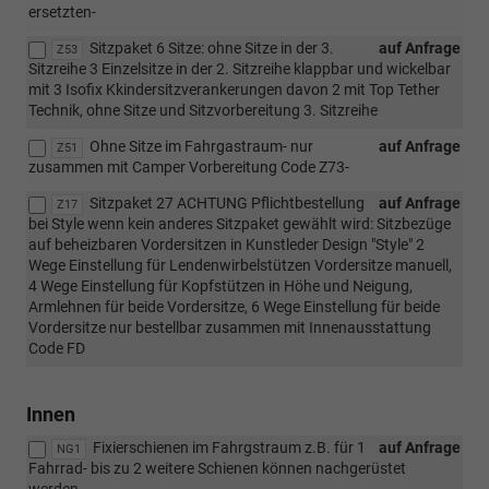
ersetzten-
Sitzpaket 6 Sitze: ohne Sitze in der 3.
auf Anfrage
Z53
Sitzreihe 3 Einzelsitze in der 2. Sitzreihe klappbar und wickelbar
mit 3 Isofix Kkindersitzverankerungen davon 2 mit Top Tether
Technik, ohne Sitze und Sitzvorbereitung 3. Sitzreihe
Ohne Sitze im Fahrgastraum- nur
auf Anfrage
Z51
zusammen mit Camper Vorbereitung Code Z73-
Sitzpaket 27 ACHTUNG Pflichtbestellung
auf Anfrage
Z17
bei Style wenn kein anderes Sitzpaket gewählt wird: Sitzbezüge
auf beheizbaren Vordersitzen in Kunstleder Design "Style" 2
Wege Einstellung für Lendenwirbelstützen Vordersitze manuell,
4 Wege Einstellung für Kopfstützen in Höhe und Neigung,
Armlehnen für beide Vordersitze, 6 Wege Einstellung für beide
Vordersitze nur bestellbar zusammen mit Innenausstattung
Code FD
Innen
Fixierschienen im Fahrgstraum z.B. für 1
auf Anfrage
NG1
Fahrrad- bis zu 2 weitere Schienen können nachgerüstet