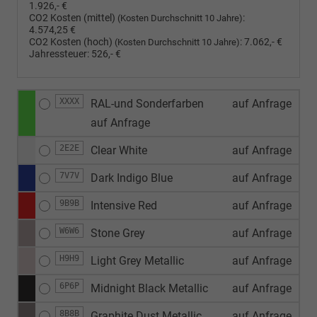
1.926,- €
CO2 Kosten (mittel)
:
(Kosten Durchschnitt 10 Jahre)
4.574,25 €
CO2 Kosten (hoch)
:
7.062,- €
(Kosten Durchschnitt 10 Jahre)
Jahressteuer:
526,- €
XXXX
RAL-und Sonderfarben
auf Anfrage
auf Anfrage
2E2E
Clear White
auf Anfrage
7V7V
Dark Indigo Blue
auf Anfrage
9B9B
Intensive Red
auf Anfrage
W6W6
Stone Grey
auf Anfrage
H9H9
Light Grey Metallic
auf Anfrage
6P6P
Midnight Black Metallic
auf Anfrage
8B8B
Graphite Dust Metallic
auf Anfrage