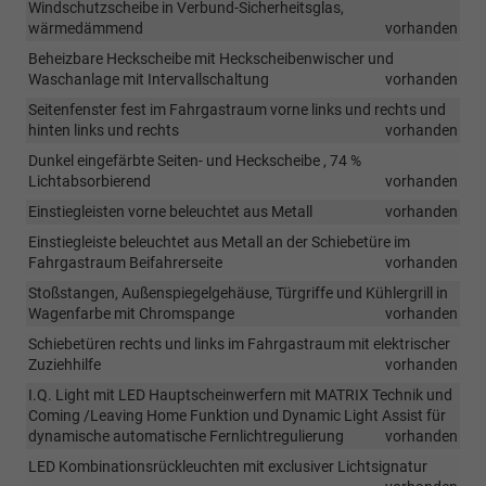
Windschutzscheibe in Verbund-Sicherheitsglas,
wärmedämmend
vorhanden
Beheizbare Heckscheibe mit Heckscheibenwischer und
Waschanlage mit Intervallschaltung
vorhanden
Seitenfenster fest im Fahrgastraum vorne links und rechts und
hinten links und rechts
vorhanden
Dunkel eingefärbte Seiten- und Heckscheibe , 74 %
Lichtabsorbierend
vorhanden
Einstiegleisten vorne beleuchtet aus Metall
vorhanden
Einstiegleiste beleuchtet aus Metall an der Schiebetüre im
Fahrgastraum Beifahrerseite
vorhanden
Stoßstangen, Außenspiegelgehäuse, Türgriffe und Kühlergrill in
Wagenfarbe mit Chromspange
vorhanden
Schiebetüren rechts und links im Fahrgastraum mit elektrischer
Zuziehhilfe
vorhanden
I.Q. Light mit LED Hauptscheinwerfern mit MATRIX Technik und
Coming /Leaving Home Funktion und Dynamic Light Assist für
dynamische automatische Fernlichtregulierung
vorhanden
LED Kombinationsrückleuchten mit exclusiver Lichtsignatur