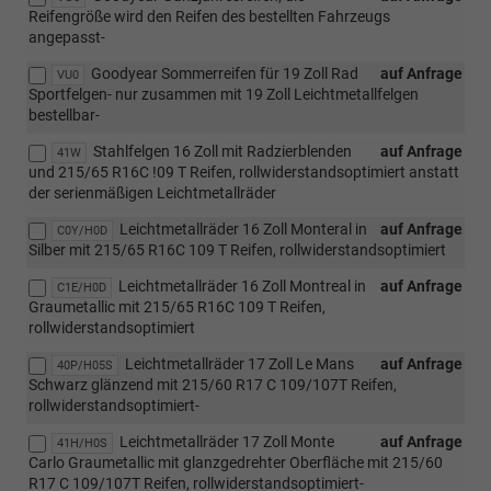
Reifengröße wird den Reifen des bestellten Fahrzeugs
angepasst-
Goodyear Sommerreifen für 19 Zoll Rad
auf Anfrage
VU0
Sportfelgen- nur zusammen mit 19 Zoll Leichtmetallfelgen
bestellbar-
Stahlfelgen 16 Zoll mit Radzierblenden
auf Anfrage
41W
und 215/65 R16C !09 T Reifen, rollwiderstandsoptimiert anstatt
der serienmäßigen Leichtmetallräder
Leichtmetallräder 16 Zoll Monteral in
auf Anfrage
C0Y/H0D
Silber mit 215/65 R16C 109 T Reifen, rollwiderstandsoptimiert
Leichtmetallräder 16 Zoll Montreal in
auf Anfrage
C1E/H0D
Graumetallic mit 215/65 R16C 109 T Reifen,
rollwiderstandsoptimiert
Leichtmetallräder 17 Zoll Le Mans
auf Anfrage
40P/H05S
Schwarz glänzend mit 215/60 R17 C 109/107T Reifen,
rollwiderstandsoptimiert-
Leichtmetallräder 17 Zoll Monte
auf Anfrage
41H/H0S
Carlo Graumetallic mit glanzgedrehter Oberfläche mit 215/60
R17 C 109/107T Reifen, rollwiderstandsoptimiert-