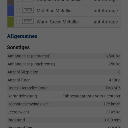
T5T5
Mid Blue Metallic
auf Anfrage
M7M7
Warm Green Metallic
auf Anfrage
Allgemeines
Sonstiges
Anhängelast (gebremst)
2500 kg
Anhängelast (ungebremst)
750 kg
Anzahl Sitzplätze
8
Anzahl Türen
4-türig
Codes: Hersteller-Code
TVB SF5
Garantieleistung
Fahrzeuggarantie vom Hersteller
Höchstgeschwindigkeit
175 km/h
Leergewicht
3195 kg
Radstand
3100 mm