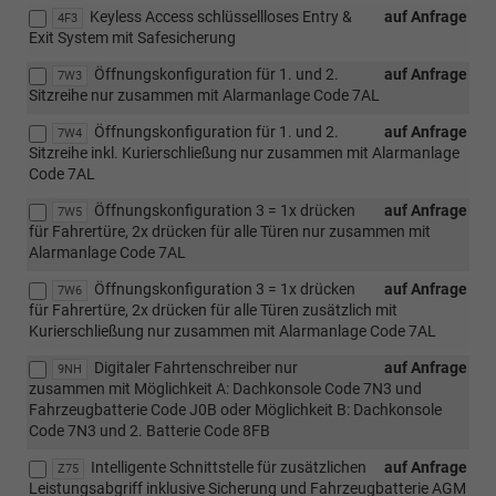
Keyless Access schlüssellloses Entry &
auf Anfrage
4F3
Exit System mit Safesicherung
Öffnungskonfiguration für 1. und 2.
auf Anfrage
7W3
Sitzreihe nur zusammen mit Alarmanlage Code 7AL
Öffnungskonfiguration für 1. und 2.
auf Anfrage
7W4
Sitzreihe inkl. Kurierschließung nur zusammen mit Alarmanlage
Code 7AL
Öffnungskonfiguration 3 = 1x drücken
auf Anfrage
7W5
für Fahrertüre, 2x drücken für alle Türen nur zusammen mit
Alarmanlage Code 7AL
Öffnungskonfiguration 3 = 1x drücken
auf Anfrage
7W6
für Fahrertüre, 2x drücken für alle Türen zusätzlich mit
Kurierschließung nur zusammen mit Alarmanlage Code 7AL
Digitaler Fahrtenschreiber nur
auf Anfrage
9NH
zusammen mit Möglichkeit A: Dachkonsole Code 7N3 und
Fahrzeugbatterie Code J0B oder Möglichkeit B: Dachkonsole
Code 7N3 und 2. Batterie Code 8FB
Intelligente Schnittstelle für zusätzlichen
auf Anfrage
Z75
Leistungsabgriff inklusive Sicherung und Fahrzeugbatterie AGM