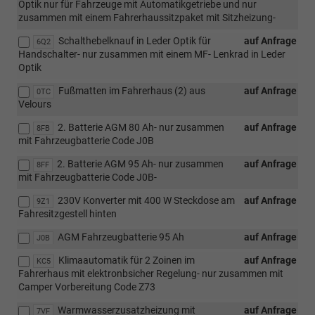
Optik nur für Fahrzeuge mit Automatikgetriebe und nur
zusammen mit einem Fahrerhaussitzpaket mit Sitzheizung-
Schalthebelknauf in Leder Optik für
auf Anfrage
6Q2
Handschalter- nur zusammen mit einem MF- Lenkrad in Leder
Optik
Fußmatten im Fahrerhaus (2) aus
auf Anfrage
0TC
Velours
2. Batterie AGM 80 Ah- nur zusammen
auf Anfrage
8FB
mit Fahrzeugbatterie Code J0B
2. Batterie AGM 95 Ah- nur zusammen
auf Anfrage
8FF
mit Fahrzeugbatterie Code J0B-
230V Konverter mit 400 W Steckdose am
auf Anfrage
9Z1
Fahresitzgestell hinten
AGM Fahrzeugbatterie 95 Ah
auf Anfrage
J0B
Klimaautomatik für 2 Zoinen im
auf Anfrage
KC5
Fahrerhaus mit elektronbsicher Regelung- nur zusammen mit
Camper Vorbereitung Code Z73
Warmwasserzusatzheizung mit
auf Anfrage
7VF