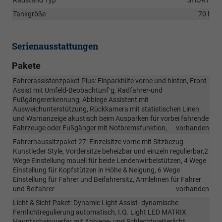
Radstand Typ
SHORT
Tankgröße
70 l
Serienausstattungen
Pakete
Fahrerassistenzpaket Plus: Einparkhilfe vorne und hinten, Front
Assist mit Umfeld-Beobachtunf´g, Radfahrer-und
Fußgängererkennung, Abbiege Assistent mit
Ausweichunterstützung, Rückkamera mit statistischen Linen
und Warnanzeige akustisch beim Ausparken für vorbei fahrende
Fahrzeuge oder Fußgänger mit Notbremsfunktion,
vorhanden
Fahrerhaussitzpaket 27: Einzelsitze vorne mit Sitzbezug
Kunstleder Style, Vordersitze beheizbar und einzeln regulierbar,2
Wege Einstellung mauell für beide Lendenwirbelstützen, 4 Wege
Einstellung für Kopfstützen in Höhe & Neigung, 6 Wege
Einstellung für Fahrer und Beifahrersitz, Armlehnen für Fahrer
und Beifahrer
vorhanden
Licht & Sicht Paket: Dynamic Light Assist- dynamische
Fernlichtregulierung automatisch, I.Q. Light LED MATRIX
Hauptscheinwerfer mit Abbiege- und Schlechtwetterlicht,