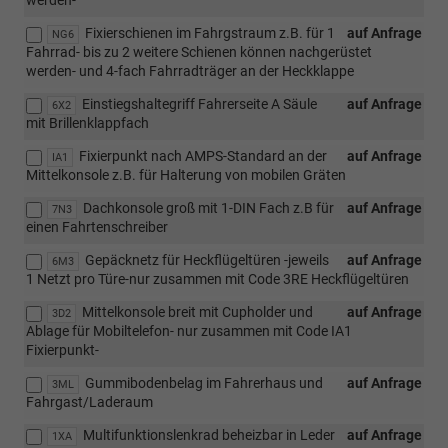
werden-
Fixierschienen im Fahrgstraum z.B. für 1
auf Anfrage
NG6
Fahrrad- bis zu 2 weitere Schienen können nachgerüstet
werden- und 4-fach Fahrradträger an der Heckklappe
Einstiegshaltegriff Fahrerseite A Säule
auf Anfrage
6X2
mit Brillenklappfach
Fixierpunkt nach AMPS-Standard an der
auf Anfrage
IA1
Mittelkonsole z.B. für Halterung von mobilen Gräten
Dachkonsole groß mit 1-DIN Fach z.B für
auf Anfrage
7N3
einen Fahrtenschreiber
Gepäcknetz für Heckflügeltüren -jeweils
auf Anfrage
6M3
1 Netzt pro Türe-nur zusammen mit Code 3RE Heckflügeltüren
Mittelkonsole breit mit Cupholder und
auf Anfrage
3D2
Ablage für Mobiltelefon- nur zusammen mit Code IA1
Fixierpunkt-
Gummibodenbelag im Fahrerhaus und
auf Anfrage
3ML
Fahrgast/Laderaum
Multifunktionslenkrad beheizbar in Leder
auf Anfrage
1XA