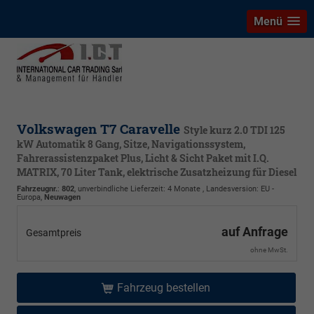
Menü
Volkswagen T7 Caravelle
Style kurz 2.0 TDI 125
kW Automatik 8 Gang, Sitze, Navigationssystem,
Fahrerassistenzpaket Plus, Licht & Sicht Paket mit I.Q.
MATRIX, 70 Liter Tank, elektrische Zusatzheizung für Diesel
Fahrzeugnr.
:
802
, unverbindliche Lieferzeit:
4 Monate
, Landesversion: EU -
Europa,
Neuwagen
auf Anfrage
Gesamtpreis
ohne MwSt.
Fahrzeug bestellen