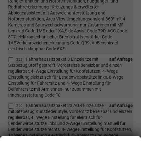
Rangierfunktion und Notbremsfunktion, Fußgänger- und
Radfahrererkennung , Kreuzungs-& erweiterter
Abbiegeassistent mit Ausweichunterstützung und
Notbremsfunktion, Area View Umgebungsansicht 360° mit 4
Kameras und Spurwechselwarnung- nur zusammen mit MF
Lenkrad Code 1ME oder 1XA,Side Assist Code 79D, ACC Code
8T7, elektromechanischer Bremskraftverstärker Code
1AF,Verkehrszeichenerkennung Code QR9, Außenspiegel
elektrisch klappbar Code 6XE-
Fahrerhaussitzpaket 8 Einzelsitze mit
auf Anfrage
Z25
Sitzbezug Stoff gestreift, Vordersitze beheizbar und einzen
regulierbar, 4- Wege Einstellung für Kopfstützen, 4- Wege
Einstellung elektzrisch für Lendenwirbelstütze links, 8-Wege
Einstellung für Fahrersitz und 4- Wege Einstellung für
Beifahrersitz mit Armlehnen- nur zusammen mit
Innenausstattung Code FC
Fahrerhaussitzpaket 23 AGR Einzelsitze
auf Anfrage
Z29
mit Sitzbezug Kunstleder Style, Vordersitz beheizbar und einzeln
regulierbar, 4 _Wege Einstellung für elektrisch für
Lendenwirbelstütze links und 2-Wege Einstellung manuell für
Lendenwirbelstütze rechts, 4- Wege Einstellung für Kopfstützen,
10 Wege Einstellung elektrisch für Fahrersitz und 8-Wege