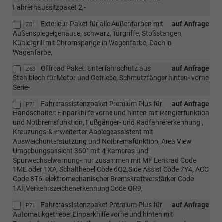
Fahrerhaussitzpaket 2,-
Exterieur-Paket für alle Außenfarben mit
auf Anfrage
Z01
Außenspiegelgehäuse, schwarz, Türgriffe, Stoßstangen,
Kühlergrill mit Chromspange in Wagenfarbe, Dach in
Wagenfarbe,
Offroad Paket: Unterfahrschutz aus
auf Anfrage
Z63
Stahlblech für Motor und Getriebe, Schmutzfänger hinten- vorne
Serie-
Fahrerassistenzpaket Premium Plus für
auf Anfrage
P71
Handschalter: Einparkhilfe vorne und hinten mit Rangierfunktion
und Notbremsfunktion, Fußgänger- und Radfahrererkennung ,
Kreuzungs-& erweiterter Abbiegeassistent mit
Ausweichunterstützung und Notbremsfunktion, Area View
Umgebungsansicht 360° mit 4 Kameras und
Spurwechselwarnung- nur zusammen mit MF Lenkrad Code
1ME oder 1XA, Schalthebel Code 6Q2,Side Assist Code 7Y4, ACC
Code 8T6, elektromechanischer Bremskraftverstärker Code
1AF,Verkehrszeichenerkennung Code QR9,
Fahrerassistenzpaket Premium Plus für
auf Anfrage
P71
Automatikgetriebe: Einparkhilfe vorne und hinten mit