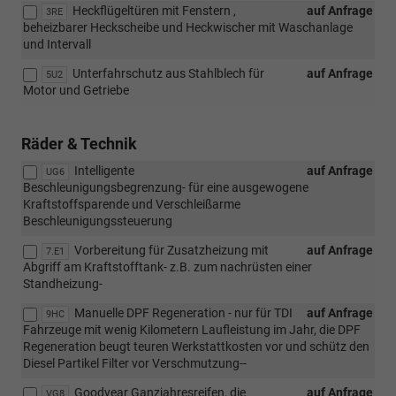
Heckflügeltüren mit Fenstern ,
auf Anfrage
3RE
beheizbarer Heckscheibe und Heckwischer mit Waschanlage
und Intervall
Unterfahrschutz aus Stahlblech für
auf Anfrage
5U2
Motor und Getriebe
Räder & Technik
Intelligente
auf Anfrage
UG6
Beschleunigungsbegrenzung- für eine ausgewogene
Kraftstoffsparende und Verschleißarme
Beschleunigungssteuerung
Vorbereitung für Zusatzheizung mit
auf Anfrage
7.E1
Abgriff am Kraftstofftank- z.B. zum nachrüsten einer
Standheizung-
Manuelle DPF Regeneration - nur für TDI
auf Anfrage
9HC
Fahrzeuge mit wenig Kilometern Laufleistung im Jahr, die DPF
Regeneration beugt teuren Werkstattkosten vor und schütz den
Diesel Partikel Filter vor Verschmutzung--
Goodyear Ganzjahresreifen, die
auf Anfrage
VG8