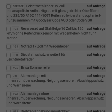
Leichtmetallräder 19 Zoll
auf Anfrage
53P/80F
Indianapolis in Anthrazitgrau mit glanzgedrehter Oberfläche
und 235/50 R19C 111/109T Reifen, rollwiderstandsoptimiert-
nur zusammen mit Goodyear Code VUO oder Code VG8
Reserverad auf Stahlfelge 16 Zoll bis 120
auf Anfrage
1G2
km/h ohne Reifendrucksensor mit Wagenheber- nicht für 4
Motion-
Notrad 17 Zoll mit Wagenheber
auf Anfrage
1G4
Diebstahlschutz erweitert für
auf Anfrage
1PB
Leichtmetallräder
Brisa Sommerreifen
auf Anfrage
VG9
Alarmanlage mit
auf Anfrage
7AL
Innenraumüberwachung, Neigungssensoren, Abschleppschutz
und Warnsirene
Alarmanlage ohne
auf Anfrage
9V2
Innenraumüberwachung, Neigungssensoren, Abschleppschutz
und Warnsirene
Drehzahlanhebungsmöglichkeit
auf Anfrage
US2