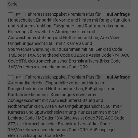
Serie-
Fahrerassistenzpaket Premium Plus für
auf Anfrage
P71
Handschalter: Einparkhilfe vorne und hinten mit Rangierfunktion
und Notbremsfunktion, Fußgänger- und Radfahrererkennung ,
Kreuzungs-& erweiterter Abbiegeassistent mit
Ausweichunterstützung und Notbremsfunktion, Area View
Umgebungsansicht 360° mit 4 Kameras und
Spurwechselwarnung- nur zusammen mit MF Lenkrad Code
1ME oder 1XA, Schalthebel Code 6Q2,Side Assist Code 7Y4, ACC
Code 8T6, elektromechanischer Bremskraftverstärker Code
1AF,Verkehrszeichenerkennung Code QR9,
Fahrerassistenzpaket Premium Plus für
auf Anfrage
P71
Automatikgetriebe: Einparkhilfe vorne und hinten mit
Rangierfunktion und Notbremsfunktion, Fußgänger- und
Radfahrererkennung , Kreuzungs-& erweiterter
Abbiegeassistent mit Ausweichunterstützung und
Notbremsfunktion, Area View Umgebungsansicht 360° mit 4
Kameras und Spurwechselwarnung- nur zusammen mit MF
Lenkrad Code 1ME oder 1XA,Side Assist Code 79D, ACC Code
8T7, elektromechanischer Bremskraftverstärker Code
1AF,Verkehrszeichenerkennung Code QR9, Außenspiegel
elektrisch klappbar Code 6XE-