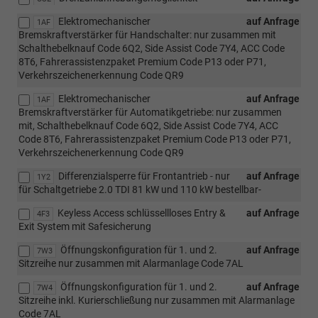
Elektromechanischer
auf Anfrage
1AF
Bremskraftverstärker für Handschalter: nur zusammen mit
Schalthebelknauf Code 6Q2, Side Assist Code 7Y4, ACC Code
8T6, Fahrerassistenzpaket Premium Code P13 oder P71,
Verkehrszeichenerkennung Code QR9
Elektromechanischer
auf Anfrage
1AF
Bremskraftverstärker für Automatikgetriebe: nur zusammen
mit, Schalthebelknauf Code 6Q2, Side Assist Code 7Y4, ACC
Code 8T6, Fahrerassistenzpaket Premium Code P13 oder P71,
Verkehrszeichenerkennung Code QR9
Differenzialsperre für Frontantrieb - nur
auf Anfrage
1Y2
für Schaltgetriebe 2.0 TDI 81 kW und 110 kW bestellbar-
Keyless Access schlüssellloses Entry &
auf Anfrage
4F3
Exit System mit Safesicherung
Öffnungskonfiguration für 1. und 2.
auf Anfrage
7W3
Sitzreihe nur zusammen mit Alarmanlage Code 7AL
Öffnungskonfiguration für 1. und 2.
auf Anfrage
7W4
Sitzreihe inkl. Kurierschließung nur zusammen mit Alarmanlage
Code 7AL