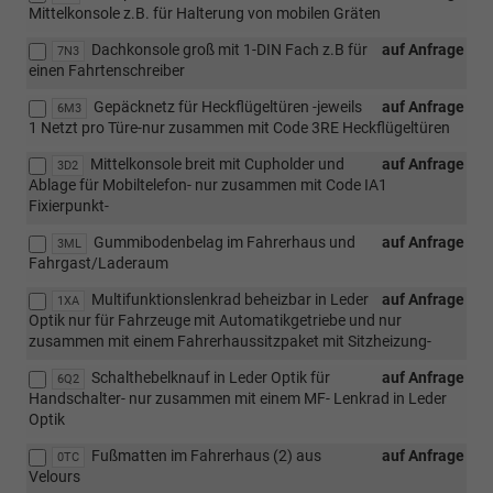
Mittelkonsole z.B. für Halterung von mobilen Gräten
Dachkonsole groß mit 1-DIN Fach z.B für
auf Anfrage
7N3
einen Fahrtenschreiber
Gepäcknetz für Heckflügeltüren -jeweils
auf Anfrage
6M3
1 Netzt pro Türe-nur zusammen mit Code 3RE Heckflügeltüren
Mittelkonsole breit mit Cupholder und
auf Anfrage
3D2
Ablage für Mobiltelefon- nur zusammen mit Code IA1
Fixierpunkt-
Gummibodenbelag im Fahrerhaus und
auf Anfrage
3ML
Fahrgast/Laderaum
Multifunktionslenkrad beheizbar in Leder
auf Anfrage
1XA
Optik nur für Fahrzeuge mit Automatikgetriebe und nur
zusammen mit einem Fahrerhaussitzpaket mit Sitzheizung-
Schalthebelknauf in Leder Optik für
auf Anfrage
6Q2
Handschalter- nur zusammen mit einem MF- Lenkrad in Leder
Optik
Fußmatten im Fahrerhaus (2) aus
auf Anfrage
0TC
Velours