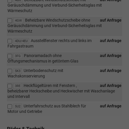
4GX
Geräuschdämmung und Verbund-Sicherheitsglas mit
Wärmeschutz
Beheizbare Windschutzscheibe ohne
auf Anfrage
4GW
Geräuschdämmung und Verbund-Sicherheitsglas mit
Wärmeschutz
Ausstellfenster rechts und links im
auf Anfrage
4DU/4EU
Fahrgastraum
Panoramadach ohne
auf Anfrage
3FG
Öffungsmechanismus in getöntem Glas
Unterbodenschutz mit
auf Anfrage
5K3
Wachskonservierung
Heckflügeltüren mit Fenstern ,
auf Anfrage
3RE
beheizbarer Heckscheibe und Heckwischer mit Waschanlage
und Intervall
Unterfahrschutz aus Stahlblech für
auf Anfrage
5U2
Motor und Getriebe
Räder & Technik