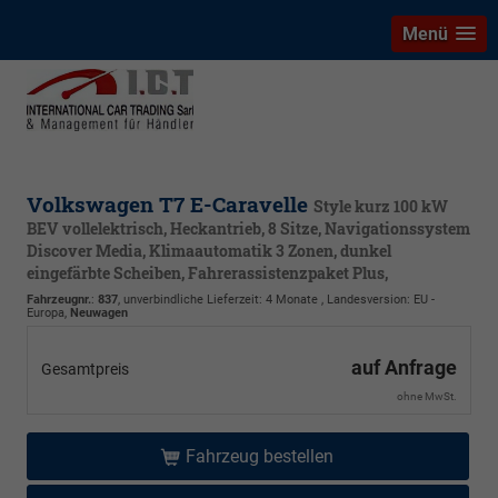
Menü
Volkswagen T7 E-Caravelle
Style kurz 100 kW
BEV vollelektrisch, Heckantrieb, 8 Sitze, Navigationssystem
Discover Media, Klimaautomatik 3 Zonen, dunkel
eingefärbte Scheiben, Fahrerassistenzpaket Plus,
Fahrzeugnr.
:
837
, unverbindliche Lieferzeit:
4 Monate
, Landesversion: EU -
Europa,
Neuwagen
auf Anfrage
Gesamtpreis
ohne MwSt.
Fahrzeug bestellen