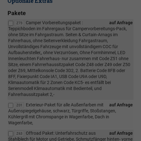
Optionale Extras
Pakete
Camper Vorbereitungspaket :
auf Anfrage
Z73
Teppichboden im Fahrergaus für Campervorbereitungs-Pack,
ohne Sitze im Fahrgastraum. Seiten & Curtain-Arnags im
Fahrerhaus, ohne Seitenverkleidung Fahrgastraum,
Unvollständiges Fahrzeuge mit unvollständigem COC für
Aufbauhersteller,, ohne Verzurrösen, Ohne Formhimmel, LED
Innenleuchten Fahrerhaus- nur zusammen mit Code Z51 ohne
Sitze, einem Fahrrerhaussitzpaket Code Z48 oder Z49 oder Z50
oder Z69, MIttelkonsole Code 3D2, 2. Batterie Code 8FB oder
8FF, Fixierpunkt Code IA1, USB Code U9A oder U9D,
Klimaautomatik für 2 Zonen Code KC5- es entfällt bei
Serienmodell Klimaautomatik mit Bedienteil, und
Fahrerhaussitzpaket 2,-
Exterieur-Paket für alle Außenfarben mit
auf Anfrage
Z01
Außenspiegelgehäuse, schwarz, Türgriffe, Stoßstangen,
Kühlergrill mit Chromspange in Wagenfarbe, Dach in
Wagenfarbe,
Offroad Paket: Unterfahrschutz aus
auf Anfrage
Z63
Stahlblech für Motor und Getriebe, Schmutzfänger hinten- vorne