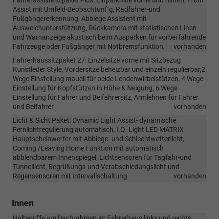
Fahrerassistenzpaket Plus: Einparkhilfe vorne und hinten, Front
Assist mit Umfeld-Beobachtunf´g, Radfahrer-und
Fußgängererkennung, Abbiege Assistent mit
Ausweichunterstützung, Rückkamera mit statistischen Linen
und Warnanzeige akustisch beim Ausparken für vorbei fahrende
Fahrzeuge oder Fußgänger mit Notbremsfunktion,
vorhanden
Fahrerhaussitzpaket 27: Einzelsitze vorne mit Sitzbezug
Kunstleder Style, Vordersitze beheizbar und einzeln regulierbar,2
Wege Einstellung mauell für beide Lendenwirbelstützen, 4 Wege
Einstellung für Kopfstützen in Höhe & Neigung, 6 Wege
Einstellung für Fahrer und Beifahrersitz, Armlehnen für Fahrer
und Beifahrer
vorhanden
Licht & Sicht Paket: Dynamic Light Assist- dynamische
Fernlichtregulierung automatisch, I.Q. Light LED MATRIX
Hauptscheinwerfer mit Abbiege- und Schlechtwetterlicht,
Coming /Leaving Home Funktion mit automatisch
abblendbarem Innenspiegel, Lichtsensoren für Tagfahr-und
Tunnellicht, Begrüßungs-und Verabschiedungslicht und
Regensensoren mit Intervallschaltung
vorhanden
Innen
Haltegriffe am Dachrahmen im Fahrerhaus links und rechts