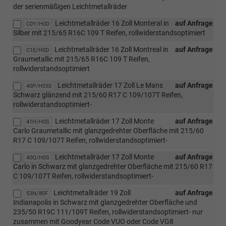
der serienmäßigen Leichtmetallräder
Leichtmetallräder 16 Zoll Monteral in
auf Anfrage
C0Y/H0D
Silber mit 215/65 R16C 109 T Reifen, rollwiderstandsoptimiert
Leichtmetallräder 16 Zoll Montreal in
auf Anfrage
C1E/H0D
Graumetallic mit 215/65 R16C 109 T Reifen,
rollwiderstandsoptimiert
Leichtmetallräder 17 Zoll Le Mans
auf Anfrage
40P/H05S
Schwarz glänzend mit 215/60 R17 C 109/107T Reifen,
rollwiderstandsoptimiert-
Leichtmetallräder 17 Zoll Monte
auf Anfrage
41H/H0S
Carlo Graumetallic mit glanzgedrehter Oberfläche mit 215/60
R17 C 109/107T Reifen, rollwiderstandsoptimiert-
Leichtmetallräder 17 Zoll Monte
auf Anfrage
40Q/H0S
Carlo in Schwarz mit glanzgedrehter Oberfläche mit 215/60 R17
C 109/107T Reifen, rollwiderstandsoptimiert-
Leichtmetallräder 19 Zoll
auf Anfrage
53N/80F
Indianapolis in Schwarz mit glanzgedrehter Oberfläche und
235/50 R19C 111/109T Reifen, rollwiderstandsoptimiert- nur
zusammen mit Goodyear Code VUO oder Code VG8