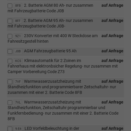
2. Batterie AGM 80 Ah- nur zusammen
auf Anfrage
8FB
mit Fahrzeugbatterie Code J0B
2. Batterie AGM 95 Ah- nur zusammen
auf Anfrage
8FF
mit Fahrzeugbatterie Code J0B-
230V Konverter mit 400 W Steckdose am
auf Anfrage
9Z1
Fahresitzgestell hinten
AGM Fahrzeugbatterie 95 Ah
auf Anfrage
J0B
Klimaautomatik für 2 Zoinen im
auf Anfrage
KC5
Fahrerhaus mit elektronbsicher Regelung- nur zusammen mit
Camper Vorbereitung Code Z73
Warmwasserzusatzheizung mit
auf Anfrage
7VF
Standheizfunktion und programmierbarer Zeitschaltuhr- nur
zusammen mit einer 2. Batterie Code 8FB
Warmwasserzusatzheizung mit
auf Anfrage
7VL
Standheizfunktion, Zeitschaltuhr programmierbar und
Funkfernbedienung- nur zusammen mit einer 2. Batterie Code
8FB
LED Vorfeldbeleuchtung in der
auf Anfrage
9:E4