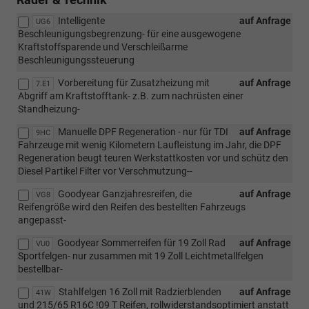
Intelligente
auf Anfrage
UG6
Beschleunigungsbegrenzung- für eine ausgewogene
Kraftstoffsparende und Verschleißarme
Beschleunigungssteuerung
Vorbereitung für Zusatzheizung mit
auf Anfrage
7.E1
Abgriff am Kraftstofftank- z.B. zum nachrüsten einer
Standheizung-
Manuelle DPF Regeneration - nur für TDI
auf Anfrage
9HC
Fahrzeuge mit wenig Kilometern Laufleistung im Jahr, die DPF
Regeneration beugt teuren Werkstattkosten vor und schütz den
Diesel Partikel Filter vor Verschmutzung--
Goodyear Ganzjahresreifen, die
auf Anfrage
VG8
Reifengröße wird den Reifen des bestellten Fahrzeugs
angepasst-
Goodyear Sommerreifen für 19 Zoll Rad
auf Anfrage
VU0
Sportfelgen- nur zusammen mit 19 Zoll Leichtmetallfelgen
bestellbar-
Stahlfelgen 16 Zoll mit Radzierblenden
auf Anfrage
41W
und 215/65 R16C !09 T Reifen, rollwiderstandsoptimiert anstatt