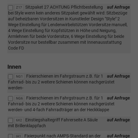
Sitzpaket 27 ACHTUNG Pflichtbestellung
auf Anfrage
Z17
bei Style wenn kein anderes Sitzpaket gewählt wird: Sitzbezüge
auf beheizbaren Vordersitzen in Kunstleder Design "Style" 2
Wege Einstellung für Lendenwirbelstützen Vordersitze manuell,
4 Wege Einstellung für Kopfstützen in Höhe und Neigung,
Armlehnen für beide Vordersitze, 6 Wege Einstellung für beide
Vordersitze nur bestellbar zusammen mit Innenausstattung
Code FD
Innen
Fixierschienen im Fahrgstraum z.B. für 1
auf Anfrage
NG1
Fahrrad- bis zu 2 weitere Schienen können nachgerüstet
werden-
Fixierschienen im Fahrgstraum z.B. für 1
auf Anfrage
NG6
Fahrrad- bis zu 2 weitere Schienen können nachgerüstet
werden- und 4-fach Fahrradträger an der Heckklappe
Einstiegshaltegriff Fahrerseite A Säule
auf Anfrage
6X2
mit Brillenklappfach
Fixierpunkt nach AMPS-Standard an der
auf Anfrage
IA1