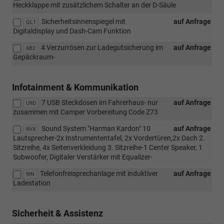
Heckklappe mit zusätzlichem Schalter an der D-Säule
Sicherheitsinnenspiegel mit
auf Anfrage
GL1
Digitaldisplay und Dash-Cam Funktion
4 Verzurrösen zur Ladegutsicherung im
auf Anfrage
6B2
Gepäckraum-
Infotainment & Kommunikation
7 USB Steckdosen im Fahrerhaus- nur
auf Anfrage
U9D
zusammen mit Camper Vorbereitung Code Z73
Sound System "Harman Kardon" 10
auf Anfrage
9VX
Lautsprecher-2x Instrumententafel, 2x Vordertüren,2x Dach 2.
Sitzreihe, 4x Seitenverkleidung 3. Sitzreihe-1 Center Speaker, 1
Subwoofer, Digitaler Verstärker mit Equalizer-
Telefonfreisprechanlage mit induktiver
auf Anfrage
9IN
Ladestation
Sicherheit & Assistenz