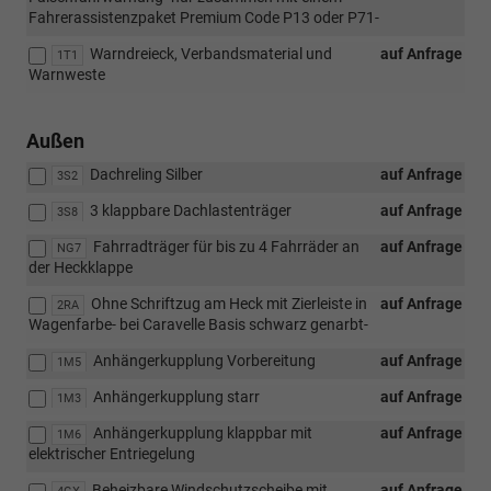
Fahrerassistenzpaket Premium Code P13 oder P71-
Warndreieck, Verbandsmaterial und
auf Anfrage
1T1
Warnweste
Außen
Dachreling Silber
auf Anfrage
3S2
3 klappbare Dachlastenträger
auf Anfrage
3S8
Fahrradträger für bis zu 4 Fahrräder an
auf Anfrage
NG7
der Heckklappe
Ohne Schriftzug am Heck mit Zierleiste in
auf Anfrage
2RA
Wagenfarbe- bei Caravelle Basis schwarz genarbt-
Anhängerkupplung Vorbereitung
auf Anfrage
1M5
Anhängerkupplung starr
auf Anfrage
1M3
Anhängerkupplung klappbar mit
auf Anfrage
1M6
elektrischer Entriegelung
Beheizbare Windschutzscheibe mit
auf Anfrage