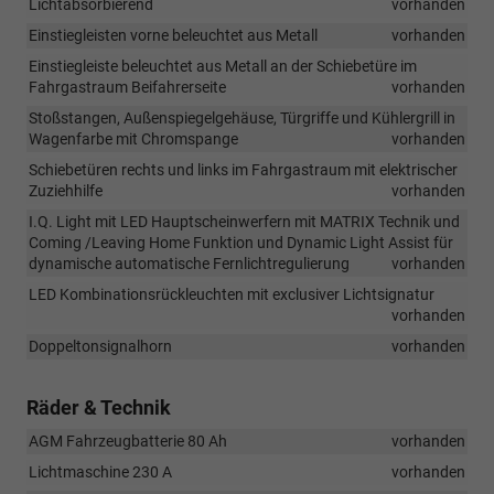
Lichtabsorbierend
vorhanden
Einstiegleisten vorne beleuchtet aus Metall
vorhanden
Einstiegleiste beleuchtet aus Metall an der Schiebetüre im
Fahrgastraum Beifahrerseite
vorhanden
Stoßstangen, Außenspiegelgehäuse, Türgriffe und Kühlergrill in
Wagenfarbe mit Chromspange
vorhanden
Schiebetüren rechts und links im Fahrgastraum mit elektrischer
Zuziehhilfe
vorhanden
I.Q. Light mit LED Hauptscheinwerfern mit MATRIX Technik und
Coming /Leaving Home Funktion und Dynamic Light Assist für
dynamische automatische Fernlichtregulierung
vorhanden
LED Kombinationsrückleuchten mit exclusiver Lichtsignatur
vorhanden
Doppeltonsignalhorn
vorhanden
Räder & Technik
AGM Fahrzeugbatterie 80 Ah
vorhanden
Lichtmaschine 230 A
vorhanden