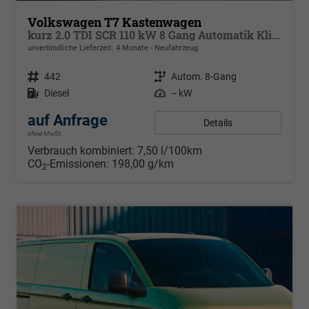
Volkswagen T7 Kastenwagen
kurz 2.0 TDI SCR 110 kW 8 Gang Automatik Klima, 70 L Tank, Außenspiegel elektrisch klappbar, Fahrerassistenzpaket
unverbindliche Lieferzeit:
4 Monate
Neufahrzeug
Fahrzeugnr.
442
Getriebe
Autom. 8-Gang
Kraftstoff
Diesel
Leistung
– kW
auf Anfrage
Details
ohne MwSt.
Verbrauch kombiniert:
7,50 l/100km
CO
-Emissionen:
198,00 g/km
2