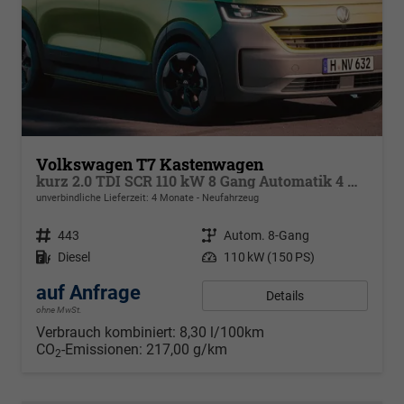
Volkswagen T7 Kastenwagen
kurz 2.0 TDI SCR 110 kW 8 Gang Automatik 4 Motion, Klima, 70 L Tank, Außenspiegel elektrisch klappbar, Fahrerassistenzpaket
unverbindliche Lieferzeit:
4 Monate
Neufahrzeug
Fahrzeugnr.
443
Getriebe
Autom. 8-Gang
Kraftstoff
Diesel
Leistung
110 kW (150 PS)
auf Anfrage
Details
ohne MwSt.
Verbrauch kombiniert:
8,30 l/100km
CO
-Emissionen:
217,00 g/km
2