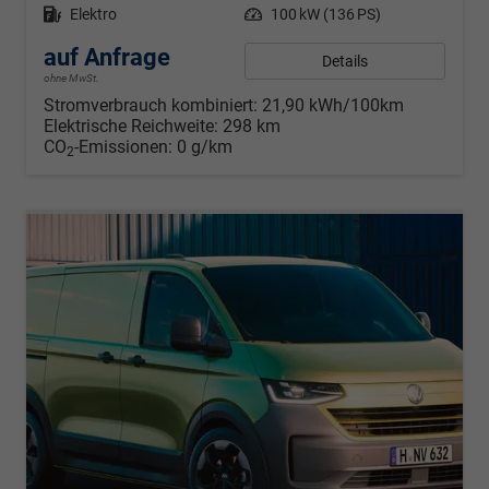
Kraftstoff
Elektro
Leistung
100 kW (136 PS)
auf Anfrage
Details
ohne MwSt.
Stromverbrauch kombiniert:
21,90 kWh/100km
Elektrische Reichweite:
298 km
CO
-Emissionen:
0 g/km
2