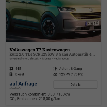
Volkswagen T7 Kastenwagen
kurz 2.0 TDI SCR 125 kW 8 Gang Automatik 4 Motion, Klima, 70 L Tank, Außenspiegel elektrisch klappbar, Fahrerassistenzpaket
unverbindliche Lieferzeit:
4 Monate
Neufahrzeug
Fahrzeugnr.
445
Getriebe
Autom. 8-Gang
Kraftstoff
Diesel
Leistung
125 kW (170 PS)
auf Anfrage
Details
ohne MwSt.
Verbrauch kombiniert:
8,30 l/100km
CO
-Emissionen:
218,00 g/km
2