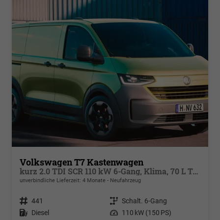
Volkswagen T7 Kastenwagen
kurz 2.0 TDI SCR 110 kW 6-Gang, Klima, 70 L Tank, Außenspiegel elektrisch klappbar, Fahrerassistenzpaket
unverbindliche Lieferzeit:
4 Monate
Neufahrzeug
Fahrzeugnr.
441
Getriebe
Schalt. 6-Gang
Kraftstoff
Diesel
Leistung
110 kW (150 PS)