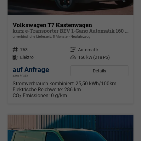
Volkswagen T7 Kastenwagen
kurz e-Transporter BEV 1-Gang Automatik 160 kW, Klimaautomatik für 1 Zone, Außenspiegel elektr. klappbar, Ladekabel 5 m Mode 3 Typ 2 31 A mit Tasche
unverbindliche Lieferzeit:
5 Monate
Neufahrzeug
Fahrzeugnr.
763
Getriebe
Automatik
Kraftstoff
Elektro
Leistung
160 kW (218 PS)
auf Anfrage
Details
ohne MwSt.
Stromverbrauch kombiniert:
25,50 kWh/100km
Elektrische Reichweite:
286 km
CO
-Emissionen:
0 g/km
2