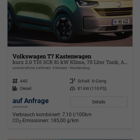
Volkswagen T7 Kastenwagen
kurz 2.0 TDI SCR 81 kW Klima, 70 Liter Tank, Außenspiegel klappbar, Fahrerassistenzpaket, elektrische Zusatzheizung
unverbindliche Lieferzeit:
4 Monate
Neufahrzeug
Fahrzeugnr.
440
Getriebe
Schalt. 6-Gang
Kraftstoff
Diesel
Leistung
81 kW (110 PS)
auf Anfrage
Details
ohne MwSt.
Verbrauch kombiniert:
7,10 l/100km
CO
-Emissionen:
185,00 g/km
2