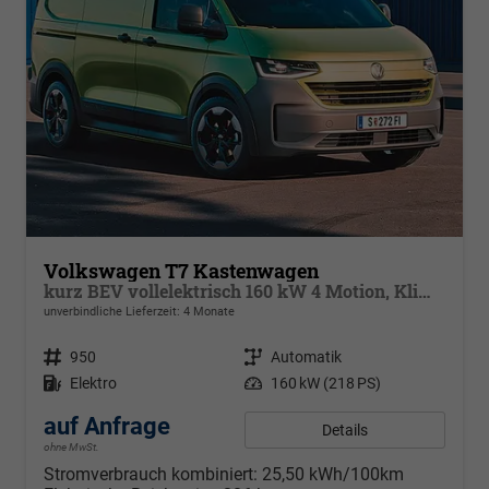
Volkswagen T7 Kastenwagen
kurz BEV vollelektrisch 160 kW 4 Motion, Klimaautomatik für 1 Zone, Außenspiegel elektrisch klappbar, Batterie 70 kWh netto
unverbindliche Lieferzeit:
4 Monate
Fahrzeugnr.
950
Getriebe
Automatik
Kraftstoff
Elektro
Leistung
160 kW (218 PS)
auf Anfrage
Details
ohne MwSt.
Stromverbrauch kombiniert:
25,50 kWh/100km