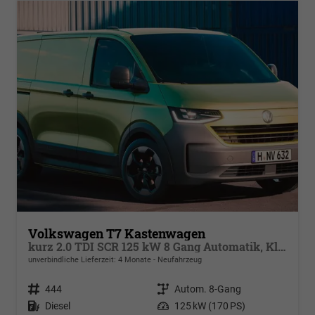
Volkswagen T7 Kastenwagen
kurz 2.0 TDI SCR 125 kW 8 Gang Automatik, Klima, 70 Liter Tank, Außenspiegel elektrisch klappbar, Fahrerassistenzpaket
unverbindliche Lieferzeit:
4 Monate
Neufahrzeug
Fahrzeugnr.
444
Getriebe
Autom. 8-Gang
Kraftstoff
Diesel
Leistung
125 kW (170 PS)