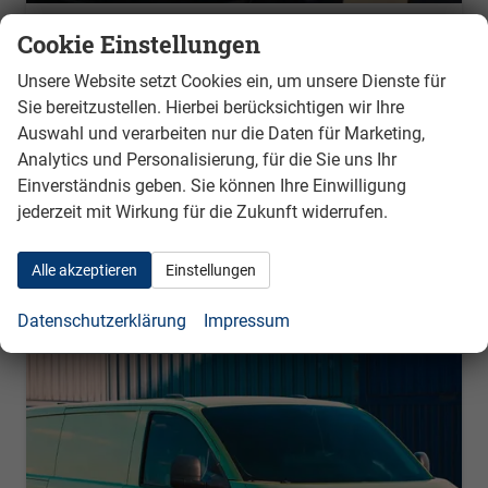
Volkswagen T7 Kastenwagen
Cookie Einstellungen
kurz 2.0 TDI 110 kW 8 Gang Automatik 4 Motion, Klima, 70 l Tank, Außenspiegel elektrisch klappbar, Fahrerassistenzpaket, viele Sonderausstattungen
unverbindliche Lieferzeit:
3 Monate
Neufahrzeug
Unsere Website setzt Cookies ein, um unsere Dienste für
Sie bereitzustellen. Hierbei berücksichtigen wir Ihre
Fahrzeugnr.
658
Getriebe
Autom. 8-Gang
Auswahl und verarbeiten nur die Daten für Marketing,
Kraftstoff
Diesel
Außenfarbe
Clear White- mit Kühlergrill in Weiß
Analytics und Personalisierung, für die Sie uns Ihr
Leistung
110 kW (150 PS)
Einverständnis geben. Sie können Ihre Einwilligung
jederzeit mit Wirkung für die Zukunft widerrufen.
auf Anfrage
Details
ohne MwSt.
Verbrauch kombiniert:
8,30 l/100km
Alle akzeptieren
Einstellungen
CO
-Emissionen:
217,00 g/km
2
Datenschutzerklärung
Impressum