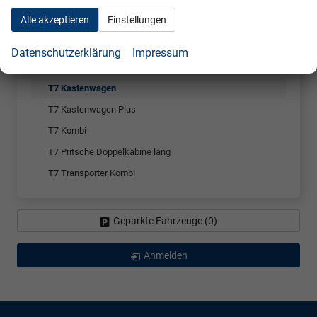
T7 California
Alle akzeptieren
Einstellungen
T7 Caravelle
T7 E Transporter zum Aktionspreis
Datenschutzerklärung
Impressum
T7 E-Caravelle
T7 Kastenwagen
T7 Kastenwagen Plus
T7 Kombi
T7 Pritsche Doppelkabine lang
T7 Transporter Kombi
Geparkte Fahrzeuge (
0
)
Anmelden