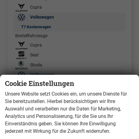
Cupra
Volkswagen
T7 Kastenwagen
Bestellfahrzeuge
Cupra
Seat
Skoda
Volkswagen
Cookie Einstellungen
Caddy
Unsere Website setzt Cookies ein, um unsere Dienste für
Caddy Cargo
Sie bereitzustellen. Hierbei berücksichtigen wir Ihre
Caddy Maxi
Auswahl und verarbeiten nur die Daten für Marketing,
Crafter
Analytics und Personalisierung, für die Sie uns Ihr
Crafter 35 Pritschen EK & Doka
Einverständnis geben. Sie können Ihre Einwilligung
jederzeit mit Wirkung für die Zukunft widerrufen.
ID. BUZZ Cargo Pro