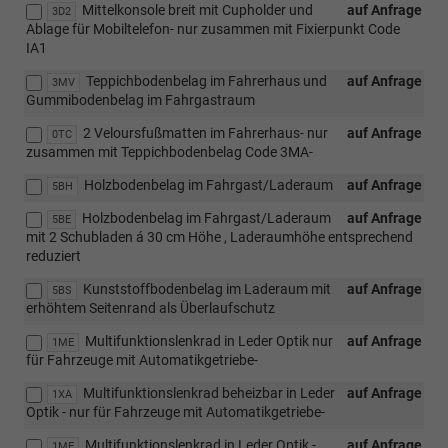
Mittelkonsole breit mit Cupholder und
auf Anfrage
3D2
Ablage für Mobiltelefon- nur zusammen mit Fixierpunkt Code
IA1
Teppichbodenbelag im Fahrerhaus und
auf Anfrage
3MV
Gummibodenbelag im Fahrgastraum
2 Veloursfußmatten im Fahrerhaus- nur
auf Anfrage
0TC
zusammen mit Teppichbodenbelag Code 3MA-
Holzbodenbelag im Fahrgast/Laderaum
auf Anfrage
5BH
Holzbodenbelag im Fahrgast/Laderaum
auf Anfrage
5BE
mit 2 Schubladen á 30 cm Höhe , Laderaumhöhe entsprechend
reduziert
Kunststoffbodenbelag im Laderaum mit
auf Anfrage
5BS
erhöhtem Seitenrand als Überlaufschutz
Multifunktionslenkrad in Leder Optik nur
auf Anfrage
1ME
für Fahrzeuge mit Automatikgetriebe-
Multifunktionslenkrad beheizbar in Leder
auf Anfrage
1XA
Optik - nur für Fahrzeuge mit Automatikgetriebe-
Multifunktionslenkrad in Leder Optik -
auf Anfrage
1ME