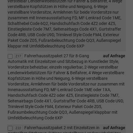
verstellbar Lendenwirbelstützen für Fahrer & Beifahrer, 4 Wege
verstellbare Kopfstützen in Höhe und Neigung, 6-Wege
verstellbare Vordersitze, Armlehnen für beide Vordersitze nur
zusammen mit Innenaussstattung FD, MF-Lenkrad Code 1ME,
Schalthebel Code 6Q2, Handschuhfach Code 4Z2 oder 4Z5,
Einstiegleiste Code 7M7, Seitenairbags Code 4X1, Gurtstraffer
Code 4RB, USB Code U9D, Trimlevel Style Code FM4, Exterieur
Paket Code Z05, Fußranbeleuchtung Code QQ3, Außenspiegel
klappar mit Umfeldbeleuchtung Code 6XP
Fahrerhaussitzpaket 27 für 8-Gang
auf Anfrage
Z17
Automatik mit Einzelsitzen und Sitzbezug in Kunstleder Style,
Vordersitze beheizbar, einzeln regulierbar, 2-Wege verstellbar
Lendenwirbelstützen für Fahrer & Beifahrer, 4 Wege verstellbare
Kopfstützen in Höhe und Neigung, 6-Wege verstellbare
Vordersitze, Armlehnen für beide Vordersitze nur zusammen mit
Innenaussstattung FD, MF-Lenkrad Code 1ME oder 1XA,
Handschuhfach Code 4Z2 oder 4Z5, Einstiegleiste Code 7M7,
Seitenairbags Code 4X1, Gurtstraffer Code 4RB, USB Code U9D,
Trimlevel Style Code FM4, Exterieur Paket Code Z05,
Fußraumbeleuchtung Code QQ3, Außenspiegel klappbar mit
Umfeldbeleuchtung Code 6XP
Fahrerhaussitzpaket 2 mit Einzelsitzen in
auf Anfrage
Z22