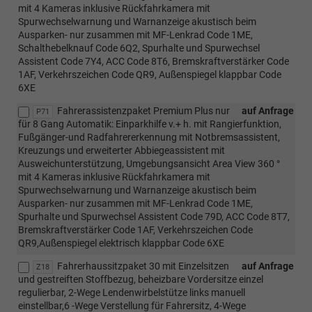
mit 4 Kameras inklusive Rückfahrkamera mit
Spurwechselwarnung und Warnanzeige akustisch beim
Ausparken- nur zusammen mit MF-Lenkrad Code 1ME,
Schalthebelknauf Code 6Q2, Spurhalte und Spurwechsel
Assistent Code 7Y4, ACC Code 8T6, Bremskraftverstärker Code
1AF, Verkehrszeichen Code QR9, Außenspiegel klappbar Code
6XE
Fahrerassistenzpaket Premium Plus nur
auf Anfrage
P71
für 8 Gang Automatik: Einparkhilfe v.+ h. mit Rangierfunktion,
Fußgänger-und Radfahrererkennung mit Notbremsassistent,
Kreuzungs und erweiterter Abbiegeassistent mit
Ausweichunterstützung, Umgebungsansicht Area View 360 °
mit 4 Kameras inklusive Rückfahrkamera mit
Spurwechselwarnung und Warnanzeige akustisch beim
Ausparken- nur zusammen mit MF-Lenkrad Code 1ME,
Spurhalte und Spurwechsel Assistent Code 79D, ACC Code 8T7,
Bremskraftverstärker Code 1AF, Verkehrszeichen Code
QR9,Außenspiegel elektrisch klappbar Code 6XE
Fahrerhaussitzpaket 30 mit Einzelsitzen
auf Anfrage
Z18
und gestreiften Stoffbezug, beheizbare Vordersitze einzel
regulierbar, 2-Wege Lendenwirbelstütze links manuell
einstellbar,6 -Wege Verstellung für Fahrersitz, 4-Wege