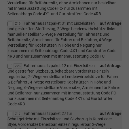
Verstellung für Beifahrersitz, ohne Armlehnnen nur bestellbar
mit Innenausstattung Code FC- nur zusammen mit
Seitenairbags Code 4X1 und Gurtstraffern Code 4RB
Fahrerhaussitzpaket 31 mit Einzelsitzen
auf Anfrage
Z19
und gestreiften Stoffbezug, 2-Wege Lendenwirbelstütze links
manuell einstellbar,6 -Wege Verstellung für Fahrersitz und
Beifahrersitz, Armlehnnen für Fahrer und Beifahrer, 4-Wege
Verstellung für Kopfstützen in Höhe und Neigung nur
zusammen mit Seitenairbags Code 4X1 und Gurstraffer Code
4RB und nur zusammen mit Innenausstatung Code FC
Fahrerhaussitzpaket 12 mit Einzelsitzen
auf Anfrage
Z26
und gestreiften Sitzbezug, beheizbare Vordersitze einzeln
regulierbar, 2- Wege verstellbare Lendenwirbelstütze für Fahrer
& Beifahrer , 4 -Wege verstellbare Kopfstützen in Höhe und
Neigung, 6-Wege verstellbare Vordersitze, Armlehnen für Fahrer
und Beifahrer- nur zusammen mit Innenausstattung Code FC-
nur zusammen mit Seitenairbag Code 4X1 und Gurtstraffer
Code 4RB
Fahrerhaussitzpaket 27 für
auf Anfrage
Z17
Schaltgetriebe mit Einzelsitzen und Sitzbezug in Kunstleder
Style, Vordersitze beheizbar, einzeln regulierbar, 2-Wege