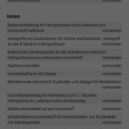
Notbremsfunktion
vorhanden
Innen
Seitenverkleidung im Fahrgastraum und Laderaum aus
Kunststoff halbhoch
vorhanden
Haltegriffe am Dachrahmen für Fahrer und Beifahrer , Haltegriff
an der B Säule im Fahrgastraum
vorhanden
Beleuchtete Einstiegsleiste an der Schiebetüre rechts im
Fahrgastraum aus schwarzem Kunststoff
vorhanden
Dachkonsole klein
vorhanden
Handschuhfach mit Klappe
vorhanden
Mittelkonsole schmal mit Cupholder und Ablage für Mobiltelefon
vorhanden
Gummibodenbelag im Fahrerhaus und 1. Sitzreihe
Fahrgastraum, Laderaum ohne Bodenbelag
vorhanden
Multifunktionslenkrad aus Kunststoff
vorhanden
Schalthebel aus Kunststoff für Handschalter- nur für Modelle
mit Schaltgetriebe-
vorhanden