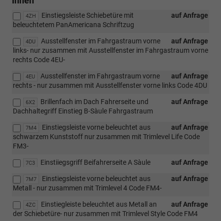
Innen
Einstiegsleiste Schiebetüre mit
auf Anfrage
4ZH
beleuchtetem PanAmericana Schriftzug
Ausstellfenster im Fahrgastraum vorne
auf Anfrage
4DU
links- nur zusammen mit Ausstellfenster im Fahrgastraum vorne
rechts Code 4EU-
Ausstellfenster im Fahrgastraum vorne
auf Anfrage
4EU
rechts - nur zusammen mit Ausstellfenster vorne links Code 4DU
Brillenfach im Dach Fahrerseite und
auf Anfrage
6X2
Dachhaltegriff Einstieg B-Sàule Fahrgastraum
Einstiegsleiste vorne beleuchtet aus
auf Anfrage
7M4
schwarzem Kunststoff nur zusammen mit Trimlevel Life Code
FM3-
Einstiiegsgriff Beifahrerseite A Sàule
auf Anfrage
7C3
Einstiegsleiste vorne beleuchtet aus
auf Anfrage
7M7
Metall - nur zusammen mit Trimlevel 4 Code FM4-
Einstiegleiste beleuchtet aus Metall an
auf Anfrage
4ZC
der Schiebetüre- nur zusammen mit Trimlevel Style Code FM4