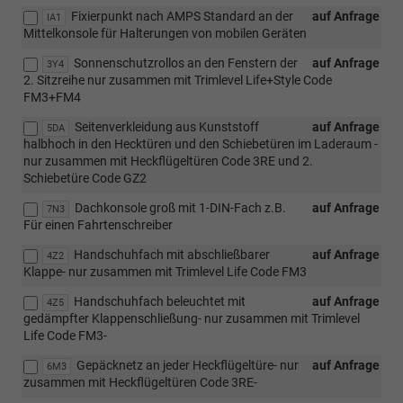
Fixierpunkt nach AMPS Standard an der
auf Anfrage
IA1
Mittelkonsole für Halterungen von mobilen Geräten
Sonnenschutzrollos an den Fenstern der
auf Anfrage
3Y4
2. Sitzreihe nur zusammen mit Trimlevel Life+Style Code
FM3+FM4
Seitenverkleidung aus Kunststoff
auf Anfrage
5DA
halbhoch in den Hecktüren und den Schiebetüren im Laderaum -
nur zusammen mit Heckflügeltüren Code 3RE und 2.
Schiebetüre Code GZ2
Dachkonsole groß mit 1-DIN-Fach z.B.
auf Anfrage
7N3
Für einen Fahrtenschreiber
Handschuhfach mit abschließbarer
auf Anfrage
4Z2
Klappe- nur zusammen mit Trimlevel Life Code FM3
Handschuhfach beleuchtet mit
auf Anfrage
4Z5
gedämpfter Klappenschließung- nur zusammen mit Trimlevel
Life Code FM3-
Gepäcknetz an jeder Heckflügeltüre- nur
auf Anfrage
6M3
zusammen mit Heckflügeltüren Code 3RE-