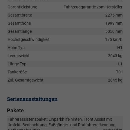
Garantieleistung
Fahrzeuggarantie vom Hersteller
Gesamtbreite
2275 mm
Gesamthöhe
1999 mm
Gesamtlänge
5050 mm
Höchstgeschwindigkeit
175 km/h
Höhe Typ
H1
Leergewicht
2043 kg
Länge Typ
L1
Tankgröße
70 l
Zul. Gesamtgewicht
2845 kg
Serienausstattungen
Pakete
Fahrerassistenzpaket: Einparkhilfe hinten, Front Assist mit
Umfeld- Beobachtung, Fußgänger- und Radfahrererkennung,