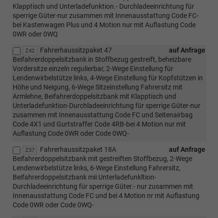
Klapptisch und Unterladefunktion.- Durchladeeinrichtung für
sperrige Güter-nur zusammen mit Innenausstattung Code FC-
bei Kastenwagen Plus und 4 Motion nur mit Auflastung Code
0WR oder 0WQ
Fahrerhaussitzpaket 47
auf Anfrage
Z42
Beifahrerdoppelsitzbank in Stoffbezug gestreift, beheizbare
Vordersitze einzeln regulierbar, 2-Wege Einstellung für
Lendenwirbelstütze links, 4-Wege Einstellung für Kopfstützen in
Höhe und Neigung, 6-Wege Sitzeinstellung Fahrersitz mit
Armlehne, Beifahrerdoppelsitzbank mit Klapptisch und
Unterladefunktion-Durchladeeinrichtung für sperrige Güter-nur
zusammen mit Innenausstattung Code FC und Seitenairbag
Code 4X1 und Gurtstraffer Code 4RB-bei 4 Motion nur mit
Auflastung Code 0WR oder Code 0WQ-
Fahrerhaussitzpaket 18A
auf Anfrage
Z37
Beifahrerdoppelsitzbank mit gestreiften Stoffbezug, 2-Wege
Lendenwirbelstütze links, 6-Wege Einstellung Fahrersitz,
Beifahrerdoppelsitzbank mii Unterladefunkltion-
Durchladeeinrichtung für sperrige Güter.- nur zusammen mit
Innenausstattung Code FC und bei 4 Motion nr mit Auflastung
Code 0WR oder Code 0WQ-