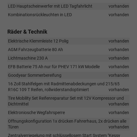
LED Hauptscheinwerfer mit LED Tagfahrlicht
vorhanden
Kombinationsrückleuchten in LED
vorhanden
Räder & Technik
Elektrische Klemmleiste 12 Polig
vorhanden
AGM Fahrzeugbatterie 80 Ah
vorhanden
Lichtmaschine 230 A
vorhanden
EFB Batterie 75 Ah nur für PHEV 171 kW Modelle
vorhanden
Goodyear Sommerbereifung
vorhanden
16 Zoll Stahlfelgen mit Radmittenabdeckungen und 215/65
R16C 109 T Reifen, rollwiderstandoptimiert
vorhanden
Tire Mobility Set Reifenreparatur Set mit 12V Kompressor und
Dichtmittel
vorhanden
Elektroniosche Wegfahrsperre
vorhanden
Offnungskonfiguration 1x drücken Fahrerhaus, 2x drücken alle
Türen
vorhanden
Zentralverriegelung mit schlüssellosem Start System "Kessy