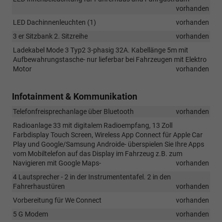
vorhanden
LED Dachinnenleuchten (1)
vorhanden
3 er Sitzbank 2. Sitzreihe
vorhanden
Ladekabel Mode 3 Typ2 3-phasig 32A. Kabellänge 5m mit
Aufbewahrungstasche- nur lieferbar bei Fahrzeugen mit Elektro
Motor
vorhanden
Infotainment & Kommunikation
Telefonfreisprechanlage über Bluetooth
vorhanden
Radioanlage 33 mit digitalem Radioempfang, 13 Zoll
Farbdisplay Touch Screen, Wireless App Connect für Apple Car
Play und Google/Samsung Androide- überspielen Sie Ihre Apps
vom Mobiltelefon auf das Display im Fahrzeug z.B. zum
Navigieren mit Google Maps-
vorhanden
4 Lautsprecher - 2 in der Instrumententafel. 2 in den
Fahrerhaustüren
vorhanden
Vorbereitung für We Connect
vorhanden
5 G Modem
vorhanden