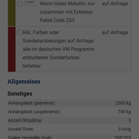
M7M7
Warm Green Metallic- nur
auf Anfrage
zusammen mit Exterieur
Paket Code Z03
RAL Farben oder
auf Anfrage
Sonderlackierungen auf Anfrage
alle im deutschen VW Programm
enthaltenen Sonderfarben
lieferbar
Allgemeines
Sonstiges
Anhängelast (gebremst)
2500 kg
Anhängelast (ungebremst)
750 kg
Anzahl Sitzplätze
5
Anzahl Türen
3-türig
Codes: Hersteller-Code
TVD TF5