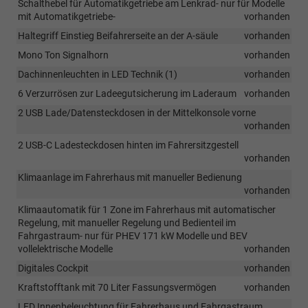
Schalthebel für Automatikgetriebe am Lenkrad- nur für Modelle
mit Automatikgetriebe-
vorhanden
Haltegriff Einstieg Beifahrerseite an der A-säule
vorhanden
Mono Ton Signalhorn
vorhanden
Dachinnenleuchten in LED Technik (1)
vorhanden
6 Verzurrösen zur Ladeegutsicherung im Laderaum
vorhanden
2 USB Lade/Datensteckdosen in der Mittelkonsole vorne
vorhanden
2 USB-C Ladesteckdosen hinten im Fahrersitzgestell
vorhanden
Klimaanlage im Fahrerhaus mit manueller Bedienung
vorhanden
Klimaautomatik für 1 Zone im Fahrerhaus mit automatischer
Regelung, mit manueller Regelung und Bedienteil im
Fahrgastraum- nur für PHEV 171 kW Modelle und BEV
vollelektrische Modelle
vorhanden
Digitales Cockpit
vorhanden
Kraftstofftank mit 70 Liter Fassungsvermögen
vorhanden
LED Innenbeleuchtung für Fahrerhaus und Fahrgastraum