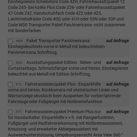
Einstiegsleiste Schiebetüre Code 4ZH, Fahrerhaussitzpaket 12
Code Z45- bei KaWa Plus Code Z26- oder Fahrerhaussitzpaket
47 Code Z42, Handschuhfach Code 4Z2 oder 4Z5,
Leichtmetallräder Code 40Q oder 41H oder 53N oder 53P und
Code WD0 Transporter Paket PanAmericana- nicht zusammen
mit Sonderfarben
Paket Transporter PanAmericana:
auf Anfrage
WD0
Einstiegsleuchtete vorne in Metall mit beleuchtetem
PanAmericana Schriftzug,
Ausstattungspaket Edition : Seiten- und
auf Anfrage
WD1
Curtainairbags, Schmutzfänger vorne und hinten, Einstiegsleste
beleuchtet aus Metall mit Edition Schriftzug,
Fahrerassistenzpaket Plus : Einparkhilfe
auf Anfrage
P12
vorne und hinten, Rückkamera mit statistischen Linien und
Warnanzeige akustisch beim Ausparken für vorbei fahrende
Fahrzeuge oder Fußgänger mit Notbremsfunktion
Fahrerassistenzpaket Premium Plus nur
auf Anfrage
P71
für Handschalter: Einparkhilfe v.+ h. mit Rangierfunktion,
Fußgänger-und Radfahrererkennung mit Notbremsassistent,
Kreuzung- und erweiterter Abbiegeassistent mit
Ausweichunterstützung, Umgebungsansicht Area View 360 °