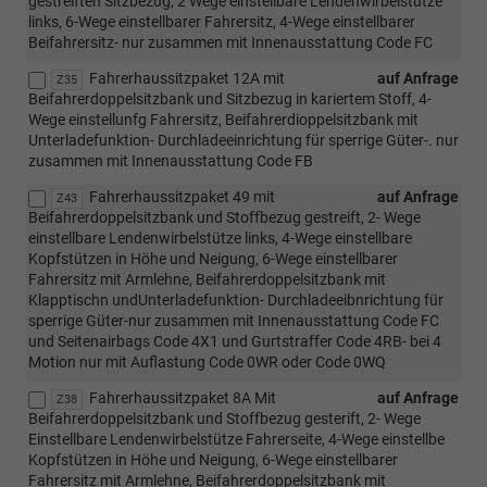
gestreiften Sitzbezug, 2 Wege einstellbare Lendenwirbelstütze
links, 6-Wege einstellbarer Fahrersitz, 4-Wege einstellbarer
Beifahrersitz- nur zusammen mit Innenausstattung Code FC
Fahrerhaussitzpaket 12A mit
auf Anfrage
Z35
Beifahrerdoppelsitzbank und Sitzbezug in kariertem Stoff, 4-
Wege einstellunfg Fahrersitz, Beifahrerdioppelsitzbank mit
Unterladefunktion- Durchladeeinrichtung für sperrige Güter-. nur
zusammen mit Innenausstattung Code FB
Fahrerhaussitzpaket 49 mit
auf Anfrage
Z43
Beifahrerdoppelsitzbank und Stoffbezug gestreift, 2- Wege
einstellbare Lendenwirbelstütze links, 4-Wege einstellbare
Kopfstützen in Höhe und Neigung, 6-Wege einstellbarer
Fahrersitz mit Armlehne, Beifahrerdoppelsitzbank mit
Klapptischn undUnterladefunktion- Durchladeeibnrichtung für
sperrige Güter-nur zusammen mit Innenausstattung Code FC
und Seitenairbags Code 4X1 und Gurtstraffer Code 4RB- bei 4
Motion nur mit Auflastung Code 0WR oder Code 0WQ
Fahrerhaussitzpaket 8A Mit
auf Anfrage
Z38
Beifahrerdoppelsitzbank und Stoffbezug gesterift, 2- Wege
Einstellbare Lendenwirbelstütze Fahrerseite, 4-Wege einstellbe
Kopfstützen in Höhe und Neigung, 6-Wege einstellbarer
Fahrersitz mit Armlehne, Beifahrerdoppelsitzbank mit