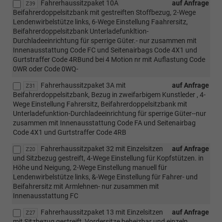
Fahrerhaussitzpaket 10A
auf Anfrage
Z39
Beifahrerdoppelsitzbank mit gestreiften Stoffbezug, 2-Wege
Lendenwirbelstütze links, 6-Wege Einstellung Faahrersitz,
Beifahrerdoppelsitzbank Unterladefunkltion-
Durchladeeinrichtung für sperrige Güter.- nur zusammen mit
Innenausstattung Code FC und Seitenairbags Code 4X1 und
Gurtstraffer Code 4RBund bei 4 Motion nr mit Auflastung Code
0WR oder Code 0WQ-
Fahrerhaussitzpaket 3A mit
auf Anfrage
Z31
Beifahrerdoppelsitzbank, Bezug in zweifarbigem Kunstleder , 4-
Wege Einstellung Fahrersitz, Beifahrerdoppelsitzbank mit
Unterladefunktion-Durchladeeinrichtung für sperrige Güter--nur
zusammen mit Innenausstattung Code FA und Seitenairbag
Code 4X1 und Gurtstraffer Code 4RB
Fahrerhaussitzpaket 32 mit Einzelsitzen
auf Anfrage
Z20
und Sitzbezug gestreift, 4-Wege Einstellung für Kopfstützen. in
Höhe und Neigung, 2-Wege Einstellung manuell für
Lendenwirbelstütze links, &-Wege Einstellung für Fahrer- und
Beifahrersitz mit Armlehnen- nur zusammen mit
Innenausstattung FC
Fahrerhaussitzpaket 13 mit Einzelsitzen
auf Anfrage
Z27
mit Sitzbezug gestreift, Vordersitze beheizbar und einzeln