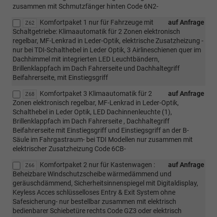
zusammen mit Schmutzfänger hinten Code 6N2-
Komfortpaket 1 nur für Fahrzeuge mit
auf Anfrage
Z62
Schaltgetriebe: Klimaautomatik für 2 Zonen elektronisch
regelbar, MF-Lenkrad in Leder-Optik, elektrische Zusatzheizung -
nur bei TDI-Schalthebel in Leder Optik, 3 Airlineschienen quer im
Dachhimmel mit integrierten LED Leuchtbändern,
Brillenklappfach im Dach Fahrerseite und Dachhaltegriff
Beifahrerseite, mit Einstiegsgriff
Komfortpaket 3 Klimaautomatik für 2
auf Anfrage
Z68
Zonen elektronisch regelbar, MF-Lenkrad in Leder-Optik,
Schalthebel in Leder Optik, LED Dachinnenleuchte (1),
Brillenklappfach im Dach Fahrerseite , Dachhaltegriff
Beifahrerseite mit Einstiegsgriff und Einstiegsgriff an der B-
Säule im Fahrgastraum- bei TDI Modellen nur zusammen mit
elektrischer Zusatzheizung Code 6CB-
Komfortpaket 2 nur für Kastenwagen :
auf Anfrage
Z66
Beheizbare Windschutzscheibe wärmedämmend und
geräuschdämmend, Sicherheitsinnenspiegel mit Digitaldisplay,
Keyless Acces schlüsselloses Entry & Exit System ohne
Safesicherung- nur bestellbar zusammen mit elektrisch
bedienbarer Schiebetüre rechts Code GZ3 oder elektrisch