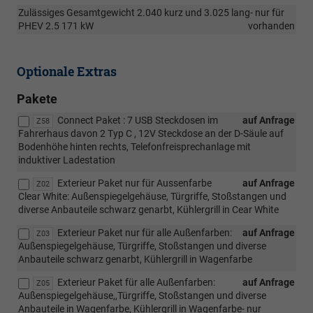
Zulässiges Gesamtgewicht 2.040 kurz und 3.025 lang- nur für
PHEV 2.5 171 kW
vorhanden
Optionale Extras
Pakete
Connect Paket : 7 USB Steckdosen im
auf Anfrage
Z58
Fahrerhaus davon 2 Typ C , 12V Steckdose an der D-Säule auf
Bodenhöhe hinten rechts, Telefonfreisprechanlage mit
induktiver Ladestation
Exterieur Paket nur für Aussenfarbe
auf Anfrage
Z02
Clear White: Außenspiegelgehäuse, Türgriffe, Stoßstangen und
diverse Anbauteile schwarz genarbt, Kühlergrill in Cear White
Exterieur Paket nur für alle Außenfarben:
auf Anfrage
Z03
Außenspiegelgehäuse, Türgriffe, Stoßstangen und diverse
Anbauteile schwarz genarbt, Kühlergrill in Wagenfarbe
Exterieur Paket für alle Außenfarben:
auf Anfrage
Z05
Außenspiegelgehäuse,,Türgriffe, Stoßstangen und diverse
Anbauteile in Wagenfarbe, Kühlergrill in Wagenfarbe- nur