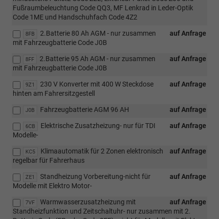
Fußraumbeleuchtung Code QQ3, MF Lenkrad in Leder-Optik
Code 1ME und Handschuhfach Code 4Z2
2.Batterie 80 Ah AGM - nur zusammen
auf Anfrage
8FB
mit Fahrzeugbatterie Code J0B
2.Batterie 95 Ah AGM - nur zusammen
auf Anfrage
8FF
mit Fahrzeugbatterie Code J0B
230 V Konverter mit 400 W Steckdose
auf Anfrage
9Z1
hinten am Fahrersitzgestell
Fahrzeugbatterie AGM 96 AH
auf Anfrage
J0B
Elektrische Zusatzheizung- nur für TDI
auf Anfrage
6CB
Modelle-
Klimaautomatik für 2 Zonen elektronisch
auf Anfrage
KC5
regelbar für Fahrerhaus
Standheizung Vorbereitung-nicht für
auf Anfrage
ZE1
Modelle mit Elektro Motor-
Warmwasserzusatzheizung mit
auf Anfrage
7VF
Standheizfunktion und Zeitschaltuhr- nur zusammen mit 2.