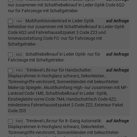
nur zusammen mit Schalthebelknauf in Leder-Optik Code 6Q2-
nur für Fahrzeuge mit Schaltgetriebe-
Multifunktionslenkrad in Leder Optik
auf Anfrage
1XA
beheizbar-nur zusammen mit Schalthebelknauf in Leder-Optik
Code 6Q2 und Fahrerhaussitzpaket 3 Code Z23 und
Innenausstattung Code FC- nur für Fahrzeuge mit
Schaltgetriebe-
Schalthebelknauf in Leder Optik- nur für
auf Anfrage
6Q2
Fahrzeuge mit Schaltgetriebe-
Trimlevel Life nur für Handschalter:
auf Anfrage
FM3
Displayrahmen in Hochglanz schwarz, Dekorleisten ,
Türinnengriffe verchromt, Sonnenblenden mit beleuchteten
Make-Up Spiegeln, Akustikumfang High- nur zusammen mit MF-
Lenkrad Code 1ME, Schalthebelknauf in Leder -Optik,
Einstiegleiste vorne Code 7M4, Handschuhfach Code 4Z2,
mindestens Fahrerhaussitzpaket 2 Code ZZ2, Exterieur Paket
Code Z03
Trimlevel Life nur für 8- Gang Automatik:
auf Anfrage
FM3
Displayrahmen in Hochglanz schwarz, Dekorleisten ,
Türinnengriffe verchromt, Sonnenblenden mit beleuchteten