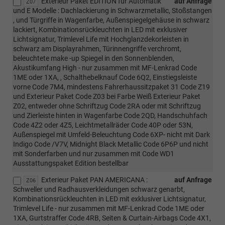
Exterieur Paket EDITION für Automatik
auf Anfrage
Z07
und E Modelle : Dachlackierung in Schwarzmetallic, Stoßstangen
, und Türgriffe in Wagenfarbe, Außenspiegelgehäuse in schwarz
lackiert, Kombinationsrückleuchten in LED mit exklusiver
Lichtsignatur, Trimlevel Life mit Hochglanzdekorleisten in
schwarz am Displayrahmen, Türinnengriffe verchromt,
beleuchtete make -up Spiegel in den Sonnenblenden,
Akustikumfang High - nur zusammen mit MF-Lenkrad Code
1ME oder 1XA, , Schalthebelknauf Code 6Q2, Einstiegsleiste
vorne Code 7M4, mindestens Fahrerhaussitzpaket 31 Code Z19
und Exterieur Paket Code Z03 bei Farbe Weiß Exterieur Paket
Z02, entweder ohne Schriftzug Code 2RA oder mit Schriftzug
und Zierleiste hinten in Wagenfarbe Code 2QD, Handschuhfach
Code 4Z2 oder 4Z5, Leichtmetallräder Code 40P oder 53N,
Außenspiegel mit Umfeld-Beleuchtung Code 6XP- nicht mit Dark
Indigo Code /V7V, Midnight Black Metallic Code 6P6P und nicht
mit Sonderfarben und nur zusammen mit Code WD1
Ausstattungspaket Edition bestellbar
Exterieur Paket PAN AMERICANA :
auf Anfrage
Z06
Schweller und Radhausverkleidungen schwarz genarbt,
Kombinationsrückleuchten in LED mit exklusiver Lichtsignatur,
Trimlevel Life - nur zusammen mit MF-Lenkrad Code 1ME oder
1XA, Gurtstraffer Code 4RB, Seiten & Curtain-Airbags Code 4X1,