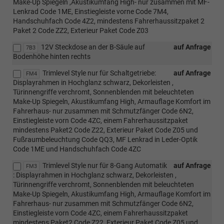
Make-Up Spiegeln ,Akustikumfang High- nur zusammen mit MF-
Lenkrad Code 1ME, Einstiegleiste vorne Code 7M4,
Handschuhfach Code 4Z2, mindestens Fahrerhaussitzpaket 2
Paket 2 Code ZZ2, Exterieur Paket Code Z03
12V Steckdose an der B-Säule auf
auf Anfrage
7B3
Bodenhöhe hinten rechts
Trimlevel Style nur für Schaltgetriebe:
auf Anfrage
FM4
Displayrahmen in Hochglanz schwarz, Dekorleisten ,
Türinnengriffe verchromt, Sonnenblenden mit beleuchteten
Make-Up Spiegeln, Akustikumfang High, Armauflage Komfort im
Fahrerhaus- nur zusammen mit Schmutzfänger Code 6N2,
Einstiegleiste vorn Code 4ZC, einem Fahrerhaussitzpaket
mindestens Paket2 Code Z22, Exterieur Paket Code Z05 und
Fußraumbeleuchtung Code QQ3, MF Lenkrad in Leder-Optik
Code 1ME und Handschuhfach Code 4ZC
Trimlevel Style nur für 8-Gang Automatik
auf Anfrage
FM3
: Displayrahmen in Hochglanz schwarz, Dekorleisten ,
Türinnengriffe verchromt, Sonnenblenden mit beleuchteten
Make-Up Spiegeln, Akustikumfang High, Armauflage Komfort im
Fahrerhaus- nur zusammen mit Schmutzfänger Code 6N2,
Einstiegleiste vorn Code 4ZC, einem Fahrerhaussitzpaket
mindestens Paket2 Code Z22, Exterieur Paket Code Z05 und