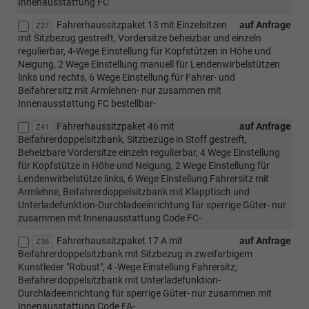
Innenausstattung FC
Fahrerhaussitzpaket 13 mit Einzelsitzen
auf Anfrage
Z27
mit Sitzbezug gestreift, Vordersitze beheizbar und einzeln
regulierbar, 4-Wege Einstellung für Kopfstützen in Höhe und
Neigung, 2 Wege Einstellung manuell für Lendenwirbelstützen
links und rechts, 6 Wege Einstellung für Fahrer- und
Beifahrersitz mit Armlehnen- nur zusammen mit
Innenausstattung FC bestellbar-
Fahrerhaussitzpaket 46 mit
auf Anfrage
Z41
Beifahrerdoppelsitzbank, Sitzbezüge in Stoff gestreift,
Beheizbare Vordersitze einzeln regulierbar, 4 Wege Einstellung
für Kopfstütze in Höhe und Neigung, 2 Wege Einstellung für
Lendenwirbelstütze links, 6 Wege Einstellung Fahrersitz mit
Armlehne, Beifahrerdoppelsitzbank mit Klapptisch und
Unterladefunktion-Durchladeeinrichtung für sperrige Güter- nur
zusammen mit Innenausstattung Code FC-
Fahrerhaussitzpaket 17 A mit
auf Anfrage
Z36
Beifahrerdoppelsitzbank mit Sitzbezug in zweifarbigem
Kunstleder "Robust", 4 -Wege Einstellung Fahrersitz,
Beifahrerdoppelsitzbank mit Unterladefunktion-
Durchladeeinrichtung für sperrige Güter- nur zusammen mit
Innenausstattung Code FA-