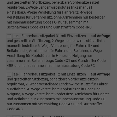
und gestreiften Stoffbezug, beheizbare Vordersitze einzel
regulierbar, 2-Wege Lendenwirbelstütze links manuell
einstellbar,6 -Wege Verstellung für Fahrersitz, 4-Wege
Verstellung für Beifahrersitz, ohne Armlehnnen nur bestellbar
mit Innenausstattung Code FC- nur zusammen mit
Seitenairbags Code 4X1 und Gurtstraffern Code 4RB
Fahrerhaussitzpaket 31 mit Einzelsitzen
auf Anfrage
Z19
und gestreiften Stoffbezug, 2-Wege Lendenwirbelstütze links
manuell einstellbar,6 -Wege Verstellung für Fahrersitz und
Beifahrersitz, Armlehnnen für Fahrer und Beifahrer, 4-Wege
Verstellung für Kopfstützen in Höhe und Neigung nur
zusammen mit Seitenairbags Code 4X1 und Gurstraffer Code
4RB und nur zusammen mit Innenausstatung Code FC
Fahrerhaussitzpaket 12 mit Einzelsitzen
auf Anfrage
Z26
und gestreiften Sitzbezug, beheizbare Vordersitze einzeln
regulierbar, 2- Wege verstellbare Lendenwirbelstütze für Fahrer
& Beifahrer , 4 -Wege verstellbare Kopfstützen in Höhe und
Neigung, 6-Wege verstellbare Vordersitze, Armlehnen für Fahrer
und Beifahrer- nur zusammen mit Innenausstattung Code FC-
nur zusammen mit Seitenairbag Code 4X1 und Gurtstraffer
Code 4RB