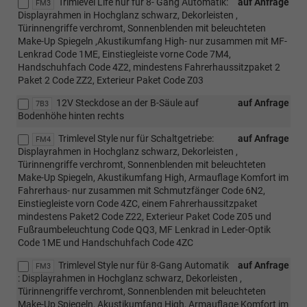
Trimlevel Life nur für 8- Gang Automatik:
auf Anfrage
FM3
Displayrahmen in Hochglanz schwarz, Dekorleisten ,
Türinnengriffe verchromt, Sonnenblenden mit beleuchteten
Make-Up Spiegeln ,Akustikumfang High- nur zusammen mit MF-
Lenkrad Code 1ME, Einstiegleiste vorne Code 7M4,
Handschuhfach Code 4Z2, mindestens Fahrerhaussitzpaket 2
Paket 2 Code ZZ2, Exterieur Paket Code Z03
12V Steckdose an der B-Säule auf
auf Anfrage
7B3
Bodenhöhe hinten rechts
Trimlevel Style nur für Schaltgetriebe:
auf Anfrage
FM4
Displayrahmen in Hochglanz schwarz, Dekorleisten ,
Türinnengriffe verchromt, Sonnenblenden mit beleuchteten
Make-Up Spiegeln, Akustikumfang High, Armauflage Komfort im
Fahrerhaus- nur zusammen mit Schmutzfänger Code 6N2,
Einstiegleiste vorn Code 4ZC, einem Fahrerhaussitzpaket
mindestens Paket2 Code Z22, Exterieur Paket Code Z05 und
Fußraumbeleuchtung Code QQ3, MF Lenkrad in Leder-Optik
Code 1ME und Handschuhfach Code 4ZC
Trimlevel Style nur für 8-Gang Automatik
auf Anfrage
FM3
: Displayrahmen in Hochglanz schwarz, Dekorleisten ,
Türinnengriffe verchromt, Sonnenblenden mit beleuchteten
Make-Up Spiegeln, Akustikumfang High, Armauflage Komfort im