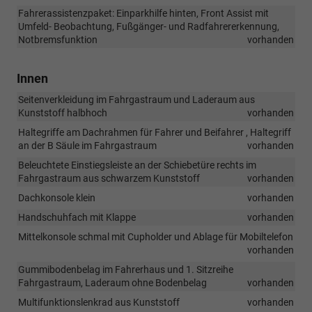
Fahrerassistenzpaket: Einparkhilfe hinten, Front Assist mit
Umfeld- Beobachtung, Fußgänger- und Radfahrererkennung,
Notbremsfunktion
vorhanden
Innen
Seitenverkleidung im Fahrgastraum und Laderaum aus
Kunststoff halbhoch
vorhanden
Haltegriffe am Dachrahmen für Fahrer und Beifahrer , Haltegriff
an der B Säule im Fahrgastraum
vorhanden
Beleuchtete Einstiegsleiste an der Schiebetüre rechts im
Fahrgastraum aus schwarzem Kunststoff
vorhanden
Dachkonsole klein
vorhanden
Handschuhfach mit Klappe
vorhanden
Mittelkonsole schmal mit Cupholder und Ablage für Mobiltelefon
vorhanden
Gummibodenbelag im Fahrerhaus und 1. Sitzreihe
Fahrgastraum, Laderaum ohne Bodenbelag
vorhanden
Multifunktionslenkrad aus Kunststoff
vorhanden