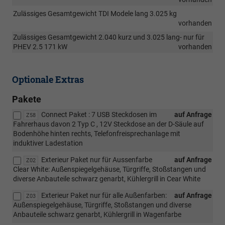
Zulässiges Gesamtgewicht TDI Modele lang 3.025 kg
vorhanden
Zulässiges Gesamtgewicht 2.040 kurz und 3.025 lang- nur für
PHEV 2.5 171 kW
vorhanden
Optionale Extras
Pakete
Connect Paket : 7 USB Steckdosen im
auf Anfrage
Z58
Fahrerhaus davon 2 Typ C , 12V Steckdose an der D-Säule auf
Bodenhöhe hinten rechts, Telefonfreisprechanlage mit
induktiver Ladestation
Exterieur Paket nur für Aussenfarbe
auf Anfrage
Z02
Clear White: Außenspiegelgehäuse, Türgriffe, Stoßstangen und
diverse Anbauteile schwarz genarbt, Kühlergrill in Cear White
Exterieur Paket nur für alle Außenfarben:
auf Anfrage
Z03
Außenspiegelgehäuse, Türgriffe, Stoßstangen und diverse
Anbauteile schwarz genarbt, Kühlergrill in Wagenfarbe