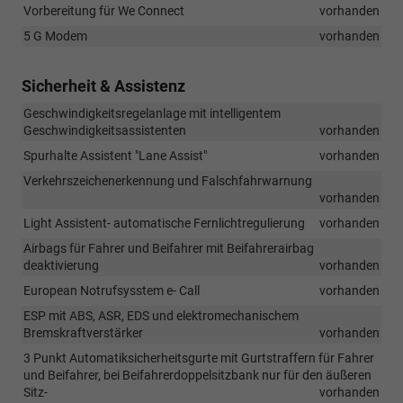
Vorbereitung für We Connect
vorhanden
5 G Modem
vorhanden
Sicherheit & Assistenz
Geschwindigkeitsregelanlage mit intelligentem
Geschwindigkeitsassistenten
vorhanden
Spurhalte Assistent "Lane Assist"
vorhanden
Verkehrszeichenerkennung und Falschfahrwarnung
vorhanden
Light Assistent- automatische Fernlichtregulierung
vorhanden
Airbags für Fahrer und Beifahrer mit Beifahrerairbag
deaktivierung
vorhanden
European Notrufsysstem e- Call
vorhanden
ESP mit ABS, ASR, EDS und elektromechanischem
Bremskraftverstärker
vorhanden
3 Punkt Automatiksicherheitsgurte mit Gurtstraffern für Fahrer
und Beifahrer, bei Beifahrerdoppelsitzbank nur für den äußeren
Sitz-
vorhanden