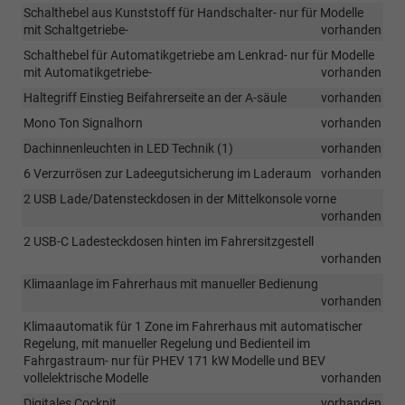
Schalthebel aus Kunststoff für Handschalter- nur für Modelle
mit Schaltgetriebe-
vorhanden
Schalthebel für Automatikgetriebe am Lenkrad- nur für Modelle
mit Automatikgetriebe-
vorhanden
Haltegriff Einstieg Beifahrerseite an der A-säule
vorhanden
Mono Ton Signalhorn
vorhanden
Dachinnenleuchten in LED Technik (1)
vorhanden
6 Verzurrösen zur Ladeegutsicherung im Laderaum
vorhanden
2 USB Lade/Datensteckdosen in der Mittelkonsole vorne
vorhanden
2 USB-C Ladesteckdosen hinten im Fahrersitzgestell
vorhanden
Klimaanlage im Fahrerhaus mit manueller Bedienung
vorhanden
Klimaautomatik für 1 Zone im Fahrerhaus mit automatischer
Regelung, mit manueller Regelung und Bedienteil im
Fahrgastraum- nur für PHEV 171 kW Modelle und BEV
vollelektrische Modelle
vorhanden
Digitales Cockpit
vorhanden