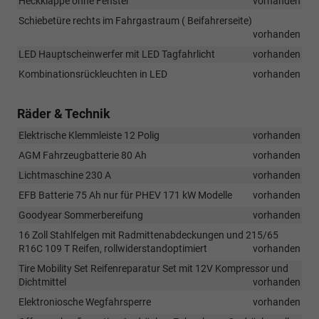
Heckklappe ohne Fenster
vorhanden
Schiebetüre rechts im Fahrgastraum ( Beifahrerseite)
vorhanden
LED Hauptscheinwerfer mit LED Tagfahrlicht
vorhanden
Kombinationsrückleuchten in LED
vorhanden
Räder & Technik
Elektrische Klemmleiste 12 Polig
vorhanden
AGM Fahrzeugbatterie 80 Ah
vorhanden
Lichtmaschine 230 A
vorhanden
EFB Batterie 75 Ah nur für PHEV 171 kW Modelle
vorhanden
Goodyear Sommerbereifung
vorhanden
16 Zoll Stahlfelgen mit Radmittenabdeckungen und 215/65
R16C 109 T Reifen, rollwiderstandoptimiert
vorhanden
Tire Mobility Set Reifenreparatur Set mit 12V Kompressor und
Dichtmittel
vorhanden
Elektroniosche Wegfahrsperre
vorhanden