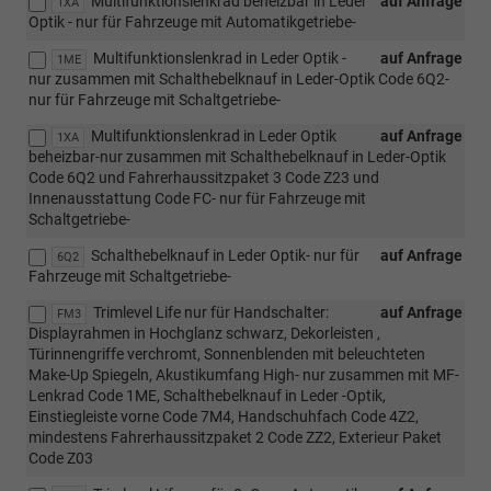
Multifunktionslenkrad beheizbar in Leder
auf Anfrage
1XA
Optik - nur für Fahrzeuge mit Automatikgetriebe-
Multifunktionslenkrad in Leder Optik -
auf Anfrage
1ME
nur zusammen mit Schalthebelknauf in Leder-Optik Code 6Q2-
nur für Fahrzeuge mit Schaltgetriebe-
Multifunktionslenkrad in Leder Optik
auf Anfrage
1XA
beheizbar-nur zusammen mit Schalthebelknauf in Leder-Optik
Code 6Q2 und Fahrerhaussitzpaket 3 Code Z23 und
Innenausstattung Code FC- nur für Fahrzeuge mit
Schaltgetriebe-
Schalthebelknauf in Leder Optik- nur für
auf Anfrage
6Q2
Fahrzeuge mit Schaltgetriebe-
Trimlevel Life nur für Handschalter:
auf Anfrage
FM3
Displayrahmen in Hochglanz schwarz, Dekorleisten ,
Türinnengriffe verchromt, Sonnenblenden mit beleuchteten
Make-Up Spiegeln, Akustikumfang High- nur zusammen mit MF-
Lenkrad Code 1ME, Schalthebelknauf in Leder -Optik,
Einstiegleiste vorne Code 7M4, Handschuhfach Code 4Z2,
mindestens Fahrerhaussitzpaket 2 Code ZZ2, Exterieur Paket
Code Z03