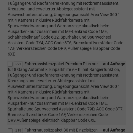
Fußgänger-und Radfahrererkennung mit Notbremsassistent,
Kreuzung- und erweiterter Abbiegeassistent mit
Ausweichunterstützung, Umgebungsansicht Area View 360 °
mit 4 Kameras inklusive Rückfahrkamera mit
Spurwechselwarnung und Warnanzeige akustisch beim
Ausparken- nur zusammen mit MF-Lenkrad Code 1ME,
Schalthebelknauf Code 6Q2, Spurhalte und Spurwechsel
Assistent Code 7Y4, ACC Code 8T6, Bremskraftverstärker Code
1AF, Verkehrszeichen Code QR9, Außenspiegel klappbar Code
6XE
Fahrerassistenzpaket Premium Plus nur
auf Anfrage
P71
für 8 Gang Automatik: Einparkhilfe v.+ h. mit Rangierfunktion,
Fußgänger-und Radfahrererkennung mit Notbremsassistent,
Kreuzungs und erweiterter Abbiegeassistent mit
Ausweichunterstützung, Umgebungsansicht Area View 360 °
mit 4 Kameras inklusive Rückfahrkamera mit
Spurwechselwarnung und Warnanzeige akustisch beim
Ausparken- nur zusammen mit MF-Lenkrad Code 1ME,
Spurhalte und Spurwechsel Assistent Code 79D, ACC Code 8T7,
Bremskraftverstärker Code 1AF, Verkehrszeichen Code
QR9,Außenspiegel elektrisch klappbar Code 6XE
Fahrerhaussitzpaket 30 mit Einzelsitzen
auf Anfrage
Z18