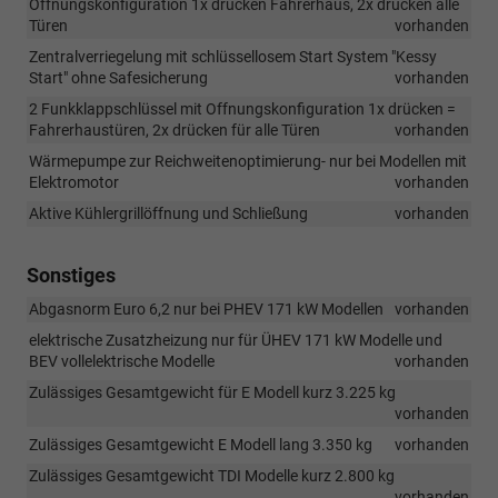
Offnungskonfiguration 1x drücken Fahrerhaus, 2x drücken alle
Türen
vorhanden
Zentralverriegelung mit schlüssellosem Start System "Kessy
Start" ohne Safesicherung
vorhanden
2 Funkklappschlüssel mit Offnungskonfiguration 1x drücken =
Fahrerhaustüren, 2x drücken für alle Türen
vorhanden
Wärmepumpe zur Reichweitenoptimierung- nur bei Modellen mit
Elektromotor
vorhanden
Aktive Kühlergrillöffnung und Schließung
vorhanden
Sonstiges
Abgasnorm Euro 6,2 nur bei PHEV 171 kW Modellen
vorhanden
elektrische Zusatzheizung nur für ÜHEV 171 kW Modelle und
BEV vollelektrische Modelle
vorhanden
Zulässiges Gesamtgewicht für E Modell kurz 3.225 kg
vorhanden
Zulässiges Gesamtgewicht E Modell lang 3.350 kg
vorhanden
Zulässiges Gesamtgewicht TDI Modelle kurz 2.800 kg
vorhanden