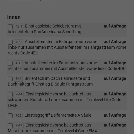
Innen
Einstiegsleiste Schiebetüre mit
auf Anfrage
4ZH
beleuchtetem PanAmericana Schriftzug
Ausstellfenster im Fahrgastraum vorne
auf Anfrage
4DU
links- nur zusammen mit Ausstellfenster im Fahrgastraum vorne
rechts Code 4EU-
Ausstellfenster im Fahrgastraum vorne
auf Anfrage
4EU
rechts - nur zusammen mit Ausstellfenster vorne links Code 4DU
Brillenfach im Dach Fahrerseite und
auf Anfrage
6X2
Dachhaltegriff Einstieg B-Sàule Fahrgastraum
Einstiegsleiste vorne beleuchtet aus
auf Anfrage
7M4
schwarzem Kunststoff nur zusammen mit Trimlevel Life Code
FM3-
Einstiiegsgriff Beifahrerseite A Sàule
auf Anfrage
7C3
Einstiegsleiste vorne beleuchtet aus
auf Anfrage
7M7
Metall - nur zusammen mit Trimlevel 4 Code FM4-