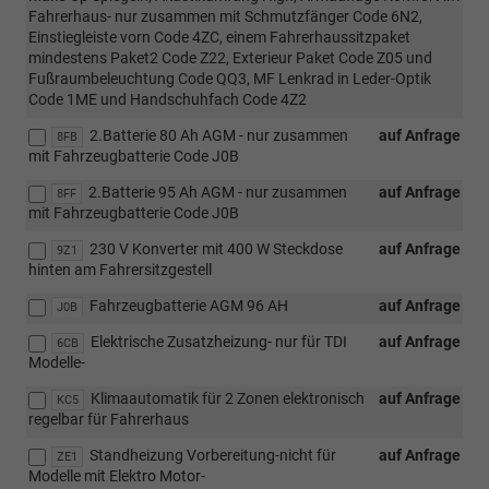
Fahrerhaus- nur zusammen mit Schmutzfänger Code 6N2,
Einstiegleiste vorn Code 4ZC, einem Fahrerhaussitzpaket
mindestens Paket2 Code Z22, Exterieur Paket Code Z05 und
Fußraumbeleuchtung Code QQ3, MF Lenkrad in Leder-Optik
Code 1ME und Handschuhfach Code 4Z2
2.Batterie 80 Ah AGM - nur zusammen
auf Anfrage
8FB
mit Fahrzeugbatterie Code J0B
2.Batterie 95 Ah AGM - nur zusammen
auf Anfrage
8FF
mit Fahrzeugbatterie Code J0B
230 V Konverter mit 400 W Steckdose
auf Anfrage
9Z1
hinten am Fahrersitzgestell
Fahrzeugbatterie AGM 96 AH
auf Anfrage
J0B
Elektrische Zusatzheizung- nur für TDI
auf Anfrage
6CB
Modelle-
Klimaautomatik für 2 Zonen elektronisch
auf Anfrage
KC5
regelbar für Fahrerhaus
Standheizung Vorbereitung-nicht für
auf Anfrage
ZE1
Modelle mit Elektro Motor-