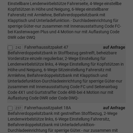
Einstellbare Lendenwirbelstütze Fahrerseite, 4-Wege einstellbe
Kopfstützen in Höhe und Neigung, 6-Wege einstellbarer
Fahrersitz mit Armlehne, Beifahrerdoppelsitzbank mit
Klapptisch und Unterladefunktion.- Durchladeeinrichtung für
sperrige Güter-nur zusammen mit Innenausstattung Code FC-
bei Kastenwagen Plus und 4 Motion nur mit Auflastung Code
0WR oder 0WQ
Fahrerhaussitzpaket 47
auf Anfrage
Z42
Beifahrerdoppelsitzbank in Stoffbezug gestreift, beheizbare
Vordersitze einzeln regulierbar, 2-Wege Einstellung für
Lendenwirbelstütze links, 4-Wege Einstellung für Kopfstützen in
Höhe und Neigung, 6-Wege Sitzeinstellung Fahrersitz mit
Armlehne, Beifahrerdoppelsitzbank mit Klapptisch und
Unterladefunktion-Durchladeeinrichtung für sperrige Güter-nur
zusammen mit Innenausstattung Code FC und Seitenairbag
Code 4X1 und Gurtstraffer Code 4RB-bei 4 Motion nur mit
Auflastung Code 0WR oder Code 0WQ-
Fahrerhaussitzpaket 18A
auf Anfrage
Z37
Beifahrerdoppelsitzbank mit gestreiften Stoffbezug, 2-Wege
Lendenwirbelstütze links, 6-Wege Einstellung Fahrersitz,
Beifahrerdoppelsitzbank mii Unterladefunkltion-
Durchladeeinrichtung für sperrige Güter.- nur zusammen mit