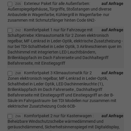
Exterieur Paket für alle Außenfarben:
auf Anfrage
Z05
Außenspiegelgehäuse,,Türgriffe, Stoßstangen und diverse
Anbauteile in Wagenfarbe, Kühlergrill in Wagenfarbe- nur
zusammen mit Schmutzfänger hinten Code 6N2-
Komfortpaket 1 nur für Fahrzeuge mit
auf Anfrage
Z62
Schaltgetriebe: Klimaautomatik für 2 Zonen elektronisch
regelbar, MF-Lenkrad in Leder-Optik, elektrische Zusatzheizung -
nur bei TDI-Schalthebel in Leder Optik, 3 Airlineschienen quer im
Dachhimmel mit integrierten LED Leuchtbändern,
Brillenklappfach im Dach Fahrerseite und Dachhaltegriff
Beifahrerseite, mit Einstiegsgriff
Komfortpaket 3 Klimaautomatik für 2
auf Anfrage
Z68
Zonen elektronisch regelbar, MF-Lenkrad in Leder-Optik,
Schalthebel in Leder Optik, LED Dachinnenleuchte (1),
Brillenklappfach im Dach Fahrerseite , Dachhaltegriff
Beifahrerseite mit Einstiegsgriff und Einstiegsgriff an der B-
Säule im Fahrgastraum- bei TDI Modellen nur zusammen mit
elektrischer Zusatzheizung Code 6CB-
Komfortpaket 2 nur für Kastenwagen :
auf Anfrage
Z66
Beheizbare Windschutzscheibe wärmedämmend und
geräuschdämmend, Sicherheitsinnenspiegel mit Digitaldisplay,