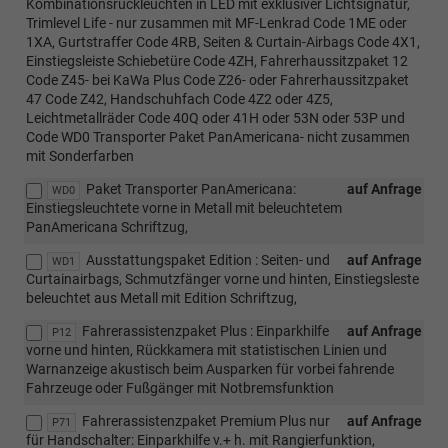
Kombinationsrückleuchten in LED mit exklusiver Lichtsignatur,
Trimlevel Life - nur zusammen mit MF-Lenkrad Code 1ME oder
1XA, Gurtstraffer Code 4RB, Seiten & Curtain-Airbags Code 4X1,
Einstiegsleiste Schiebetüre Code 4ZH, Fahrerhaussitzpaket 12
Code Z45- bei KaWa Plus Code Z26- oder Fahrerhaussitzpaket
47 Code Z42, Handschuhfach Code 4Z2 oder 4Z5,
Leichtmetallräder Code 40Q oder 41H oder 53N oder 53P und
Code WD0 Transporter Paket PanAmericana- nicht zusammen
mit Sonderfarben
Paket Transporter PanAmericana:
auf Anfrage
WD0
Einstiegsleuchtete vorne in Metall mit beleuchtetem
PanAmericana Schriftzug,
Ausstattungspaket Edition : Seiten- und
auf Anfrage
WD1
Curtainairbags, Schmutzfänger vorne und hinten, Einstiegsleste
beleuchtet aus Metall mit Edition Schriftzug,
Fahrerassistenzpaket Plus : Einparkhilfe
auf Anfrage
P12
vorne und hinten, Rückkamera mit statistischen Linien und
Warnanzeige akustisch beim Ausparken für vorbei fahrende
Fahrzeuge oder Fußgänger mit Notbremsfunktion
Fahrerassistenzpaket Premium Plus nur
auf Anfrage
P71
für Handschalter: Einparkhilfe v.+ h. mit Rangierfunktion,