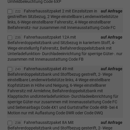
Umfeldbeleuchtung Code 6XP
Fahrerhaussitzpaket 2 mit Einzelsitzen in
auf Anfrage
Z22
gestreiften Sitzbezug, 2 Wege einstellbare Lendenwirbelstütze
links, 6-Wege einstellbarer Fahrersitz, 4-Wege einstellbarer
Beifahrersitz- nur zusammen mit Innenausstattung Code FC
Fahrerhaussitzpaket 12A mit
auf Anfrage
Z35
Beifahrerdoppelsitzbank und Sitzbezug in kariertem Stoff, 4-
Wege einstellunfg Fahrersitz, Beifahrerdioppelsitzbank mit
Unterladefunktion- Durchladeeinrichtung für sperrige Güter-. nur
zusammen mit Innenausstattung Code FB
Fahrerhaussitzpaket 49 mit
auf Anfrage
Z43
Beifahrerdoppelsitzbank und Stoffbezug gestreift, 2- Wege
einstellbare Lendenwirbelstütze links, 4-Wege einstellbare
Kopfstützen in Höhe und Neigung, 6-Wege einstellbarer
Fahrersitz mit Armlehne, Beifahrerdoppelsitzbank mit
Klapptischn undUnterladefunktion- Durchladeeibnrichtung für
sperrige Güter-nur zusammen mit Innenausstattung Code FC
und Seitenairbags Code 4X1 und Gurtstraffer Code 4RB- bei 4
Motion nur mit Auflastung Code 0WR oder Code 0WQ
Fahrerhaussitzpaket 8A Mit
auf Anfrage
Z38
Beifahrerdoppelsitzbank und Stoffbezug gesterift, 2- Wege