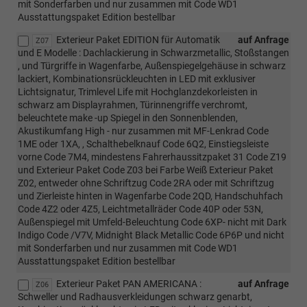
mit Sonderfarben und nur zusammen mit Code WD1
Ausstattungspaket Edition bestellbar
Exterieur Paket EDITION für Automatik
auf Anfrage
Z07
und E Modelle : Dachlackierung in Schwarzmetallic, Stoßstangen
, und Türgriffe in Wagenfarbe, Außenspiegelgehäuse in schwarz
lackiert, Kombinationsrückleuchten in LED mit exklusiver
Lichtsignatur, Trimlevel Life mit Hochglanzdekorleisten in
schwarz am Displayrahmen, Türinnengriffe verchromt,
beleuchtete make -up Spiegel in den Sonnenblenden,
Akustikumfang High - nur zusammen mit MF-Lenkrad Code
1ME oder 1XA, , Schalthebelknauf Code 6Q2, Einstiegsleiste
vorne Code 7M4, mindestens Fahrerhaussitzpaket 31 Code Z19
und Exterieur Paket Code Z03 bei Farbe Weiß Exterieur Paket
Z02, entweder ohne Schriftzug Code 2RA oder mit Schriftzug
und Zierleiste hinten in Wagenfarbe Code 2QD, Handschuhfach
Code 4Z2 oder 4Z5, Leichtmetallräder Code 40P oder 53N,
Außenspiegel mit Umfeld-Beleuchtung Code 6XP- nicht mit Dark
Indigo Code /V7V, Midnight Black Metallic Code 6P6P und nicht
mit Sonderfarben und nur zusammen mit Code WD1
Ausstattungspaket Edition bestellbar
Exterieur Paket PAN AMERICANA :
auf Anfrage
Z06
Schweller und Radhausverkleidungen schwarz genarbt,