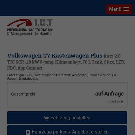
Menü
Volkswagen T7 Kastenwagen Plus
kurz 2.0
TDI SCR 110 kW 6 gang, Klimaanlage, 70 L Tank, Sitze, LED,
PDC, App Connect,
Fahrzeugnr.
:
731
, unverbindliche Lieferzeit:
4 Monate
, Landesversion: EU -
Europa,
Neufahrzeug
auf Anfrage
Gesamtpreis
ohne MwSt.
Fahrzeug bestellen
Fahrzeug parken / Angebot erstellen