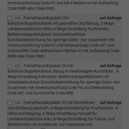
Innenausstattung Code FC und bei 4 Motion nr mit Auflastung
Code 0WR oder Code 0WQ-
Fahrerhaussitzpaket 10A
auf Anfrage
Z39
Beifahrerdoppelsitzbank mit gestreiften Stoffbezug, 2-Wege
Lendenwirbelstütze links, 6-Wege Einstellung Faahrersitz,
Beifahrerdoppelsitzbank Unterladefunkltion-
Durchladeeinrichtung für sperrige Güter.- nur zusammen mit
Innenausstattung Code FC und Seitenairbags Code 4X1 und
Gurtstraffer Code 4RBund bei 4 Motion nr mit Auflastung Code
0WR oder Code 0WQ-
Fahrerhaussitzpaket 3A mit
auf Anfrage
Z31
Beifahrerdoppelsitzbank, Bezug in zweifarbigem Kunstleder , 4-
Wege Einstellung Fahrersitz, Beifahrerdoppelsitzbank mit
Unterladefunktion-Durchladeeinrichtung für sperrige Güter--nur
zusammen mit Innenausstattung Code FA und Seitenairbag
Code 4X1 und Gurtstraffer Code 4RB
Fahrerhaussitzpaket 32 mit Einzelsitzen
auf Anfrage
Z20
und Sitzbezug gestreift, 4-Wege Einstellung für Kopfstützen. in
Höhe und Neigung, 2-Wege Einstellung manuell für
Lendenwirbelstütze links, &-Wege Einstellung für Fahrer- und
Beifahrersitz mit Armlehnen- nur zusammen mit