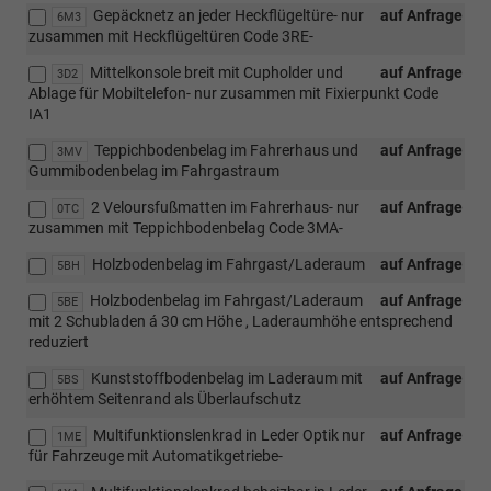
Gepäcknetz an jeder Heckflügeltüre- nur
auf Anfrage
6M3
zusammen mit Heckflügeltüren Code 3RE-
Mittelkonsole breit mit Cupholder und
auf Anfrage
3D2
Ablage für Mobiltelefon- nur zusammen mit Fixierpunkt Code
IA1
Teppichbodenbelag im Fahrerhaus und
auf Anfrage
3MV
Gummibodenbelag im Fahrgastraum
2 Veloursfußmatten im Fahrerhaus- nur
auf Anfrage
0TC
zusammen mit Teppichbodenbelag Code 3MA-
Holzbodenbelag im Fahrgast/Laderaum
auf Anfrage
5BH
Holzbodenbelag im Fahrgast/Laderaum
auf Anfrage
5BE
mit 2 Schubladen á 30 cm Höhe , Laderaumhöhe entsprechend
reduziert
Kunststoffbodenbelag im Laderaum mit
auf Anfrage
5BS
erhöhtem Seitenrand als Überlaufschutz
Multifunktionslenkrad in Leder Optik nur
auf Anfrage
1ME
für Fahrzeuge mit Automatikgetriebe-