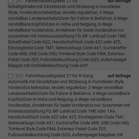
Fahrerhaussitzpaket 27 für
auf Anfrage
Z17
Schaltgetriebe mit Einzelsitzen und Sitzbezug in Kunstleder
Style, Vordersitze beheizbar, einzeln regulierbar, 2-Wege
verstellbar Lendenwirbelstützen für Fahrer & Beifahrer, 4 Wege
verstellbare Kopfstützen in Höhe und Neigung, 6-Wege
verstellbare Vordersitze, Armlehnen für beide Vordersitze nur
zusammen mit Innenaussstattung FD, MF-Lenkrad Code 1ME,
Schalthebel Code 6Q2, Handschuhfach Code 4Z2 oder 4Z5,
Einstiegleiste Code 7M7, Seitenairbags Code 4X1, Gurtstraffer
Code 4RB, USB Code U9D, Trimlevel Style Code FM4, Exterieur
Paket Code Z05, Fußranbeleuchtung Code QQ3, Außenspiegel
klappar mit Umfeldbeleuchtung Code 6XP
Fahrerhaussitzpaket 27 für 8-Gang
auf Anfrage
Z17
Automatik mit Einzelsitzen und Sitzbezug in Kunstleder Style,
Vordersitze beheizbar, einzeln regulierbar, 2-Wege verstellbar
Lendenwirbelstützen für Fahrer & Beifahrer, 4 Wege verstellbare
Kopfstützen in Höhe und Neigung, 6-Wege verstellbare
Vordersitze, Armlehnen für beide Vordersitze nur zusammen mit
Innenaussstattung FD, MF-Lenkrad Code 1ME oder 1XA,
Handschuhfach Code 4Z2 oder 4Z5, Einstiegleiste Code 7M7,
Seitenairbags Code 4X1, Gurtstraffer Code 4RB, USB Code U9D,
Trimlevel Style Code FM4, Exterieur Paket Code Z05,
Fußraumbeleuchtung Code QQ3, Außenspiegel klappbar mit