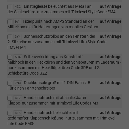
Einstiegleiste beleuchtet aus Metall an
auf Anfrage
4ZC
der Schiebetüre- nur zusammen mit Trimlevel Style Code FM4
Fixierpunkt nach AMPS Standard an der
auf Anfrage
IA1
Mittelkonsole für Halterungen von mobilen Geräten
Sonnenschutzrollos an den Fenstern der
auf Anfrage
3Y4
2. Sitzreihe nur zusammen mit Trimlevel Life+Style Code
FM3+FM4
Seitenverkleidung aus Kunststoff
auf Anfrage
5DA
halbhoch in den Hecktüren und den Schiebetüren im Laderaum -
nur zusammen mit Heckflügeltüren Code 3RE und 2.
Schiebetüre Code GZ2
Dachkonsole groß mit 1-DIN-Fach z.B.
auf Anfrage
7N3
Für einen Fahrtenschreiber
Handschuhfach mit abschließbarer
auf Anfrage
4Z2
Klappe- nur zusammen mit Trimlevel Life Code FM3
Handschuhfach beleuchtet mit
auf Anfrage
4Z5
gedämpfter Klappenschließung- nur zusammen mit Trimlevel
Life Code FM3-