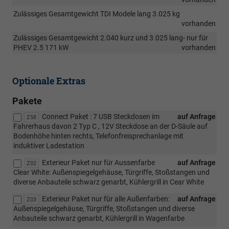
Zulässiges Gesamtgewicht TDI Modele lang 3.025 kg
vorhanden
Zulässiges Gesamtgewicht 2.040 kurz und 3.025 lang- nur für
PHEV 2.5 171 kW
vorhanden
Optionale Extras
Pakete
Connect Paket : 7 USB Steckdosen im
auf Anfrage
Z58
Fahrerhaus davon 2 Typ C , 12V Steckdose an der D-Säule auf
Bodenhöhe hinten rechts, Telefonfreisprechanlage mit
induktiver Ladestation
Exterieur Paket nur für Aussenfarbe
auf Anfrage
Z02
Clear White: Außenspiegelgehäuse, Türgriffe, Stoßstangen und
diverse Anbauteile schwarz genarbt, Kühlergrill in Cear White
Exterieur Paket nur für alle Außenfarben:
auf Anfrage
Z03
Außenspiegelgehäuse, Türgriffe, Stoßstangen und diverse
Anbauteile schwarz genarbt, Kühlergrill in Wagenfarbe