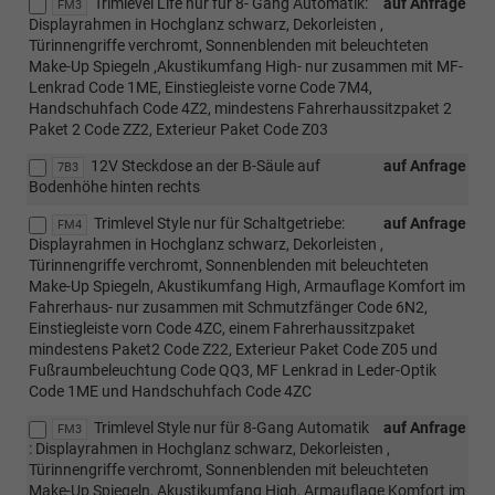
Trimlevel Life nur für 8- Gang Automatik:
auf Anfrage
FM3
Displayrahmen in Hochglanz schwarz, Dekorleisten ,
Türinnengriffe verchromt, Sonnenblenden mit beleuchteten
Make-Up Spiegeln ,Akustikumfang High- nur zusammen mit MF-
Lenkrad Code 1ME, Einstiegleiste vorne Code 7M4,
Handschuhfach Code 4Z2, mindestens Fahrerhaussitzpaket 2
Paket 2 Code ZZ2, Exterieur Paket Code Z03
12V Steckdose an der B-Säule auf
auf Anfrage
7B3
Bodenhöhe hinten rechts
Trimlevel Style nur für Schaltgetriebe:
auf Anfrage
FM4
Displayrahmen in Hochglanz schwarz, Dekorleisten ,
Türinnengriffe verchromt, Sonnenblenden mit beleuchteten
Make-Up Spiegeln, Akustikumfang High, Armauflage Komfort im
Fahrerhaus- nur zusammen mit Schmutzfänger Code 6N2,
Einstiegleiste vorn Code 4ZC, einem Fahrerhaussitzpaket
mindestens Paket2 Code Z22, Exterieur Paket Code Z05 und
Fußraumbeleuchtung Code QQ3, MF Lenkrad in Leder-Optik
Code 1ME und Handschuhfach Code 4ZC
Trimlevel Style nur für 8-Gang Automatik
auf Anfrage
FM3
: Displayrahmen in Hochglanz schwarz, Dekorleisten ,
Türinnengriffe verchromt, Sonnenblenden mit beleuchteten
Make-Up Spiegeln, Akustikumfang High, Armauflage Komfort im