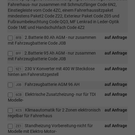
Fahrerhaus- nur zusammen mit Schmutzfänger Code 6N2,
Einstiegleiste vorn Code 4ZC, einem Fahrerhaussitzpaket
mindestens Paket2 Code Z22, Exterieur Paket Code Z05 und
Fußraumbeleuchtung Code QQ3, MF Lenkrad in Leder-Optik
Code 1ME und Handschuhfach Code 4Z2
2.Batterie 80 Ah AGM - nur zusammen
auf Anfrage
8FB
mit Fahrzeugbatterie Code J0B
2.Batterie 95 Ah AGM - nur zusammen
auf Anfrage
8FF
mit Fahrzeugbatterie Code J0B
230 V Konverter mit 400 W Steckdose
auf Anfrage
9Z1
hinten am Fahrersitzgestell
Fahrzeugbatterie AGM 96 AH
auf Anfrage
J0B
Elektrische Zusatzheizung- nur für TDI
auf Anfrage
6CB
Modelle-
Klimaautomatik für 2 Zonen elektronisch
auf Anfrage
KC5
regelbar für Fahrerhaus
Standheizung Vorbereitung-nicht für
auf Anfrage
ZE1
Modelle mit Elektro Motor-