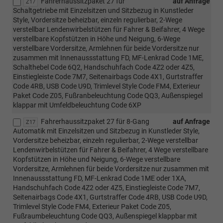
Fahrerhaussitzpaket 27 für
auf Anfrage
Z17
Schaltgetriebe mit Einzelsitzen und Sitzbezug in Kunstleder
Style, Vordersitze beheizbar, einzeln regulierbar, 2-Wege
verstellbar Lendenwirbelstützen für Fahrer & Beifahrer, 4 Wege
verstellbare Kopfstützen in Höhe und Neigung, 6-Wege
verstellbare Vordersitze, Armlehnen für beide Vordersitze nur
zusammen mit Innenaussstattung FD, MF-Lenkrad Code 1ME,
Schalthebel Code 6Q2, Handschuhfach Code 4Z2 oder 4Z5,
Einstiegleiste Code 7M7, Seitenairbags Code 4X1, Gurtstraffer
Code 4RB, USB Code U9D, Trimlevel Style Code FM4, Exterieur
Paket Code Z05, Fußranbeleuchtung Code QQ3, Außenspiegel
klappar mit Umfeldbeleuchtung Code 6XP
Fahrerhaussitzpaket 27 für 8-Gang
auf Anfrage
Z17
Automatik mit Einzelsitzen und Sitzbezug in Kunstleder Style,
Vordersitze beheizbar, einzeln regulierbar, 2-Wege verstellbar
Lendenwirbelstützen für Fahrer & Beifahrer, 4 Wege verstellbare
Kopfstützen in Höhe und Neigung, 6-Wege verstellbare
Vordersitze, Armlehnen für beide Vordersitze nur zusammen mit
Innenaussstattung FD, MF-Lenkrad Code 1ME oder 1XA,
Handschuhfach Code 4Z2 oder 4Z5, Einstiegleiste Code 7M7,
Seitenairbags Code 4X1, Gurtstraffer Code 4RB, USB Code U9D,
Trimlevel Style Code FM4, Exterieur Paket Code Z05,
Fußraumbeleuchtung Code QQ3, Außenspiegel klappbar mit