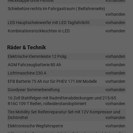
Heckklappe ohne Fenster
vorhanden
Schiebetüre rechts im Fahrgastraum ( Beifahrerseite)
vorhanden
LED Hauptscheinwerfer mit LED Tagfahrlicht
vorhanden
Kombinationsrückleuchten in LED
vorhanden
Räder & Technik
Elektrische Klemmleiste 12 Polig
vorhanden
AGM Fahrzeugbatterie 80 Ah
vorhanden
Lichtmaschine 230 A
vorhanden
EFB Batterie 75 Ah nur für PHEV 171 kW Modelle
vorhanden
Goodyear Sommerbereifung
vorhanden
16 Zoll Stahlfelgen mit Radmittenabdeckungen und 215/65
R16C 109 T Reifen, rollwiderstandoptimiert
vorhanden
Tire Mobility Set Reifenreparatur Set mit 12V Kompressor und
Dichtmittel
vorhanden
Elektroniosche Wegfahrsperre
vorhanden