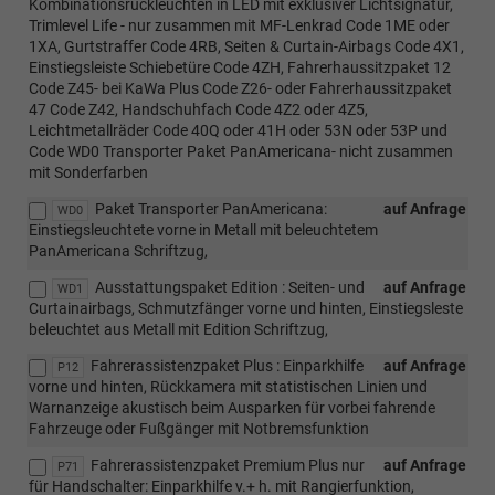
Kombinationsrückleuchten in LED mit exklusiver Lichtsignatur,
Trimlevel Life - nur zusammen mit MF-Lenkrad Code 1ME oder
1XA, Gurtstraffer Code 4RB, Seiten & Curtain-Airbags Code 4X1,
Einstiegsleiste Schiebetüre Code 4ZH, Fahrerhaussitzpaket 12
Code Z45- bei KaWa Plus Code Z26- oder Fahrerhaussitzpaket
47 Code Z42, Handschuhfach Code 4Z2 oder 4Z5,
Leichtmetallräder Code 40Q oder 41H oder 53N oder 53P und
Code WD0 Transporter Paket PanAmericana- nicht zusammen
mit Sonderfarben
Paket Transporter PanAmericana:
auf Anfrage
WD0
Einstiegsleuchtete vorne in Metall mit beleuchtetem
PanAmericana Schriftzug,
Ausstattungspaket Edition : Seiten- und
auf Anfrage
WD1
Curtainairbags, Schmutzfänger vorne und hinten, Einstiegsleste
beleuchtet aus Metall mit Edition Schriftzug,
Fahrerassistenzpaket Plus : Einparkhilfe
auf Anfrage
P12
vorne und hinten, Rückkamera mit statistischen Linien und
Warnanzeige akustisch beim Ausparken für vorbei fahrende
Fahrzeuge oder Fußgänger mit Notbremsfunktion
Fahrerassistenzpaket Premium Plus nur
auf Anfrage
P71
für Handschalter: Einparkhilfe v.+ h. mit Rangierfunktion,