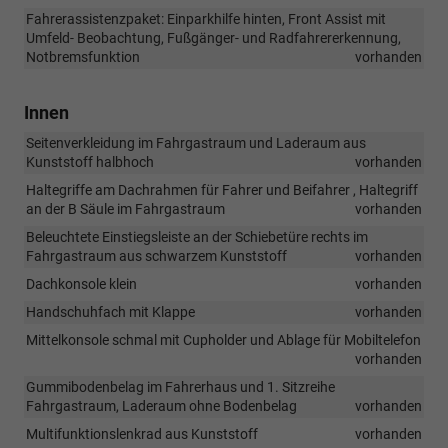
Fahrerassistenzpaket: Einparkhilfe hinten, Front Assist mit
Umfeld- Beobachtung, Fußgänger- und Radfahrererkennung,
Notbremsfunktion
vorhanden
Innen
Seitenverkleidung im Fahrgastraum und Laderaum aus
Kunststoff halbhoch
vorhanden
Haltegriffe am Dachrahmen für Fahrer und Beifahrer , Haltegriff
an der B Säule im Fahrgastraum
vorhanden
Beleuchtete Einstiegsleiste an der Schiebetüre rechts im
Fahrgastraum aus schwarzem Kunststoff
vorhanden
Dachkonsole klein
vorhanden
Handschuhfach mit Klappe
vorhanden
Mittelkonsole schmal mit Cupholder und Ablage für Mobiltelefon
vorhanden
Gummibodenbelag im Fahrerhaus und 1. Sitzreihe
Fahrgastraum, Laderaum ohne Bodenbelag
vorhanden
Multifunktionslenkrad aus Kunststoff
vorhanden