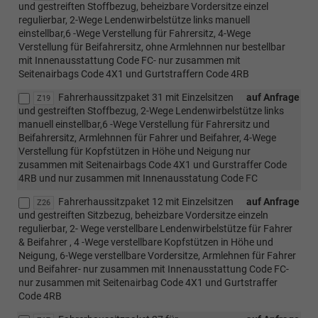
und gestreiften Stoffbezug, beheizbare Vordersitze einzel
regulierbar, 2-Wege Lendenwirbelstütze links manuell
einstellbar,6 -Wege Verstellung für Fahrersitz, 4-Wege
Verstellung für Beifahrersitz, ohne Armlehnnen nur bestellbar
mit Innenausstattung Code FC- nur zusammen mit
Seitenairbags Code 4X1 und Gurtstraffern Code 4RB
Fahrerhaussitzpaket 31 mit Einzelsitzen
auf Anfrage
Z19
und gestreiften Stoffbezug, 2-Wege Lendenwirbelstütze links
manuell einstellbar,6 -Wege Verstellung für Fahrersitz und
Beifahrersitz, Armlehnnen für Fahrer und Beifahrer, 4-Wege
Verstellung für Kopfstützen in Höhe und Neigung nur
zusammen mit Seitenairbags Code 4X1 und Gurstraffer Code
4RB und nur zusammen mit Innenausstatung Code FC
Fahrerhaussitzpaket 12 mit Einzelsitzen
auf Anfrage
Z26
und gestreiften Sitzbezug, beheizbare Vordersitze einzeln
regulierbar, 2- Wege verstellbare Lendenwirbelstütze für Fahrer
& Beifahrer , 4 -Wege verstellbare Kopfstützen in Höhe und
Neigung, 6-Wege verstellbare Vordersitze, Armlehnen für Fahrer
und Beifahrer- nur zusammen mit Innenausstattung Code FC-
nur zusammen mit Seitenairbag Code 4X1 und Gurtstraffer
Code 4RB