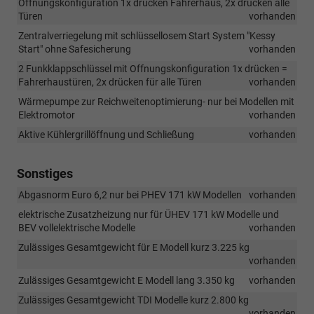
Offnungskonfiguration 1x drücken Fahrerhaus, 2x drücken alle
Türen
vorhanden
Zentralverriegelung mit schlüssellosem Start System "Kessy
Start" ohne Safesicherung
vorhanden
2 Funkklappschlüssel mit Offnungskonfiguration 1x drücken =
Fahrerhaustüren, 2x drücken für alle Türen
vorhanden
Wärmepumpe zur Reichweitenoptimierung- nur bei Modellen mit
Elektromotor
vorhanden
Aktive Kühlergrillöffnung und Schließung
vorhanden
Sonstiges
Abgasnorm Euro 6,2 nur bei PHEV 171 kW Modellen
vorhanden
elektrische Zusatzheizung nur für ÜHEV 171 kW Modelle und
BEV vollelektrische Modelle
vorhanden
Zulässiges Gesamtgewicht für E Modell kurz 3.225 kg
vorhanden
Zulässiges Gesamtgewicht E Modell lang 3.350 kg
vorhanden
Zulässiges Gesamtgewicht TDI Modelle kurz 2.800 kg
vorhanden