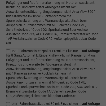
Fußgänger-und Radfahrererkennung mit Notbremsassistent,
Kreuzung- und erweiterter Abbiegeassistent mit
Ausweichunterstützung, Umgebungsansicht Area View 360 °
mit 4 Kameras inklusive Rückfahrkamera mit
Spurwechselwarnung und Warnanzeige akustisch beim
Ausparken- nur zusammen mit MF-Lenkrad Code 1ME,
Schalthebelknauf Code 6Q2, Spurhalte und Spurwechsel
Assistent Code 7Y4, ACC Code 8T6, Bremskraftverstärker Code
1AF, Verkehrszeichen Code QR9, Außenspiegel klappbar Code
6XE
Fahrerassistenzpaket Premium Plus nur
auf Anfrage
P71
für 8 Gang Automatik: Einparkhilfe v.+ h. mit Rangierfunktion,
Fußgänger-und Radfahrererkennung mit Notbremsassistent,
Kreuzungs und erweiterter Abbiegeassistent mit
Ausweichunterstützung, Umgebungsansicht Area View 360 °
mit 4 Kameras inklusive Rückfahrkamera mit
Spurwechselwarnung und Warnanzeige akustisch beim
Ausparken- nur zusammen mit MF-Lenkrad Code 1ME,
Spurhalte und Spurwechsel Assistent Code 79D, ACC Code 8T7,
Bremskraftverstärker Code 1AF, Verkehrszeichen Code
QR9,Außenspiegel elektrisch klappbar Code 6XE
Fahrerhaussitzpaket 30 mit Einzelsitzen
auf Anfrage
Z18