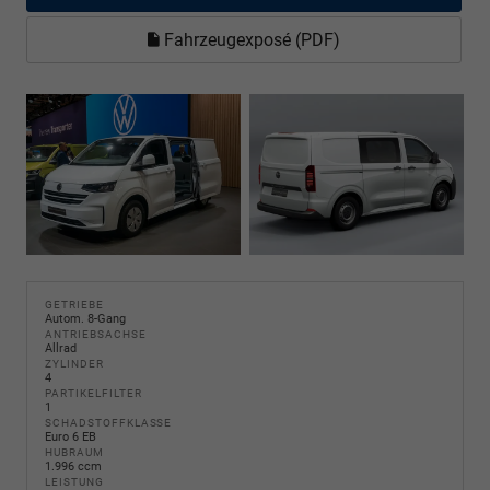
Fahrzeugexposé (PDF)
GETRIEBE
Autom. 8-Gang
ANTRIEBSACHSE
Allrad
ZYLINDER
4
PARTIKELFILTER
1
SCHADSTOFFKLASSE
Euro 6 EB
HUBRAUM
1.996 ccm
LEISTUNG