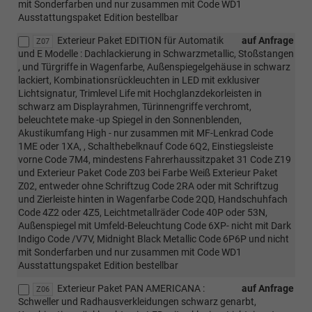
mit Sonderfarben und nur zusammen mit Code WD1
Ausstattungspaket Edition bestellbar
Exterieur Paket EDITION für Automatik
auf Anfrage
Z07
und E Modelle : Dachlackierung in Schwarzmetallic, Stoßstangen
, und Türgriffe in Wagenfarbe, Außenspiegelgehäuse in schwarz
lackiert, Kombinationsrückleuchten in LED mit exklusiver
Lichtsignatur, Trimlevel Life mit Hochglanzdekorleisten in
schwarz am Displayrahmen, Türinnengriffe verchromt,
beleuchtete make -up Spiegel in den Sonnenblenden,
Akustikumfang High - nur zusammen mit MF-Lenkrad Code
1ME oder 1XA, , Schalthebelknauf Code 6Q2, Einstiegsleiste
vorne Code 7M4, mindestens Fahrerhaussitzpaket 31 Code Z19
und Exterieur Paket Code Z03 bei Farbe Weiß Exterieur Paket
Z02, entweder ohne Schriftzug Code 2RA oder mit Schriftzug
und Zierleiste hinten in Wagenfarbe Code 2QD, Handschuhfach
Code 4Z2 oder 4Z5, Leichtmetallräder Code 40P oder 53N,
Außenspiegel mit Umfeld-Beleuchtung Code 6XP- nicht mit Dark
Indigo Code /V7V, Midnight Black Metallic Code 6P6P und nicht
mit Sonderfarben und nur zusammen mit Code WD1
Ausstattungspaket Edition bestellbar
Exterieur Paket PAN AMERICANA :
auf Anfrage
Z06
Schweller und Radhausverkleidungen schwarz genarbt,