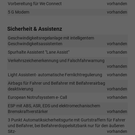
Vorbereitung für We Connect
vorhanden
5 G Modem
vorhanden
Sicherheit & Assistenz
Geschwindigkeitsregelanlage mit intelligentem
Geschwindigkeitsassistenten
vorhanden
Spurhalte Assistent "Lane Assist"
vorhanden
Verkehrszeichenerkennung und Falschfahrwarnung
vorhanden
Light Assistent- automatische Fernlichtregulierung
vorhanden
Airbags für Fahrer und Beifahrer mit Beifahrerairbag
deaktivierung
vorhanden
European Notrufsysstem e- Call
vorhanden
ESP mit ABS, ASR, EDS und elektromechanischem
Bremskraftverstärker
vorhanden
3 Punkt Automatiksicherheitsgurte mit Gurtstraffern für Fahrer
und Beifahrer, bei Beifahrerdoppelsitzbank nur für den äußeren
Sitz-
vorhanden