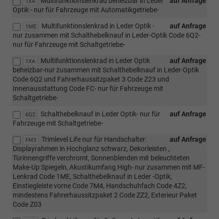
Multifunktionslenkrad beheizbar in Leder
auf Anfrage
1XA
Optik - nur für Fahrzeuge mit Automatikgetriebe-
Multifunktionslenkrad in Leder Optik -
auf Anfrage
1ME
nur zusammen mit Schalthebelknauf in Leder-Optik Code 6Q2-
nur für Fahrzeuge mit Schaltgetriebe-
Multifunktionslenkrad in Leder Optik
auf Anfrage
1XA
beheizbar-nur zusammen mit Schalthebelknauf in Leder-Optik
Code 6Q2 und Fahrerhaussitzpaket 3 Code Z23 und
Innenausstattung Code FC- nur für Fahrzeuge mit
Schaltgetriebe-
Schalthebelknauf in Leder Optik- nur für
auf Anfrage
6Q2
Fahrzeuge mit Schaltgetriebe-
Trimlevel Life nur für Handschalter:
auf Anfrage
FM3
Displayrahmen in Hochglanz schwarz, Dekorleisten ,
Türinnengriffe verchromt, Sonnenblenden mit beleuchteten
Make-Up Spiegeln, Akustikumfang High- nur zusammen mit MF-
Lenkrad Code 1ME, Schalthebelknauf in Leder -Optik,
Einstiegleiste vorne Code 7M4, Handschuhfach Code 4Z2,
mindestens Fahrerhaussitzpaket 2 Code ZZ2, Exterieur Paket
Code Z03