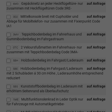
Gepäcknetz an jeder Heckflügeltüre- nur
auf Anfrage
6M3
zusammen mit Heckflügeltüren Code 3RE-
Mittelkonsole breit mit Cupholder und
auf Anfrage
3D2
Ablage für Mobiltelefon- nur zusammen mit Fixierpunkt Code
IA1
Teppichbodenbelag im Fahrerhaus und
auf Anfrage
3MV
Gummibodenbelag im Fahrgastraum
2 Veloursfußmatten im Fahrerhaus- nur
auf Anfrage
0TC
zusammen mit Teppichbodenbelag Code 3MA-
Holzbodenbelag im Fahrgast/Laderaum
auf Anfrage
5BH
Holzbodenbelag im Fahrgast/Laderaum
auf Anfrage
5BE
mit 2 Schubladen á 30 cm Höhe , Laderaumhöhe entsprechend
reduziert
Kunststoffbodenbelag im Laderaum mit
auf Anfrage
5BS
erhöhtem Seitenrand als Überlaufschutz
Multifunktionslenkrad in Leder Optik nur
auf Anfrage
1ME
für Fahrzeuge mit Automatikgetriebe-