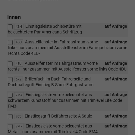
Innen
Einstiegsleiste Schiebetüre mit
auf Anfrage
4ZH
beleuchtetem PanAmericana Schriftzug
Ausstellfenster im Fahrgastraum vorne
auf Anfrage
4DU
links- nur zusammen mit Ausstellfenster im Fahrgastraum vorne
rechts Code 4EU-
Ausstellfenster im Fahrgastraum vorne
auf Anfrage
4EU
rechts - nur zusammen mit Ausstellfenster vorne links Code 4DU
Brillenfach im Dach Fahrerseite und
auf Anfrage
6X2
Dachhaltegriff Einstieg B-Sàule Fahrgastraum
Einstiegsleiste vorne beleuchtet aus
auf Anfrage
7M4
schwarzem Kunststoff nur zusammen mit Trimlevel Life Code
FM3-
Einstiiegsgriff Beifahrerseite A Sàule
auf Anfrage
7C3
Einstiegsleiste vorne beleuchtet aus
auf Anfrage
7M7
Metall - nur zusammen mit Trimlevel 4 Code FM4-