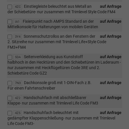
Einstiegleiste beleuchtet aus Metall an
auf Anfrage
4ZC
der Schiebetüre- nur zusammen mit Trimlevel Style Code FM4
Fixierpunkt nach AMPS Standard an der
auf Anfrage
IA1
Mittelkonsole für Halterungen von mobilen Geräten
Sonnenschutzrollos an den Fenstern der
auf Anfrage
3Y4
2. Sitzreihe nur zusammen mit Trimlevel Life+Style Code
FM3+FM4
Seitenverkleidung aus Kunststoff
auf Anfrage
5DA
halbhoch in den Hecktüren und den Schiebetüren im Laderaum -
nur zusammen mit Heckflügeltüren Code 3RE und 2.
Schiebetüre Code GZ2
Dachkonsole groß mit 1-DIN-Fach z.B.
auf Anfrage
7N3
Für einen Fahrtenschreiber
Handschuhfach mit abschließbarer
auf Anfrage
4Z2
Klappe- nur zusammen mit Trimlevel Life Code FM3
Handschuhfach beleuchtet mit
auf Anfrage
4Z5
gedämpfter Klappenschließung- nur zusammen mit Trimlevel
Life Code FM3-