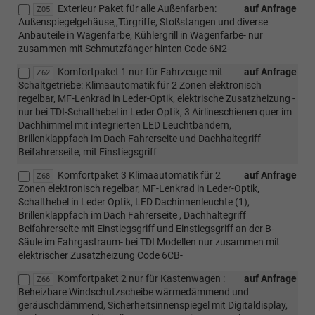
Exterieur Paket für alle Außenfarben:
auf Anfrage
Z05
Außenspiegelgehäuse,,Türgriffe, Stoßstangen und diverse
Anbauteile in Wagenfarbe, Kühlergrill in Wagenfarbe- nur
zusammen mit Schmutzfänger hinten Code 6N2-
Komfortpaket 1 nur für Fahrzeuge mit
auf Anfrage
Z62
Schaltgetriebe: Klimaautomatik für 2 Zonen elektronisch
regelbar, MF-Lenkrad in Leder-Optik, elektrische Zusatzheizung -
nur bei TDI-Schalthebel in Leder Optik, 3 Airlineschienen quer im
Dachhimmel mit integrierten LED Leuchtbändern,
Brillenklappfach im Dach Fahrerseite und Dachhaltegriff
Beifahrerseite, mit Einstiegsgriff
Komfortpaket 3 Klimaautomatik für 2
auf Anfrage
Z68
Zonen elektronisch regelbar, MF-Lenkrad in Leder-Optik,
Schalthebel in Leder Optik, LED Dachinnenleuchte (1),
Brillenklappfach im Dach Fahrerseite , Dachhaltegriff
Beifahrerseite mit Einstiegsgriff und Einstiegsgriff an der B-
Säule im Fahrgastraum- bei TDI Modellen nur zusammen mit
elektrischer Zusatzheizung Code 6CB-
Komfortpaket 2 nur für Kastenwagen :
auf Anfrage
Z66
Beheizbare Windschutzscheibe wärmedämmend und
geräuschdämmend, Sicherheitsinnenspiegel mit Digitaldisplay,