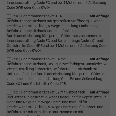
Innenausstattung Code FC und bei 4 Motion nr mit Auflastung
Code 0WR oder Code 0WQ-
Fahrerhaussitzpaket 10A
auf Anfrage
Z39
Beifahrerdoppelsitzbank mit gestreiften Stoffbezug, 2-Wege
Lendenwirbelstütze links, 6-Wege Einstellung Faahrersitz,
Beifahrerdoppelsitzbank Unterladefunkltion-
Durchladeeinrichtung für sperrige Güter.- nur zusammen mit
Innenausstattung Code FC und Seitenairbags Code 4X1 und
Gurtstraffer Code 4RBund bei 4 Motion nr mit Auflastung Code
0WR oder Code 0WQ-
Fahrerhaussitzpaket 3A mit
auf Anfrage
Z31
Beifahrerdoppelsitzbank, Bezug in zweifarbigem Kunstleder , 4-
Wege Einstellung Fahrersitz, Beifahrerdoppelsitzbank mit
Unterladefunktion-Durchladeeinrichtung für sperrige Güter--nur
zusammen mit Innenausstattung Code FA und Seitenairbag
Code 4X1 und Gurtstraffer Code 4RB
Fahrerhaussitzpaket 32 mit Einzelsitzen
auf Anfrage
Z20
und Sitzbezug gestreift, 4-Wege Einstellung für Kopfstützen. in
Höhe und Neigung, 2-Wege Einstellung manuell für
Lendenwirbelstütze links, &-Wege Einstellung für Fahrer- und
Beifahrersitz mit Armlehnen- nur zusammen mit