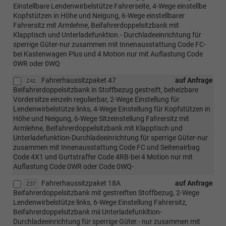
Einstellbare Lendenwirbelstütze Fahrerseite, 4-Wege einstellbe
Kopfstützen in Höhe und Neigung, 6-Wege einstellbarer
Fahrersitz mit Armlehne, Beifahrerdoppelsitzbank mit
Klapptisch und Unterladefunktion.- Durchladeeinrichtung für
sperrige Güter-nur zusammen mit Innenausstattung Code FC-
bei Kastenwagen Plus und 4 Motion nur mit Auflastung Code
0WR oder 0WQ
Fahrerhaussitzpaket 47
auf Anfrage
Z42
Beifahrerdoppelsitzbank in Stoffbezug gestreift, beheizbare
Vordersitze einzeln regulierbar, 2-Wege Einstellung für
Lendenwirbelstütze links, 4-Wege Einstellung für Kopfstützen in
Höhe und Neigung, 6-Wege Sitzeinstellung Fahrersitz mit
Armlehne, Beifahrerdoppelsitzbank mit Klapptisch und
Unterladefunktion-Durchladeeinrichtung für sperrige Güter-nur
zusammen mit Innenausstattung Code FC und Seitenairbag
Code 4X1 und Gurtstraffer Code 4RB-bei 4 Motion nur mit
Auflastung Code 0WR oder Code 0WQ-
Fahrerhaussitzpaket 18A
auf Anfrage
Z37
Beifahrerdoppelsitzbank mit gestreiften Stoffbezug, 2-Wege
Lendenwirbelstütze links, 6-Wege Einstellung Fahrersitz,
Beifahrerdoppelsitzbank mii Unterladefunkltion-
Durchladeeinrichtung für sperrige Güter.- nur zusammen mit