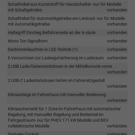
Schalthebel aus Kunststoff für Handschalter- nur für Modelle
mit Schaltgetriebe-
vorhanden
Schalthebel für Automatikgetriebe am Lenkrad- nur für Modelle
mit Automatikgetriebe-
vorhanden
Haltegriff Einstieg Beifahrerseite an der A-säule
vorhanden
Mono Ton Signalhorn
vorhanden
Dachinnenleuchten in LED Technik (1)
vorhanden
6 Verzurrösen zur Ladeegutsicherung im Laderaum
vorhanden
2 USB Lade/Datensteckdosen in der Mittelkonsole vorne
vorhanden
2 USB-C Ladesteckdosen hinten im Fahrersitzgestell
vorhanden
Klimaanlage im Fahrerhaus mit manueller Bedienung
vorhanden
Klimaautomatik für 1 Zone im Fahrerhaus mit automatischer
Regelung, mit manueller Regelung und Bedienteil im
Fahrgastraum- nur für PHEV 171 kW Modelle und BEV
vollelektrische Modelle
vorhanden
Digitales Cockpit
vorhanden