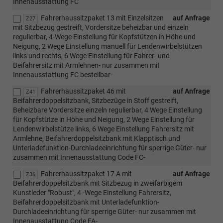
Innenausstattung FC
Fahrerhaussitzpaket 13 mit Einzelsitzen
auf Anfrage
Z27
mit Sitzbezug gestreift, Vordersitze beheizbar und einzeln
regulierbar, 4-Wege Einstellung für Kopfstützen in Höhe und
Neigung, 2 Wege Einstellung manuell für Lendenwirbelstützen
links und rechts, 6 Wege Einstellung für Fahrer- und
Beifahrersitz mit Armlehnen- nur zusammen mit
Innenausstattung FC bestellbar-
Fahrerhaussitzpaket 46 mit
auf Anfrage
Z41
Beifahrerdoppelsitzbank, Sitzbezüge in Stoff gestreift,
Beheizbare Vordersitze einzeln regulierbar, 4 Wege Einstellung
für Kopfstütze in Höhe und Neigung, 2 Wege Einstellung für
Lendenwirbelstütze links, 6 Wege Einstellung Fahrersitz mit
Armlehne, Beifahrerdoppelsitzbank mit Klapptisch und
Unterladefunktion-Durchladeeinrichtung für sperrige Güter- nur
zusammen mit Innenausstattung Code FC-
Fahrerhaussitzpaket 17 A mit
auf Anfrage
Z36
Beifahrerdoppelsitzbank mit Sitzbezug in zweifarbigem
Kunstleder "Robust", 4 -Wege Einstellung Fahrersitz,
Beifahrerdoppelsitzbank mit Unterladefunktion-
Durchladeeinrichtung für sperrige Güter- nur zusammen mit
Innenausstattung Code FA-