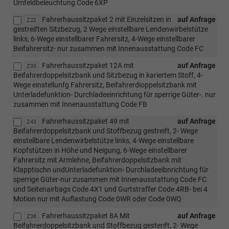
Umfeldbeleuchtung Code 6XP
Fahrerhaussitzpaket 2 mit Einzelsitzen in
auf Anfrage
Z22
gestreiften Sitzbezug, 2 Wege einstellbare Lendenwirbelstütze
links, 6-Wege einstellbarer Fahrersitz, 4-Wege einstellbarer
Beifahrersitz- nur zusammen mit Innenausstattung Code FC
Fahrerhaussitzpaket 12A mit
auf Anfrage
Z35
Beifahrerdoppelsitzbank und Sitzbezug in kariertem Stoff, 4-
Wege einstellunfg Fahrersitz, Beifahrerdioppelsitzbank mit
Unterladefunktion- Durchladeeinrichtung für sperrige Güter-. nur
zusammen mit Innenausstattung Code FB
Fahrerhaussitzpaket 49 mit
auf Anfrage
Z43
Beifahrerdoppelsitzbank und Stoffbezug gestreift, 2- Wege
einstellbare Lendenwirbelstütze links, 4-Wege einstellbare
Kopfstützen in Höhe und Neigung, 6-Wege einstellbarer
Fahrersitz mit Armlehne, Beifahrerdoppelsitzbank mit
Klapptischn undUnterladefunktion- Durchladeeibnrichtung für
sperrige Güter-nur zusammen mit Innenausstattung Code FC
und Seitenairbags Code 4X1 und Gurtstraffer Code 4RB- bei 4
Motion nur mit Auflastung Code 0WR oder Code 0WQ
Fahrerhaussitzpaket 8A Mit
auf Anfrage
Z38
Beifahrerdoppelsitzbank und Stoffbezug gesterift, 2- Wege