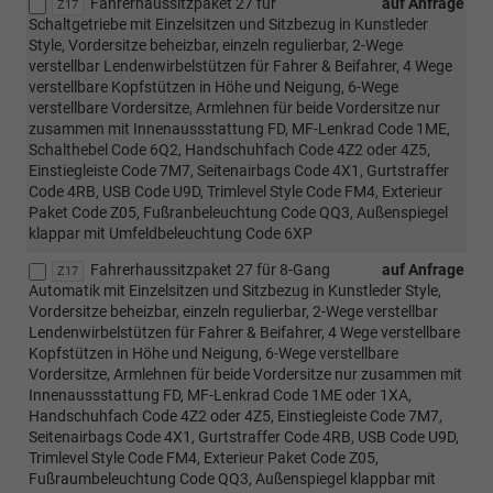
Fahrerhaussitzpaket 27 für
auf Anfrage
Z17
Schaltgetriebe mit Einzelsitzen und Sitzbezug in Kunstleder
Style, Vordersitze beheizbar, einzeln regulierbar, 2-Wege
verstellbar Lendenwirbelstützen für Fahrer & Beifahrer, 4 Wege
verstellbare Kopfstützen in Höhe und Neigung, 6-Wege
verstellbare Vordersitze, Armlehnen für beide Vordersitze nur
zusammen mit Innenaussstattung FD, MF-Lenkrad Code 1ME,
Schalthebel Code 6Q2, Handschuhfach Code 4Z2 oder 4Z5,
Einstiegleiste Code 7M7, Seitenairbags Code 4X1, Gurtstraffer
Code 4RB, USB Code U9D, Trimlevel Style Code FM4, Exterieur
Paket Code Z05, Fußranbeleuchtung Code QQ3, Außenspiegel
klappar mit Umfeldbeleuchtung Code 6XP
Fahrerhaussitzpaket 27 für 8-Gang
auf Anfrage
Z17
Automatik mit Einzelsitzen und Sitzbezug in Kunstleder Style,
Vordersitze beheizbar, einzeln regulierbar, 2-Wege verstellbar
Lendenwirbelstützen für Fahrer & Beifahrer, 4 Wege verstellbare
Kopfstützen in Höhe und Neigung, 6-Wege verstellbare
Vordersitze, Armlehnen für beide Vordersitze nur zusammen mit
Innenaussstattung FD, MF-Lenkrad Code 1ME oder 1XA,
Handschuhfach Code 4Z2 oder 4Z5, Einstiegleiste Code 7M7,
Seitenairbags Code 4X1, Gurtstraffer Code 4RB, USB Code U9D,
Trimlevel Style Code FM4, Exterieur Paket Code Z05,
Fußraumbeleuchtung Code QQ3, Außenspiegel klappbar mit