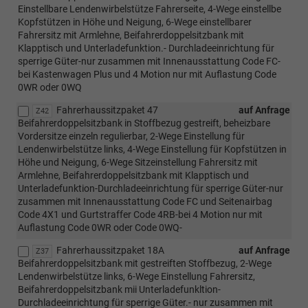
Einstellbare Lendenwirbelstütze Fahrerseite, 4-Wege einstellbe
Kopfstützen in Höhe und Neigung, 6-Wege einstellbarer
Fahrersitz mit Armlehne, Beifahrerdoppelsitzbank mit
Klapptisch und Unterladefunktion.- Durchladeeinrichtung für
sperrige Güter-nur zusammen mit Innenausstattung Code FC-
bei Kastenwagen Plus und 4 Motion nur mit Auflastung Code
0WR oder 0WQ
Fahrerhaussitzpaket 47
auf Anfrage
Z42
Beifahrerdoppelsitzbank in Stoffbezug gestreift, beheizbare
Vordersitze einzeln regulierbar, 2-Wege Einstellung für
Lendenwirbelstütze links, 4-Wege Einstellung für Kopfstützen in
Höhe und Neigung, 6-Wege Sitzeinstellung Fahrersitz mit
Armlehne, Beifahrerdoppelsitzbank mit Klapptisch und
Unterladefunktion-Durchladeeinrichtung für sperrige Güter-nur
zusammen mit Innenausstattung Code FC und Seitenairbag
Code 4X1 und Gurtstraffer Code 4RB-bei 4 Motion nur mit
Auflastung Code 0WR oder Code 0WQ-
Fahrerhaussitzpaket 18A
auf Anfrage
Z37
Beifahrerdoppelsitzbank mit gestreiften Stoffbezug, 2-Wege
Lendenwirbelstütze links, 6-Wege Einstellung Fahrersitz,
Beifahrerdoppelsitzbank mii Unterladefunkltion-
Durchladeeinrichtung für sperrige Güter.- nur zusammen mit