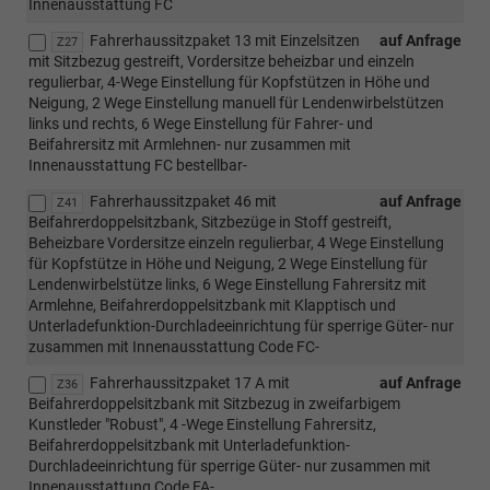
Innenausstattung FC
Fahrerhaussitzpaket 13 mit Einzelsitzen
auf Anfrage
Z27
mit Sitzbezug gestreift, Vordersitze beheizbar und einzeln
regulierbar, 4-Wege Einstellung für Kopfstützen in Höhe und
Neigung, 2 Wege Einstellung manuell für Lendenwirbelstützen
links und rechts, 6 Wege Einstellung für Fahrer- und
Beifahrersitz mit Armlehnen- nur zusammen mit
Innenausstattung FC bestellbar-
Fahrerhaussitzpaket 46 mit
auf Anfrage
Z41
Beifahrerdoppelsitzbank, Sitzbezüge in Stoff gestreift,
Beheizbare Vordersitze einzeln regulierbar, 4 Wege Einstellung
für Kopfstütze in Höhe und Neigung, 2 Wege Einstellung für
Lendenwirbelstütze links, 6 Wege Einstellung Fahrersitz mit
Armlehne, Beifahrerdoppelsitzbank mit Klapptisch und
Unterladefunktion-Durchladeeinrichtung für sperrige Güter- nur
zusammen mit Innenausstattung Code FC-
Fahrerhaussitzpaket 17 A mit
auf Anfrage
Z36
Beifahrerdoppelsitzbank mit Sitzbezug in zweifarbigem
Kunstleder "Robust", 4 -Wege Einstellung Fahrersitz,
Beifahrerdoppelsitzbank mit Unterladefunktion-
Durchladeeinrichtung für sperrige Güter- nur zusammen mit
Innenausstattung Code FA-