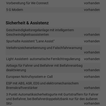
Vorbereitung für We Connect
vorhanden
5 G Modem
vorhanden
Sicherheit & Assistenz
Geschwindigkeitsregelanlage mit intelligentem
Geschwindigkeitsassistenten
vorhanden
Spurhalte Assistent "Lane Assist"
vorhanden
Verkehrszeichenerkennung und Falschfahrwarnung
vorhanden
Light Assistent- automatische Fernlichtregulierung
vorhanden
Airbags für Fahrer und Beifahrer mit Beifahrerairbag
deaktivierung
vorhanden
European Notrufsysstem e- Call
vorhanden
ESP mit ABS, ASR, EDS und elektromechanischem
Bremskraftverstärker
vorhanden
3 Punkt Automatiksicherheitsgurte mit Gurtstraffern für Fahrer
und Beifahrer, bei Beifahrerdoppelsitzbank nur für den äußeren
Sitz-
vorhanden