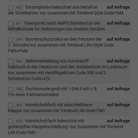
Einstiegleiste beleuchtet aus Metall an
auf Anfrage
4ZC
der Schiebetüre- nur zusammen mit Trimlevel Style Code FM4
Fixierpunkt nach AMPS Standard an der
auf Anfrage
IA1
Mittelkonsole für Halterungen von mobilen Geräten
Sonnenschutzrollos an den Fenstern der
auf Anfrage
3Y4
2. Sitzreihe nur zusammen mit Trimlevel Life+Style Code
FM3+FM4
Seitenverkleidung aus Kunststoff
auf Anfrage
5DA
halbhoch in den Hecktüren und den Schiebetüren im Laderaum -
nur zusammen mit Heckflügeltüren Code 3RE und 2.
Schiebetüre Code GZ2
Dachkonsole groß mit 1-DIN-Fach z.B.
auf Anfrage
7N3
Für einen Fahrtenschreiber
Handschuhfach mit abschließbarer
auf Anfrage
4Z2
Klappe- nur zusammen mit Trimlevel Life Code FM3
Handschuhfach beleuchtet mit
auf Anfrage
4Z5
gedämpfter Klappenschließung- nur zusammen mit Trimlevel
Life Code FM3-