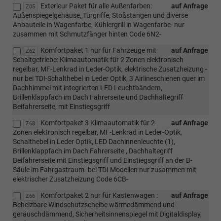
Exterieur Paket für alle Außenfarben:
auf Anfrage
Z05
Außenspiegelgehäuse,,Türgriffe, Stoßstangen und diverse
Anbauteile in Wagenfarbe, Kühlergrill in Wagenfarbe- nur
zusammen mit Schmutzfänger hinten Code 6N2-
Komfortpaket 1 nur für Fahrzeuge mit
auf Anfrage
Z62
Schaltgetriebe: Klimaautomatik für 2 Zonen elektronisch
regelbar, MF-Lenkrad in Leder-Optik, elektrische Zusatzheizung -
nur bei TDI-Schalthebel in Leder Optik, 3 Airlineschienen quer im
Dachhimmel mit integrierten LED Leuchtbändern,
Brillenklappfach im Dach Fahrerseite und Dachhaltegriff
Beifahrerseite, mit Einstiegsgriff
Komfortpaket 3 Klimaautomatik für 2
auf Anfrage
Z68
Zonen elektronisch regelbar, MF-Lenkrad in Leder-Optik,
Schalthebel in Leder Optik, LED Dachinnenleuchte (1),
Brillenklappfach im Dach Fahrerseite , Dachhaltegriff
Beifahrerseite mit Einstiegsgriff und Einstiegsgriff an der B-
Säule im Fahrgastraum- bei TDI Modellen nur zusammen mit
elektrischer Zusatzheizung Code 6CB-
Komfortpaket 2 nur für Kastenwagen :
auf Anfrage
Z66
Beheizbare Windschutzscheibe wärmedämmend und
geräuschdämmend, Sicherheitsinnenspiegel mit Digitaldisplay,