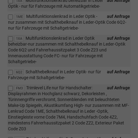
Multifunktionslenkrad beheizbar in Leder
auf Anfrage
1XA
Optik - nur für Fahrzeuge mit Automatikgetriebe-
Multifunktionslenkrad in Leder Optik -
auf Anfrage
1ME
nur zusammen mit Schalthebelknauf in Leder-Optik Code 6Q2-
nur für Fahrzeuge mit Schaltgetriebe-
Multifunktionslenkrad in Leder Optik
auf Anfrage
1XA
beheizbar-nur zusammen mit Schalthebelknauf in Leder-Optik
Code 6Q2 und Fahrerhaussitzpaket 3 Code Z23 und
Innenausstattung Code FC- nur für Fahrzeuge mit
Schaltgetriebe-
Schalthebelknauf in Leder Optik- nur für
auf Anfrage
6Q2
Fahrzeuge mit Schaltgetriebe-
Trimlevel Life nur für Handschalter:
auf Anfrage
FM3
Displayrahmen in Hochglanz schwarz, Dekorleisten ,
Türinnengriffe verchromt, Sonnenblenden mit beleuchteten
Make-Up Spiegeln, Akustikumfang High- nur zusammen mit MF-
Lenkrad Code 1ME, Schalthebelknauf in Leder -Optik,
Einstiegleiste vorne Code 7M4, Handschuhfach Code 4Z2,
mindestens Fahrerhaussitzpaket 2 Code ZZ2, Exterieur Paket
Code Z03