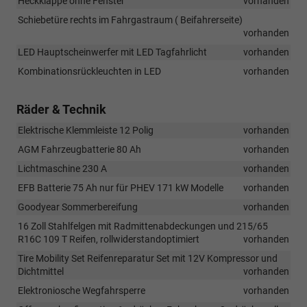
Heckklappe ohne Fenster
vorhanden
Schiebetüre rechts im Fahrgastraum ( Beifahrerseite)
vorhanden
LED Hauptscheinwerfer mit LED Tagfahrlicht
vorhanden
Kombinationsrückleuchten in LED
vorhanden
Räder & Technik
Elektrische Klemmleiste 12 Polig
vorhanden
AGM Fahrzeugbatterie 80 Ah
vorhanden
Lichtmaschine 230 A
vorhanden
EFB Batterie 75 Ah nur für PHEV 171 kW Modelle
vorhanden
Goodyear Sommerbereifung
vorhanden
16 Zoll Stahlfelgen mit Radmittenabdeckungen und 215/65
R16C 109 T Reifen, rollwiderstandoptimiert
vorhanden
Tire Mobility Set Reifenreparatur Set mit 12V Kompressor und
Dichtmittel
vorhanden
Elektroniosche Wegfahrsperre
vorhanden