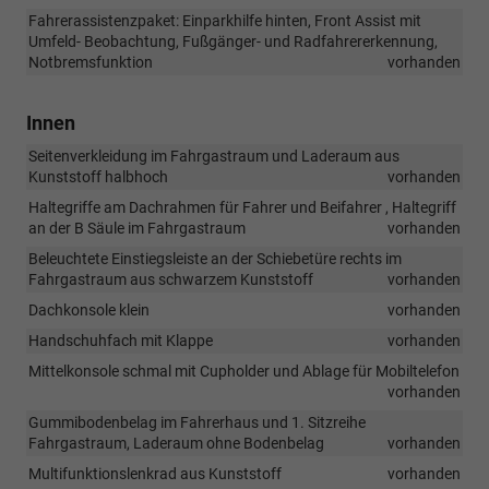
Fahrerassistenzpaket: Einparkhilfe hinten, Front Assist mit
Umfeld- Beobachtung, Fußgänger- und Radfahrererkennung,
Notbremsfunktion
vorhanden
Innen
Seitenverkleidung im Fahrgastraum und Laderaum aus
Kunststoff halbhoch
vorhanden
Haltegriffe am Dachrahmen für Fahrer und Beifahrer , Haltegriff
an der B Säule im Fahrgastraum
vorhanden
Beleuchtete Einstiegsleiste an der Schiebetüre rechts im
Fahrgastraum aus schwarzem Kunststoff
vorhanden
Dachkonsole klein
vorhanden
Handschuhfach mit Klappe
vorhanden
Mittelkonsole schmal mit Cupholder und Ablage für Mobiltelefon
vorhanden
Gummibodenbelag im Fahrerhaus und 1. Sitzreihe
Fahrgastraum, Laderaum ohne Bodenbelag
vorhanden
Multifunktionslenkrad aus Kunststoff
vorhanden