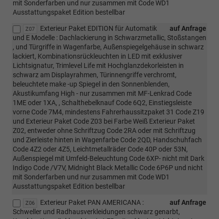
mit Sonderfarben und nur zusammen mit Code WD1
Ausstattungspaket Edition bestellbar
Exterieur Paket EDITION für Automatik
auf Anfrage
Z07
und E Modelle : Dachlackierung in Schwarzmetallic, Stoßstangen
, und Türgriffe in Wagenfarbe, Außenspiegelgehäuse in schwarz
lackiert, Kombinationsrückleuchten in LED mit exklusiver
Lichtsignatur, Trimlevel Life mit Hochglanzdekorleisten in
schwarz am Displayrahmen, Türinnengriffe verchromt,
beleuchtete make -up Spiegel in den Sonnenblenden,
Akustikumfang High - nur zusammen mit MF-Lenkrad Code
1ME oder 1XA, , Schalthebelknauf Code 6Q2, Einstiegsleiste
vorne Code 7M4, mindestens Fahrerhaussitzpaket 31 Code Z19
und Exterieur Paket Code Z03 bei Farbe Weiß Exterieur Paket
Z02, entweder ohne Schriftzug Code 2RA oder mit Schriftzug
und Zierleiste hinten in Wagenfarbe Code 2QD, Handschuhfach
Code 4Z2 oder 4Z5, Leichtmetallräder Code 40P oder 53N,
Außenspiegel mit Umfeld-Beleuchtung Code 6XP- nicht mit Dark
Indigo Code /V7V, Midnight Black Metallic Code 6P6P und nicht
mit Sonderfarben und nur zusammen mit Code WD1
Ausstattungspaket Edition bestellbar
Exterieur Paket PAN AMERICANA :
auf Anfrage
Z06
Schweller und Radhausverkleidungen schwarz genarbt,