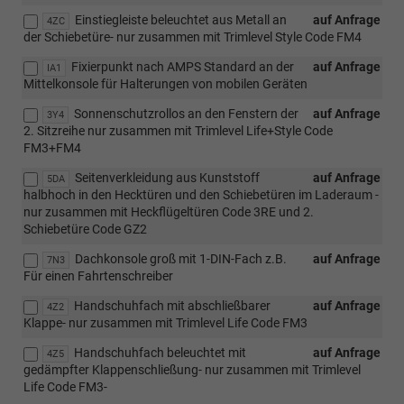
Einstiegleiste beleuchtet aus Metall an
auf Anfrage
4ZC
der Schiebetüre- nur zusammen mit Trimlevel Style Code FM4
Fixierpunkt nach AMPS Standard an der
auf Anfrage
IA1
Mittelkonsole für Halterungen von mobilen Geräten
Sonnenschutzrollos an den Fenstern der
auf Anfrage
3Y4
2. Sitzreihe nur zusammen mit Trimlevel Life+Style Code
FM3+FM4
Seitenverkleidung aus Kunststoff
auf Anfrage
5DA
halbhoch in den Hecktüren und den Schiebetüren im Laderaum -
nur zusammen mit Heckflügeltüren Code 3RE und 2.
Schiebetüre Code GZ2
Dachkonsole groß mit 1-DIN-Fach z.B.
auf Anfrage
7N3
Für einen Fahrtenschreiber
Handschuhfach mit abschließbarer
auf Anfrage
4Z2
Klappe- nur zusammen mit Trimlevel Life Code FM3
Handschuhfach beleuchtet mit
auf Anfrage
4Z5
gedämpfter Klappenschließung- nur zusammen mit Trimlevel
Life Code FM3-