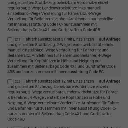
und gestreiften Stoffbezug, beheizbare Vordersitze einzel
regulierbar, 2-Wege Lendenwirbelstütze links manuell
einstellbar,6 -Wege Verstellung für Fahrersitz, 4-Wege
Verstellung für Beifahrersitz, ohne Armlehnnen nur bestellbar
mit Innenausstattung Code FC- nur zusammen mit
Seitenairbags Code 4X1 und Gurtstraffern Code 4RB
Fahrerhaussitzpaket 31 mit Einzelsitzen
auf Anfrage
Z19
und gestreiften Stoffbezug, 2-Wege Lendenwirbelstütze links
manuell einstellbar,6 -Wege Verstellung für Fahrersitz und
Beifahrersitz, Armlehnnen für Fahrer und Beifahrer, 4-Wege
Verstellung für Kopfstützen in Höhe und Neigung nur
zusammen mit Seitenairbags Code 4X1 und Gurstraffer Code
4RB und nur zusammen mit Innenausstatung Code FC
Fahrerhaussitzpaket 12 mit Einzelsitzen
auf Anfrage
Z26
und gestreiften Sitzbezug, beheizbare Vordersitze einzeln
regulierbar, 2- Wege verstellbare Lendenwirbelstütze für Fahrer
& Beifahrer , 4 -Wege verstellbare Kopfstützen in Höhe und
Neigung, 6-Wege verstellbare Vordersitze, Armlehnen für Fahrer
und Beifahrer- nur zusammen mit Innenausstattung Code FC-
nur zusammen mit Seitenairbag Code 4X1 und Gurtstraffer
Code 4RB