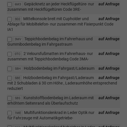
Gepäcknetz an jeder Heckflügeltüre- nur
auf Anfrage
6M3
zusammen mit Heckflügeltüren Code 3RE-
Mittelkonsole breit mit Cupholder und
auf Anfrage
3D2
Ablage für Mobiltelefon- nur zusammen mit Fixierpunkt Code
IA1
Teppichbodenbelag im Fahrerhaus und
auf Anfrage
3MV
Gummibodenbelag im Fahrgastraum
2 Veloursfußmatten im Fahrerhaus- nur
auf Anfrage
0TC
zusammen mit Teppichbodenbelag Code 3MA-
Holzbodenbelag im Fahrgast/Laderaum
auf Anfrage
5BH
Holzbodenbelag im Fahrgast/Laderaum
auf Anfrage
5BE
mit 2 Schubladen á 30 cm Höhe , Laderaumhöhe entsprechend
reduziert
Kunststoffbodenbelag im Laderaum mit
auf Anfrage
5BS
erhöhtem Seitenrand als Überlaufschutz
Multifunktionslenkrad in Leder Optik nur
auf Anfrage
1ME
für Fahrzeuge mit Automatikgetriebe-