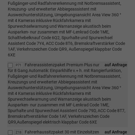
Fußgänger-und Radfahrererkennung mit Notbremsassistent,
Kreuzung- und erweiterter Abbiegeassistent mit
Ausweichunterstützung, Umgebungsansicht Area View 360 °
mit 4 Kameras inklusive Rückfahrkamera mit
Spurwechselwarnung und Warnanzeige akustisch beim
Ausparken- nur zusammen mit MF-Lenkrad Code 1ME,
Schalthebelknauf Code 6Q2, Spurhalte und Spurwechsel
Assistent Code 7Y4, ACC Code 8T6, Bremskraftverstärker Code
1AF, Verkehrszeichen Code QR9, Außenspiegel klappbar Code
6XE
Fahrerassistenzpaket Premium Plus nur
auf Anfrage
P71
für 8 Gang Automatik: Einparkhilfe v.+ h. mit Rangierfunktion,
Fußgänger-und Radfahrererkennung mit Notbremsassistent,
Kreuzungs und erweiterter Abbiegeassistent mit
Ausweichunterstützung, Umgebungsansicht Area View 360 °
mit 4 Kameras inklusive Rückfahrkamera mit
Spurwechselwarnung und Warnanzeige akustisch beim
Ausparken- nur zusammen mit MF-Lenkrad Code 1ME,
Spurhalte und Spurwechsel Assistent Code 79D, ACC Code 8T7,
Bremskraftverstärker Code 1AF, Verkehrszeichen Code
QR9,Außenspiegel elektrisch klappbar Code 6XE
Fahrerhaussitzpaket 30 mit Einzelsitzen
auf Anfrage
Z18