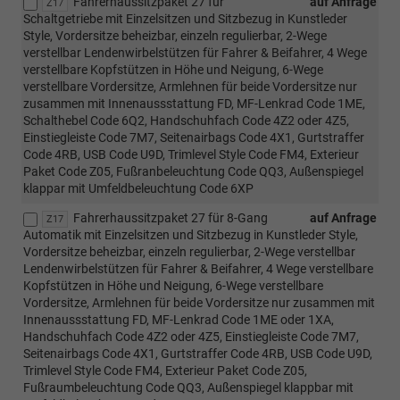
Fahrerhaussitzpaket 27 für
auf Anfrage
Z17
Schaltgetriebe mit Einzelsitzen und Sitzbezug in Kunstleder
Style, Vordersitze beheizbar, einzeln regulierbar, 2-Wege
verstellbar Lendenwirbelstützen für Fahrer & Beifahrer, 4 Wege
verstellbare Kopfstützen in Höhe und Neigung, 6-Wege
verstellbare Vordersitze, Armlehnen für beide Vordersitze nur
zusammen mit Innenaussstattung FD, MF-Lenkrad Code 1ME,
Schalthebel Code 6Q2, Handschuhfach Code 4Z2 oder 4Z5,
Einstiegleiste Code 7M7, Seitenairbags Code 4X1, Gurtstraffer
Code 4RB, USB Code U9D, Trimlevel Style Code FM4, Exterieur
Paket Code Z05, Fußranbeleuchtung Code QQ3, Außenspiegel
klappar mit Umfeldbeleuchtung Code 6XP
Fahrerhaussitzpaket 27 für 8-Gang
auf Anfrage
Z17
Automatik mit Einzelsitzen und Sitzbezug in Kunstleder Style,
Vordersitze beheizbar, einzeln regulierbar, 2-Wege verstellbar
Lendenwirbelstützen für Fahrer & Beifahrer, 4 Wege verstellbare
Kopfstützen in Höhe und Neigung, 6-Wege verstellbare
Vordersitze, Armlehnen für beide Vordersitze nur zusammen mit
Innenaussstattung FD, MF-Lenkrad Code 1ME oder 1XA,
Handschuhfach Code 4Z2 oder 4Z5, Einstiegleiste Code 7M7,
Seitenairbags Code 4X1, Gurtstraffer Code 4RB, USB Code U9D,
Trimlevel Style Code FM4, Exterieur Paket Code Z05,
Fußraumbeleuchtung Code QQ3, Außenspiegel klappbar mit