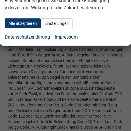
Einverständnis geben. Sie können Ihre Einwilligung
Z02, entweder ohne Schriftzug Code 2RA oder mit Schriftzug
und Zierleiste hinten in Wagenfarbe Code 2QD, Handschuhfach
jederzeit mit Wirkung für die Zukunft widerrufen.
Code 4Z2 oder 4Z5, Leichtmetallräder Code 40P oder 53N,
Außenspiegel mit Umfeld-Beleuchtung Code 6XP- nicht mit Dark
Indigo Code /V7V, Midnight Black Metallic Code 6P6P und nicht
Alle akzeptieren
Einstellungen
mit Sonderfarben und nur zusammen mit Code WD1
Ausstattungspaket Edition bestellbar
Datenschutzerklärung
Impressum
Exterieur Paket EDITION für Automatik
auf Anfrage
Z07
und E Modelle : Dachlackierung in Schwarzmetallic, Stoßstangen
, und Türgriffe in Wagenfarbe, Außenspiegelgehäuse in schwarz
lackiert, Kombinationsrückleuchten in LED mit exklusiver
Lichtsignatur, Trimlevel Life mit Hochglanzdekorleisten in
schwarz am Displayrahmen, Türinnengriffe verchromt,
beleuchtete make -up Spiegel in den Sonnenblenden,
Akustikumfang High - nur zusammen mit MF-Lenkrad Code
1ME oder 1XA, , Schalthebelknauf Code 6Q2, Einstiegsleiste
vorne Code 7M4, mindestens Fahrerhaussitzpaket 31 Code Z19
und Exterieur Paket Code Z03 bei Farbe Weiß Exterieur Paket
Z02, entweder ohne Schriftzug Code 2RA oder mit Schriftzug
und Zierleiste hinten in Wagenfarbe Code 2QD, Handschuhfach
Code 4Z2 oder 4Z5, Leichtmetallräder Code 40P oder 53N,
Außenspiegel mit Umfeld-Beleuchtung Code 6XP- nicht mit Dark
Indigo Code /V7V, Midnight Black Metallic Code 6P6P und nicht