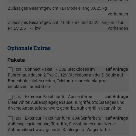
Zulässiges Gesamtgewicht TDI Modele lang 3.025 kg
vorhanden
Zulässiges Gesamtgewicht 2.040 kurz und 3.025 lang- nur für
PHEV 2.5 171 kW
vorhanden
Optionale Extras
Pakete
Connect Paket : 7 USB Steckdosen im
auf Anfrage
Z58
Fahrerhaus davon 2 Typ C , 12V Steckdose an der D-Säule auf
Bodenhöhe hinten rechts, Telefonfreisprechanlage mit
induktiver Ladestation
Exterieur Paket nur für Aussenfarbe
auf Anfrage
Z02
Clear White: Außenspiegelgehäuse, Türgriffe, Stoßstangen und
diverse Anbauteile schwarz genarbt, Kühlergrill in Cear White
Exterieur Paket nur für alle Außenfarben:
auf Anfrage
Z03
Außenspiegelgehäuse, Türgriffe, Stoßstangen und diverse
Anbauteile schwarz genarbt, Kühlergrill in Wagenfarbe