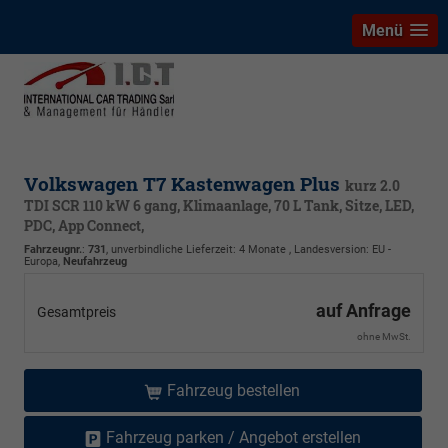
Menü
Volkswagen T7 Kastenwagen Plus
kurz 2.0
TDI SCR 110 kW 6 gang, Klimaanlage, 70 L Tank, Sitze, LED,
PDC, App Connect,
Fahrzeugnr.
:
731
, unverbindliche Lieferzeit:
4 Monate
, Landesversion: EU -
Europa,
Neufahrzeug
auf Anfrage
Gesamtpreis
ohne MwSt.
Fahrzeug bestellen
Fahrzeug parken / Angebot erstellen