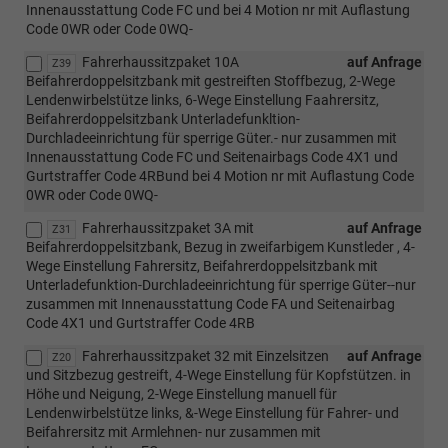
Innenausstattung Code FC und bei 4 Motion nr mit Auflastung
Code 0WR oder Code 0WQ-
Fahrerhaussitzpaket 10A
auf Anfrage
Z39
Beifahrerdoppelsitzbank mit gestreiften Stoffbezug, 2-Wege
Lendenwirbelstütze links, 6-Wege Einstellung Faahrersitz,
Beifahrerdoppelsitzbank Unterladefunkltion-
Durchladeeinrichtung für sperrige Güter.- nur zusammen mit
Innenausstattung Code FC und Seitenairbags Code 4X1 und
Gurtstraffer Code 4RBund bei 4 Motion nr mit Auflastung Code
0WR oder Code 0WQ-
Fahrerhaussitzpaket 3A mit
auf Anfrage
Z31
Beifahrerdoppelsitzbank, Bezug in zweifarbigem Kunstleder , 4-
Wege Einstellung Fahrersitz, Beifahrerdoppelsitzbank mit
Unterladefunktion-Durchladeeinrichtung für sperrige Güter--nur
zusammen mit Innenausstattung Code FA und Seitenairbag
Code 4X1 und Gurtstraffer Code 4RB
Fahrerhaussitzpaket 32 mit Einzelsitzen
auf Anfrage
Z20
und Sitzbezug gestreift, 4-Wege Einstellung für Kopfstützen. in
Höhe und Neigung, 2-Wege Einstellung manuell für
Lendenwirbelstütze links, &-Wege Einstellung für Fahrer- und
Beifahrersitz mit Armlehnen- nur zusammen mit