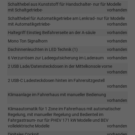
Schalthebel aus Kunststoff für Handschalter- nur für Modelle
mit Schaltgetriebe-
vorhanden
Schalthebel für Automatikgetriebe am Lenkrad- nur für Modelle
mit Automatikgetriebe-
vorhanden
Haltegriff Einstieg Beifahrerseite an der A-säule
vorhanden
Mono Ton Signalhorn
vorhanden
Dachinnenleuchten in LED Technik (1)
vorhanden
6 Verzurrösen zur Ladeegutsicherung im Laderaum
vorhanden
2 USB Lade/Datensteckdosen in der Mittelkonsole vorne
vorhanden
2 USB-C Ladesteckdosen hinten im Fahrersitzgestell
vorhanden
Klimaanlage im Fahrerhaus mit manueller Bedienung
vorhanden
Klimaautomatik für 1 Zone im Fahrerhaus mit automatischer
Regelung, mit manueller Regelung und Bedienteil im
Fahrgastraum- nur für PHEV 171 kW Modelle und BEV
vollelektrische Modelle
vorhanden
Digitales Cockpit
vorhanden