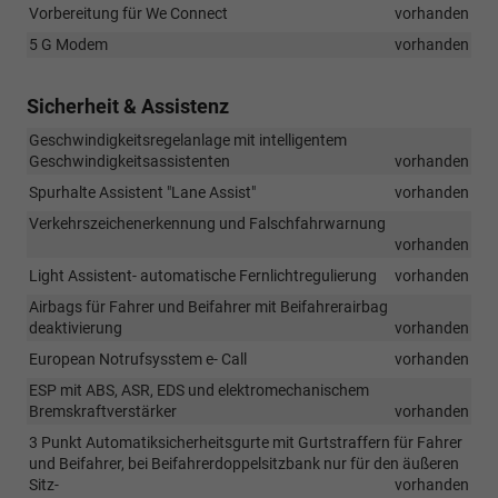
Vorbereitung für We Connect
vorhanden
5 G Modem
vorhanden
Sicherheit & Assistenz
Geschwindigkeitsregelanlage mit intelligentem
Geschwindigkeitsassistenten
vorhanden
Spurhalte Assistent "Lane Assist"
vorhanden
Verkehrszeichenerkennung und Falschfahrwarnung
vorhanden
Light Assistent- automatische Fernlichtregulierung
vorhanden
Airbags für Fahrer und Beifahrer mit Beifahrerairbag
deaktivierung
vorhanden
European Notrufsysstem e- Call
vorhanden
ESP mit ABS, ASR, EDS und elektromechanischem
Bremskraftverstärker
vorhanden
3 Punkt Automatiksicherheitsgurte mit Gurtstraffern für Fahrer
und Beifahrer, bei Beifahrerdoppelsitzbank nur für den äußeren
Sitz-
vorhanden