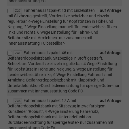
Innenausstattung FC
Fahrerhaussitzpaket 13 mit Einzelsitzen
auf Anfrage
Z27
mit Sitzbezug gestreift, Vordersitze beheizbar und einzeln
regulierbar, 4-Wege Einstellung für Kopfstützen in Höhe und
Neigung, 2 Wege Einstellung manuell für Lendenwirbelstützen
links und rechts, 6 Wege Einstellung für Fahrer- und
Beifahrersitz mit Armlehnen- nur zusammen mit
Innenausstattung FC bestellbar-
Fahrerhaussitzpaket 46 mit
auf Anfrage
Z41
Beifahrerdoppelsitzbank, Sitzbezüge in Stoff gestreift,
Beheizbare Vordersitze einzeln regulierbar, 4 Wege Einstellung
für Kopfstütze in Höhe und Neigung, 2 Wege Einstellung für
Lendenwirbelstütze links, 6 Wege Einstellung Fahrersitz mit
Armlehne, Beifahrerdoppelsitzbank mit Klapptisch und
Unterladefunktion-Durchladeeinrichtung für sperrige Güter- nur
zusammen mit Innenausstattung Code FC-
Fahrerhaussitzpaket 17 A mit
auf Anfrage
Z36
Beifahrerdoppelsitzbank mit Sitzbezug in zweifarbigem
Kunstleder "Robust", 4 -Wege Einstellung Fahrersitz,
Beifahrerdoppelsitzbank mit Unterladefunktion-
Durchladeeinrichtung für sperrige Güter- nur zusammen mit
Innenausstattung Code FA-