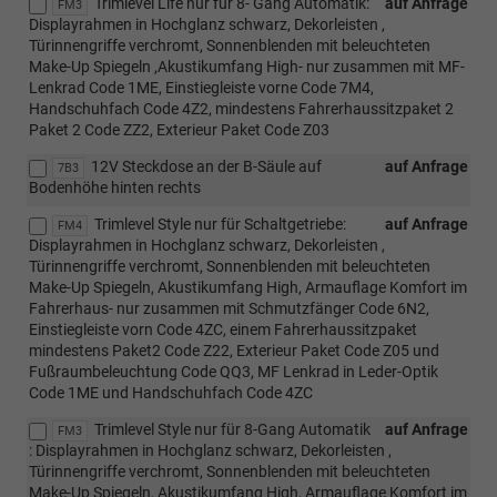
Trimlevel Life nur für 8- Gang Automatik:
auf Anfrage
FM3
Displayrahmen in Hochglanz schwarz, Dekorleisten ,
Türinnengriffe verchromt, Sonnenblenden mit beleuchteten
Make-Up Spiegeln ,Akustikumfang High- nur zusammen mit MF-
Lenkrad Code 1ME, Einstiegleiste vorne Code 7M4,
Handschuhfach Code 4Z2, mindestens Fahrerhaussitzpaket 2
Paket 2 Code ZZ2, Exterieur Paket Code Z03
12V Steckdose an der B-Säule auf
auf Anfrage
7B3
Bodenhöhe hinten rechts
Trimlevel Style nur für Schaltgetriebe:
auf Anfrage
FM4
Displayrahmen in Hochglanz schwarz, Dekorleisten ,
Türinnengriffe verchromt, Sonnenblenden mit beleuchteten
Make-Up Spiegeln, Akustikumfang High, Armauflage Komfort im
Fahrerhaus- nur zusammen mit Schmutzfänger Code 6N2,
Einstiegleiste vorn Code 4ZC, einem Fahrerhaussitzpaket
mindestens Paket2 Code Z22, Exterieur Paket Code Z05 und
Fußraumbeleuchtung Code QQ3, MF Lenkrad in Leder-Optik
Code 1ME und Handschuhfach Code 4ZC
Trimlevel Style nur für 8-Gang Automatik
auf Anfrage
FM3
: Displayrahmen in Hochglanz schwarz, Dekorleisten ,
Türinnengriffe verchromt, Sonnenblenden mit beleuchteten
Make-Up Spiegeln, Akustikumfang High, Armauflage Komfort im