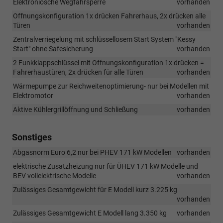
Elektroniosche Wegfahrsperre
vorhanden
Offnungskonfiguration 1x drücken Fahrerhaus, 2x drücken alle
Türen
vorhanden
Zentralverriegelung mit schlüssellosem Start System "Kessy
Start" ohne Safesicherung
vorhanden
2 Funkklappschlüssel mit Offnungskonfiguration 1x drücken =
Fahrerhaustüren, 2x drücken für alle Türen
vorhanden
Wärmepumpe zur Reichweitenoptimierung- nur bei Modellen mit
Elektromotor
vorhanden
Aktive Kühlergrillöffnung und Schließung
vorhanden
Sonstiges
Abgasnorm Euro 6,2 nur bei PHEV 171 kW Modellen
vorhanden
elektrische Zusatzheizung nur für ÜHEV 171 kW Modelle und
BEV vollelektrische Modelle
vorhanden
Zulässiges Gesamtgewicht für E Modell kurz 3.225 kg
vorhanden
Zulässiges Gesamtgewicht E Modell lang 3.350 kg
vorhanden