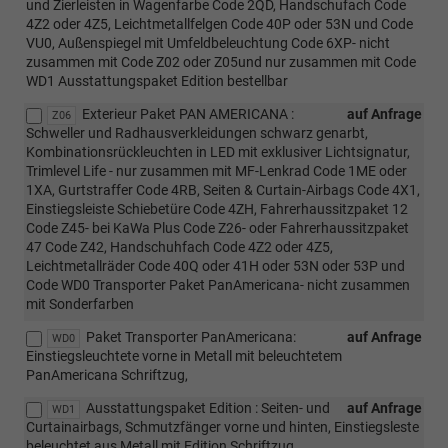
und Zierleisten in Wagenfarbe Code 2QD, Handschufach Code
4Z2 oder 4Z5, Leichtmetallfelgen Code 40P oder 53N und Code
VU0, Außenspiegel mit Umfeldbeleuchtung Code 6XP- nicht
zusammen mit Code Z02 oder Z05und nur zusammen mit Code
WD1 Ausstattungspaket Edition bestellbar
Exterieur Paket PAN AMERICANA :
auf Anfrage
Z06
Schweller und Radhausverkleidungen schwarz genarbt,
Kombinationsrückleuchten in LED mit exklusiver Lichtsignatur,
Trimlevel Life - nur zusammen mit MF-Lenkrad Code 1ME oder
1XA, Gurtstraffer Code 4RB, Seiten & Curtain-Airbags Code 4X1,
Einstiegsleiste Schiebetüre Code 4ZH, Fahrerhaussitzpaket 12
Code Z45- bei KaWa Plus Code Z26- oder Fahrerhaussitzpaket
47 Code Z42, Handschuhfach Code 4Z2 oder 4Z5,
Leichtmetallräder Code 40Q oder 41H oder 53N oder 53P und
Code WD0 Transporter Paket PanAmericana- nicht zusammen
mit Sonderfarben
Paket Transporter PanAmericana:
auf Anfrage
WD0
Einstiegsleuchtete vorne in Metall mit beleuchtetem
PanAmericana Schriftzug,
Ausstattungspaket Edition : Seiten- und
auf Anfrage
WD1
Curtainairbags, Schmutzfänger vorne und hinten, Einstiegsleste
beleuchtet aus Metall mit Edition Schriftzug,