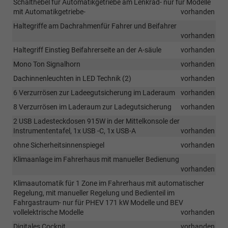
Schalthebel für Automatikgetriebe am Lenkrad- nur für Modelle
mit Automatikgetriebe-
vorhanden
Haltegriffe am Dachrahmenfür Fahrer und Beifahrer
vorhanden
Haltegriff Einstieg Beifahrerseite an der A-säule
vorhanden
Mono Ton Signalhorn
vorhanden
Dachinnenleuchten in LED Technik (2)
vorhanden
6 Verzurrösen zur Ladeegutsicherung im Laderaum
vorhanden
8 Verzurrösen im Laderaum zur Ladegutsicherung
vorhanden
2 USB Ladesteckdosen 915W in der Mittelkonsole der
Instrumententafel, 1x USB -C, 1x USB-A
vorhanden
ohne Sicherheitsinnenspiegel
vorhanden
Klimaanlage im Fahrerhaus mit manueller Bedienung
vorhanden
Klimaautomatik für 1 Zone im Fahrerhaus mit automatischer
Regelung, mit manueller Regelung und Bedienteil im
Fahrgastraum- nur für PHEV 171 kW Modelle und BEV
vollelektrische Modelle
vorhanden
Digitales Cockpit
vorhanden