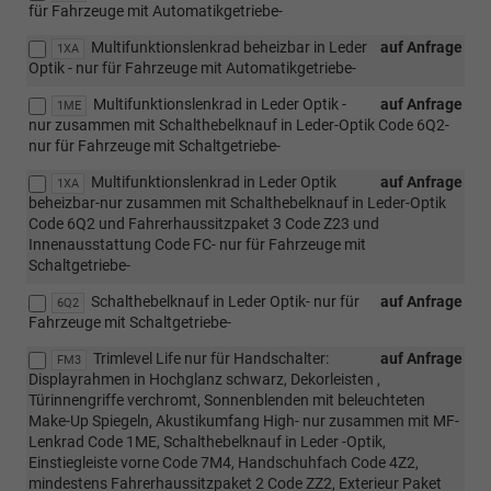
für Fahrzeuge mit Automatikgetriebe-
Multifunktionslenkrad beheizbar in Leder
auf Anfrage
1XA
Optik - nur für Fahrzeuge mit Automatikgetriebe-
Multifunktionslenkrad in Leder Optik -
auf Anfrage
1ME
nur zusammen mit Schalthebelknauf in Leder-Optik Code 6Q2-
nur für Fahrzeuge mit Schaltgetriebe-
Multifunktionslenkrad in Leder Optik
auf Anfrage
1XA
beheizbar-nur zusammen mit Schalthebelknauf in Leder-Optik
Code 6Q2 und Fahrerhaussitzpaket 3 Code Z23 und
Innenausstattung Code FC- nur für Fahrzeuge mit
Schaltgetriebe-
Schalthebelknauf in Leder Optik- nur für
auf Anfrage
6Q2
Fahrzeuge mit Schaltgetriebe-
Trimlevel Life nur für Handschalter:
auf Anfrage
FM3
Displayrahmen in Hochglanz schwarz, Dekorleisten ,
Türinnengriffe verchromt, Sonnenblenden mit beleuchteten
Make-Up Spiegeln, Akustikumfang High- nur zusammen mit MF-
Lenkrad Code 1ME, Schalthebelknauf in Leder -Optik,
Einstiegleiste vorne Code 7M4, Handschuhfach Code 4Z2,
mindestens Fahrerhaussitzpaket 2 Code ZZ2, Exterieur Paket