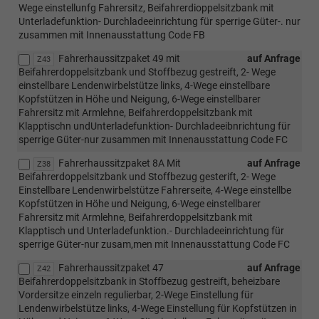
Wege einstellunfg Fahrersitz, Beifahrerdioppelsitzbank mit
Unterladefunktion- Durchladeeinrichtung für sperrige Güter-. nur
zusammen mit Innenausstattung Code FB
Fahrerhaussitzpaket 49 mit
auf Anfrage
Z43
Beifahrerdoppelsitzbank und Stoffbezug gestreift, 2- Wege
einstellbare Lendenwirbelstütze links, 4-Wege einstellbare
Kopfstützen in Höhe und Neigung, 6-Wege einstellbarer
Fahrersitz mit Armlehne, Beifahrerdoppelsitzbank mit
Klapptischn undUnterladefunktion- Durchladeeibnrichtung für
sperrige Güter-nur zusammen mit Innenausstattung Code FC
Fahrerhaussitzpaket 8A Mit
auf Anfrage
Z38
Beifahrerdoppelsitzbank und Stoffbezug gesterift, 2- Wege
Einstellbare Lendenwirbelstütze Fahrerseite, 4-Wege einstellbe
Kopfstützen in Höhe und Neigung, 6-Wege einstellbarer
Fahrersitz mit Armlehne, Beifahrerdoppelsitzbank mit
Klapptisch und Unterladefunktion.- Durchladeeinrichtung für
sperrige Güter-nur zusam,men mit Innenausstattung Code FC
Fahrerhaussitzpaket 47
auf Anfrage
Z42
Beifahrerdoppelsitzbank in Stoffbezug gestreift, beheizbare
Vordersitze einzeln regulierbar, 2-Wege Einstellung für
Lendenwirbelstütze links, 4-Wege Einstellung für Kopfstützen in