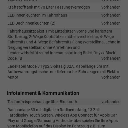
Kraftstofftank mit 70 Liter Fassungsvermögen
vorhanden
LED Innenleuchten im Fahrerhaus
vorhanden
LED Dachinnenleuchten (2)
vorhanden
Fahrerhaussitzpaket 1 mit Einzelsitzen vorne und kariertem
Stoffbezug, 2- Wege Kopfstützen höhenverstellebar, 4- Wege
Fahrersitz und 4- Wege Beifahrersitz ( längsverstellbna ,Lehne in
Neigung verstellbar, ohne Armlehnen und
Lendenwirbelstützeund Innenausstattung Balck Onyxx Black
Code FB
vorhanden
Ladekabel Mode 3 Typ2 3-phasig 32A. Kabellänge 5m mit
Aufbewahrungstasche- nur lieferbar bei Fahrzeugen mit Elektro
Motor
vorhanden
Infotainment & Kommunikation
Telefonfreisprechanlage über Bluetooth
vorhanden
Radioanlage 33 mit digitalem Radioempfang, 13 Zoll
Farbdisplay Touch Screen, Wireless App Connect für Apple Car
Play und Google/Samsung Androide- überspielen Sie Ihre Apps
vom Mobiltelefon auf das Display im Fahrzeug z.B. zum