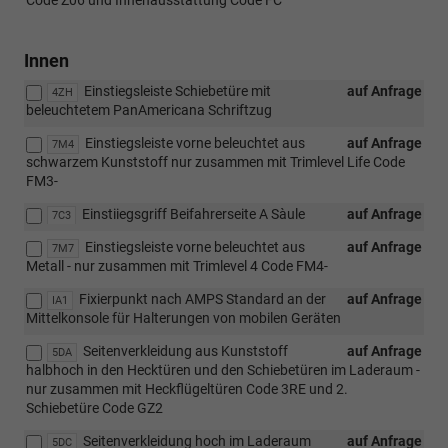
Innen
Einstiegsleiste Schiebetüre mit
auf Anfrage
4ZH
beleuchtetem PanAmericana Schriftzug
Einstiegsleiste vorne beleuchtet aus
auf Anfrage
7M4
schwarzem Kunststoff nur zusammen mit Trimlevel Life Code
FM3-
Einstiiegsgriff Beifahrerseite A Sàule
auf Anfrage
7C3
Einstiegsleiste vorne beleuchtet aus
auf Anfrage
7M7
Metall - nur zusammen mit Trimlevel 4 Code FM4-
Fixierpunkt nach AMPS Standard an der
auf Anfrage
IA1
Mittelkonsole für Halterungen von mobilen Geräten
Seitenverkleidung aus Kunststoff
auf Anfrage
5DA
halbhoch in den Hecktüren und den Schiebetüren im Laderaum -
nur zusammen mit Heckflügeltüren Code 3RE und 2.
Schiebetüre Code GZ2
Seitenverkleidung hoch im Laderaum
auf Anfrage
5DC