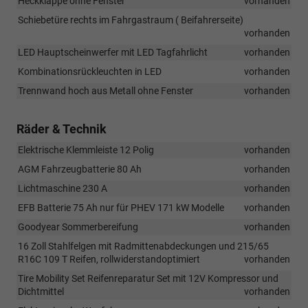
Heckklappe ohne Fenster
vorhanden
Schiebetüre rechts im Fahrgastraum ( Beifahrerseite)
vorhanden
LED Hauptscheinwerfer mit LED Tagfahrlicht
vorhanden
Kombinationsrückleuchten in LED
vorhanden
Trennwand hoch aus Metall ohne Fenster
vorhanden
Räder & Technik
Elektrische Klemmleiste 12 Polig
vorhanden
AGM Fahrzeugbatterie 80 Ah
vorhanden
Lichtmaschine 230 A
vorhanden
EFB Batterie 75 Ah nur für PHEV 171 kW Modelle
vorhanden
Goodyear Sommerbereifung
vorhanden
16 Zoll Stahlfelgen mit Radmittenabdeckungen und 215/65
R16C 109 T Reifen, rollwiderstandoptimiert
vorhanden
Tire Mobility Set Reifenreparatur Set mit 12V Kompressor und
Dichtmittel
vorhanden