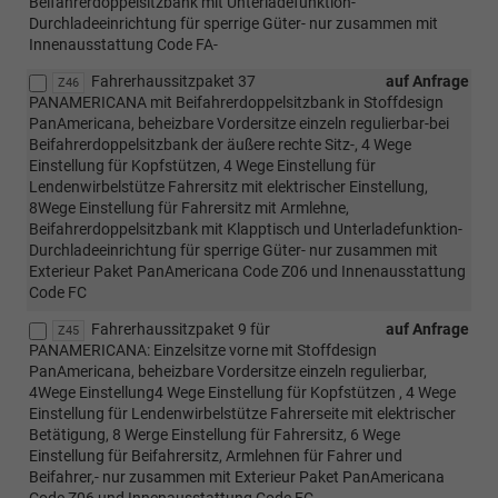
Beifahrerdoppelsitzbank mit Unterladefunktion-
Durchladeeinrichtung für sperrige Güter- nur zusammen mit
Innenausstattung Code FA-
Fahrerhaussitzpaket 37
auf Anfrage
Z46
PANAMERICANA mit Beifahrerdoppelsitzbank in Stoffdesign
PanAmericana, beheizbare Vordersitze einzeln regulierbar-bei
Beifahrerdoppelsitzbank der äußere rechte Sitz-, 4 Wege
Einstellung für Kopfstützen, 4 Wege Einstellung für
Lendenwirbelstütze Fahrersitz mit elektrischer Einstellung,
8Wege Einstellung für Fahrersitz mit Armlehne,
Beifahrerdoppelsitzbank mit Klapptisch und Unterladefunktion-
Durchladeeinrichtung für sperrige Güter- nur zusammen mit
Exterieur Paket PanAmericana Code Z06 und Innenausstattung
Code FC
Fahrerhaussitzpaket 9 für
auf Anfrage
Z45
PANAMERICANA: Einzelsitze vorne mit Stoffdesign
PanAmericana, beheizbare Vordersitze einzeln regulierbar,
4Wege Einstellung4 Wege Einstellung für Kopfstützen , 4 Wege
Einstellung für Lendenwirbelstütze Fahrerseite mit elektrischer
Betätigung, 8 Werge Einstellung für Fahrersitz, 6 Wege
Einstellung für Beifahrersitz, Armlehnen für Fahrer und
Beifahrer,- nur zusammen mit Exterieur Paket PanAmericana
Code Z06 und Innenausstattung Code FC