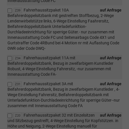
Innenausstattung Code FC
Fahrerhaussitzpaket 10A
auf Anfrage
Z39
Beifahrerdoppelsitzbank mit gestreiften Stoffbezug, 2-Wege
Lendenwirbelstütze links, 6-Wege Einstellung Faahrersitz,
Beifahrerdoppelsitzbank Unterladefunkltion-
Durchladeeinrichtung für sperrige Güter.- nur zusammen mit
Innenausstattung Code FC und Seitenairbags Code 4X1 und
Gurtstraffer Code 4RBund bei 4 Motion nr mit Auflastung Code
0WR oder Code 0WQ-
Fahrerhaussitzpaket 11A mit
auf Anfrage
Z34
Beifahrerdoppelsitzbank, Bezug in zweifarbigem Kunstleder
Robust, 4-Wege Einstellung Fahrersitz, -nur zusammen mit
Innenausstattung Code FA-
Fahrerhaussitzpaket 3A mit
auf Anfrage
Z31
Beifahrerdoppelsitzbank, Bezug in zweifarbigem Kunstleder , 4-
Wege Einstellung Fahrersitz, Beifahrerdoppelsitzbank mit
Unterladefunktion-Durchladeeinrichtung für sperrige Güter--nur
zusammen mit Innenausstattung Code FA
Fahrerhaussitzpaket 32 mit Einzelsitzen
auf Anfrage
Z20
und Sitzbezug gestreift, 4-Wege Einstellung für Kopfstützen. in
Höhe und Neigung, 2-Wege Einstellung manuell für