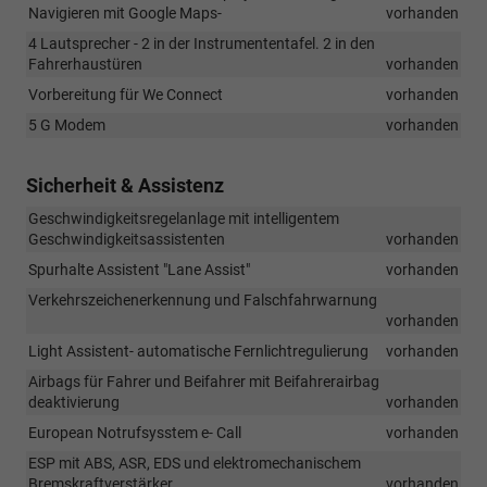
Navigieren mit Google Maps-
vorhanden
4 Lautsprecher - 2 in der Instrumententafel. 2 in den
Fahrerhaustüren
vorhanden
Vorbereitung für We Connect
vorhanden
5 G Modem
vorhanden
Sicherheit & Assistenz
Geschwindigkeitsregelanlage mit intelligentem
Geschwindigkeitsassistenten
vorhanden
Spurhalte Assistent "Lane Assist"
vorhanden
Verkehrszeichenerkennung und Falschfahrwarnung
vorhanden
Light Assistent- automatische Fernlichtregulierung
vorhanden
Airbags für Fahrer und Beifahrer mit Beifahrerairbag
deaktivierung
vorhanden
European Notrufsysstem e- Call
vorhanden
ESP mit ABS, ASR, EDS und elektromechanischem
Bremskraftverstärker
vorhanden