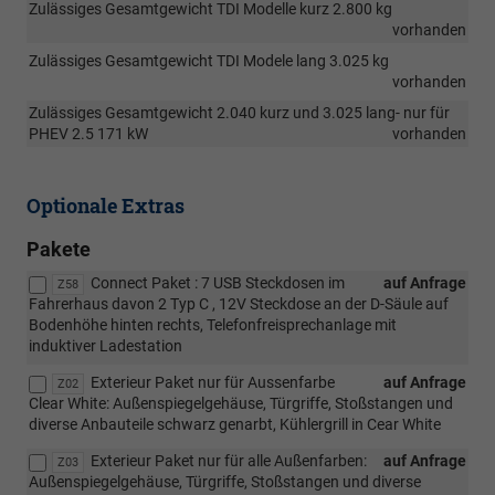
Zulässiges Gesamtgewicht TDI Modelle kurz 2.800 kg
vorhanden
Zulässiges Gesamtgewicht TDI Modele lang 3.025 kg
vorhanden
Zulässiges Gesamtgewicht 2.040 kurz und 3.025 lang- nur für
PHEV 2.5 171 kW
vorhanden
Optionale Extras
Pakete
Connect Paket : 7 USB Steckdosen im
auf Anfrage
Z58
Fahrerhaus davon 2 Typ C , 12V Steckdose an der D-Säule auf
Bodenhöhe hinten rechts, Telefonfreisprechanlage mit
induktiver Ladestation
Exterieur Paket nur für Aussenfarbe
auf Anfrage
Z02
Clear White: Außenspiegelgehäuse, Türgriffe, Stoßstangen und
diverse Anbauteile schwarz genarbt, Kühlergrill in Cear White
Exterieur Paket nur für alle Außenfarben:
auf Anfrage
Z03
Außenspiegelgehäuse, Türgriffe, Stoßstangen und diverse