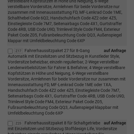
verstellbare Kopfstützen in Höhe und Neigung, 6-Wege
verstellbare Vordersitze, Armlehnen für beide Vordersitze nur
zusammen mit Innenaussstattung FD, MF-Lenkrad Code 1ME,
Schalthebel Code 6Q2, Handschuhfach Code 4Z2 oder 4Z5,
Einstiegleiste Code 7M7, Seitenairbags Code 4X1, Gurtstraffer
Code 4RB, USB Code U9D, Trimlevel Style Code FM4, Exterieur
Paket Code Z05, Fußranbeleuchtung Code QQ3, Außenspiegel
klappar mit Umfeldbeleuchtung Code 6XP
Fahrerhaussitzpaket 27 für 8-Gang
auf Anfrage
Z17
Automatik mit Einzelsitzen und Sitzbezug in Kunstleder Style,
Vordersitze beheizbar, einzeln regulierbar, 2-Wege verstellbar
Lendenwirbelstützen für Fahrer & Beifahrer, 4 Wege verstellbare
Kopfstützen in Höhe und Neigung, 6-Wege verstellbare
Vordersitze, Armlehnen für beide Vordersitze nur zusammen mit
Innenaussstattung FD, MF-Lenkrad Code 1ME oder 1XA,
Handschuhfach Code 4Z2 oder 4Z5, Einstiegleiste Code 7M7,
Seitenairbags Code 4X1, Gurtstraffer Code 4RB, USB Code U9D,
Trimlevel Style Code FM4, Exterieur Paket Code Z05,
Fußraumbeleuchtung Code QQ3, Außenspiegel klappbar mit
Umfeldbeleuchtung Code 6XP
Fahrerhaussitzpaket 8 für Schaltgetriebe
auf Anfrage
Z25
mit Einzelsitzen und Sitzbezug Stoffdesign Life, Vordersitze