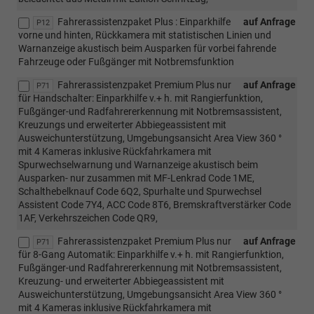
Fahrerassistenzpaket Plus : Einparkhilfe
auf Anfrage
P12
vorne und hinten, Rückkamera mit statistischen Linien und
Warnanzeige akustisch beim Ausparken für vorbei fahrende
Fahrzeuge oder Fußgänger mit Notbremsfunktion
Fahrerassistenzpaket Premium Plus nur
auf Anfrage
P71
für Handschalter: Einparkhilfe v.+ h. mit Rangierfunktion,
Fußgänger-und Radfahrererkennung mit Notbremsassistent,
Kreuzungs und erweiterter Abbiegeassistent mit
Ausweichunterstützung, Umgebungsansicht Area View 360 °
mit 4 Kameras inklusive Rückfahrkamera mit
Spurwechselwarnung und Warnanzeige akustisch beim
Ausparken- nur zusammen mit MF-Lenkrad Code 1ME,
Schalthebelknauf Code 6Q2, Spurhalte und Spurwechsel
Assistent Code 7Y4, ACC Code 8T6, Bremskraftverstärker Code
1AF, Verkehrszeichen Code QR9,
Fahrerassistenzpaket Premium Plus nur
auf Anfrage
P71
für 8-Gang Automatik: Einparkhilfe v.+ h. mit Rangierfunktion,
Fußgänger-und Radfahrererkennung mit Notbremsassistent,
Kreuzung- und erweiterter Abbiegeassistent mit
Ausweichunterstützung, Umgebungsansicht Area View 360 °
mit 4 Kameras inklusive Rückfahrkamera mit