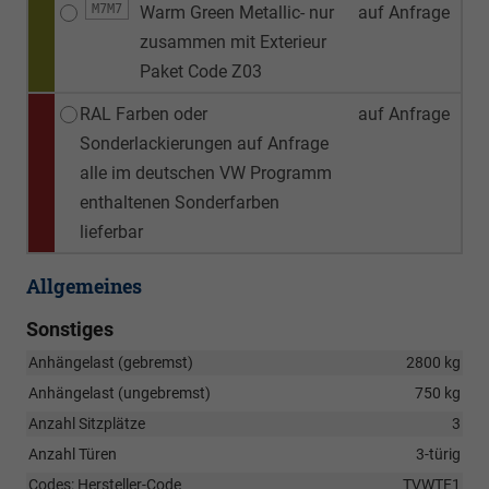
M7M7
Warm Green Metallic- nur
auf Anfrage
zusammen mit Exterieur
Paket Code Z03
RAL Farben oder
auf Anfrage
Sonderlackierungen auf Anfrage
alle im deutschen VW Programm
enthaltenen Sonderfarben
lieferbar
Allgemeines
Sonstiges
Anhängelast (gebremst)
2800 kg
Anhängelast (ungebremst)
750 kg
Anzahl Sitzplätze
3
Anzahl Türen
3-türig
Codes: Hersteller-Code
TVWTE1