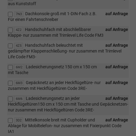
aus Kunststoff
Dachkonsole groß mit 1-DIN-Fach z.B.
auf Anfrage
7N3
Für einen Fahrtenschreiber
Handschuhfach mit abschließbarer
auf Anfrage
4Z2
Klappe- nur zusammen mit Trimlevel Life Code FM3
Handschuhfach beleuchtet mit
auf Anfrage
4Z5
gedämpfter Klappenschließung- nur zusammen mit Trimlevel
Life Code FM3-
Ladesicherungsnetz 150 cm x 150 cm
auf Anfrage
6M2
mit Tasche
Gepäcknetz an jeder Heckflügeltüre- nur
auf Anfrage
6M3
zusammen mit Heckflügeltüren Code 3RE-
Ladesicherungsnetz an jeder
auf Anfrage
6M6
Heckflügeltüren150 cm x 150 cm mit Tasche und Gepäcknetzen-
nur zusammen mit Heckflügeltüren Code 3RE-
Mittelkonsole breit mit Cupholder und
auf Anfrage
3D2
Ablage für Mobiltelefon- nur zusammen mit Fixierpunkt Code
IA1