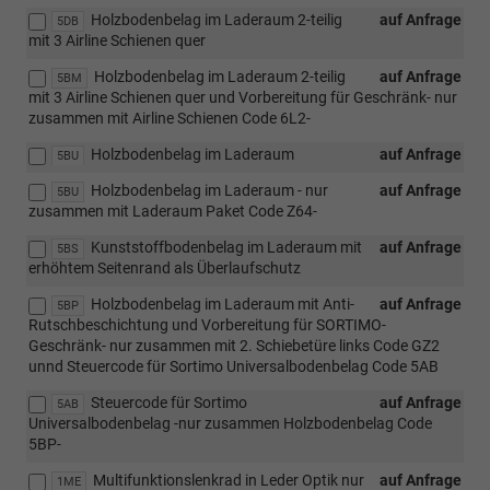
Holzbodenbelag im Laderaum 2-teilig
auf Anfrage
5DB
mit 3 Airline Schienen quer
Holzbodenbelag im Laderaum 2-teilig
auf Anfrage
5BM
mit 3 Airline Schienen quer und Vorbereitung für Geschränk- nur
zusammen mit Airline Schienen Code 6L2-
Holzbodenbelag im Laderaum
auf Anfrage
5BU
Holzbodenbelag im Laderaum - nur
auf Anfrage
5BU
zusammen mit Laderaum Paket Code Z64-
Kunststoffbodenbelag im Laderaum mit
auf Anfrage
5BS
erhöhtem Seitenrand als Überlaufschutz
Holzbodenbelag im Laderaum mit Anti-
auf Anfrage
5BP
Rutschbeschichtung und Vorbereitung für SORTIMO-
Geschränk- nur zusammen mit 2. Schiebetüre links Code GZ2
unnd Steuercode für Sortimo Universalbodenbelag Code 5AB
Steuercode für Sortimo
auf Anfrage
5AB
Universalbodenbelag -nur zusammen Holzbodenbelag Code
5BP-
Multifunktionslenkrad in Leder Optik nur
auf Anfrage
1ME