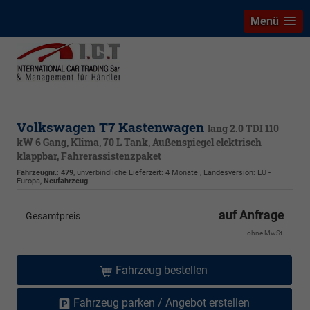
Menü
Volkswagen T7 Kastenwagen
lang 2.0 TDI 110
kW 6 Gang, Klima, 70 L Tank, Außenspiegel elektrisch
klappbar, Fahrerassistenzpaket
Fahrzeugnr.
:
479
, unverbindliche Lieferzeit:
4 Monate
, Landesversion: EU -
Europa,
Neufahrzeug
auf Anfrage
Gesamtpreis
ohne MwSt.
Fahrzeug bestellen
Fahrzeug parken / Angebot erstellen