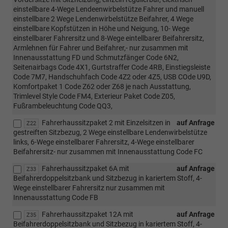
einstellbare 4-Wege Lendeenwirbelstütze Fahrer und manuell
einstellbare 2 Wege Lendenwirbelstütze Beifahrer, 4 Wege
einstellbare Kopfstützen in Höhe und Neigung, 10- Wege
einstellbarer Fahrersitz und 8-Wege eintellbarer Beifahrersitz,
Armlehnen für Fahrer und Beifahrer,- nur zusammen mit
Innenausstattung FD und Schmutzfänger Code 6N2,
Seitenairbags Code 4X1, Gurtstraffer Code 4RB, Einstiegsleiste
Code 7M7, Handschuhfach Code 4Z2 oder 4Z5, USB COde U9D,
Komfortpaket 1 Code Z62 oder Z68 je nach Ausstattung,
Trimlevel Style Code FM4, Exterieur Paket Code Z05,
Fußrambeleuchtung Code QQ3,
Fahrerhaussitzpaket 2 mit Einzelsitzen in
auf Anfrage
Z22
gestreiften Sitzbezug, 2 Wege einstellbare Lendenwirbelstütze
links, 6-Wege einstellbarer Fahrersitz, 4-Wege einstellbarer
Beifahrersitz- nur zusammen mit Innenausstattung Code FC
Fahrerhaussitzpaket 6A mit
auf Anfrage
Z33
Beifahrerdoppelsitzbank und Sitzbezug in kariertem Stoff, 4-
Wege einstellbarer Fahrersitz nur zusammen mit
Innenausstattung Code FB
Fahrerhaussitzpaket 12A mit
auf Anfrage
Z35
Beifahrerdoppelsitzbank und Sitzbezug in kariertem Stoff, 4-