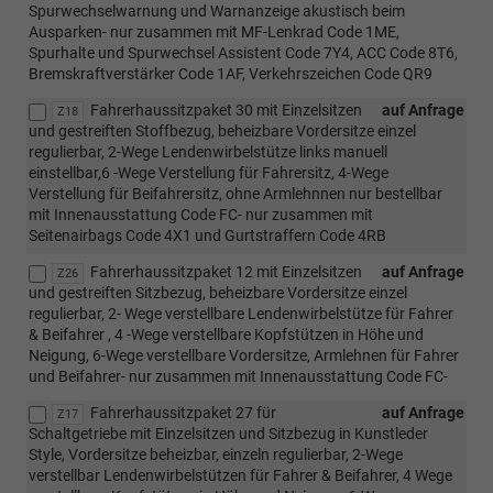
Spurwechselwarnung und Warnanzeige akustisch beim
Ausparken- nur zusammen mit MF-Lenkrad Code 1ME,
Spurhalte und Spurwechsel Assistent Code 7Y4, ACC Code 8T6,
Bremskraftverstärker Code 1AF, Verkehrszeichen Code QR9
Fahrerhaussitzpaket 30 mit Einzelsitzen
auf Anfrage
Z18
und gestreiften Stoffbezug, beheizbare Vordersitze einzel
regulierbar, 2-Wege Lendenwirbelstütze links manuell
einstellbar,6 -Wege Verstellung für Fahrersitz, 4-Wege
Verstellung für Beifahrersitz, ohne Armlehnnen nur bestellbar
mit Innenausstattung Code FC- nur zusammen mit
Seitenairbags Code 4X1 und Gurtstraffern Code 4RB
Fahrerhaussitzpaket 12 mit Einzelsitzen
auf Anfrage
Z26
und gestreiften Sitzbezug, beheizbare Vordersitze einzel
regulierbar, 2- Wege verstellbare Lendenwirbelstütze für Fahrer
& Beifahrer , 4 -Wege verstellbare Kopfstützen in Höhe und
Neigung, 6-Wege verstellbare Vordersitze, Armlehnen für Fahrer
und Beifahrer- nur zusammen mit Innenausstattung Code FC-
Fahrerhaussitzpaket 27 für
auf Anfrage
Z17
Schaltgetriebe mit Einzelsitzen und Sitzbezug in Kunstleder
Style, Vordersitze beheizbar, einzeln regulierbar, 2-Wege
verstellbar Lendenwirbelstützen für Fahrer & Beifahrer, 4 Wege