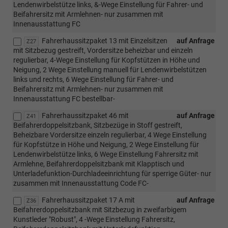
Lendenwirbelstütze links, &-Wege Einstellung für Fahrer- und
Beifahrersitz mit Armlehnen- nur zusammen mit
Innenausstattung FC
Fahrerhaussitzpaket 13 mit Einzelsitzen
auf Anfrage
Z27
mit Sitzbezug gestreift, Vordersitze beheizbar und einzeln
regulierbar, 4-Wege Einstellung für Kopfstützen in Höhe und
Neigung, 2 Wege Einstellung manuell für Lendenwirbelstützen
links und rechts, 6 Wege Einstellung für Fahrer- und
Beifahrersitz mit Armlehnen- nur zusammen mit
Innenausstattung FC bestellbar-
Fahrerhaussitzpaket 46 mit
auf Anfrage
Z41
Beifahrerdoppelsitzbank, Sitzbezüge in Stoff gestreift,
Beheizbare Vordersitze einzeln regulierbar, 4 Wege Einstellung
für Kopfstütze in Höhe und Neigung, 2 Wege Einstellung für
Lendenwirbelstütze links, 6 Wege Einstellung Fahrersitz mit
Armlehne, Beifahrerdoppelsitzbank mit Klapptisch und
Unterladefunktion-Durchladeeinrichtung für sperrige Güter- nur
zusammen mit Innenausstattung Code FC-
Fahrerhaussitzpaket 17 A mit
auf Anfrage
Z36
Beifahrerdoppelsitzbank mit Sitzbezug in zweifarbigem
Kunstleder "Robust", 4 -Wege Einstellung Fahrersitz,