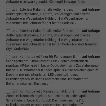
Anbauteile schwarz genarbt, Kühlergrill in Wagenfarbe
Exterieur Paket für alle Außenfarben:
auf Anfrage
Z05
Außenspiegelgehäuse,,Türgriffe, Stoßstangen und diverse
Anbauteile in Wagenfarbe, Kühlergrill in Wagenfarbe- nur
zusammen mit Schmutzfänger hinten Code 6N2-
Exterieur Paket für alle Außenfarben:
auf Anfrage
Z05
Außenspiegelgehäuse, Türgriffe, Stoßstangen und diverse
Anbauteile in Wagenfarbe, Kühlergrill in Wagenfarbe- nur
zusammen mit Schmutzfänger hinten Code 6N2- und Trimlevel
Style Code FM4
Komfortpaket 1 nur für Fahrzeuge mit
auf Anfrage
Z62
Schaltgetriebe: Klimaautomatik für 2 Zonen elektronisch
regelbar, MF-Lenkrad in Leder-Optik, elektrische Zusatzheizung -
nur bei TDI-Schalthebel in Leder Optik, 3 Airlineschienen quer im
Dachhimmel mit integrierten LED Leuchtbändern,
Brillenklappfach im Dach Fahrerseite und Dachhaltegriff
Beifahrerseite, mit Einstiegsgriff
Komfortpaket 3 Klimaautomatik für 2
auf Anfrage
Z68
Zonen elektronisch regelbar, MF-Lenkrad in Leder-Optik,
Schalthebel in Leder Optik, LED Dachinnenleuchte (1),
Brillenklappfach im Dach Fahrerseite , Dachhaltegriff