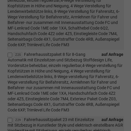
beheizbar, einzeln regulierbar,4-Wege Verstellung für
Kopfstützen in Höhe und Neigung, 4 Wege Verstellung für
Lendenwirbelstütze links, 8-Wege Verstellung für Fahrersitz, 6-
Wege Verstellung für Beifahrersitz, Armlehnen für Fahrer und
Beifahrer- nur zusammen mit Innenausstattung Code FC und
MF-Lenkrad Code 1ME oder 1XA, Schalthebel Code 6Q2,
Handschuhfach Code 4Z2 oder 4Z5, Einstiegleiste Code 7M4,
Seitenairbags Code 4X1, Gurtstraffer Code 4RB, Außenspiegel
Code 6XP, Trimlevel Life Code FM3
Fahrerhaussitzpaket 8 für 8-Gang
auf Anfrage
Z25
Automatik mit Einzelsitzen und Sitzbezug Stoffdesign Life,
Vordersitze beheizbar, einzeln regulierbar,4-Wege verstellung für
Kopfstützen in Höhe und Neigung, 4 Wege verstellung für
Lendenwirbelstütze links, 8-Wege verstellung für Fahrersitz, 6-
Wege verstellung für Beifahrersitz, Armlehnen für Fahrer und
Beifahrer- nur zusammen mit Innenaussstattung Code FC und
MF-Lenkrad Code 1ME oder 1XA, Handschuhfach Code 4Z2
oder 4Z5, Einstiegleiste Code 7M4, Exterieur Paket Code Z03,
Seitenairbags Code 4X1, Gurtstraffer Code 4RB, Außenspiegel
Code 6XP, Trimlevel Life Code FM3
Fahrerhaussitzpaket 23 mit Einzelsitze
auf Anfrage
Z29
mit Sitzbezug in Kunstleder Style und elektrisch einstellbare AGR
Vordersitze mit Sitzheizung, einzeln regulierbar, elektrisch