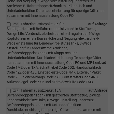
Höhe und Neigung, 6-Wege Sitzeinstellung Fahrersitz mit
Armlehne, Beifahrerdoppelsitzbank mit Klapptisch und
Unterladefunktion-Durchladeeinrichtung für sperrige Güter-nur
zusammen mit Innenausstattung Code FC-
Fahrerhaussitzpaket 36 für
auf Anfrage
Z30
Schaltgetriebe mit Beifahrerdoppelsitzbank in Stoffbezug
Design Life, Vordersitze beheizbar, einzel regulierbar,4-Wege
Kopfstützen einstellbar in Höhe und Neigung, elektrische 4-
Wege einstellung für Lendenwirbelstütze links, 8-Wege
einstellung für Fahrersitz mit Armlehne,
Beifahrerdopppelsitzbank mit Klapptisch und
Unterladefunktion- Durchladeeinrichtuung für sperrige Güter-
nur zusammen mit Innenausstattung Code FC und MF-Lenkrad
Code 1ME oder 1XA, Schalthebel Code 6Q2, Handschuhfach
Code 4Z2 oder 4Z5, Einstiegleiste Code 7M7, Exterieur Paket
Code Z03, Seitenairbags Code 4X1 ,Gurtstraffer Code 4RB,
Außenspiegel Code 6XP und nTrimlöevel Life Code FM3-
Fahrerhaussitzpaket 18A
auf Anfrage
Z37
Beifahrerdoppelsitzbank mit gestreiften Stoffbezug, 2-Wege
Lendenwirbelstütze links, 6-Wege Einstellung Fahrersitz,
Beifahrerdoppelsitzbank mit Unterladefunkltion-
Durchladeeinrichtung für sperrige Güter.- nur zusammen mit