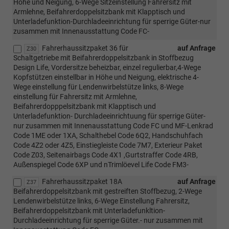
Höhe und Neigung, 6-Wege Sitzeinstellung Fahrersitz mit
Armlehne, Beifahrerdoppelsitzbank mit Klapptisch und
Unterladefunktion-Durchladeeinrichtung für sperrige Güter-nur
zusammen mit Innenausstattung Code FC-
Fahrerhaussitzpaket 36 für
auf Anfrage
Z30
Schaltgetriebe mit Beifahrerdoppelsitzbank in Stoffbezug
Design Life, Vordersitze beheizbar, einzel regulierbar,4-Wege
Kopfstützen einstellbar in Höhe und Neigung, elektrische 4-
Wege einstellung für Lendenwirbelstütze links, 8-Wege
einstellung für Fahrersitz mit Armlehne,
Beifahrerdopppelsitzbank mit Klapptisch und
Unterladefunktion- Durchladeeinrichtuung für sperrige Güter-
nur zusammen mit Innenausstattung Code FC und MF-Lenkrad
Code 1ME oder 1XA, Schalthebel Code 6Q2, Handschuhfach
Code 4Z2 oder 4Z5, Einstiegleiste Code 7M7, Exterieur Paket
Code Z03, Seitenairbags Code 4X1 ,Gurtstraffer Code 4RB,
Außenspiegel Code 6XP und nTrimlöevel Life Code FM3-
Fahrerhaussitzpaket 18A
auf Anfrage
Z37
Beifahrerdoppelsitzbank mit gestreiften Stoffbezug, 2-Wege
Lendenwirbelstütze links, 6-Wege Einstellung Fahrersitz,
Beifahrerdoppelsitzbank mit Unterladefunkltion-
Durchladeeinrichtung für sperrige Güter.- nur zusammen mit