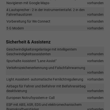
Navigieren mit Google Maps-
vorhanden
4 Lautsprecher - 2 in der Instrumententafel. 2 in den
Fahrerhaustüren
vorhanden
Vorbereitung für We Connect
vorhanden
5 G Modem
vorhanden
Sicherheit & Assistenz
Geschwindigkeitsregelanlage mit intelligentem
Geschwindigkeitsassistenten
vorhanden
Spurhalte Assistent "Lane Assist"
vorhanden
Verkehrszeichenerkennung und Falschfahrwarnung
vorhanden
Light Assistent- automatische Fernlichtregulierung
vorhanden
Airbags für Fahrer und Beifahrer mit Beifahrerairbag
deaktivierung
vorhanden
European Notrufsysstem e- Call
vorhanden
ESP mit ABS, ASR, EDS und elektromechanischem
Bremskraftverstärker
vorhanden