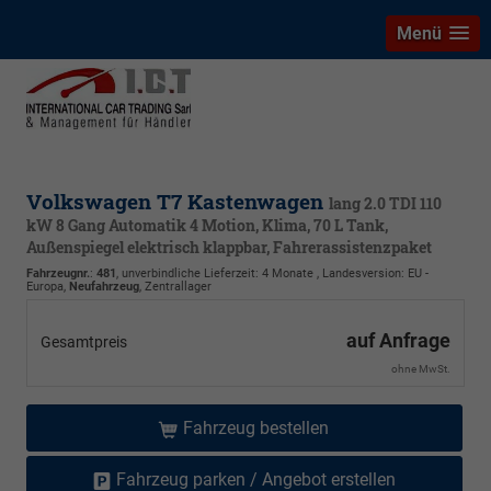
Menü
Volkswagen T7 Kastenwagen
lang 2.0 TDI 110
kW 8 Gang Automatik 4 Motion, Klima, 70 L Tank,
Außenspiegel elektrisch klappbar, Fahrerassistenzpaket
Fahrzeugnr.
:
481
, unverbindliche Lieferzeit:
4 Monate
, Landesversion: EU -
Europa,
Neufahrzeug
, Zentrallager
auf Anfrage
Gesamtpreis
ohne MwSt.
Fahrzeug bestellen
Fahrzeug parken / Angebot erstellen