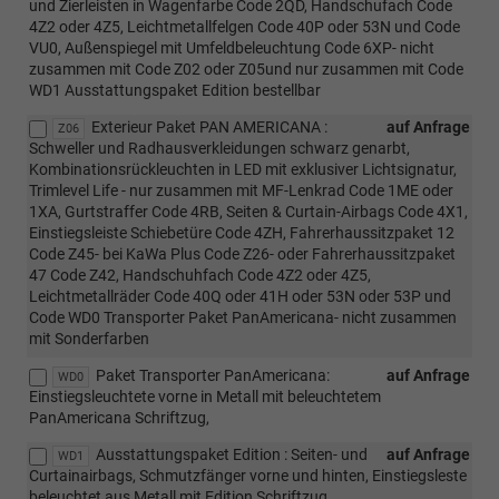
und Zierleisten in Wagenfarbe Code 2QD, Handschufach Code
4Z2 oder 4Z5, Leichtmetallfelgen Code 40P oder 53N und Code
VU0, Außenspiegel mit Umfeldbeleuchtung Code 6XP- nicht
zusammen mit Code Z02 oder Z05und nur zusammen mit Code
WD1 Ausstattungspaket Edition bestellbar
Exterieur Paket PAN AMERICANA :
auf Anfrage
Z06
Schweller und Radhausverkleidungen schwarz genarbt,
Kombinationsrückleuchten in LED mit exklusiver Lichtsignatur,
Trimlevel Life - nur zusammen mit MF-Lenkrad Code 1ME oder
1XA, Gurtstraffer Code 4RB, Seiten & Curtain-Airbags Code 4X1,
Einstiegsleiste Schiebetüre Code 4ZH, Fahrerhaussitzpaket 12
Code Z45- bei KaWa Plus Code Z26- oder Fahrerhaussitzpaket
47 Code Z42, Handschuhfach Code 4Z2 oder 4Z5,
Leichtmetallräder Code 40Q oder 41H oder 53N oder 53P und
Code WD0 Transporter Paket PanAmericana- nicht zusammen
mit Sonderfarben
Paket Transporter PanAmericana:
auf Anfrage
WD0
Einstiegsleuchtete vorne in Metall mit beleuchtetem
PanAmericana Schriftzug,
Ausstattungspaket Edition : Seiten- und
auf Anfrage
WD1
Curtainairbags, Schmutzfänger vorne und hinten, Einstiegsleste
beleuchtet aus Metall mit Edition Schriftzug,