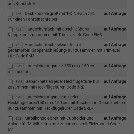
aus Kunststoff
Dachkonsole groß mit 1-DIN-Fach z.B.
auf Anfrage
7N3
Für einen Fahrtenschreiber
Handschuhfach mit abschließbarer
auf Anfrage
4Z2
Klappe- nur zusammen mit Trimlevel Life Code FM3
Handschuhfach beleuchtet mit
auf Anfrage
4Z5
gedämpfter Klappenschließung- nur zusammen mit Trimlevel
Life Code FM3-
Ladesicherungsnetz 150 cm x 150 cm
auf Anfrage
6M2
mit Tasche
Gepäcknetz an jeder Heckflügeltüre- nur
auf Anfrage
6M3
zusammen mit Heckflügeltüren Code 3RE-
Ladesicherungsnetz an jeder
auf Anfrage
6M6
Heckflügeltüren150 cm x 150 cm mit Tasche und Gepäcknetzen-
nur zusammen mit Heckflügeltüren Code 3RE-
Mittelkonsole breit mit Cupholder und
auf Anfrage
3D2
Ablage für Mobiltelefon- nur zusammen mit Fixierpunkt Code
IA1