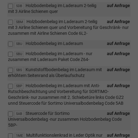
Holzbodenbelag im Laderaum 2-teilig
auf Anfrage
5DB
mit 3 Airline Schienen quer
Holzbodenbelag im Laderaum 2-teilig
auf Anfrage
5BM
mit 3 Airline Schienen quer und Vorbereitung für Geschränk- nur
zusammen mit Airline Schienen Code 6L2-
Holzbodenbelag im Laderaum
auf Anfrage
5BU
Holzbodenbelag im Laderaum - nur
auf Anfrage
5BU
zusammen mit Laderaum Paket Code Z64-
Kunststoffbodenbelag im Laderaum mit
auf Anfrage
5BS
erhöhtem Seitenrand als Überlaufschutz
Holzbodenbelag im Laderaum mit Anti-
auf Anfrage
5BP
Rutschbeschichtung und Vorbereitung für SORTIMO-
Geschränk- nur zusammen mit 2. Schiebetüre links Code GZ2
unnd Steuercode für Sortimo Universalbodenbelag Code 5AB
Steuercode für Sortimo
auf Anfrage
5AB
Universalbodenbelag -nur zusammen Holzbodenbelag Code
5BP-
Multifunktionslenkrad in Leder Optik nur
auf Anfrage
1ME