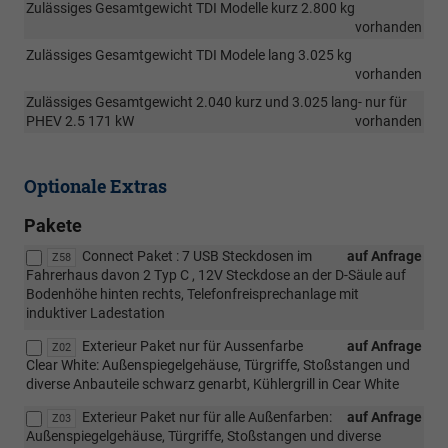
Zulässiges Gesamtgewicht TDI Modelle kurz 2.800 kg
vorhanden
Zulässiges Gesamtgewicht TDI Modele lang 3.025 kg
vorhanden
Zulässiges Gesamtgewicht 2.040 kurz und 3.025 lang- nur für
PHEV 2.5 171 kW
vorhanden
Optionale Extras
Pakete
Connect Paket : 7 USB Steckdosen im
auf Anfrage
Z58
Fahrerhaus davon 2 Typ C , 12V Steckdose an der D-Säule auf
Bodenhöhe hinten rechts, Telefonfreisprechanlage mit
induktiver Ladestation
Exterieur Paket nur für Aussenfarbe
auf Anfrage
Z02
Clear White: Außenspiegelgehäuse, Türgriffe, Stoßstangen und
diverse Anbauteile schwarz genarbt, Kühlergrill in Cear White
Exterieur Paket nur für alle Außenfarben:
auf Anfrage
Z03
Außenspiegelgehäuse, Türgriffe, Stoßstangen und diverse