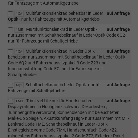
für Fahrzeuge mit Automatikgetriebe-
Multifunktionslenkrad beheizbar in Leder
auf Anfrage
1XA
Optik - nur für Fahrzeuge mit Automatikgetriebe-
Multifunktionslenkrad in Leder Optik -
auf Anfrage
1ME
nur zusammen mit Schalthebelknauf in Leder-Optik Code 6Q2-
nur für Fahrzeuge mit Schaltgetriebe-
Multifunktionslenkrad in Leder Optik
auf Anfrage
1XA
beheizbar-nur zusammen mit Schalthebelknauf in Leder-Optik
Code 6Q2 und Fahrerhaussitzpaket 3 Code Z23 und
Innenausstattung Code FC- nur für Fahrzeuge mit
Schaltgetriebe-
Schalthebelknauf in Leder Optik- nur für
auf Anfrage
6Q2
Fahrzeuge mit Schaltgetriebe-
Trimlevel Life nur für Handschalter:
auf Anfrage
FM3
Displayrahmen in Hochglanz schwarz, Dekorleisten ,
Türinnengriffe verchromt, Sonnenblenden mit beleuchteten
Make-Up Spiegeln, Akustikumfang High- nur zusammen mit MF-
Lenkrad Code 1ME, Schalthebelknauf in Leder -Optik,
Einstiegleiste vorne Code 7M4, Handschuhfach Code 4Z2,
mindestens Fahrerhaussitzpaket 2 Code ZZ2, Exterieur Paket