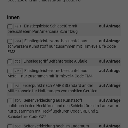
Innen
Einstiegsleiste Schiebetüre mit
auf Anfrage
4ZH
beleuchtetem PanAmericana Schriftzug
Einstiegsleiste vorne beleuchtet aus
auf Anfrage
7M4
schwarzem Kunststoff nur zusammen mit Trimlevel Life Code
FM3-
Einstiiegsgriff Beifahrerseite A Sàule
auf Anfrage
7C3
Einstiegsleiste vorne beleuchtet aus
auf Anfrage
7M7
Metall - nur zusammen mit Trimlevel 4 Code FM4-
Fixierpunkt nach AMPS Standard an der
auf Anfrage
IA1
Mittelkonsole für Halterungen von mobilen Geräten
Seitenverkleidung aus Kunststoff
auf Anfrage
5DA
halbhoch in den Hecktüren und den Schiebetüren im Laderaum -
nur zusammen mit Heckflügeltüren Code 3RE und 2.
Schiebetüre Code GZ2
Seitenverkleidung hoch im Laderaum
auf Anfrage
5DC