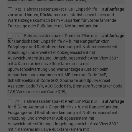
Fahrerassistenzpaket Plus : Einparkhilfe
auf Anfrage
P12
vorne und hinten, Rückkamera mit statistischen Linien und
Warnanzeige akustisch beim Ausparken für vorbei fahrende
Fahrzeuge oder Fußgänger mit Notbremsfunktion
Fahrerassistenzpaket Premium Plus nur
auf Anfrage
P71
für Handschalter: Einparkhilfe v.+ h. mit Rangierfunktion,
Fußgänger-und Radfahrererkennung mit Notbremsassistent,
Kreuzungs und erweiterter Abbiegeassistent mit
Ausweichunterstützung, Umgebungsansicht Area View 360 °
mit 4 Kameras inklusive Rückfahrkamera mit
Spurwechselwarnung und Warnanzeige akustisch beim
Ausparken- nur zusammen mit MF-Lenkrad Code 1ME,
Schalthebelknauf Code 6Q2, Spurhalte und Spurwechsel
Assistent Code 7Y4, ACC Code 8T6, Bremskraftverstärker Code
1AF, Verkehrszeichen Code QR9,
Fahrerassistenzpaket Premium Plus nur
auf Anfrage
P71
für 8-Gang Automatik: Einparkhilfe v.+ h. mit Rangierfunktion,
Fußgänger-und Radfahrererkennung mit Notbremsassistent,
Kreuzung- und erweiterter Abbiegeassistent mit
Ausweichunterstützung, Umgebungsansicht Area View 360 °
mit 4 Kameras inklusive Rückfahrkamera mit