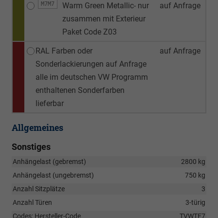
M7M7
Warm Green Metallic- nur
auf Anfrage
zusammen mit Exterieur
Paket Code Z03
RAL Farben oder
auf Anfrage
Sonderlackierungen auf Anfrage
alle im deutschen VW Programm
enthaltenen Sonderfarben
lieferbar
Allgemeines
Sonstiges
Anhängelast (gebremst)
2800 kg
Anhängelast (ungebremst)
750 kg
Anzahl Sitzplätze
3
Anzahl Türen
3-türig
Codes: Hersteller-Code
TVWTE7