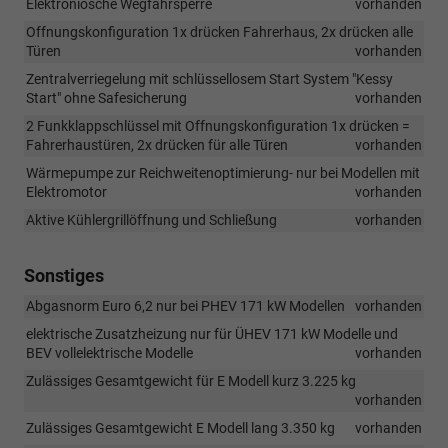
Elektroniosche Wegfahrsperre
vorhanden
Offnungskonfiguration 1x drücken Fahrerhaus, 2x drücken alle
Türen
vorhanden
Zentralverriegelung mit schlüssellosem Start System "Kessy
Start" ohne Safesicherung
vorhanden
2 Funkklappschlüssel mit Offnungskonfiguration 1x drücken =
Fahrerhaustüren, 2x drücken für alle Türen
vorhanden
Wärmepumpe zur Reichweitenoptimierung- nur bei Modellen mit
Elektromotor
vorhanden
Aktive Kühlergrillöffnung und Schließung
vorhanden
Sonstiges
Abgasnorm Euro 6,2 nur bei PHEV 171 kW Modellen
vorhanden
elektrische Zusatzheizung nur für ÜHEV 171 kW Modelle und
BEV vollelektrische Modelle
vorhanden
Zulässiges Gesamtgewicht für E Modell kurz 3.225 kg
vorhanden
Zulässiges Gesamtgewicht E Modell lang 3.350 kg
vorhanden