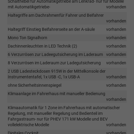
Schalthebel für Automatikgetriebe am Lenkrad- nur für Modelle
mit Automatikgetriebe-
vorhanden
Haltegriffe am Dachrahmenfür Fahrer und Beifahrer
vorhanden
Haltegriff Einstieg Beifahrerseite an der A-säule
vorhanden
Mono Ton Signalhorn
vorhanden
Dachinnenleuchten in LED Technik (2)
vorhanden
6 Verzurrösen zur Ladeegutsicherung im Laderaum
vorhanden
8 Verzurrösen im Laderaum zur Ladegutsicherung
vorhanden
2 USB Ladesteckdosen 915W in der Mittelkonsole der
Instrumententafel, 1x USB -C, 1x USB-A
vorhanden
ohne Sicherheitsinnenspiegel
vorhanden
Klimaanlage im Fahrerhaus mit manueller Bedienung
vorhanden
Klimaautomatik für 1 Zone im Fahrerhaus mit automatischer
Regelung, mit manueller Regelung und Bedienteil im
Fahrgastraum- nur für PHEV 171 kW Modelle und BEV
vollelektrische Modelle
vorhanden
Digitales Cockpit
vorhanden