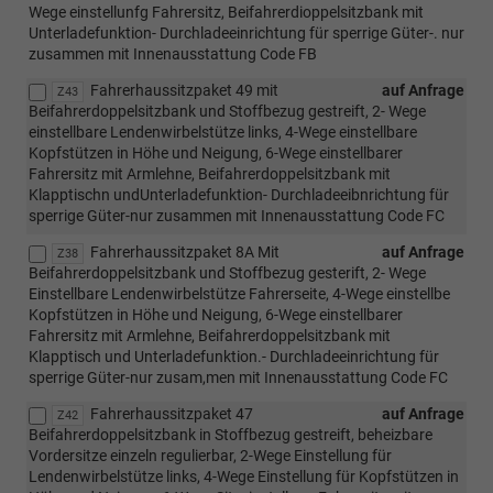
Wege einstellunfg Fahrersitz, Beifahrerdioppelsitzbank mit
Unterladefunktion- Durchladeeinrichtung für sperrige Güter-. nur
zusammen mit Innenausstattung Code FB
Fahrerhaussitzpaket 49 mit
auf Anfrage
Z43
Beifahrerdoppelsitzbank und Stoffbezug gestreift, 2- Wege
einstellbare Lendenwirbelstütze links, 4-Wege einstellbare
Kopfstützen in Höhe und Neigung, 6-Wege einstellbarer
Fahrersitz mit Armlehne, Beifahrerdoppelsitzbank mit
Klapptischn undUnterladefunktion- Durchladeeibnrichtung für
sperrige Güter-nur zusammen mit Innenausstattung Code FC
Fahrerhaussitzpaket 8A Mit
auf Anfrage
Z38
Beifahrerdoppelsitzbank und Stoffbezug gesterift, 2- Wege
Einstellbare Lendenwirbelstütze Fahrerseite, 4-Wege einstellbe
Kopfstützen in Höhe und Neigung, 6-Wege einstellbarer
Fahrersitz mit Armlehne, Beifahrerdoppelsitzbank mit
Klapptisch und Unterladefunktion.- Durchladeeinrichtung für
sperrige Güter-nur zusam,men mit Innenausstattung Code FC
Fahrerhaussitzpaket 47
auf Anfrage
Z42
Beifahrerdoppelsitzbank in Stoffbezug gestreift, beheizbare
Vordersitze einzeln regulierbar, 2-Wege Einstellung für
Lendenwirbelstütze links, 4-Wege Einstellung für Kopfstützen in