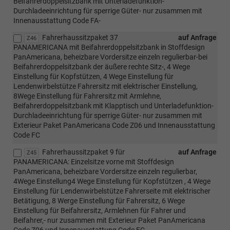
Beifahrerdoppelsitzbank mit Unterladefunktion-
Durchladeeinrichtung für sperrige Güter- nur zusammen mit
Innenausstattung Code FA-
Fahrerhaussitzpaket 37
auf Anfrage
Z46
PANAMERICANA mit Beifahrerdoppelsitzbank in Stoffdesign
PanAmericana, beheizbare Vordersitze einzeln regulierbar-bei
Beifahrerdoppelsitzbank der äußere rechte Sitz-, 4 Wege
Einstellung für Kopfstützen, 4 Wege Einstellung für
Lendenwirbelstütze Fahrersitz mit elektrischer Einstellung,
8Wege Einstellung für Fahrersitz mit Armlehne,
Beifahrerdoppelsitzbank mit Klapptisch und Unterladefunktion-
Durchladeeinrichtung für sperrige Güter- nur zusammen mit
Exterieur Paket PanAmericana Code Z06 und Innenausstattung
Code FC
Fahrerhaussitzpaket 9 für
auf Anfrage
Z45
PANAMERICANA: Einzelsitze vorne mit Stoffdesign
PanAmericana, beheizbare Vordersitze einzeln regulierbar,
4Wege Einstellung4 Wege Einstellung für Kopfstützen , 4 Wege
Einstellung für Lendenwirbelstütze Fahrerseite mit elektrischer
Betätigung, 8 Werge Einstellung für Fahrersitz, 6 Wege
Einstellung für Beifahrersitz, Armlehnen für Fahrer und
Beifahrer,- nur zusammen mit Exterieur Paket PanAmericana
Code Z06 und Innenausstattung Code FC