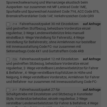
Spurwechselwarnung und Warnanzeige akustisch beim
Ausparken- nur zusammen mit MF-Lenkrad Code 1ME,
Spurhalte und Spurwechsel Assistent Code 7Y4, ACC Code 8T6,
Bremskraftverstärker Code 1AF, Verkehrszeichen Code QR9
Fahrerhaussitzpaket 30 mit Einzelsitzen
auf Anfrage
Z18
und gestreiften Stoffbezug, beheizbare Vordersitze einzel
regulierbar, 2-Wege Lendenwirbelstütze links manuell
einstellbar,6 -Wege Verstellung für Fahrersitz, 4-Wege
Verstellung für Beifahrersitz, ohne Armlehnnen nur bestellbar
mit Innenausstattung Code FC- nur zusammen mit
Seitenairbags Code 4X1 und Gurtstraffern Code 4RB
Fahrerhaussitzpaket 12 mit Einzelsitzen
auf Anfrage
Z26
und gestreiften Sitzbezug, beheizbare Vordersitze einzel
regulierbar, 2- Wege verstellbare Lendenwirbelstütze für Fahrer
& Beifahrer , 4 -Wege verstellbare Kopfstützen in Höhe und
Neigung, 6-Wege verstellbare Vordersitze, Armlehnen für Fahrer
und Beifahrer- nur zusammen mit Innenausstattung Code FC-
Fahrerhaussitzpaket 27 für
auf Anfrage
Z17
Schaltgetriebe mit Einzelsitzen und Sitzbezug in Kunstleder
Style, Vordersitze beheizbar, einzeln regulierbar, 2-Wege
verstellbar Lendenwirbelstützen für Fahrer & Beifahrer, 4 Wege