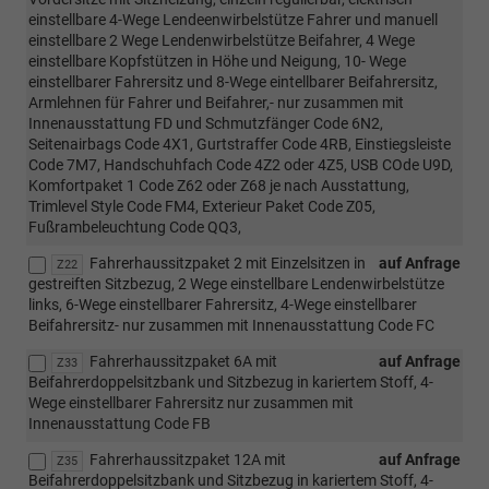
einstellbare 4-Wege Lendeenwirbelstütze Fahrer und manuell
einstellbare 2 Wege Lendenwirbelstütze Beifahrer, 4 Wege
einstellbare Kopfstützen in Höhe und Neigung, 10- Wege
einstellbarer Fahrersitz und 8-Wege eintellbarer Beifahrersitz,
Armlehnen für Fahrer und Beifahrer,- nur zusammen mit
Innenausstattung FD und Schmutzfänger Code 6N2,
Seitenairbags Code 4X1, Gurtstraffer Code 4RB, Einstiegsleiste
Code 7M7, Handschuhfach Code 4Z2 oder 4Z5, USB COde U9D,
Komfortpaket 1 Code Z62 oder Z68 je nach Ausstattung,
Trimlevel Style Code FM4, Exterieur Paket Code Z05,
Fußrambeleuchtung Code QQ3,
Fahrerhaussitzpaket 2 mit Einzelsitzen in
auf Anfrage
Z22
gestreiften Sitzbezug, 2 Wege einstellbare Lendenwirbelstütze
links, 6-Wege einstellbarer Fahrersitz, 4-Wege einstellbarer
Beifahrersitz- nur zusammen mit Innenausstattung Code FC
Fahrerhaussitzpaket 6A mit
auf Anfrage
Z33
Beifahrerdoppelsitzbank und Sitzbezug in kariertem Stoff, 4-
Wege einstellbarer Fahrersitz nur zusammen mit
Innenausstattung Code FB
Fahrerhaussitzpaket 12A mit
auf Anfrage
Z35
Beifahrerdoppelsitzbank und Sitzbezug in kariertem Stoff, 4-