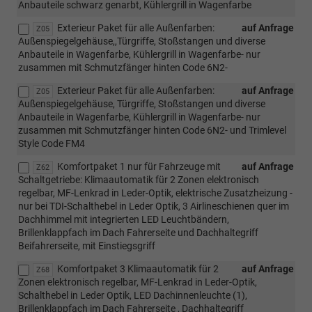
Anbauteile schwarz genarbt, Kühlergrill in Wagenfarbe
Exterieur Paket für alle Außenfarben:
auf Anfrage
Z05
Außenspiegelgehäuse,,Türgriffe, Stoßstangen und diverse
Anbauteile in Wagenfarbe, Kühlergrill in Wagenfarbe- nur
zusammen mit Schmutzfänger hinten Code 6N2-
Exterieur Paket für alle Außenfarben:
auf Anfrage
Z05
Außenspiegelgehäuse, Türgriffe, Stoßstangen und diverse
Anbauteile in Wagenfarbe, Kühlergrill in Wagenfarbe- nur
zusammen mit Schmutzfänger hinten Code 6N2- und Trimlevel
Style Code FM4
Komfortpaket 1 nur für Fahrzeuge mit
auf Anfrage
Z62
Schaltgetriebe: Klimaautomatik für 2 Zonen elektronisch
regelbar, MF-Lenkrad in Leder-Optik, elektrische Zusatzheizung -
nur bei TDI-Schalthebel in Leder Optik, 3 Airlineschienen quer im
Dachhimmel mit integrierten LED Leuchtbändern,
Brillenklappfach im Dach Fahrerseite und Dachhaltegriff
Beifahrerseite, mit Einstiegsgriff
Komfortpaket 3 Klimaautomatik für 2
auf Anfrage
Z68
Zonen elektronisch regelbar, MF-Lenkrad in Leder-Optik,
Schalthebel in Leder Optik, LED Dachinnenleuchte (1),
Brillenklappfach im Dach Fahrerseite , Dachhaltegriff