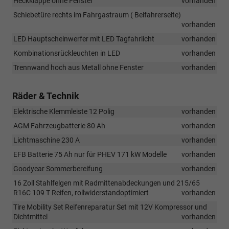
Heckklappe ohne Fenster
vorhanden
Schiebetüre rechts im Fahrgastraum ( Beifahrerseite)
vorhanden
LED Hauptscheinwerfer mit LED Tagfahrlicht
vorhanden
Kombinationsrückleuchten in LED
vorhanden
Trennwand hoch aus Metall ohne Fenster
vorhanden
Räder & Technik
Elektrische Klemmleiste 12 Polig
vorhanden
AGM Fahrzeugbatterie 80 Ah
vorhanden
Lichtmaschine 230 A
vorhanden
EFB Batterie 75 Ah nur für PHEV 171 kW Modelle
vorhanden
Goodyear Sommerbereifung
vorhanden
16 Zoll Stahlfelgen mit Radmittenabdeckungen und 215/65
R16C 109 T Reifen, rollwiderstandoptimiert
vorhanden
Tire Mobility Set Reifenreparatur Set mit 12V Kompressor und
Dichtmittel
vorhanden