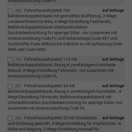
Innenausstattung Code FC
Fahrerhaussitzpaket 10A
auf Anfrage
Z39
Beifahrerdoppelsitzbank mit gestreiften Stoffbezug, 2-Wege
Lendenwirbelstütze links, 6-Wege Einstellung Faahrersitz,
Beifahrerdoppelsitzbank Unterladefunkltion-
Durchladeeinrichtung für sperrige Güter.- nur zusammen mit
Innenausstattung Code FC und Seitenairbags Code 4X1 und
Gurtstraffer Code 4RBund bei 4 Motion nr mit Auflastung Code
0WR oder Code 0WQ-
Fahrerhaussitzpaket 11A mit
auf Anfrage
Z34
Beifahrerdoppelsitzbank, Bezug in zweifarbigem Kunstleder
Robust, 4-Wege Einstellung Fahrersitz, -nur zusammen mit
Innenausstattung Code FA-
Fahrerhaussitzpaket 3A mit
auf Anfrage
Z31
Beifahrerdoppelsitzbank, Bezug in zweifarbigem Kunstleder , 4-
Wege Einstellung Fahrersitz, Beifahrerdoppelsitzbank mit
Unterladefunktion-Durchladeeinrichtung für sperrige Güter--nur
zusammen mit Innenausstattung Code FA
Fahrerhaussitzpaket 32 mit Einzelsitzen
auf Anfrage
Z20
und Sitzbezug gestreift, 4-Wege Einstellung für Kopfstützen. in
Höhe und Neigung, 2-Wege Einstellung manuell für