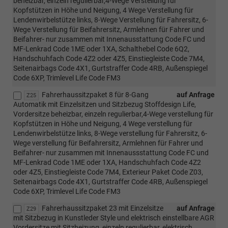
beheizbar, einzeln regulierbar,4-Wege Verstellung für
Kopfstützen in Höhe und Neigung, 4 Wege Verstellung für
Lendenwirbelstütze links, 8-Wege Verstellung für Fahrersitz, 6-
Wege Verstellung für Beifahrersitz, Armlehnen für Fahrer und
Beifahrer- nur zusammen mit Innenausstattung Code FC und
MF-Lenkrad Code 1ME oder 1XA, Schalthebel Code 6Q2,
Handschuhfach Code 4Z2 oder 4Z5, Einstiegleiste Code 7M4,
Seitenairbags Code 4X1, Gurtstraffer Code 4RB, Außenspiegel
Code 6XP, Trimlevel Life Code FM3
Fahrerhaussitzpaket 8 für 8-Gang
auf Anfrage
Z25
Automatik mit Einzelsitzen und Sitzbezug Stoffdesign Life,
Vordersitze beheizbar, einzeln regulierbar,4-Wege verstellung für
Kopfstützen in Höhe und Neigung, 4 Wege verstellung für
Lendenwirbelstütze links, 8-Wege verstellung für Fahrersitz, 6-
Wege verstellung für Beifahrersitz, Armlehnen für Fahrer und
Beifahrer- nur zusammen mit Innenaussstattung Code FC und
MF-Lenkrad Code 1ME oder 1XA, Handschuhfach Code 4Z2
oder 4Z5, Einstiegleiste Code 7M4, Exterieur Paket Code Z03,
Seitenairbags Code 4X1, Gurtstraffer Code 4RB, Außenspiegel
Code 6XP, Trimlevel Life Code FM3
Fahrerhaussitzpaket 23 mit Einzelsitze
auf Anfrage
Z29
mit Sitzbezug in Kunstleder Style und elektrisch einstellbare AGR
Vordersitze mit Sitzheizung, einzeln regulierbar, elektrisch