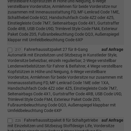
verstellbare Kopfstützen in Höhe und Neigung, 6-Wege
verstellbare Vordersitze, Armlehnen für beide Vordersitze nur
zusammen mit Innenaussstattung FD, MF-Lenkrad Code 1ME,
Schalthebel Code 6Q2, Handschuhfach Code 4Z2 oder 4Z5,
Einstiegleiste Code 7M7, Seitenairbags Code 4X1, Gurtstraffer
Code 4RB, USB Code U9D, Trimlevel Style Code FM4, Exterieur
Paket Code Z05, Fußranbeleuchtung Code QQ3, Außenspiegel
klappar mit Umfeldbeleuchtung Code 6XP
Fahrerhaussitzpaket 27 für 8-Gang
auf Anfrage
Z17
Automatik mit Einzelsitzen und Sitzbezug in Kunstleder Style,
Vordersitze beheizbar, einzeln regulierbar, 2-Wege verstellbar
Lendenwirbelstützen für Fahrer & Beifahrer, 4 Wege verstellbare
Kopfstützen in Höhe und Neigung, 6-Wege verstellbare
Vordersitze, Armlehnen für beide Vordersitze nur zusammen mit
Innenaussstattung FD, MF-Lenkrad Code 1ME oder 1XA,
Handschuhfach Code 4Z2 oder 4Z5, Einstiegleiste Code 7M7,
Seitenairbags Code 4X1, Gurtstraffer Code 4RB, USB Code U9D,
Trimlevel Style Code FM4, Exterieur Paket Code Z05,
Fußraumbeleuchtung Code QQ3, Außenspiegel klappbar mit
Umfeldbeleuchtung Code 6XP
Fahrerhaussitzpaket 8 für Schaltgetriebe
auf Anfrage
Z25
mit Einzelsitzen und Sitzbezug Stoffdesign Life, Vordersitze