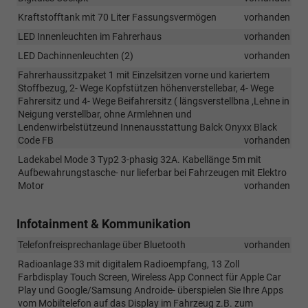
Kraftstofftank mit 70 Liter Fassungsvermögen
vorhanden
LED Innenleuchten im Fahrerhaus
vorhanden
LED Dachinnenleuchten (2)
vorhanden
Fahrerhaussitzpaket 1 mit Einzelsitzen vorne und kariertem
Stoffbezug, 2- Wege Kopfstützen höhenverstellebar, 4- Wege
Fahrersitz und 4- Wege Beifahrersitz ( längsverstellbna ,Lehne in
Neigung verstellbar, ohne Armlehnen und
Lendenwirbelstützeund Innenausstattung Balck Onyxx Black
Code FB
vorhanden
Ladekabel Mode 3 Typ2 3-phasig 32A. Kabellänge 5m mit
Aufbewahrungstasche- nur lieferbar bei Fahrzeugen mit Elektro
Motor
vorhanden
Infotainment & Kommunikation
Telefonfreisprechanlage über Bluetooth
vorhanden
Radioanlage 33 mit digitalem Radioempfang, 13 Zoll
Farbdisplay Touch Screen, Wireless App Connect für Apple Car
Play und Google/Samsung Androide- überspielen Sie Ihre Apps
vom Mobiltelefon auf das Display im Fahrzeug z.B. zum