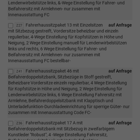
Lendenwirbelstütze links, &-Wege Einstellung für Fahrer- und
Beifahrersitz mit Armlehnen- nur zusammen mit
Innenausstattung FC
Fahrerhaussitzpaket 13 mit Einzelsitzen
auf Anfrage
Z27
mit Sitzbezug gestreift, Vordersitze beheizbar und einzeln
regulierbar, 4-Wege Einstellung für Kopfstützen in Höhe und
Neigung, 2 Wege Einstellung manuell für Lendenwirbelstützen
links und rechts, 6 Wege Einstellung für Fahrer- und
Beifahrersitz mit Armlehnen- nur zusammen mit
Innenausstattung FC bestellbar-
Fahrerhaussitzpaket 46 mit
auf Anfrage
Z41
Beifahrerdoppelsitzbank, Sitzbezüge in Stoff gestreift,
Beheizbare Vordersitze einzeln regulierbar, 4 Wege Einstellung
für Kopfstütze in Höhe und Neigung, 2 Wege Einstellung für
Lendenwirbelstütze links, 6 Wege Einstellung Fahrersitz mit
Armlehne, Beifahrerdoppelsitzbank mit Klapptisch und
Unterladefunktion-Durchladeeinrichtung für sperrige Güter- nur
zusammen mit Innenausstattung Code FC-
Fahrerhaussitzpaket 17 A mit
auf Anfrage
Z36
Beifahrerdoppelsitzbank mit Sitzbezug in zweifarbigem
Kunstleder "Robust", 4 -Wege Einstellung Fahrersitz,