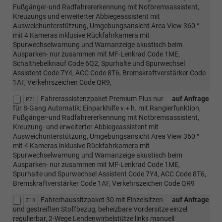
Fußgänger-und Radfahrererkennung mit Notbremsassistent,
Kreuzungs und erweiterter Abbiegeassistent mit
Ausweichunterstützung, Umgebungsansicht Area View 360 °
mit 4 Kameras inklusive Rückfahrkamera mit
Spurwechselwarnung und Warnanzeige akustisch beim
Ausparken- nur zusammen mit MF-Lenkrad Code 1ME,
Schalthebelknauf Code 6Q2, Spurhalte und Spurwechsel
Assistent Code 7Y4, ACC Code 8T6, Bremskraftverstärker Code
1AF, Verkehrszeichen Code QR9,
Fahrerassistenzpaket Premium Plus nur
auf Anfrage
P71
für 8-Gang Automatik: Einparkhilfe v.+ h. mit Rangierfunktion,
Fußgänger-und Radfahrererkennung mit Notbremsassistent,
Kreuzung- und erweiterter Abbiegeassistent mit
Ausweichunterstützung, Umgebungsansicht Area View 360 °
mit 4 Kameras inklusive Rückfahrkamera mit
Spurwechselwarnung und Warnanzeige akustisch beim
Ausparken- nur zusammen mit MF-Lenkrad Code 1ME,
Spurhalte und Spurwechsel Assistent Code 7Y4, ACC Code 8T6,
Bremskraftverstärker Code 1AF, Verkehrszeichen Code QR9
Fahrerhaussitzpaket 30 mit Einzelsitzen
auf Anfrage
Z18
und gestreiften Stoffbezug, beheizbare Vordersitze einzel
regulierbar, 2-Wege Lendenwirbelstütze links manuell