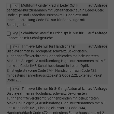
Multifunktionslenkrad in Leder Optik
auf Anfrage
1XA
beheizbar-nur zusammen mit Schalthebelknauf in Leder-Optik
Code 6Q2 und Fahrerhaussitzpaket 3 Code Z23 und
Innenausstattung Code FC- nur für Fahrzeuge mit
Schaltgetriebe-
Schalthebelknauf in Leder Optik- nur für
auf Anfrage
6Q2
Fahrzeuge mit Schaltgetriebe-
Trimlevel Life nur für Handschalter:
auf Anfrage
FM3
Displayrahmen in Hochglanz schwarz, Dekorleisten ,
Türinnengriffe verchromt, Sonnenblenden mit beleuchteten
Make-Up Spiegeln, Akustikumfang High- nur zusammen mit MF-
Lenkrad Code 1ME, Schalthebelknauf in Leder -Optik,
Einstiegleiste vorne Code 7M4, Handschuhfach Code 4Z2,
mindestens Fahrerhaussitzpaket 2 Code ZZ2, Exterieur Paket
Code Z03
Trimlevel Life nur für 8- Gang Automatik:
auf Anfrage
FM3
Displayrahmen in Hochglanz schwarz, Dekorleisten ,
Türinnengriffe verchromt, Sonnenblenden mit beleuchteten
Make-Up Spiegeln ,Akustikumfang High- nur zusammen mit MF-
Lenkrad Code 1ME, Einstiegleiste vorne Code 7M4,
Handschuhfach Code 4Z2, mindestens Fahrerhaussitzpaket 2