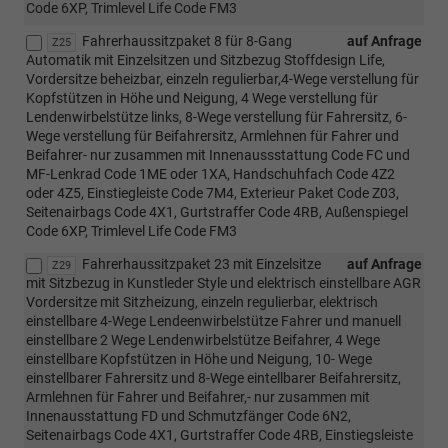
Code 6XP, Trimlevel Life Code FM3
Fahrerhaussitzpaket 8 für 8-Gang
auf Anfrage
Z25
Automatik mit Einzelsitzen und Sitzbezug Stoffdesign Life,
Vordersitze beheizbar, einzeln regulierbar,4-Wege verstellung für
Kopfstützen in Höhe und Neigung, 4 Wege verstellung für
Lendenwirbelstütze links, 8-Wege verstellung für Fahrersitz, 6-
Wege verstellung für Beifahrersitz, Armlehnen für Fahrer und
Beifahrer- nur zusammen mit Innenaussstattung Code FC und
MF-Lenkrad Code 1ME oder 1XA, Handschuhfach Code 4Z2
oder 4Z5, Einstiegleiste Code 7M4, Exterieur Paket Code Z03,
Seitenairbags Code 4X1, Gurtstraffer Code 4RB, Außenspiegel
Code 6XP, Trimlevel Life Code FM3
Fahrerhaussitzpaket 23 mit Einzelsitze
auf Anfrage
Z29
mit Sitzbezug in Kunstleder Style und elektrisch einstellbare AGR
Vordersitze mit Sitzheizung, einzeln regulierbar, elektrisch
einstellbare 4-Wege Lendeenwirbelstütze Fahrer und manuell
einstellbare 2 Wege Lendenwirbelstütze Beifahrer, 4 Wege
einstellbare Kopfstützen in Höhe und Neigung, 10- Wege
einstellbarer Fahrersitz und 8-Wege eintellbarer Beifahrersitz,
Armlehnen für Fahrer und Beifahrer,- nur zusammen mit
Innenausstattung FD und Schmutzfänger Code 6N2,
Seitenairbags Code 4X1, Gurtstraffer Code 4RB, Einstiegsleiste