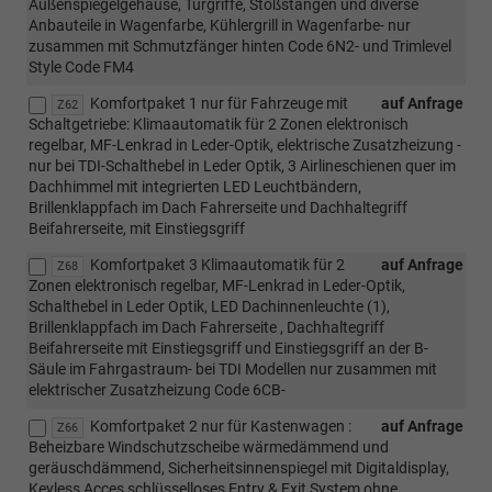
Außenspiegelgehäuse, Türgriffe, Stoßstangen und diverse
Anbauteile in Wagenfarbe, Kühlergrill in Wagenfarbe- nur
zusammen mit Schmutzfänger hinten Code 6N2- und Trimlevel
Style Code FM4
Komfortpaket 1 nur für Fahrzeuge mit
auf Anfrage
Z62
Schaltgetriebe: Klimaautomatik für 2 Zonen elektronisch
regelbar, MF-Lenkrad in Leder-Optik, elektrische Zusatzheizung -
nur bei TDI-Schalthebel in Leder Optik, 3 Airlineschienen quer im
Dachhimmel mit integrierten LED Leuchtbändern,
Brillenklappfach im Dach Fahrerseite und Dachhaltegriff
Beifahrerseite, mit Einstiegsgriff
Komfortpaket 3 Klimaautomatik für 2
auf Anfrage
Z68
Zonen elektronisch regelbar, MF-Lenkrad in Leder-Optik,
Schalthebel in Leder Optik, LED Dachinnenleuchte (1),
Brillenklappfach im Dach Fahrerseite , Dachhaltegriff
Beifahrerseite mit Einstiegsgriff und Einstiegsgriff an der B-
Säule im Fahrgastraum- bei TDI Modellen nur zusammen mit
elektrischer Zusatzheizung Code 6CB-
Komfortpaket 2 nur für Kastenwagen :
auf Anfrage
Z66
Beheizbare Windschutzscheibe wärmedämmend und
geräuschdämmend, Sicherheitsinnenspiegel mit Digitaldisplay,
Keyless Acces schlüsselloses Entry & Exit System ohne