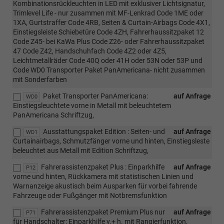
Kombinationsrückleuchten in LED mit exklusiver Lichtsignatur,
Trimlevel Life - nur zusammen mit MF-Lenkrad Code 1ME oder
1XA, Gurtstraffer Code 4RB, Seiten & Curtain-Airbags Code 4X1,
Einstiegsleiste Schiebetüre Code 4ZH, Fahrerhaussitzpaket 12
Code Z45- bei KaWa Plus Code Z26- oder Fahrerhaussitzpaket
47 Code Z42, Handschuhfach Code 4Z2 oder 4Z5,
Leichtmetallräder Code 40Q oder 41H oder 53N oder 53P und
Code WD0 Transporter Paket PanAmericana- nicht zusammen
mit Sonderfarben
Paket Transporter PanAmericana:
auf Anfrage
WD0
Einstiegsleuchtete vorne in Metall mit beleuchtetem
PanAmericana Schriftzug,
Ausstattungspaket Edition : Seiten- und
auf Anfrage
WD1
Curtainairbags, Schmutzfänger vorne und hinten, Einstiegsleste
beleuchtet aus Metall mit Edition Schriftzug,
Fahrerassistenzpaket Plus : Einparkhilfe
auf Anfrage
P12
vorne und hinten, Rückkamera mit statistischen Linien und
Warnanzeige akustisch beim Ausparken für vorbei fahrende
Fahrzeuge oder Fußgänger mit Notbremsfunktion
Fahrerassistenzpaket Premium Plus nur
auf Anfrage
P71
für Handschalter: Einparkhilfe v.+ h. mit Rangierfunktion,