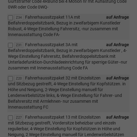
Gurtstraffer Code 4RBund bei 4 Motion nr mit Auflastung Code
0WR oder Code 0WQ-
Fahrerhaussitzpaket 11A mit
auf Anfrage
Z34
Beifahrerdoppelsitzbank, Bezug in zweifarbigem Kunstleder
Robust, 4-Wege Einstellung Fahrersitz, -nur zusammen mit
Innenausstattung Code FA-
Fahrerhaussitzpaket 3A mit
auf Anfrage
Z31
Beifahrerdoppelsitzbank, Bezug in zweifarbigem Kunstleder , 4-
Wege Einstellung Fahrersitz, Beifahrerdoppelsitzbank mit
Unterladefunktion-Durchladeeinrichtung für sperrige Güter--nur
zusammen mit Innenausstattung Code FA
Fahrerhaussitzpaket 32 mit Einzelsitzen
auf Anfrage
Z20
und Sitzbezug gestreift, 4-Wege Einstellung für Kopfstützen. in
Höhe und Neigung, 2-Wege Einstellung manuell für
Lendenwirbelstütze links, &-Wege Einstellung für Fahrer- und
Beifahrersitz mit Armlehnen- nur zusammen mit
Innenausstattung FC
Fahrerhaussitzpaket 13 mit Einzelsitzen
auf Anfrage
Z27
mit Sitzbezug gestreift, Vordersitze beheizbar und einzeln
regulierbar, 4-Wege Einstellung für Kopfstützen in Höhe und
Neigung, 2 Wege Einstellung manuell für Lendenwirbelstützen