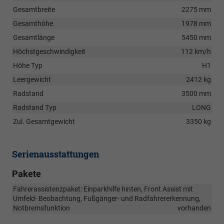
Gesamtbreite
2275 mm
Gesamthöhe
1978 mm
Gesamtlänge
5450 mm
Höchstgeschwindigkeit
112 km/h
Höhe Typ
H1
Leergewicht
2412 kg
Radstand
3500 mm
Radstand Typ
LONG
Zul. Gesamtgewicht
3350 kg
Serienausstattungen
Pakete
Fahrerassistenzpaket: Einparkhilfe hinten, Front Assist mit
Umfeld- Beobachtung, Fußgänger- und Radfahrererkennung,
Notbremsfunktion
vorhanden