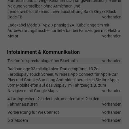
Fahrersitz und 4- Wege Beifahrersitz ( längsverstellbna ,Lehne in
Neigung verstellbar, ohne Armlehnen und
Lendenwirbelstützeund Innenausstattung Balck Onyxx Black
Code FB
vorhanden
Ladekabel Mode 3 Typ2 3-phasig 32A. Kabellänge 5m mit
Aufbewahrungstasche- nur lieferbar bei Fahrzeugen mit Elektro
Motor
vorhanden
Infotainment & Kommunikation
Telefonfreisprechanlage über Bluetooth
vorhanden
Radioanlage 33 mit digitalem Radioempfang, 13 Zoll
Farbdisplay Touch Screen, Wireless App Connect für Apple Car
Play und Google/Samsung Androide- überspielen Sie Ihre Apps
vom Mobiltelefon auf das Display im Fahrzeug z.B. zum
Navigieren mit Google Maps-
vorhanden
4 Lautsprecher - 2 in der Instrumententafel. 2 in den
Fahrerhaustüren
vorhanden
Vorbereitung für We Connect
vorhanden
5 G Modem
vorhanden