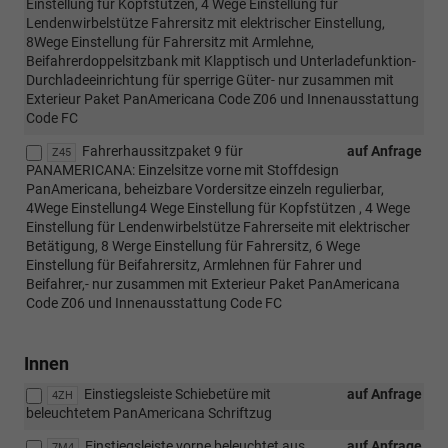
Einstellung für Kopfstützen, 4 Wege Einstellung für
Lendenwirbelstütze Fahrersitz mit elektrischer Einstellung,
8Wege Einstellung für Fahrersitz mit Armlehne,
Beifahrerdoppelsitzbank mit Klapptisch und Unterladefunktion-
Durchladeeinrichtung für sperrige Güter- nur zusammen mit
Exterieur Paket PanAmericana Code Z06 und Innenausstattung
Code FC
Fahrerhaussitzpaket 9 für
auf Anfrage
Z45
PANAMERICANA: Einzelsitze vorne mit Stoffdesign
PanAmericana, beheizbare Vordersitze einzeln regulierbar,
4Wege Einstellung4 Wege Einstellung für Kopfstützen , 4 Wege
Einstellung für Lendenwirbelstütze Fahrerseite mit elektrischer
Betätigung, 8 Werge Einstellung für Fahrersitz, 6 Wege
Einstellung für Beifahrersitz, Armlehnen für Fahrer und
Beifahrer,- nur zusammen mit Exterieur Paket PanAmericana
Code Z06 und Innenausstattung Code FC
Innen
Einstiegsleiste Schiebetüre mit
auf Anfrage
4ZH
beleuchtetem PanAmericana Schriftzug
Einstiegsleiste vorne beleuchtet aus
auf Anfrage
7M4