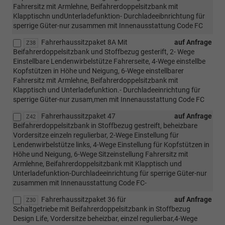
Fahrersitz mit Armlehne, Beifahrerdoppelsitzbank mit
Klapptischn undUnterladefunktion- Durchladeeibnrichtung für
sperrige Güter-nur zusammen mit Innenausstattung Code FC
Fahrerhaussitzpaket 8A Mit
auf Anfrage
Z38
Beifahrerdoppelsitzbank und Stoffbezug gesterift, 2- Wege
Einstellbare Lendenwirbelstütze Fahrerseite, 4-Wege einstellbe
Kopfstützen in Höhe und Neigung, 6-Wege einstellbarer
Fahrersitz mit Armlehne, Beifahrerdoppelsitzbank mit
Klapptisch und Unterladefunktion.- Durchladeeinrichtung für
sperrige Güter-nur zusam,men mit Innenausstattung Code FC
Fahrerhaussitzpaket 47
auf Anfrage
Z42
Beifahrerdoppelsitzbank in Stoffbezug gestreift, beheizbare
Vordersitze einzeln regulierbar, 2-Wege Einstellung für
Lendenwirbelstütze links, 4-Wege Einstellung für Kopfstützen in
Höhe und Neigung, 6-Wege Sitzeinstellung Fahrersitz mit
Armlehne, Beifahrerdoppelsitzbank mit Klapptisch und
Unterladefunktion-Durchladeeinrichtung für sperrige Güter-nur
zusammen mit Innenausstattung Code FC-
Fahrerhaussitzpaket 36 für
auf Anfrage
Z30
Schaltgetriebe mit Beifahrerdoppelsitzbank in Stoffbezug
Design Life, Vordersitze beheizbar, einzel regulierbar,4-Wege