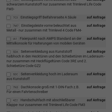
schwarzem Kunststoff nur zusammen mit Trimlevel Life Code
FM3-
Einstiiegsgriff Beifahrerseite A Sàule
auf Anfrage
7C3
Einstiegsleiste vorne beleuchtet aus
auf Anfrage
7M7
Metall - nur zusammen mit Trimlevel 4 Code FM4-
Fixierpunkt nach AMPS Standard an der
auf Anfrage
IA1
Mittelkonsole für Halterungen von mobilen Geräten
Seitenverkleidung aus Kunststoff
auf Anfrage
5DA
halbhoch in den Hecktüren und den Schiebetüren im Laderaum -
nur zusammen mit Heckflügeltüren Code 3RE und 2.
Schiebetüre Code GZ2
Seitenverkleidung hoch im Laderaum
auf Anfrage
5DC
aus Kunststoff
Dachkonsole groß mit 1-DIN-Fach z.B.
auf Anfrage
7N3
Für einen Fahrtenschreiber
Handschuhfach mit abschließbarer
auf Anfrage
4Z2
Klappe- nur zusammen mit Trimlevel Life Code FM3