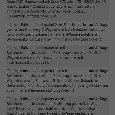
Code 7M7, Handschuhfach Code 4Z2 oder 4Z5, USB COde U9D,
Komfortpaket 1 Code Z62 oder Z68 je nach Ausstattung,
Trimlevel Style Code FM4, Exterieur Paket Code Z05,
Fußrambeleuchtung Code QQ3,
Fahrerhaussitzpaket 2 mit Einzelsitzen in
auf Anfrage
Z22
gestreiften Sitzbezug, 2 Wege einstellbare Lendenwirbelstütze
links, 6-Wege einstellbarer Fahrersitz, 4-Wege einstellbarer
Beifahrersitz- nur zusammen mit Innenausstattung Code FC
Fahrerhaussitzpaket 6A mit
auf Anfrage
Z33
Beifahrerdoppelsitzbank und Sitzbezug in kariertem Stoff, 4-
Wege einstellbarer Fahrersitz nur zusammen mit
Innenausstattung Code FB
Fahrerhaussitzpaket 12A mit
auf Anfrage
Z35
Beifahrerdoppelsitzbank und Sitzbezug in kariertem Stoff, 4-
Wege einstellunfg Fahrersitz, Beifahrerdioppelsitzbank mit
Unterladefunktion- Durchladeeinrichtung für sperrige Güter-. nur
zusammen mit Innenausstattung Code FB
Fahrerhaussitzpaket 49 mit
auf Anfrage
Z43
Beifahrerdoppelsitzbank und Stoffbezug gestreift, 2- Wege
einstellbare Lendenwirbelstütze links, 4-Wege einstellbare
Kopfstützen in Höhe und Neigung, 6-Wege einstellbarer