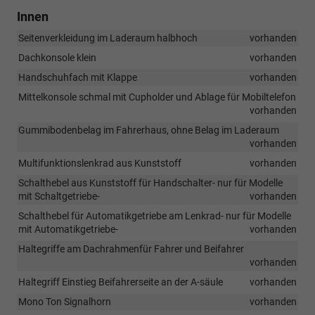
Innen
Seitenverkleidung im Laderaum halbhoch
vorhanden
Dachkonsole klein
vorhanden
Handschuhfach mit Klappe
vorhanden
Mittelkonsole schmal mit Cupholder und Ablage für Mobiltelefon
vorhanden
Gummibodenbelag im Fahrerhaus, ohne Belag im Laderaum
vorhanden
Multifunktionslenkrad aus Kunststoff
vorhanden
Schalthebel aus Kunststoff für Handschalter- nur für Modelle
mit Schaltgetriebe-
vorhanden
Schalthebel für Automatikgetriebe am Lenkrad- nur für Modelle
mit Automatikgetriebe-
vorhanden
Haltegriffe am Dachrahmenfür Fahrer und Beifahrer
vorhanden
Haltegriff Einstieg Beifahrerseite an der A-säule
vorhanden
Mono Ton Signalhorn
vorhanden