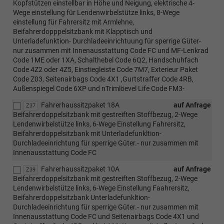
Kopfstützen einstellbar in Höhe und Neigung, elektrische 4-
Wege einstellung für Lendenwirbelstütze links, 8-Wege
einstellung für Fahrersitz mit Armlehne,
Beifahrerdopppelsitzbank mit Klapptisch und
Unterladefunktion- Durchladeeinrichtuung für sperrige Güter-
nur zusammen mit Innenausstattung Code FC und MF-Lenkrad
Code 1ME oder 1XA, Schalthebel Code 6Q2, Handschuhfach
Code 4Z2 oder 4Z5, Einstiegleiste Code 7M7, Exterieur Paket
Code Z03, Seitenairbags Code 4X1 ,Gurtstraffer Code 4RB,
Außenspiegel Code 6XP und nTrimlöevel Life Code FM3-
Fahrerhaussitzpaket 18A
auf Anfrage
Z37
Beifahrerdoppelsitzbank mit gestreiften Stoffbezug, 2-Wege
Lendenwirbelstütze links, 6-Wege Einstellung Fahrersitz,
Beifahrerdoppelsitzbank mit Unterladefunkltion-
Durchladeeinrichtung für sperrige Güter.- nur zusammen mit
Innenausstattung Code FC
Fahrerhaussitzpaket 10A
auf Anfrage
Z39
Beifahrerdoppelsitzbank mit gestreiften Stoffbezug, 2-Wege
Lendenwirbelstütze links, 6-Wege Einstellung Faahrersitz,
Beifahrerdoppelsitzbank Unterladefunkltion-
Durchladeeinrichtung für sperrige Güter.- nur zusammen mit
Innenausstattung Code FC und Seitenairbags Code 4X1 und