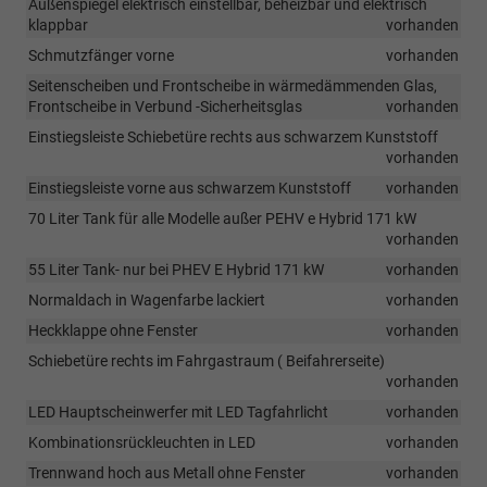
Außenspiegel elektrisch einstellbar, beheizbar und elektrisch
klappbar
vorhanden
Schmutzfänger vorne
vorhanden
Seitenscheiben und Frontscheibe in wärmedämmenden Glas,
Frontscheibe in Verbund -Sicherheitsglas
vorhanden
Einstiegsleiste Schiebetüre rechts aus schwarzem Kunststoff
vorhanden
Einstiegsleiste vorne aus schwarzem Kunststoff
vorhanden
70 Liter Tank für alle Modelle außer PEHV e Hybrid 171 kW
vorhanden
55 Liter Tank- nur bei PHEV E Hybrid 171 kW
vorhanden
Normaldach in Wagenfarbe lackiert
vorhanden
Heckklappe ohne Fenster
vorhanden
Schiebetüre rechts im Fahrgastraum ( Beifahrerseite)
vorhanden
LED Hauptscheinwerfer mit LED Tagfahrlicht
vorhanden
Kombinationsrückleuchten in LED
vorhanden
Trennwand hoch aus Metall ohne Fenster
vorhanden