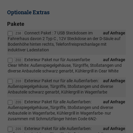
Optionale Extras
Pakete
Connect Paket : 7 USB Steckdosen im
auf Anfrage
Z58
Fahrerhaus davon 2 Typ C , 12V Steckdose an der D-Säule auf
Bodenhöhe hinten rechts, Telefonfreisprechanlage mit
induktiver Ladestation
Exterieur Paket nur für Aussenfarbe
auf Anfrage
Z02
Clear White: Außenspiegelgehäuse, Türgriffe, Stoßstangen und
diverse Anbauteile schwarz genarbt, Kühlergrill in Cear White
Exterieur Paket nur für alle Außenfarben:
auf Anfrage
Z03
Außenspiegelgehäuse, Türgriffe, Stoßstangen und diverse
Anbauteile schwarz genarbt, Kühlergrill in Wagenfarbe
Exterieur Paket für alle Außenfarben:
auf Anfrage
Z05
Außenspiegelgehäuse,,Türgriffe, Stoßstangen und diverse
Anbauteile in Wagenfarbe, Kühlergrill in Wagenfarbe- nur
zusammen mit Schmutzfänger hinten Code 6N2-
Exterieur Paket für alle Außenfarben:
auf Anfrage
Z05