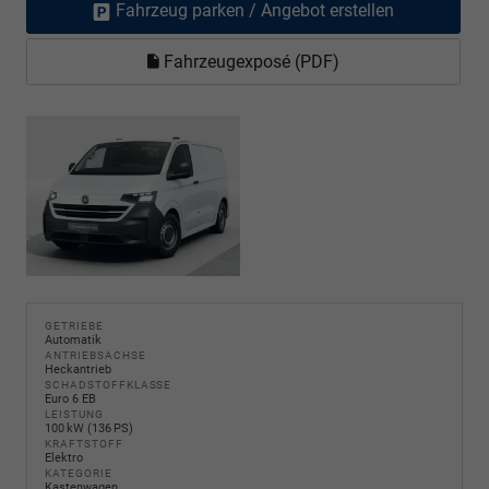
Fahrzeug parken / Angebot erstellen
Fahrzeugexposé (PDF)
GETRIEBE
Automatik
ANTRIEBSACHSE
Heckantrieb
SCHADSTOFFKLASSE
Euro 6 EB
LEISTUNG
100 kW (136 PS)
KRAFTSTOFF
Elektro
KATEGORIE
Kastenwagen