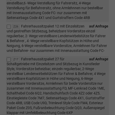
einstellbar,6 -Wege Verstellung für Fahrersitz, 4-Wege
Verstellung für Beifahrersitz, ohne Armlehnnen nur bestellbar
mit Innenausstattung Code FC- nur zusammen mit
Seitenairbags Code 4X1 und Gurtstraffern Code 4RB
Fahrerhaussitzpaket 12 mit Einzelsitzen
auf Anfrage
Z26
und gestreiften Sitzbezug, beheizbare Vordersitze einzel
regulierbar, 2- Wege verstellbare Lendenwirbelstütze für Fahrer
& Beifahrer , 4 -Wege verstellbare Kopfstützen in Höhe und
Neigung, 6-Wege verstellbare Vordersitze, Armlehnen für Fahrer
und Beifahrer- nur zusammen mit Innenausstattung Code FC-
Fahrerhaussitzpaket 27 für
auf Anfrage
Z17
Schaltgetriebe mit Einzelsitzen und Sitzbezug in Kunstleder
Style, Vordersitze beheizbar, einzeln regulierbar, 2-Wege
verstellbar Lendenwirbelstützen für Fahrer & Beifahrer, 4 Wege
verstellbare Kopfstützen in Höhe und Neigung, 6-Wege
verstellbare Vordersitze, Armlehnen für beide Vordersitze nur
zusammen mit Innenaussstattung FD, MF-Lenkrad Code 1ME,
Schalthebel Code 6Q2, Handschuhfach Code 4Z2 oder 4Z5,
Einstiegleiste Code 7M7, Seitenairbags Code 4X1, Gurtstraffer
Code 4RB, USB Code U9D, Trimlevel Style Code FM4, Exterieur
Paket Code Z05, Fußranbeleuchtung Code QQ3, Außenspiegel
klappar mit Umfeldbeleuchtung Code 6XP