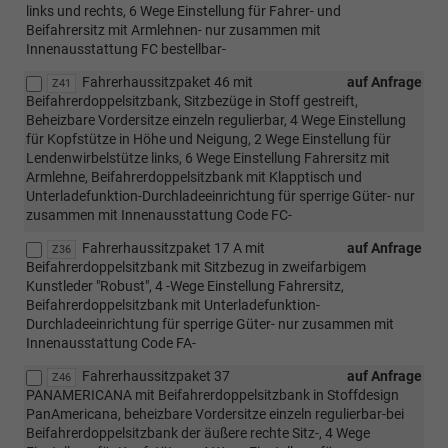
links und rechts, 6 Wege Einstellung für Fahrer- und
Beifahrersitz mit Armlehnen- nur zusammen mit
Innenausstattung FC bestellbar-
Fahrerhaussitzpaket 46 mit
auf Anfrage
Z41
Beifahrerdoppelsitzbank, Sitzbezüge in Stoff gestreift,
Beheizbare Vordersitze einzeln regulierbar, 4 Wege Einstellung
für Kopfstütze in Höhe und Neigung, 2 Wege Einstellung für
Lendenwirbelstütze links, 6 Wege Einstellung Fahrersitz mit
Armlehne, Beifahrerdoppelsitzbank mit Klapptisch und
Unterladefunktion-Durchladeeinrichtung für sperrige Güter- nur
zusammen mit Innenausstattung Code FC-
Fahrerhaussitzpaket 17 A mit
auf Anfrage
Z36
Beifahrerdoppelsitzbank mit Sitzbezug in zweifarbigem
Kunstleder "Robust", 4 -Wege Einstellung Fahrersitz,
Beifahrerdoppelsitzbank mit Unterladefunktion-
Durchladeeinrichtung für sperrige Güter- nur zusammen mit
Innenausstattung Code FA-
Fahrerhaussitzpaket 37
auf Anfrage
Z46
PANAMERICANA mit Beifahrerdoppelsitzbank in Stoffdesign
PanAmericana, beheizbare Vordersitze einzeln regulierbar-bei
Beifahrerdoppelsitzbank der äußere rechte Sitz-, 4 Wege