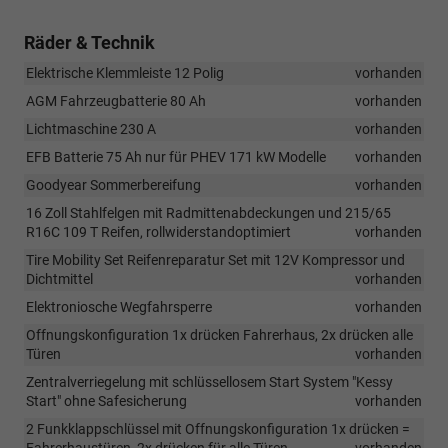
Räder & Technik
Elektrische Klemmleiste 12 Polig
vorhanden
AGM Fahrzeugbatterie 80 Ah
vorhanden
Lichtmaschine 230 A
vorhanden
EFB Batterie 75 Ah nur für PHEV 171 kW Modelle
vorhanden
Goodyear Sommerbereifung
vorhanden
16 Zoll Stahlfelgen mit Radmittenabdeckungen und 215/65
R16C 109 T Reifen, rollwiderstandoptimiert
vorhanden
Tire Mobility Set Reifenreparatur Set mit 12V Kompressor und
Dichtmittel
vorhanden
Elektroniosche Wegfahrsperre
vorhanden
Offnungskonfiguration 1x drücken Fahrerhaus, 2x drücken alle
Türen
vorhanden
Zentralverriegelung mit schlüssellosem Start System "Kessy
Start" ohne Safesicherung
vorhanden
2 Funkklappschlüssel mit Offnungskonfiguration 1x drücken =
Fahrerhaustüren, 2x drücken für alle Türen
vorhanden