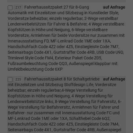
Fahrerhaussitzpaket 27 für 8-Gang
auf Anfrage
Z17
Automatik mit Einzelsitzen und Sitzbezug in Kunstleder Style,
Vordersitze beheizbar, einzeln regulierbar, 2-Wege verstellbar
Lendenwirbelstützen für Fahrer & Beifahrer, 4 Wege verstellbare
Kopfstützen in Höhe und Neigung, 6-Wege verstellbare
Vordersitze, Armlehnen für beide Vordersitze nur zusammen mit
Innenaussstattung FD, MF-Lenkrad Code 1ME oder 1XA,
Handschuhfach Code 4Z2 oder 4Z5, Einstiegleiste Code 7M7,
Seitenairbags Code 4X1, Gurtstraffer Code 4RB, USB Code U9D,
Trimlevel Style Code FM4, Exterieur Paket Code Z05,
Fußraumbeleuchtung Code QQ3, Außenspiegel klappbar mit
Umfeldbeleuchtung Code 6XP
Fahrerhaussitzpaket 8 für Schaltgetriebe
auf Anfrage
Z25
mit Einzelsitzen und Sitzbezug Stoffdesign Life, Vordersitze
beheizbar, einzeln regulierbar,4-Wege Verstellung für
Kopfstützen in Höhe und Neigung, 4 Wege Verstellung für
Lendenwirbelstütze links, 8-Wege Verstellung für Fahrersitz, 6-
Wege Verstellung für Beifahrersitz, Armlehnen für Fahrer und
Beifahrer- nur zusammen mit Innenausstattung Code FC und
MF-Lenkrad Code 1ME oder 1XA, Schalthebel Code 6Q2,
Handschuhfach Code 4Z2 oder 4Z5, Einstiegleiste Code 7M4,
Seitenairbags Code 4X1, Gurtstraffer Code 4RB, Außenspiegel