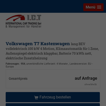
Menü
Volkswagen T7 Kastenwagen
lang BEV
vollelektrisch 100 kW 4 Motion, Klimaautomatik für 1 Zone,
Außenspiegel elektrisch klappbar, Batterie 70 kWh nett,
elektrische Zusatzheizung
Fahrzeugnr.
:
954
, unverbindliche Lieferzeit:
4 Monate
, Landesversion: EU -
Europa
auf Anfrage
Gesamtpreis
ohne MwSt.
Fahrzeug bestellen