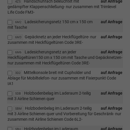
Handschuhfach beleuchtet mit
auf Anfrage
4Z5
gedämpfter Klappenschließung- nur zusammen mit Trimlevel
Life Code FM3-
Ladesicherungsnetz 150 cm x 150 cm
auf Anfrage
6M2
mit Tasche
Gepäcknetz an jeder Heckflügeltüre- nur
auf Anfrage
6M3
zusammen mit Heckflügeltüren Code 3RE-
Ladesicherungsnetz an jeder
auf Anfrage
6M6
Heckflügeltüren150 cm x 150 cm mit Tasche und Gepäcknetzen-
nur zusammen mit Heckflügeltüren Code 3RE-
Mittelkonsole breit mit Cupholder und
auf Anfrage
3D2
Ablage für Mobiltelefon- nur zusammen mit Fixierpunkt Code
IA1
Holzbodenbelag im Laderaum 2-teilig
auf Anfrage
5DB
mit 3 Airline Schienen quer
Holzbodenbelag im Laderaum 2-teilig
auf Anfrage
5BM
mit 3 Airline Schienen quer und Vorbereitung für Geschränk- nur
zusammen mit Airline Schienen Code 6L2-
Holzbodenbelag im Laderaum
auf Anfrage
5BU