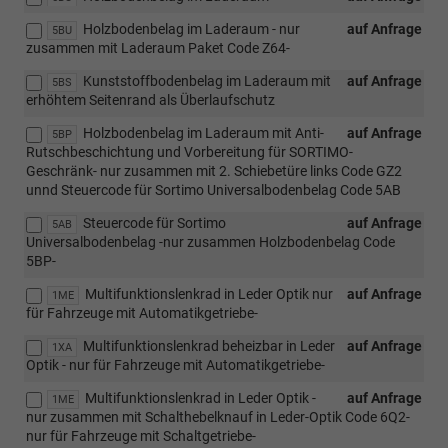
Holzbodenbelag im Laderaum - nur
auf Anfrage
5BU
zusammen mit Laderaum Paket Code Z64-
Kunststoffbodenbelag im Laderaum mit
auf Anfrage
5BS
erhöhtem Seitenrand als Überlaufschutz
Holzbodenbelag im Laderaum mit Anti-
auf Anfrage
5BP
Rutschbeschichtung und Vorbereitung für SORTIMO-
Geschränk- nur zusammen mit 2. Schiebetüre links Code GZ2
unnd Steuercode für Sortimo Universalbodenbelag Code 5AB
Steuercode für Sortimo
auf Anfrage
5AB
Universalbodenbelag -nur zusammen Holzbodenbelag Code
5BP-
Multifunktionslenkrad in Leder Optik nur
auf Anfrage
1ME
für Fahrzeuge mit Automatikgetriebe-
Multifunktionslenkrad beheizbar in Leder
auf Anfrage
1XA
Optik - nur für Fahrzeuge mit Automatikgetriebe-
Multifunktionslenkrad in Leder Optik -
auf Anfrage
1ME
nur zusammen mit Schalthebelknauf in Leder-Optik Code 6Q2-
nur für Fahrzeuge mit Schaltgetriebe-