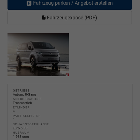
Fahrzeug parken / Angebot erstellen
Fahrzeugexposé (PDF)
GETRIEBE
Autom. 8-Gang
ANTRIEBSACHSE
Frontantrieb
ZYLINDER
4
PARTIKELFILTER
1
SCHADSTOFFKLASSE
Euro 6 EB
HUBRAUM
1.968 ccm