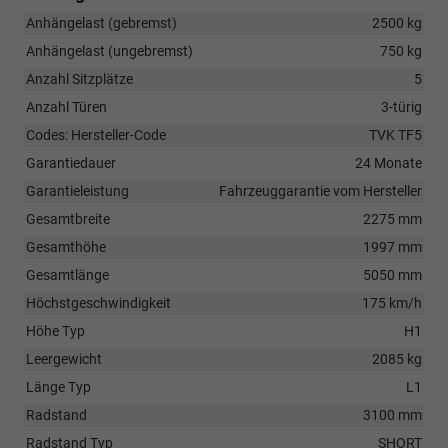
Anhängelast (gebremst)
2500 kg
Anhängelast (ungebremst)
750 kg
Anzahl Sitzplätze
5
Anzahl Türen
3-türig
Codes: Hersteller-Code
TVK TF5
Garantiedauer
24 Monate
Garantieleistung
Fahrzeuggarantie vom Hersteller
Gesamtbreite
2275 mm
Gesamthöhe
1997 mm
Gesamtlänge
5050 mm
Höchstgeschwindigkeit
175 km/h
Höhe Typ
H1
Leergewicht
2085 kg
Länge Typ
L1
Radstand
3100 mm
Radstand Typ
SHORT