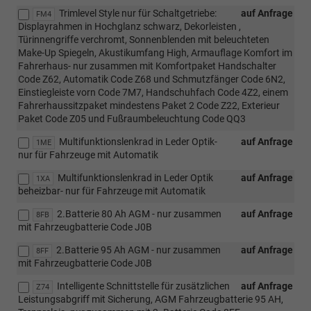
Trimlevel Style nur für Schaltgetriebe:
auf Anfrage
FM4
Displayrahmen in Hochglanz schwarz, Dekorleisten ,
Türinnengriffe verchromt, Sonnenblenden mit beleuchteten
Make-Up Spiegeln, Akustikumfang High, Armauflage Komfort im
Fahrerhaus- nur zusammen mit Komfortpaket Handschalter
Code Z62, Automatik Code Z68 und Schmutzfänger Code 6N2,
Einstiegleiste vorn Code 7M7, Handschuhfach Code 4Z2, einem
Fahrerhaussitzpaket mindestens Paket 2 Code Z22, Exterieur
Paket Code Z05 und Fußraumbeleuchtung Code QQ3
Multifunktionslenkrad in Leder Optik-
auf Anfrage
1ME
nur für Fahrzeuge mit Automatik
Multifunktionslenkrad in Leder Optik
auf Anfrage
1XA
beheizbar- nur für Fahrzeuge mit Automatik
2.Batterie 80 Ah AGM - nur zusammen
auf Anfrage
8FB
mit Fahrzeugbatterie Code J0B
2.Batterie 95 Ah AGM - nur zusammen
auf Anfrage
8FF
mit Fahrzeugbatterie Code J0B
Intelligente Schnittstelle für zusätzlichen
auf Anfrage
Z74
Leistungsabgriff mit Sicherung, AGM Fahrzeugbatterie 95 AH,