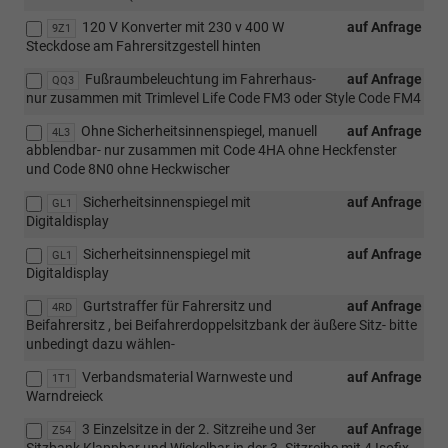
120 V Konverter mit 230 v 400 W
auf Anfrage
9Z1
Steckdose am Fahrersitzgestell hinten
Fußraumbeleuchtung im Fahrerhaus-
auf Anfrage
QQ3
nur zusammen mit Trimlevel Life Code FM3 oder Style Code FM4
Ohne Sicherheitsinnenspiegel, manuell
auf Anfrage
4L3
abblendbar- nur zusammen mit Code 4HA ohne Heckfenster
und Code 8N0 ohne Heckwischer
Sicherheitsinnenspiegel mit
auf Anfrage
GL1
Digitaldisplay
Sicherheitsinnenspiegel mit
auf Anfrage
GL1
Digitaldisplay
Gurtstraffer für Fahrersitz und
auf Anfrage
4RD
Beifahrersitz , bei Beifahrerdoppelsitzbank der äußere Sitz- bitte
unbedingt dazu wählen-
Verbandsmaterial Warnweste und
auf Anfrage
1T1
Warndreieck
3 Einzelsitze in der 2. Sitzreihe und 3er
auf Anfrage
Z54