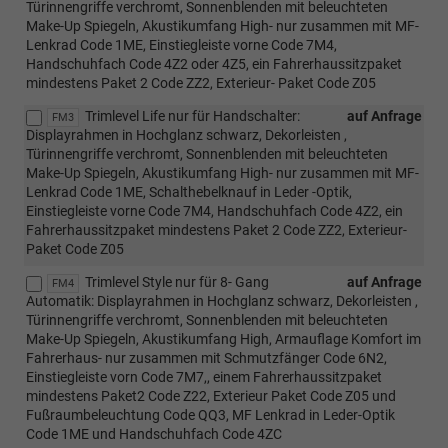
Türinnengriffe verchromt, Sonnenblenden mit beleuchteten
Make-Up Spiegeln, Akustikumfang High- nur zusammen mit MF-
Lenkrad Code 1ME, Einstiegleiste vorne Code 7M4,
Handschuhfach Code 4Z2 oder 4Z5, ein Fahrerhaussitzpaket
mindestens Paket 2 Code ZZ2, Exterieur- Paket Code Z05
Trimlevel Life nur für Handschalter:
auf Anfrage
FM3
Displayrahmen in Hochglanz schwarz, Dekorleisten ,
Türinnengriffe verchromt, Sonnenblenden mit beleuchteten
Make-Up Spiegeln, Akustikumfang High- nur zusammen mit MF-
Lenkrad Code 1ME, Schalthebelknauf in Leder -Optik,
Einstiegleiste vorne Code 7M4, Handschuhfach Code 4Z2, ein
Fahrerhaussitzpaket mindestens Paket 2 Code ZZ2, Exterieur-
Paket Code Z05
Trimlevel Style nur für 8- Gang
auf Anfrage
FM4
Automatik: Displayrahmen in Hochglanz schwarz, Dekorleisten ,
Türinnengriffe verchromt, Sonnenblenden mit beleuchteten
Make-Up Spiegeln, Akustikumfang High, Armauflage Komfort im
Fahrerhaus- nur zusammen mit Schmutzfänger Code 6N2,
Einstiegleiste vorn Code 7M7,, einem Fahrerhaussitzpaket
mindestens Paket2 Code Z22, Exterieur Paket Code Z05 und
Fußraumbeleuchtung Code QQ3, MF Lenkrad in Leder-Optik
Code 1ME und Handschuhfach Code 4ZC