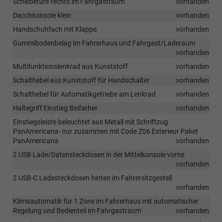
Schiebetüre rechts im Fahrgastraum
vorhanden
Dacchkonsole klein
vorhanden
Handschuhfach mit Klappe
vorhanden
Gummibodenbelag im Fahrerhaus und Fahrgast/Laderaum
vorhanden
Multifunktionslenkrad aus Kunststoff
vorhanden
Schalthebel aus Kunststoff für Handschalter
vorhanden
Schalthebel für Automatikgetriebe am Lenkrad
vorhanden
Haltegriff Einstieg Beifarher
vorhanden
Einstiegsleiste beleuchtet aus Metall mit Schriftzug
PanAmericana- nur zusammen mit Code Z06 Exterieur Paket
PanAmericana
vorhanden
2 USB Lade/Datensteckdosen in der Mittelkonsole vorne
vorhanden
2 USB-C Ladesteckdosen hinten im Fahrersitzgestell
vorhanden
Klimaautomatik für 1 Zone im Fahrerhaus mit automatischer
Regelung und Bedienteil im Fahrgastraum
vorhanden