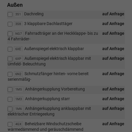
Außen
Dachreling
auf Anfrage
3S1
3 klappbare Dachlasttäger
auf Anfrage
3S8
Fahrradträger an der Heckklappe- bis zu
auf Anfrage
NG7
4 Fahrräder-
Außenspiegel elektrisch klappbar
auf Anfrage
6XE
Außenspiegel elektrisch klappbar mit
auf Anfrage
6XP
Umfeld- Beleuchtung
Schmutzfänger hinten- vorne bereit
auf Anfrage
6N2
serienmäßig-
Anhängerkupplung Vorbereitung
auf Anfrage
1M5
Anhängerkupplung starr
auf Anfrage
1M3
Anhängerkupplung anklaappbar mit
auf Anfrage
1M6
elektrischer Entriegeelung
Beheizbare Windschutzscheibe
auf Anfrage
4GX
wärmedämmend und geräuschdämmend