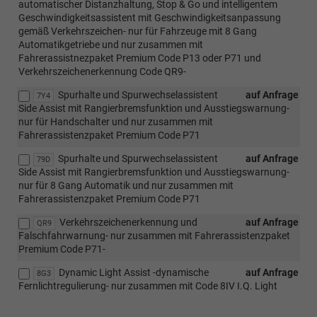
automatischer Distanzhaltung, Stop & Go und intelligentem
Geschwindigkeitsassistent mit Geschwindigkeitsanpassung
gemäß Verkehrszeichen- nur für Fahrzeuge mit 8 Gang
Automatikgetriebe und nur zusammen mit
Fahrerassistnezpaket Premium Code P13 oder P71 und
Verkehrszeichenerkennung Code QR9-
Spurhalte und Spurwechselassistent
auf Anfrage
7Y4
Side Assist mit Rangierbremsfunktion und Ausstiegswarnung-
nur für Handschalter und nur zusammen mit
Fahrerassistenzpaket Premium Code P71
Spurhalte und Spurwechselassistent
auf Anfrage
79D
Side Assist mit Rangierbremsfunktion und Ausstiegswarnung-
nur für 8 Gang Automatik und nur zusammen mit
Fahrerassistenzpaket Premium Code P71
Verkehrszeichenerkennung und
auf Anfrage
QR9
Falschfahrwarnung- nur zusammen mit Fahrerassistenzpaket
Premium Code P71-
Dynamic Light Assist -dynamische
auf Anfrage
8G3
Fernlichtregulierung- nur zusammen mit Code 8IV I.Q. Light