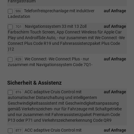
Fahrgastrauim
Telefonfreisprechanlage mit induktiver
auf Anfrage
9IN
Ladestation
Navigationssystem 33 mit 13 Zoll
auf Anfrage
7Q1
Farbschirm Touch Screen, App Connect Wireless für Apple Car
Play und Androifßde Auto, - nur zusammen mit We Connect -We
Connect Plus Code R19 und Fahrerassistenzpaket Plus Code
)12
We Connect -We Connect Plus - nur
auf Anfrage
R29
zusammen mit Navigationssystem Code 7Q1-
Sicherheit & Assistenz
ACC adaptive Cruis Control mit
auf Anfrage
8T6
automatischer Distanzhaltung und intelligentem
Geschwindigkeitsassistent mit Geschwindigkeitsanpassung
gemäß Verkehrszeichen- nur für Fahrzeuge mit Schaltgetriebe
und nur zusammen mit Fahrerassistenzpaket Premium Code
P13 oder P71 und Verkehrszeichenerkennung Code QR9
ACC adaptive Cruis Control mit
auf Anfrage
8T7