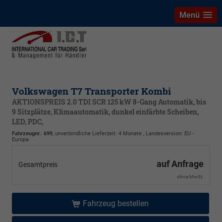
Menü
Volkswagen T7 Transporter Kombi
AKTIONSPREIS 2.0 TDI SCR 125 kW 8-Gang Automatik, bis
9 Sitzplätze, Klimaautomatik, dunkel einfärbte Scheiben,
LED, PDC,
Fahrzeugnr.
:
699
, unverbindliche Lieferzeit:
4 Monate
, Landesversion: EU -
Europa
auf Anfrage
Gesamtpreis
ohne MwSt.
Fahrzeug bestellen