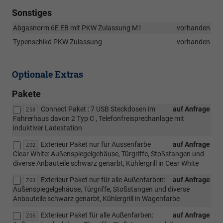
Sonstiges
Abgasnorm 6E EB mit PKW Zulassung M1
vorhanden
Typenschikd PKW Zulassung
vorhanden
Optionale Extras
Pakete
Connect Paket : 7 USB Steckdosen im
auf Anfrage
Z58
Fahrerhaus davon 2 Typ C , Telefonfreisprechanlage mit
induktiver Ladestation
Exterieur Paket nur für Aussenfarbe
auf Anfrage
Z02
Clear White: Außenspiegelgehäuse, Türgriffe, Stoßstangen und
diverse Anbauteile schwarz genarbt, Kühlergrill in Cear White
Exterieur Paket nur für alle Außenfarben:
auf Anfrage
Z03
Außenspiegelgehäuse, Türgriffe, Stoßstangen und diverse
Anbauteile schwarz genarbt, Kühlergrill in Wagenfarbe
Exterieur Paket für alle Außenfarben:
auf Anfrage
Z05