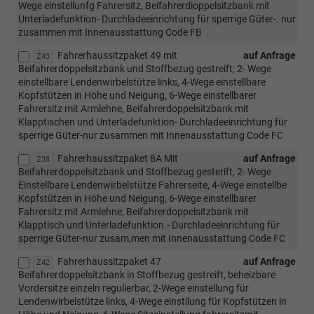
Wege einstellunfg Fahrersitz, Beifahrerdioppelsitzbank mit
Unterladefunktion- Durchladeeinrichtung für sperrige Güter-. nur
zusammen mit Innenausstattung Code FB
Fahrerhaussitzpaket 49 mit
auf Anfrage
Z43
Beifahrerdoppelsitzbank und Stoffbezug gestreift, 2- Wege
einstellbare Lendenwirbelstütze links, 4-Wege einstellbare
Kopfstützen in Höhe und Neigung, 6-Wege einstellbarer
Fahrersitz mit Armlehne, Beifahrerdoppelsitzbank mit
Klapptischen und Unterladefunktion- Durchladeeinrichtung für
sperrige Güter-nur zusammen mit Innenausstattung Code FC
Fahrerhaussitzpaket 8A Mit
auf Anfrage
Z38
Beifahrerdoppelsitzbank und Stoffbezug gesterift, 2- Wege
Einstellbare Lendenwirbelstütze Fahrerseite, 4-Wege einstellbe
Kopfstützen in Höhe und Neigung, 6-Wege einstellbarer
Fahrersitz mit Armlehne, Beifahrerdoppelsitzbank mit
Klapptisch und Unterladefunktion.- Durchladeeinrichtung für
sperrige Güter-nur zusam,men mit Innenausstattung Code FC
Fahrerhaussitzpaket 47
auf Anfrage
Z42
Beifahrerdoppelsitzbank in Stoffbezug gestreift, beheizbare
Vordersitze einzeln regulierbar, 2-Wege einstellung für
Lendenwirbelstütze links, 4-Wege einstllung für Kopfstützen in