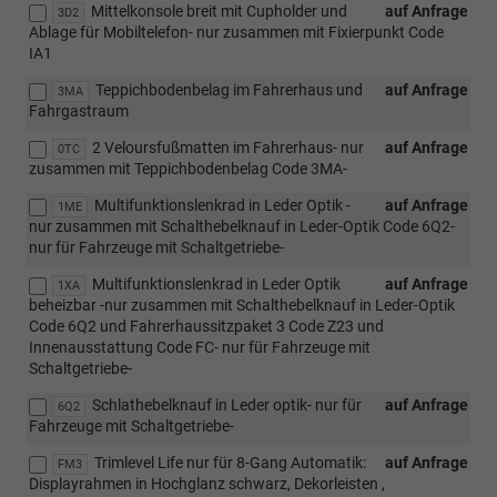
Mittelkonsole breit mit Cupholder und
auf Anfrage
3D2
Ablage für Mobiltelefon- nur zusammen mit Fixierpunkt Code
IA1
Teppichbodenbelag im Fahrerhaus und
auf Anfrage
3MA
Fahrgastraum
2 Veloursfußmatten im Fahrerhaus- nur
auf Anfrage
0TC
zusammen mit Teppichbodenbelag Code 3MA-
Multifunktionslenkrad in Leder Optik -
auf Anfrage
1ME
nur zusammen mit Schalthebelknauf in Leder-Optik Code 6Q2-
nur für Fahrzeuge mit Schaltgetriebe-
Multifunktionslenkrad in Leder Optik
auf Anfrage
1XA
beheizbar -nur zusammen mit Schalthebelknauf in Leder-Optik
Code 6Q2 und Fahrerhaussitzpaket 3 Code Z23 und
Innenausstattung Code FC- nur für Fahrzeuge mit
Schaltgetriebe-
Schlathebelknauf in Leder optik- nur für
auf Anfrage
6Q2
Fahrzeuge mit Schaltgetriebe-
Trimlevel Life nur für 8-Gang Automatik:
auf Anfrage
FM3
Displayrahmen in Hochglanz schwarz, Dekorleisten ,