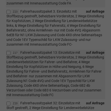
zusammen mit Innenausstattung Code FA
Fahrerhaussitzpaket 3. Einzelsitz mit
auf Anfrage
Z23
Stoffbezug gestreift, beheizbare Vordersitze, 2 Wege Einstellung
für Kopfstützen, 2 Wege Einstellung für Lendenwirbelstütze
links, & Wege Einstellung für Fahrersitz, 4 Wege Einstellung für
Beifahrersitz, ohne Armlehnen- nur mit Code 4VQ Abgasnorm
6eEB für N1 LKW Zulassung und Code 4X0 ohne Seitenairbags
und Code 1EV Typenschild für LKW Zulassung- und nur
zusammen mit Innenausstattung Code FC-
Fahrerhaussitzpaket 13: Einzelsitze mit
auf Anfrage
Z27
Stoffbezug gestreift, beheizbare Vordersitze, 2 Wege Einstellung
Lendenwirbelstützen für Fahrer- und Beifahrer, 4 Wege
Einstellung für Kopfstützen in Höhe und Neigung, 6 Wege
Einstellung für Fahrer- und Beifahrersitz, Armlehnen für Fahrer
und Beifahrer- nur zusammen mit Abgasnorm für LKW
Zulassung N1 Code 4VQ und Code 1EV Typschild für LKW
Zulassung, Code 4X0 ohne Seitenairbags, Code 6B2 4b
Verzurrösen oder Code 6B3 6 Verzurrösen und nur zusammen
mit Innenausstattung Code FC
Fahrerhaussitzpaket 32: Einzelsitze mit
auf Anfrage
Z20
Stoff gestreift, 2 Wege Einstellung für Lendenwirbelstütze