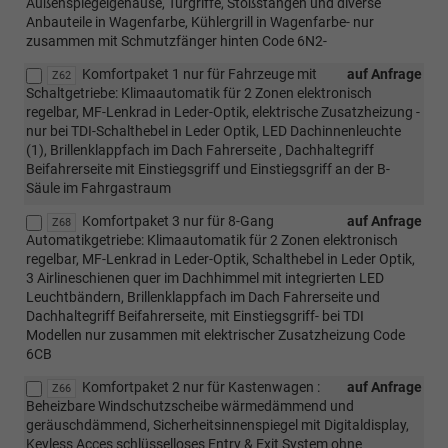
Außenspiegelgehäuse, Türgriffe, Stoßstangen und diverse
Anbauteile in Wagenfarbe, Kühlergrill in Wagenfarbe- nur
zusammen mit Schmutzfänger hinten Code 6N2-
Komfortpaket 1 nur für Fahrzeuge mit
auf Anfrage
Z62
Schaltgetriebe: Klimaautomatik für 2 Zonen elektronisch
regelbar, MF-Lenkrad in Leder-Optik, elektrische Zusatzheizung -
nur bei TDI-Schalthebel in Leder Optik, LED Dachinnenleuchte
(1), Brillenklappfach im Dach Fahrerseite , Dachhaltegriff
Beifahrerseite mit Einstiegsgriff und Einstiegsgriff an der B-
Säule im Fahrgastraum
Komfortpaket 3 nur für 8-Gang
auf Anfrage
Z68
Automatikgetriebe: Klimaautomatik für 2 Zonen elektronisch
regelbar, MF-Lenkrad in Leder-Optik, Schalthebel in Leder Optik,
3 Airlineschienen quer im Dachhimmel mit integrierten LED
Leuchtbändern, Brillenklappfach im Dach Fahrerseite und
Dachhaltegriff Beifahrerseite, mit Einstiegsgriff- bei TDI
Modellen nur zusammen mit elektrischer Zusatzheizung Code
6CB
Komfortpaket 2 nur für Kastenwagen :
auf Anfrage
Z66
Beheizbare Windschutzscheibe wärmedämmend und
geräuschdämmend, Sicherheitsinnenspiegel mit Digitaldisplay,
Keyless Acces schlüsselloses Entry & Exit System ohne