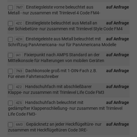
Einstiegsleiste vorne beleuchtet aus
auf Anfrage
7M7
Metall - nur zusammen mit Trimlevel 4 Code FM4-
Einstiegleiste beleuchtet aus Metall an
auf Anfrage
4ZC
der Schiebetüre- nur zusammen mit Trimlevel Style Code FM4
Einsteigeleiste aus Metall beleuchtet mit
auf Anfrage
4ZH
Schriftzug PanAmericana- nur für PanAmericana Modelle
Fixierpunkt nach AMPS Standard an der
auf Anfrage
IA1
Mittelkonsole für Halterungen von mobilen Geräten
Dachkonsole groß mit 1-DIN-Fach z.B.
auf Anfrage
7N3
Für einen Fahrtenschreiber
Handschuhfach mit abschließbarer
auf Anfrage
4Z2
Klappe- nur zusammen mit Trimlevel Life Code FM3
Handschuhfach beleuchtet mit
auf Anfrage
4Z5
gedämpfter Klappenschließung- nur zusammen mit Trimlevel
Life Code FM3-
Gepäcknetz an jeder Heckflügeltüre- nur
auf Anfrage
6M3
zusammen mit Heckflügeltüren Code 3RE-