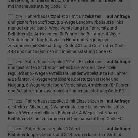
Verstellung für Beifahrersitz, ohne Armlehnnen nur bestellbar
mit Innenausstattung Code FC
Fahrerhaussitzpaket 31 mit Einzelsitzen
auf Anfrage
Z19
und gestreiften Stoffbezug, 2-Wege Lendenwirbelstütze links
manuell einstellbar,6 -Wege Verstellung für Fahrersitz und
Beifahrersitz, Armlehnnen für Fahrer und Beifahrer, 4-Wege
Verstellung für Kopfstützen in Höhe und Neigung nur
zusammen mit Seitenairbags Code 4X1 und Gurstraffer Code
4RB und nur zusammen mit Innenausstatung Code FC
Fahrerhaussitzpaket 12 mit Einzelsitzen
auf Anfrage
Z26
und gestreiften Sitzbezug, beheizbare Vordersitze einzeln
regulierbar, 2- Wege verstellbare Lendenwirbelstütze für Fahrer
& Beifahrer , 4 -Wege verstellbare Kopfstützen in Höhe und
Neigung, 6-Wege verstellbare Vordersitze, Armlehnen für Fahrer
und Beifahrer- nur zusammen mit Innenausstattung Code FC-
Fahrerhaussitzpaket 2 mit Einzelsitzen in
auf Anfrage
Z22
gestreiften Sitzbezug, 2 Wege einstellbare Lendenwirbelstütze
links, 6-Wege einstellbarer Fahrersitz, 4-Wege einstellbarer
Beifahrersitz- nur zusammen mit Innenausstattung Code FC
Fahrerhaussitzpaket 12A mit
auf Anfrage
Z35
Beifahrerdoppelsitzbank und Sitzbezug in kariertem Stoff, 4-