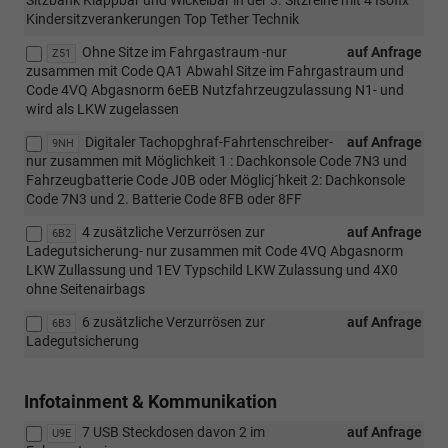
Sitzbank Klappbar und Wickelbar in der 3. Sitzreihe mit 4 Isofix
Kindersitzverankerungen Top Tether Technik
Ohne Sitze im Fahrgastraum -nur
auf Anfrage
Z51
zusammen mit Code QA1 Abwahl Sitze im Fahrgastraum und
Code 4VQ Abgasnorm 6eEB Nutzfahrzeugzulassung N1- und
wird als LKW zugelassen
Digitaler Tachopghraf-Fahrtenschreiber-
auf Anfrage
9NH
nur zusammen mit Möglichkeit 1 : Dachkonsole Code 7N3 und
Fahrzeugbatterie Code J0B oder Möglicj´hkeit 2: Dachkonsole
Code 7N3 und 2. Batterie Code 8FB oder 8FF
4 zusätzliche Verzurrösen zur
auf Anfrage
6B2
Ladegutsicherung- nur zusammen mit Code 4VQ Abgasnorm
LKW Zullassung und 1EV Typschild LKW Zulassung und 4X0
ohne Seitenairbags
6 zusätzliche Verzurrösen zur
auf Anfrage
6B3
Ladegutsicherung
Infotainment & Kommunikation
7 USB Steckdosen davon 2 im
auf Anfrage
U9E