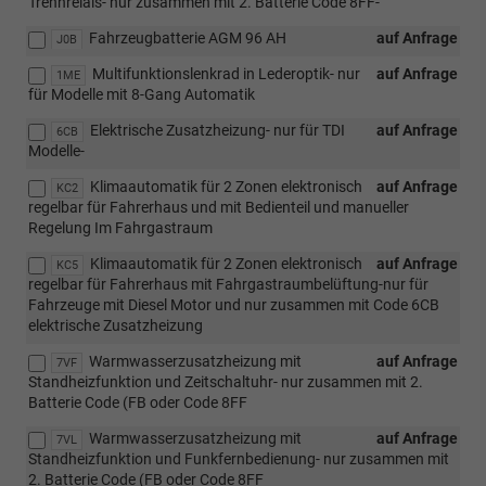
Trennrelais- nur zusammen mit 2. Batterie Code 8FF-
Fahrzeugbatterie AGM 96 AH
auf Anfrage
J0B
Multifunktionslenkrad in Lederoptik- nur
auf Anfrage
1ME
für Modelle mit 8-Gang Automatik
Elektrische Zusatzheizung- nur für TDI
auf Anfrage
6CB
Modelle-
Klimaautomatik für 2 Zonen elektronisch
auf Anfrage
KC2
regelbar für Fahrerhaus und mit Bedienteil und manueller
Regelung Im Fahrgastraum
Klimaautomatik für 2 Zonen elektronisch
auf Anfrage
KC5
regelbar für Fahrerhaus mit Fahrgastraumbelüftung-nur für
Fahrzeuge mit Diesel Motor und nur zusammen mit Code 6CB
elektrische Zusatzheizung
Warmwasserzusatzheizung mit
auf Anfrage
7VF
Standheizfunktion und Zeitschaltuhr- nur zusammen mit 2.
Batterie Code (FB oder Code 8FF
Warmwasserzusatzheizung mit
auf Anfrage
7VL
Standheizfunktion und Funkfernbedienung- nur zusammen mit
2. Batterie Code (FB oder Code 8FF