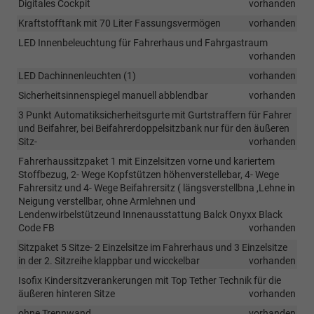
Digitales Cockpit
vorhanden
Kraftstofftank mit 70 Liter Fassungsvermögen
vorhanden
LED Innenbeleuchtung für Fahrerhaus und Fahrgastraum
vorhanden
LED Dachinnenleuchten (1)
vorhanden
Sicherheitsinnenspiegel manuell abblendbar
vorhanden
3 Punkt Automatiksicherheitsgurte mit Gurtstraffern für Fahrer
und Beifahrer, bei Beifahrerdoppelsitzbank nur für den äußeren
Sitz-
vorhanden
Fahrerhaussitzpaket 1 mit Einzelsitzen vorne und kariertem
Stoffbezug, 2- Wege Kopfstützen höhenverstellebar, 4- Wege
Fahrersitz und 4- Wege Beifahrersitz ( längsverstellbna ,Lehne in
Neigung verstellbar, ohne Armlehnen und
Lendenwirbelstützeund Innenausstattung Balck Onyxx Black
Code FB
vorhanden
Sitzpaket 5 Sitze- 2 Einzelsitze im Fahrerhaus und 3 Einzelsitze
in der 2. Sitzreihe klappbar und wicckelbar
vorhanden
Isofix Kindersitzverankerungen mit Top Tether Technik für die
äußeren hinteren Sitze
vorhanden
ohne Trennwand
vorhanden