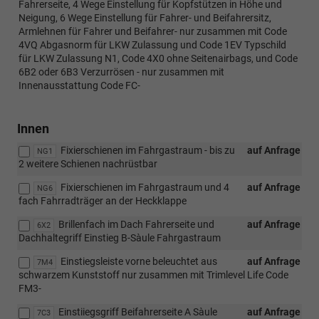
Fahrerseite, 4 Wege Einstellung für Kopfstützen in Höhe und
Neigung, 6 Wege Einstellung für Fahrer- und Beifahrersitz,
Armlehnen für Fahrer und Beifahrer- nur zusammen mit Code
4VQ Abgasnorm für LKW Zulassung und Code 1EV Typschild
für LKW Zulassung N1, Code 4X0 ohne Seitenairbags, und Code
6B2 oder 6B3 Verzurrösen - nur zusammen mit
Innenausstattung Code FC-
Innen
Fixierschienen im Fahrgastraum - bis zu
auf Anfrage
NG1
2 weitere Schienen nachrüstbar
Fixierschienen im Fahrgastraum und 4
auf Anfrage
NG6
fach Fahrradträger an der Heckklappe
Brillenfach im Dach Fahrerseite und
auf Anfrage
6X2
Dachhaltegriff Einstieg B-Sàule Fahrgastraum
Einstiegsleiste vorne beleuchtet aus
auf Anfrage
7M4
schwarzem Kunststoff nur zusammen mit Trimlevel Life Code
FM3-
Einstiiegsgriff Beifahrerseite A Sàule
auf Anfrage
7C3