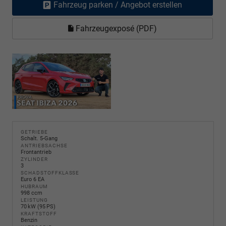
Fahrzeug parken / Angebot erstellen
Fahrzeugexposé (PDF)
GETRIEBE
Schalt. 5-Gang
ANTRIEBSACHSE
Frontantrieb
ZYLINDER
3
SCHADSTOFFKLASSE
Euro 6 EA
HUBRAUM
998 ccm
LEISTUNG
70 kW (95 PS)
KRAFTSTOFF
Benzin