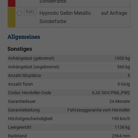
Sonderfarbe
R1R1
Hypnotic Gelbn Metallic
auf Anfrage
Sonderfarbe
Allgemeines
Sonstiges
Anhängelast (gebremst)
1000 kg
Anhängelast (ungebremst)
560 kg
Anzahl Sitzplätze
5
Anzahl Türen
5-türig
Codes: Hersteller-Code
KJG 5XV/PML,PW2
Garantiedauer
24 Monate
Garantieleistung
Fahrzeuggarantie vom Hersteller
Höchstgeschwindigkeit
190 km/h
Leergewicht
1139 kg
Radstand
2564 mm