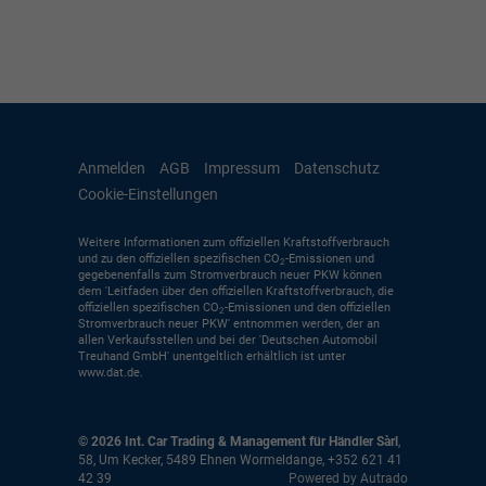
Anmelden
AGB
Impressum
Datenschutz
Cookie-Einstellungen
Weitere Informationen zum offiziellen Kraftstoffverbrauch
und zu den offiziellen spezifischen CO
-Emissionen und
2
gegebenenfalls zum Stromverbrauch neuer PKW können
dem 'Leitfaden über den offiziellen Kraftstoffverbrauch, die
offiziellen spezifischen CO
-Emissionen und den offiziellen
2
Stromverbrauch neuer PKW' entnommen werden, der an
allen Verkaufsstellen und bei der 'Deutschen Automobil
Treuhand GmbH' unentgeltlich erhältlich ist unter
www.dat.de.
© 2026
Int. Car Trading & Management für Händler Sàrl
,
58, Um Kecker
,
5489
Ehnen Wormeldange,
+352 621 41
42 39
Powered by Autrado