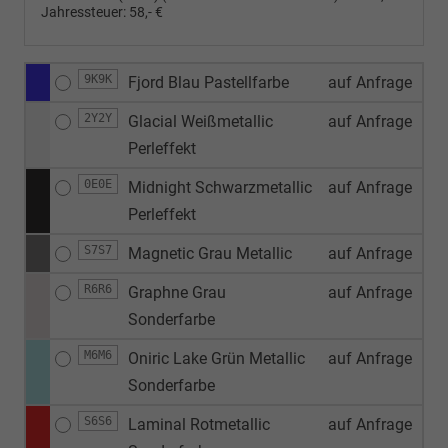
Jahressteuer:
58,- €
9K9K
Fjord Blau Pastellfarbe
auf Anfrage
2Y2Y
Glacial Weißmetallic
auf Anfrage
Perleffekt
0E0E
Midnight Schwarzmetallic
auf Anfrage
Perleffekt
S7S7
Magnetic Grau Metallic
auf Anfrage
R6R6
Graphne Grau
auf Anfrage
Sonderfarbe
M6M6
Oniric Lake Grün Metallic
auf Anfrage
Sonderfarbe
S6S6
Laminal Rotmetallic
auf Anfrage