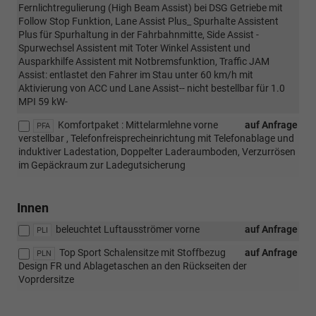
Fernlichtregulierung (High Beam Assist) bei DSG Getriebe mit
Follow Stop Funktion, Lane Assist Plus_ Spurhalte Assistent
Plus für Spurhaltung in der Fahrbahnmitte, Side Assist -
Spurwechsel Assistent mit Toter Winkel Assistent und
Ausparkhilfe Assistent mit Notbremsfunktion, Traffic JAM
Assist: entlastet den Fahrer im Stau unter 60 km/h mit
Aktivierung von ACC und Lane Assist-- nicht bestellbar für 1.0
MPI 59 kW-
Komfortpaket : Mittelarmlehne vorne
auf Anfrage
PFA
verstellbar , Telefonfreisprecheinrichtung mit Telefonablage und
induktiver Ladestation, Doppelter Laderaumboden, Verzurrösen
im Gepäckraum zur Ladegutsicherung
Innen
beleuchtet Luftausströmer vorne
auf Anfrage
PLI
Top Sport Schalensitze mit Stoffbezug
auf Anfrage
PLN
Design FR und Ablagetaschen an den Rückseiten der
Voprdersitze