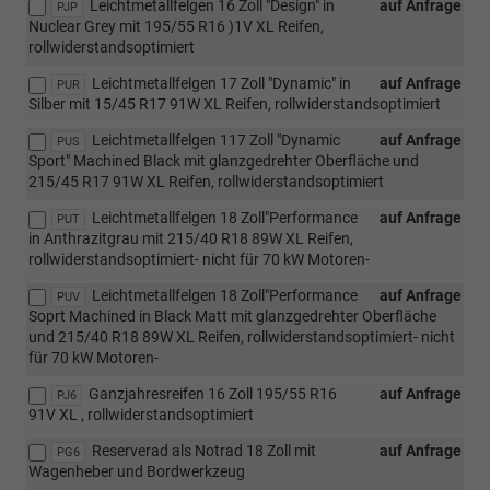
Leichtmetallfelgen 16 Zoll "Design" in
auf Anfrage
PJP
Nuclear Grey mit 195/55 R16 )1V XL Reifen,
rollwiderstandsoptimiert
Leichtmetallfelgen 17 Zoll "Dynamic" in
auf Anfrage
PUR
Silber mit 15/45 R17 91W XL Reifen, rollwiderstandsoptimiert
Leichtmetallfelgen 117 Zoll "Dynamic
auf Anfrage
PUS
Sport" Machined Black mit glanzgedrehter Oberfläche und
215/45 R17 91W XL Reifen, rollwiderstandsoptimiert
Leichtmetallfelgen 18 Zoll"Performance
auf Anfrage
PUT
in Anthrazitgrau mit 215/40 R18 89W XL Reifen,
rollwiderstandsoptimiert- nicht für 70 kW Motoren-
Leichtmetallfelgen 18 Zoll"Performance
auf Anfrage
PUV
Soprt Machined in Black Matt mit glanzgedrehter Oberfläche
und 215/40 R18 89W XL Reifen, rollwiderstandsoptimiert- nicht
für 70 kW Motoren-
Ganzjahresreifen 16 Zoll 195/55 R16
auf Anfrage
PJ6
91V XL , rollwiderstandsoptimiert
Reserverad als Notrad 18 Zoll mit
auf Anfrage
PG6
Wagenheber und Bordwerkzeug