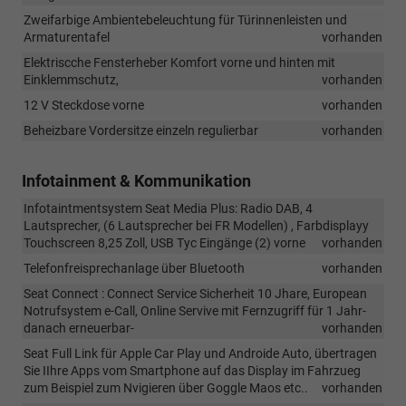
Zweifarbige Ambientebeleuchtung für Türinnenleisten und
Armaturentafel
vorhanden
Elektriscche Fensterheber Komfort vorne und hinten mit
Einklemmschutz,
vorhanden
12 V Steckdose vorne
vorhanden
Beheizbare Vordersitze einzeln regulierbar
vorhanden
Infotainment & Kommunikation
Infotaintmentsystem Seat Media Plus: Radio DAB, 4
Lautsprecher, (6 Lautsprecher bei FR Modellen) , Farbdisplayy
Touchscreen 8,25 Zoll, USB Tyc Eingänge (2) vorne
vorhanden
Telefonfreisprechanlage über Bluetooth
vorhanden
Seat Connect : Connect Service Sicherheit 10 Jhare, European
Notrufsystem e-Call, Online Servive mit Fernzugriff für 1 Jahr-
danach erneuerbar-
vorhanden
Seat Full Link für Apple Car Play und Androide Auto, übertragen
Sie IIhre Apps vom Smartphone auf das Display im Fahrzueg
zum Beispiel zum Nvigieren über Goggle Maos etc..
vorhanden