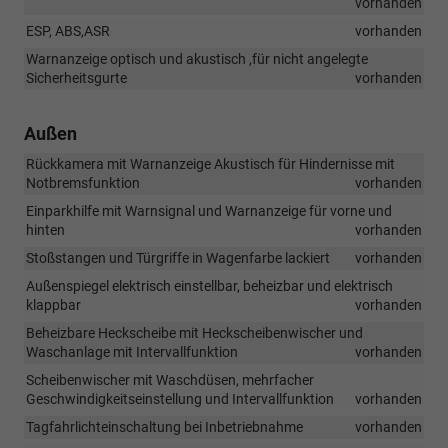
vorhanden
ESP, ABS,ASR
vorhanden
Warnanzeige optisch und akustisch ,für nicht angelegte
Sicherheitsgurte
vorhanden
Außen
Rückkamera mit Warnanzeige Akustisch für Hindernisse mit
Notbremsfunktion
vorhanden
Einparkhilfe mit Warnsignal und Warnanzeige für vorne und
hinten
vorhanden
Stoßstangen und Türgriffe in Wagenfarbe lackiert
vorhanden
Außenspiegel elektrisch einstellbar, beheizbar und elektrisch
klappbar
vorhanden
Beheizbare Heckscheibe mit Heckscheibenwischer und
Waschanlage mit Intervallfunktion
vorhanden
Scheibenwischer mit Waschdüsen, mehrfacher
Geschwindigkeitseinstellung und Intervallfunktion
vorhanden
Tagfahrlichteinschaltung bei Inbetriebnahme
vorhanden