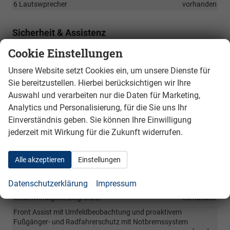
6 Lautswprecher
vorhanden
Sicherheit & Assistenz
Full Airbag: Fahrer und Beifahrerairbag, Seitenairbags vorne,
Cookie Einstellungen
Kopf- und Thoraxairbags für vordere und hintere Passagiere
(Vorhangsystem) Beifahrerairbag abschaltbar
vorhanden
Unsere Website setzt Cookies ein, um unsere Dienste für
Sie bereitzustellen. Hierbei berücksichtigen wir Ihre
High Beam Assist - automatisdhe Fernlichtregulierung-
aufblenden und abblenden-
vorhanden
Auswahl und verarbeiten nur die Daten für Marketing,
Anfahrhilfe Assistent- Hiill Road Control-
vorhanden
Analytics und Personalisierung, für die Sie uns Ihr
Einverständnis geben. Sie können Ihre Einwilligung
Lane Assist- Spurwechsel Assistent- abbschaltbar-
vorhanden
jederzeit mit Wirkung für die Zukunft widerrufen.
Müdigkeitserkennung
vorhanden
Verkehrszeichenerkennung
vorhanden
Alle akzeptieren
Einstellungen
XDS elektronische Differenzialsteuerung
vorhanden
Elektronische Geschwindigkeitsregelanlage ist die neueste
Datenschutzerklärung
Impressum
Technologie von einem Tempomat, mit
Geschwindigkeitsbegrenzer
vorhanden
Front Assist mit Umfeldbeobachtung und proaktivem
Fußgänger- und Radfahrerschutz mit Notbremssystem