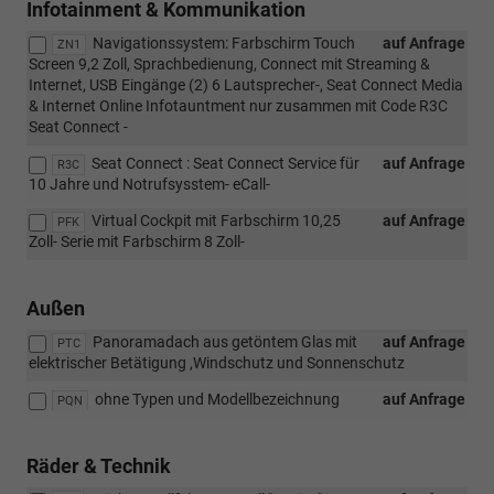
Infotainment & Kommunikation
Navigationssystem: Farbschirm Touch
auf Anfrage
ZN1
Screen 9,2 Zoll, Sprachbedienung, Connect mit Streaming &
Internet, USB Eingänge (2) 6 Lautsprecher-, Seat Connect Media
& Internet Online Infotauntment nur zusammen mit Code R3C
Seat Connect -
Seat Connect : Seat Connect Service für
auf Anfrage
R3C
10 Jahre und Notrufsysstem- eCall-
Virtual Cockpit mit Farbschirm 10,25
auf Anfrage
PFK
Zoll- Serie mit Farbschirm 8 Zoll-
Außen
Panoramadach aus getöntem Glas mit
auf Anfrage
PTC
elektrischer Betätigung ,Windschutz und Sonnenschutz
ohne Typen und Modellbezeichnung
auf Anfrage
PQN
Räder & Technik