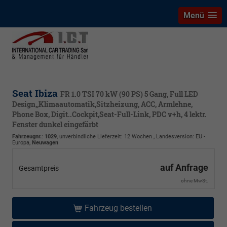
Menü
Seat Ibiza
FR 1.0 TSI 70 kW (90 PS) 5 Gang, Full LED
Design,,Klimaautomatik,Sitzheizung, ACC, Armlehne,
Phone Box, Digit..Cockpit,Seat-Full-Link, PDC v+h, 4 lektr.
Fenster dunkel eingefärbt
Fahrzeugnr.
:
1029
, unverbindliche Lieferzeit:
12 Wochen
, Landesversion: EU -
Europa,
Neuwagen
auf Anfrage
Gesamtpreis
ohne MwSt.
Fahrzeug bestellen