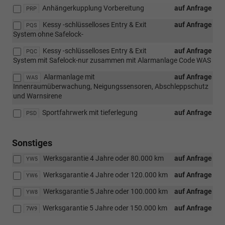
Anhängerkupplung Vorbereitung
auf Anfrage
PRP
Kessy -schlüsselloses Entry & Exit
auf Anfrage
PQS
System ohne Safelock-
Kessy -schlüsselloses Entry & Exit
auf Anfrage
PQC
System mit Safelock-nur zusammen mit Alarmanlage Code WAS
Alarmanlage mit
auf Anfrage
WAS
Innenraumüberwachung, Neigungssensoren, Abschleppschutz
und Warnsirene
Sportfahrwerk mit tieferlegung
auf Anfrage
PSD
Sonstiges
Werksgarantie 4 Jahre oder 80.000 km
auf Anfrage
YW5
Werksgarantie 4 Jahre oder 120.000 km
auf Anfrage
YW6
Werksgarantie 5 Jahre oder 100.000 km
auf Anfrage
YW8
Werksgarantie 5 Jahre oder 150.000 km
auf Anfrage
7W9