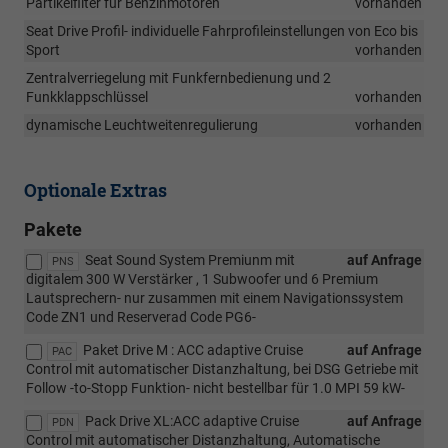
Partikelfilter für Benzinmotoren
vorhanden
Seat Drive Profil- individuelle Fahrprofileinstellungen von Eco bis
Sport
vorhanden
Zentralverriegelung mit Funkfernbedienung und 2
Funkklappschlüssel
vorhanden
dynamische Leuchtweitenregulierung
vorhanden
Optionale Extras
Pakete
Seat Sound System Premiunm mit
auf Anfrage
PNS
digitalem 300 W Verstärker , 1 Subwoofer und 6 Premium
Lautsprechern- nur zusammen mit einem Navigationssystem
Code ZN1 und Reserverad Code PG6-
Paket Drive M : ACC adaptive Cruise
auf Anfrage
PAC
Control mit automatischer Distanzhaltung, bei DSG Getriebe mit
Follow -to-Stopp Funktion- nicht bestellbar für 1.0 MPI 59 kW-
Pack Drive XL:ACC adaptive Cruise
auf Anfrage
PDN
Control mit automatischer Distanzhaltung, Automatische