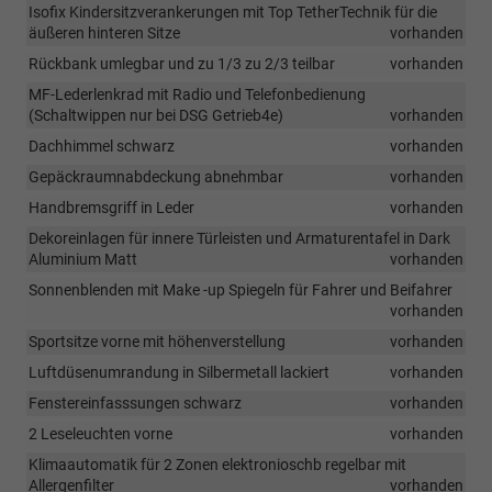
Isofix Kindersitzverankerungen mit Top TetherTechnik für die
äußeren hinteren Sitze
vorhanden
Rückbank umlegbar und zu 1/3 zu 2/3 teilbar
vorhanden
MF-Lederlenkrad mit Radio und Telefonbedienung
(Schaltwippen nur bei DSG Getrieb4e)
vorhanden
Dachhimmel schwarz
vorhanden
Gepäckraumnabdeckung abnehmbar
vorhanden
Handbremsgriff in Leder
vorhanden
Dekoreinlagen für innere Türleisten und Armaturentafel in Dark
Aluminium Matt
vorhanden
Sonnenblenden mit Make -up Spiegeln für Fahrer und Beifahrer
vorhanden
Sportsitze vorne mit höhenverstellung
vorhanden
Luftdüsenumrandung in Silbermetall lackiert
vorhanden
Fenstereinfasssungen schwarz
vorhanden
2 Leseleuchten vorne
vorhanden
Klimaautomatik für 2 Zonen elektronioschb regelbar mit
Allergenfilter
vorhanden