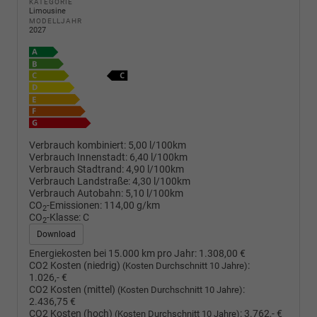
KATEGORIE
Limousine
MODELLJAHR
2027
Verbrauch kombiniert:
5,00 l/100km
Verbrauch Innenstadt:
6,40 l/100km
Verbrauch Stadtrand:
4,90 l/100km
Verbrauch Landstraße:
4,30 l/100km
Verbrauch Autobahn:
5,10 l/100km
CO
-Emissionen:
114,00 g/km
2
CO
-Klasse:
C
2
Download
Energiekosten bei 15.000 km pro Jahr:
1.308,00 €
CO2 Kosten (niedrig)
:
(Kosten Durchschnitt 10 Jahre)
1.026,- €
CO2 Kosten (mittel)
:
(Kosten Durchschnitt 10 Jahre)
2.436,75 €
CO2 Kosten (hoch)
:
3.762,- €
(Kosten Durchschnitt 10 Jahre)