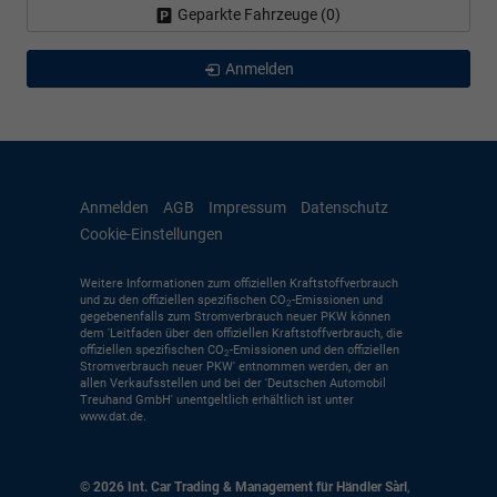
Geparkte Fahrzeuge (
0
)
Anmelden
Anmelden
AGB
Impressum
Datenschutz
Cookie-Einstellungen
Weitere Informationen zum offiziellen Kraftstoffverbrauch
und zu den offiziellen spezifischen CO
-Emissionen und
2
gegebenenfalls zum Stromverbrauch neuer PKW können
dem 'Leitfaden über den offiziellen Kraftstoffverbrauch, die
offiziellen spezifischen CO
-Emissionen und den offiziellen
2
Stromverbrauch neuer PKW' entnommen werden, der an
allen Verkaufsstellen und bei der 'Deutschen Automobil
Treuhand GmbH' unentgeltlich erhältlich ist unter
www.dat.de.
© 2026
Int. Car Trading & Management für Händler Sàrl
,