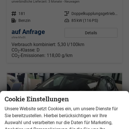
unverbindliche Lieferzeit:
3 Monate
Neuwagen
Fahrzeugnr.
181
Getriebe
Doppelkupplungsgetriebe (DSG)
Kraftstoff
Benzin
Leistung
85 kW (116 PS)
auf Anfrage
Details
ohne MwSt.
Verbrauch kombiniert:
5,30 l/100km
CO
-Klasse:
D
2
CO
-Emissionen:
118,00 g/km
2
Cookie Einstellungen
Unsere Website setzt Cookies ein, um unsere Dienste für
Sie bereitzustellen. Hierbei berücksichtigen wir Ihre
Auswahl und verarbeiten nur die Daten für Marketing,