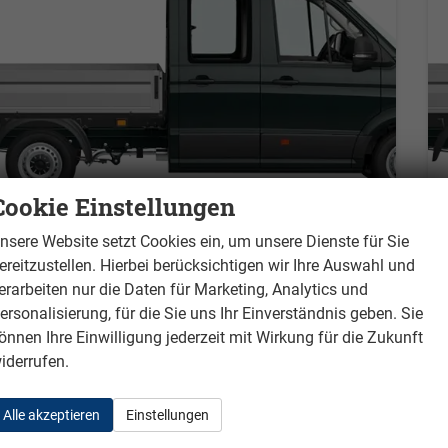
Cookie Einstellungen
Volkswagen Crafter 35 Pritschen EK & Doka
nsere Website setzt Cookies ein, um unsere Dienste für Sie
Pritsche Doppelkabine 2.0 TDI SCR 120 kW 6-Gang, Heckantrieb, Klima, 6 Sitze
ereitzustellen. Hierbei berücksichtigen wir Ihre Auswahl und
unverbindliche Lieferzeit:
4 Monate
Neufahrzeug
erarbeiten nur die Daten für Marketing, Analytics und
ersonalisierung, für die Sie uns Ihr Einverständnis geben. Sie
Fahrzeugnr.
576
Getriebe
Schalt. 6-Gang
önnen Ihre Einwilligung jederzeit mit Wirkung für die Zukunft
Kraftstoff
Diesel
Leistung
120 kW (163 PS)
iderrufen.
auf Anfrage
Details
ohne MwSt.
Alle akzeptieren
Einstellungen
Verbrauch kombiniert:
11,90 l/100km
CO
-Emissionen:
313,00 g/km