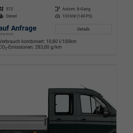
Fahrzeugnr.
572
Getriebe
Autom. 8-Gang
Kraftstoff
Diesel
Leistung
103 kW (140 PS)
auf Anfrage
Details
ohne MwSt.
Verbrauch kombiniert:
10,80 l/100km
CO
-Emissionen:
283,00 g/km
2