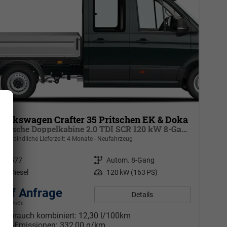
Volkswagen Crafter 35 Pritschen EK & Doka
Pritsche Doppelkabine 2.0 TDI SCR 120 kW 8-Gang Automatik, Heckantrieb, 6 Sitze, Klima
unverbindliche Lieferzeit:
4 Monate
Neufahrzeug
Fahrzeugnr.
577
Getriebe
Autom. 8-Gang
Kraftstoff
Diesel
Leistung
120 kW (163 PS)
auf Anfrage
Details
ohne MwSt.
Verbrauch kombiniert:
12,30 l/100km
CO
-Emissionen:
332,00 g/km