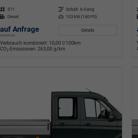
Fahrzeugnr.
571
Getriebe
Schalt. 6-Gang
Kraftstoff
Diesel
Leistung
103 kW (140 PS)
auf Anfrage
Details
ohne MwSt.
Verbrauch kombiniert:
10,00 l/100km
CO
-Emissionen:
263,00 g/km
2