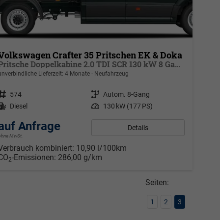
Volkswagen Crafter 35 Pritschen EK & Doka
Pritsche Doppelkabine 2.0 TDI SCR 130 kW 8 Gang Automatik, 6 Sitze, Klima
unverbindliche Lieferzeit:
4 Monate
Neufahrzeug
Fahrzeugnr.
574
Getriebe
Autom. 8-Gang
Kraftstoff
Diesel
Leistung
130 kW (177 PS)
auf Anfrage
Details
ohne MwSt.
Verbrauch kombiniert:
10,90 l/100km
CO
-Emissionen:
286,00 g/km
2
Seiten:
1
2
3