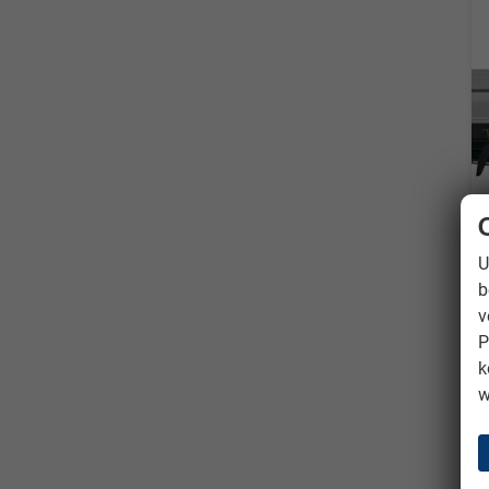
U
b
v
P
k
w