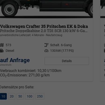
Volkswagen Crafter 35 Pritschen EK & Doka
Pritsche Doppelkabine 2.0 TDI SCR 130 kW 6-Gang, Klima 6 Sitze
unverbindliche Lieferzeit:
4 Monate
Neufahrzeug
Fahrzeugnr.
573
Getriebe
Schalt. 6-Gang
Kraftstoff
Diesel
Leistung
130 kW (177 PS)
auf Anfrage
Details
ohne MwSt.
Verbrauch kombiniert:
10,30 l/100km
CO
-Emissionen:
271,00 g/km
2
Datensätze pro Seite:
10
20
50
100
250