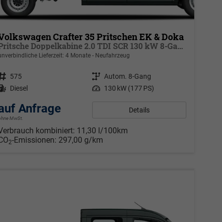
Volkswagen Crafter 35 Pritschen EK & Doka
Pritsche Doppelkabine 2.0 TDI SCR 130 kW 8-Gang Automatik, 4 Motion, Klima, 6 Sitze,
unverbindliche Lieferzeit:
4 Monate
Neufahrzeug
Fahrzeugnr.
575
Getriebe
Autom. 8-Gang
Kraftstoff
Diesel
Leistung
130 kW (177 PS)
auf Anfrage
Details
ohne MwSt.
Verbrauch kombiniert:
11,30 l/100km
CO
-Emissionen:
297,00 g/km
2