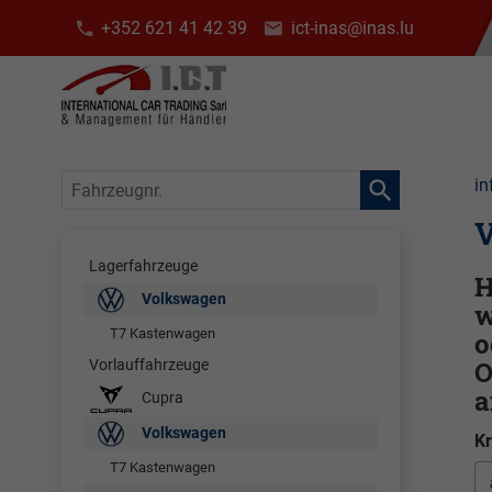
+352 621 41 42 39
ict-inas@inas.lu
Fahrzeugnr.
in
V
Lagerfahrzeuge
H
Volkswagen
w
T7 Kastenwagen
o
O
Vorlauffahrzeuge
a
Cupra
Volkswagen
Kr
T7 Kastenwagen