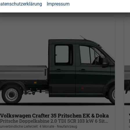
2
atenschutzerklärung
Impressum
Volkswagen Crafter 35 Pritschen EK & Doka
Pritsche Doppelkabine 2.0 TDI SCR 103 kW 6 Sitze, Klima, LR
unverbindliche Lieferzeit:
4 Monate
Neufahrzeug