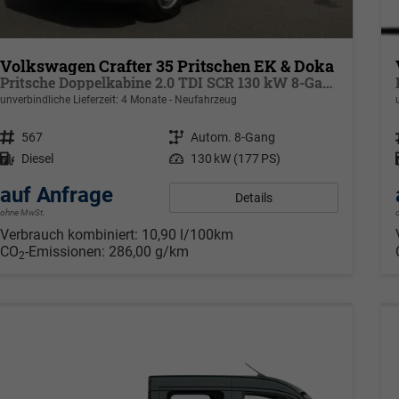
Volkswagen Crafter 35 Pritschen EK & Doka
Pritsche Doppelkabine 2.0 TDI SCR 130 kW 8-Gang Automatik, Klima, 6 Sitze
unverbindliche Lieferzeit:
4 Monate
Neufahrzeug
Fahrzeugnr.
567
Getriebe
Autom. 8-Gang
Kraftstoff
Diesel
Leistung
130 kW (177 PS)
auf Anfrage
Details
ohne MwSt.
Verbrauch kombiniert:
10,90 l/100km
CO
-Emissionen:
286,00 g/km
2