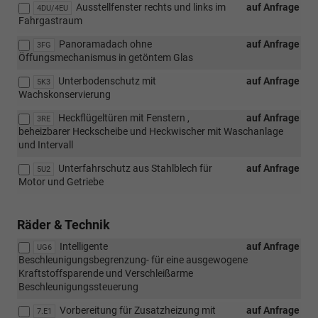
Ausstellfenster rechts und links im
auf Anfrage
4DU/4EU
Fahrgastraum
Panoramadach ohne
auf Anfrage
3FG
Öffungsmechanismus in getöntem Glas
Unterbodenschutz mit
auf Anfrage
5K3
Wachskonservierung
Heckflügeltüren mit Fenstern ,
auf Anfrage
3RE
beheizbarer Heckscheibe und Heckwischer mit Waschanlage
und Intervall
Unterfahrschutz aus Stahlblech für
auf Anfrage
5U2
Motor und Getriebe
Räder & Technik
Intelligente
auf Anfrage
UG6
Beschleunigungsbegrenzung- für eine ausgewogene
Kraftstoffsparende und Verschleißarme
Beschleunigungssteuerung
Vorbereitung für Zusatzheizung mit
auf Anfrage
7.E1