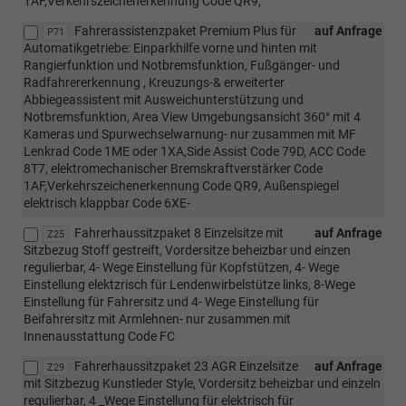
1AF,Verkehrszeichenerkennung Code QR9,
Fahrerassistenzpaket Premium Plus für
auf Anfrage
P71
Automatikgetriebe: Einparkhilfe vorne und hinten mit
Rangierfunktion und Notbremsfunktion, Fußgänger- und
Radfahrererkennung , Kreuzungs-& erweiterter
Abbiegeassistent mit Ausweichunterstützung und
Notbremsfunktion, Area View Umgebungsansicht 360° mit 4
Kameras und Spurwechselwarnung- nur zusammen mit MF
Lenkrad Code 1ME oder 1XA,Side Assist Code 79D, ACC Code
8T7, elektromechanischer Bremskraftverstärker Code
1AF,Verkehrszeichenerkennung Code QR9, Außenspiegel
elektrisch klappbar Code 6XE-
Fahrerhaussitzpaket 8 Einzelsitze mit
auf Anfrage
Z25
Sitzbezug Stoff gestreift, Vordersitze beheizbar und einzen
regulierbar, 4- Wege Einstellung für Kopfstützen, 4- Wege
Einstellung elektzrisch für Lendenwirbelstütze links, 8-Wege
Einstellung für Fahrersitz und 4- Wege Einstellung für
Beifahrersitz mit Armlehnen- nur zusammen mit
Innenausstattung Code FC
Fahrerhaussitzpaket 23 AGR Einzelsitze
auf Anfrage
Z29
mit Sitzbezug Kunstleder Style, Vordersitz beheizbar und einzeln
regulierbar, 4 _Wege Einstellung für elektrisch für