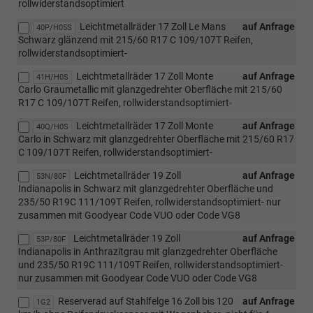
rollwiderstandsoptimiert
Leichtmetallräder 17 Zoll Le Mans
auf Anfrage
40P/H05S
Schwarz glänzend mit 215/60 R17 C 109/107T Reifen,
rollwiderstandsoptimiert-
Leichtmetallräder 17 Zoll Monte
auf Anfrage
41H/H0S
Carlo Graumetallic mit glanzgedrehter Oberfläche mit 215/60
R17 C 109/107T Reifen, rollwiderstandsoptimiert-
Leichtmetallräder 17 Zoll Monte
auf Anfrage
40Q/H0S
Carlo in Schwarz mit glanzgedrehter Oberfläche mit 215/60 R17
C 109/107T Reifen, rollwiderstandsoptimiert-
Leichtmetallräder 19 Zoll
auf Anfrage
53N/80F
Indianapolis in Schwarz mit glanzgedrehter Oberfläche und
235/50 R19C 111/109T Reifen, rollwiderstandsoptimiert- nur
zusammen mit Goodyear Code VUO oder Code VG8
Leichtmetallräder 19 Zoll
auf Anfrage
53P/80F
Indianapolis in Anthrazitgrau mit glanzgedrehter Oberfläche
und 235/50 R19C 111/109T Reifen, rollwiderstandsoptimiert-
nur zusammen mit Goodyear Code VUO oder Code VG8
Reserverad auf Stahlfelge 16 Zoll bis 120
auf Anfrage
1G2