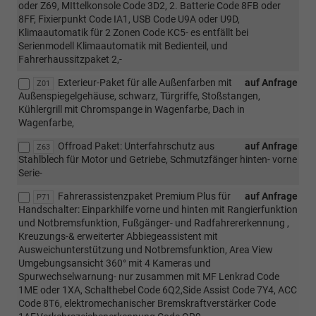
oder Z69, MIttelkonsole Code 3D2, 2. Batterie Code 8FB oder
8FF, Fixierpunkt Code IA1, USB Code U9A oder U9D,
Klimaautomatik für 2 Zonen Code KC5- es entfällt bei
Serienmodell Klimaautomatik mit Bedienteil, und
Fahrerhaussitzpaket 2,-
Exterieur-Paket für alle Außenfarben mit
auf Anfrage
Z01
Außenspiegelgehäuse, schwarz, Türgriffe, Stoßstangen,
Kühlergrill mit Chromspange in Wagenfarbe, Dach in
Wagenfarbe,
Offroad Paket: Unterfahrschutz aus
auf Anfrage
Z63
Stahlblech für Motor und Getriebe, Schmutzfänger hinten- vorne
Serie-
Fahrerassistenzpaket Premium Plus für
auf Anfrage
P71
Handschalter: Einparkhilfe vorne und hinten mit Rangierfunktion
und Notbremsfunktion, Fußgänger- und Radfahrererkennung ,
Kreuzungs-& erweiterter Abbiegeassistent mit
Ausweichunterstützung und Notbremsfunktion, Area View
Umgebungsansicht 360° mit 4 Kameras und
Spurwechselwarnung- nur zusammen mit MF Lenkrad Code
1ME oder 1XA, Schalthebel Code 6Q2,Side Assist Code 7Y4, ACC
Code 8T6, elektromechanischer Bremskraftverstärker Code