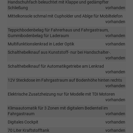
Handschuhfach beleuchtet mit Klappe und gedämpfter
Schließung
vorhanden
Mittelkonsole schmal mit Cupholder und Ablge für Mobiltelefon
vorhanden
Teppichbodenbelag für Fahrerhaus und Fahrgastraum,
Gummibodenbelag für Laderaum
vorhanden
Multifunktionslenkrad in Leder Optik
vorhanden
Schalthebelknauf aus Kunststoff- nur bei Handschalter-.
vorhanden
Schalthebelknauf für Automatikgetriebe am Lenkrad
vorhanden
12V Steckdose im Fahrgastraum auf Bodenhöhe hinten rechts
vorhanden
Elektrische Zusatzheizung nur für Modelle mit TDI Motoren
vorhanden
Klimaautomatik für 3 Zonen mit digitalem Bedienteil im
Fahrgastraum
vorhanden
Digitales Cockpit
vorhanden
70 Liter Kraftstofftank
vorhanden