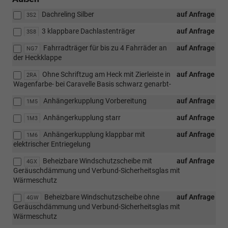
Dachreling Silber
auf Anfrage
3S2
3 klappbare Dachlastenträger
auf Anfrage
3S8
Fahrradträger für bis zu 4 Fahrräder an
auf Anfrage
NG7
der Heckklappe
Ohne Schriftzug am Heck mit Zierleiste in
auf Anfrage
2RA
Wagenfarbe- bei Caravelle Basis schwarz genarbt-
Anhängerkupplung Vorbereitung
auf Anfrage
1M5
Anhängerkupplung starr
auf Anfrage
1M3
Anhängerkupplung klappbar mit
auf Anfrage
1M6
elektrischer Entriegelung
Beheizbare Windschutzscheibe mit
auf Anfrage
4GX
Geräuschdämmung und Verbund-Sicherheitsglas mit
Wärmeschutz
Beheizbare Windschutzscheibe ohne
auf Anfrage
4GW
Geräuschdämmung und Verbund-Sicherheitsglas mit
Wärmeschutz