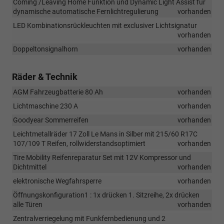
Coming /Leaving Home Funktion und Dynamic Light Assist für
dynamische automatische Fernlichtregulierung
vorhanden
LED Kombinationsrückleuchten mit exclusiver Lichtsignatur
vorhanden
Doppeltonsignalhorn
vorhanden
Räder & Technik
AGM Fahrzeugbatterie 80 Ah
vorhanden
Lichtmaschine 230 A
vorhanden
Goodyear Sommerreifen
vorhanden
Leichtmetallräder 17 Zoll Le Mans in Silber mit 215/60 R17C
107/109 T Reifen, rollwiderstandsoptimiert
vorhanden
Tire Mobility Reifenreparatur Set mit 12V Kompressor und
Dichtmittel
vorhanden
elektronische Wegfahrsperre
vorhanden
Öffnungskonfiguration1 : 1x drücken 1. Sitzreihe, 2x drücken
alle Türen
vorhanden
Zentralverriegelung mit Funkfernbedienung und 2