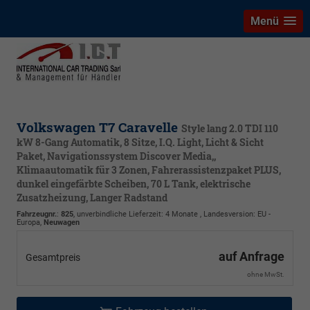
Menü
Volkswagen T7 Caravelle
Style lang 2.0 TDI 110
kW 8-Gang Automatik, 8 Sitze, I.Q. Light, Licht & Sicht
Paket, Navigationssystem Discover Media,,
Klimaautomatik für 3 Zonen, Fahrerassistenzpaket PLUS,
dunkel eingefärbte Scheiben, 70 L Tank, elektrische
Zusatzheizung, Langer Radstand
Fahrzeugnr.
:
825
, unverbindliche Lieferzeit:
4 Monate
, Landesversion: EU -
Europa,
Neuwagen
auf Anfrage
Gesamtpreis
ohne MwSt.