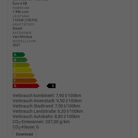
Euro 6 EB
HUBRAUM
1.996 ccm
LEISTUNG
110 kW (150 PS)
KRAFTSTOFF
Diesel
KATEGORIE
Van/Minibus
MODELLJAHR
2027
Verbrauch kombiniert:
7,90 l/100km
Verbrauch Innenstadt:
9,50 l/100km
Verbrauch Stadtrand:
7,50 l/100km
Verbrauch Landstraße:
6,20 l/100km
Verbrauch Autobahn:
8,80 l/100km
CO
-Emissionen:
207,00 g/km
2
CO
-Klasse:
G
2
Download