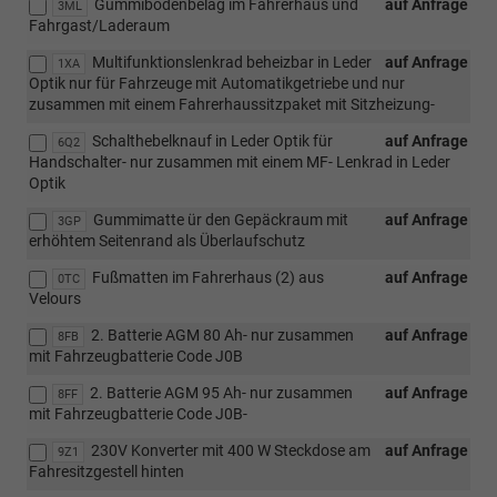
Gummibodenbelag im Fahrerhaus und
auf Anfrage
3ML
Fahrgast/Laderaum
Multifunktionslenkrad beheizbar in Leder
auf Anfrage
1XA
Optik nur für Fahrzeuge mit Automatikgetriebe und nur
zusammen mit einem Fahrerhaussitzpaket mit Sitzheizung-
Schalthebelknauf in Leder Optik für
auf Anfrage
6Q2
Handschalter- nur zusammen mit einem MF- Lenkrad in Leder
Optik
Gummimatte ür den Gepäckraum mit
auf Anfrage
3GP
erhöhtem Seitenrand als Überlaufschutz
Fußmatten im Fahrerhaus (2) aus
auf Anfrage
0TC
Velours
2. Batterie AGM 80 Ah- nur zusammen
auf Anfrage
8FB
mit Fahrzeugbatterie Code J0B
2. Batterie AGM 95 Ah- nur zusammen
auf Anfrage
8FF
mit Fahrzeugbatterie Code J0B-
230V Konverter mit 400 W Steckdose am
auf Anfrage
9Z1
Fahresitzgestell hinten