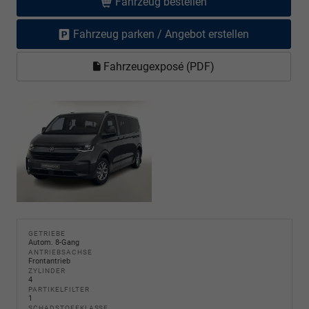
Fahrzeug bestellen
Fahrzeug parken / Angebot erstellen
Fahrzeugexposé (PDF)
GETRIEBE
Autom. 8-Gang
ANTRIEBSACHSE
Frontantrieb
ZYLINDER
4
PARTIKELFILTER
1
SCHADSTOFFKLASSE