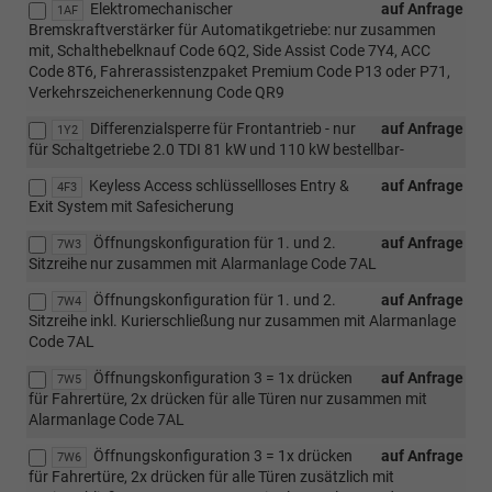
Elektromechanischer
auf Anfrage
1AF
Bremskraftverstärker für Automatikgetriebe: nur zusammen
mit, Schalthebelknauf Code 6Q2, Side Assist Code 7Y4, ACC
Code 8T6, Fahrerassistenzpaket Premium Code P13 oder P71,
Verkehrszeichenerkennung Code QR9
Differenzialsperre für Frontantrieb - nur
auf Anfrage
1Y2
für Schaltgetriebe 2.0 TDI 81 kW und 110 kW bestellbar-
Keyless Access schlüssellloses Entry &
auf Anfrage
4F3
Exit System mit Safesicherung
Öffnungskonfiguration für 1. und 2.
auf Anfrage
7W3
Sitzreihe nur zusammen mit Alarmanlage Code 7AL
Öffnungskonfiguration für 1. und 2.
auf Anfrage
7W4
Sitzreihe inkl. Kurierschließung nur zusammen mit Alarmanlage
Code 7AL
Öffnungskonfiguration 3 = 1x drücken
auf Anfrage
7W5
für Fahrertüre, 2x drücken für alle Türen nur zusammen mit
Alarmanlage Code 7AL
Öffnungskonfiguration 3 = 1x drücken
auf Anfrage
7W6
für Fahrertüre, 2x drücken für alle Türen zusätzlich mit