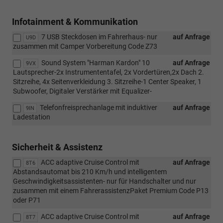
Infotainment & Kommunikation
7 USB Steckdosen im Fahrerhaus- nur
auf Anfrage
U9D
zusammen mit Camper Vorbereitung Code Z73
Sound System "Harman Kardon" 10
auf Anfrage
9VX
Lautsprecher-2x Instrumententafel, 2x Vordertüren,2x Dach 2.
Sitzreihe, 4x Seitenverkleidung 3. Sitzreihe-1 Center Speaker, 1
Subwoofer, Digitaler Verstärker mit Equalizer-
Telefonfreisprechanlage mit induktiver
auf Anfrage
9IN
Ladestation
Sicherheit & Assistenz
ACC adaptive Cruise Control mit
auf Anfrage
8T6
Abstandsautomat bis 210 Km/h und intelligentem
Geschwindigkeitsassistenten- nur für Handschalter und nur
zusammen mit einem FahrerassistenzPaket Premium Code P13
oder P71
ACC adaptive Cruise Control mit
auf Anfrage
8T7