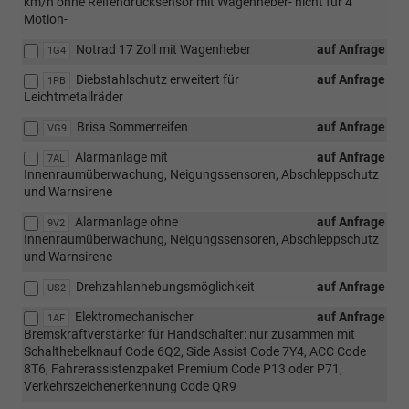
km/h ohne Reifendrucksensor mit Wagenheber- nicht für 4
Motion-
Notrad 17 Zoll mit Wagenheber
auf Anfrage
1G4
Diebstahlschutz erweitert für
auf Anfrage
1PB
Leichtmetallräder
Brisa Sommerreifen
auf Anfrage
VG9
Alarmanlage mit
auf Anfrage
7AL
Innenraumüberwachung, Neigungssensoren, Abschleppschutz
und Warnsirene
Alarmanlage ohne
auf Anfrage
9V2
Innenraumüberwachung, Neigungssensoren, Abschleppschutz
und Warnsirene
Drehzahlanhebungsmöglichkeit
auf Anfrage
US2
Elektromechanischer
auf Anfrage
1AF
Bremskraftverstärker für Handschalter: nur zusammen mit
Schalthebelknauf Code 6Q2, Side Assist Code 7Y4, ACC Code
8T6, Fahrerassistenzpaket Premium Code P13 oder P71,
Verkehrszeichenerkennung Code QR9