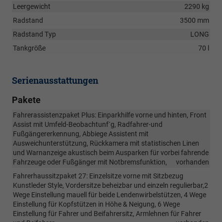
Leergewicht
2290 kg
Radstand
3500 mm
Radstand Typ
LONG
Tankgröße
70 l
Serienausstattungen
Pakete
Fahrerassistenzpaket Plus: Einparkhilfe vorne und hinten, Front
Assist mit Umfeld-Beobachtunf´g, Radfahrer-und
Fußgängererkennung, Abbiege Assistent mit
Ausweichunterstützung, Rückkamera mit statistischen Linen
und Warnanzeige akustisch beim Ausparken für vorbei fahrende
Fahrzeuge oder Fußgänger mit Notbremsfunktion,
vorhanden
Fahrerhaussitzpaket 27: Einzelsitze vorne mit Sitzbezug
Kunstleder Style, Vordersitze beheizbar und einzeln regulierbar,2
Wege Einstellung mauell für beide Lendenwirbelstützen, 4 Wege
Einstellung für Kopfstützen in Höhe & Neigung, 6 Wege
Einstellung für Fahrer und Beifahrersitz, Armlehnen für Fahrer