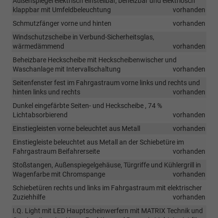
Außenspiegel elektrisch einstellbar, beheizbar und elektriosch
klappbar mit Umfeldbeleuchtung
vorhanden
Schmutzfänger vorne und hinten
vorhanden
Windschutzscheibe in Verbund-Sicherheitsglas,
wärmedämmend
vorhanden
Beheizbare Heckscheibe mit Heckscheibenwischer und
Waschanlage mit Intervallschaltung
vorhanden
Seitenfenster fest im Fahrgastraum vorne links und rechts und
hinten links und rechts
vorhanden
Dunkel eingefärbte Seiten- und Heckscheibe , 74 %
Lichtabsorbierend
vorhanden
Einstiegleisten vorne beleuchtet aus Metall
vorhanden
Einstiegleiste beleuchtet aus Metall an der Schiebetüre im
Fahrgastraum Beifahrerseite
vorhanden
Stoßstangen, Außenspiegelgehäuse, Türgriffe und Kühlergrill in
Wagenfarbe mit Chromspange
vorhanden
Schiebetüren rechts und links im Fahrgastraum mit elektrischer
Zuziehhilfe
vorhanden
I.Q. Light mit LED Hauptscheinwerfern mit MATRIX Technik und