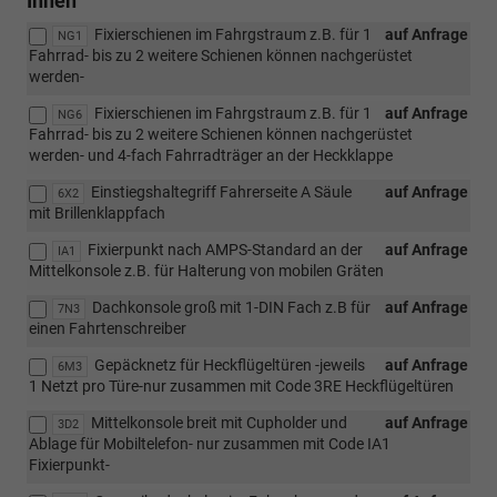
Innen
Fixierschienen im Fahrgstraum z.B. für 1
auf Anfrage
NG1
Fahrrad- bis zu 2 weitere Schienen können nachgerüstet
werden-
Fixierschienen im Fahrgstraum z.B. für 1
auf Anfrage
NG6
Fahrrad- bis zu 2 weitere Schienen können nachgerüstet
werden- und 4-fach Fahrradträger an der Heckklappe
Einstiegshaltegriff Fahrerseite A Säule
auf Anfrage
6X2
mit Brillenklappfach
Fixierpunkt nach AMPS-Standard an der
auf Anfrage
IA1
Mittelkonsole z.B. für Halterung von mobilen Gräten
Dachkonsole groß mit 1-DIN Fach z.B für
auf Anfrage
7N3
einen Fahrtenschreiber
Gepäcknetz für Heckflügeltüren -jeweils
auf Anfrage
6M3
1 Netzt pro Türe-nur zusammen mit Code 3RE Heckflügeltüren
Mittelkonsole breit mit Cupholder und
auf Anfrage
3D2
Ablage für Mobiltelefon- nur zusammen mit Code IA1
Fixierpunkt-