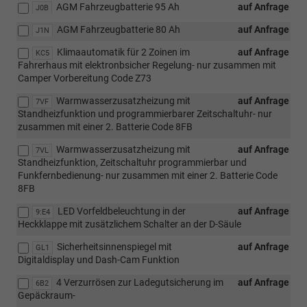
AGM Fahrzeugbatterie 95 Ah
auf Anfrage
J0B
AGM Fahrzeugbatterie 80 Ah
auf Anfrage
J1N
Klimaautomatik für 2 Zoinen im
auf Anfrage
KC5
Fahrerhaus mit elektronbsicher Regelung- nur zusammen mit
Camper Vorbereitung Code Z73
Warmwasserzusatzheizung mit
auf Anfrage
7VF
Standheizfunktion und programmierbarer Zeitschaltuhr- nur
zusammen mit einer 2. Batterie Code 8FB
Warmwasserzusatzheizung mit
auf Anfrage
7VL
Standheizfunktion, Zeitschaltuhr programmierbar und
Funkfernbedienung- nur zusammen mit einer 2. Batterie Code
8FB
LED Vorfeldbeleuchtung in der
auf Anfrage
9:E4
Heckklappe mit zusätzlichem Schalter an der D-Säule
Sicherheitsinnenspiegel mit
auf Anfrage
GL1
Digitaldisplay und Dash-Cam Funktion
4 Verzurrösen zur Ladegutsicherung im
auf Anfrage
6B2
Gepäckraum-