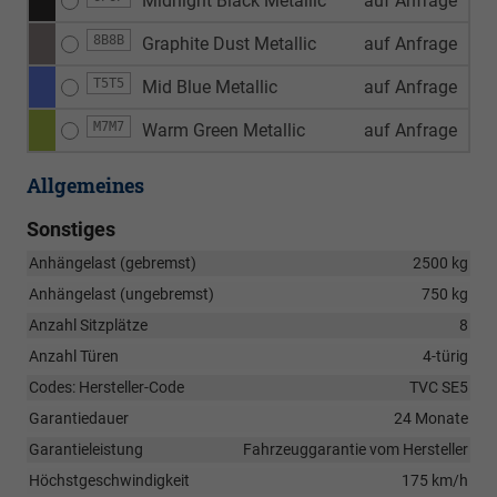
Midnight Black Metallic
auf Anfrage
8B8B
Graphite Dust Metallic
auf Anfrage
T5T5
Mid Blue Metallic
auf Anfrage
M7M7
Warm Green Metallic
auf Anfrage
Allgemeines
Sonstiges
Anhängelast (gebremst)
2500 kg
Anhängelast (ungebremst)
750 kg
Anzahl Sitzplätze
8
Anzahl Türen
4-türig
Codes: Hersteller-Code
TVC SE5
Garantiedauer
24 Monate
Garantieleistung
Fahrzeuggarantie vom Hersteller
Höchstgeschwindigkeit
175 km/h