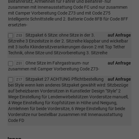
Beifahrersitz, Armlehnen für Fahrer und Beifahrer- nur
zusammen mit Innenausstattung Code FC und nur zusammen
mit Camper Vorbereitung Code Z73 und mit Code Z75
Intelligente Schnittstelle und 2. Batterie Code 8FB für Code 8FF
ersetzten-
Sitzpaket 6 Sitze: ohne Sitze in der 3.
auf Anfrage
Z53
Sitzreihe 3 Einzelsitze in der 2. Sitzreihe klappbar und wickelbar
mit 3 Isofix Kkindersitzverankerungen davon 2 mit Top Tether
Technik, ohne Sitze und Sitzvorbereitung 3. Sitzreihe
Ohne Sitze im Fahrgastraum- nur
auf Anfrage
Z51
zusammen mit Camper Vorbereitung Code Z73-
Sitzpaket 27 ACHTUNG Pflichtbestellung
auf Anfrage
Z17
bei Style wenn kein anderes Sitzpaket gewählt wird: Sitzbezüge
auf beheizbaren Vordersitzen in Kunstleder Design "Style" 2
Wege Einstellung für Lendenwirbelstützen Vordersitze manuell,
4 Wege Einstellung für Kopfstützen in Höhe und Neigung,
Armlehnen für beide Vordersitze, 6 Wege Einstellung für beide
Vordersitze nur bestellbar zusammen mit Innenausstattung
Code FD