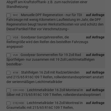
Abgriff am Kraftstofftank- z.B. zum nachrüsten einer
Standheizung-
Manuelle DPF Regeneration - nur für TDI
auf Anfrage
9HC
Fahrzeuge mit wenig Kilometern Laufleistung im Jahr, die DPF
Regeneration beugt teuren Werkstattkosten vor und schütz den
Diesel Partikel Filter vor Verschmutzung--
Goodyear Ganzjahresreifen, die
auf Anfrage
VG8
Reifengröße wird den Reifen des bestellten Fahrzeugs
angepasst-
Goodyear Sommerreifen für 19 Zoll Rad
auf Anfrage
VU0
Sportfelgen- nur zusammen mit 19 Zoll Leichtmetallfelgen
bestellbar-
Stahlfelgen 16 Zoll mit Radzierblenden
auf Anfrage
41W
und 215/65 R16C !09 T Reifen, rollwiderstandsoptimiert anstatt
der serienmäßigen Leichtmetallräder
Leichtmetallräder 16 Zoll Monteral in
auf Anfrage
C0Y/H0D
Silber mit 215/65 R16C 109 T Reifen, rollwiderstandsoptimiert
Leichtmetallräder 16 Zoll Montreal in
auf Anfrage
C1E/H0D
Graumetallic mit 215/65 R16C 109 T Reifen,