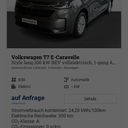
Volkswagen T7 E-Caravelle
Style lang 100 kW BEV vollelektrisch, 1-gang Automatik, Heckantrieb, 8 Sitze, Klimaautomatik 3 Zonen, dunkel eingefärbte Scheiben, Fahrerassistenzpaket Plus, Langer Radstand
unverbindliche Lieferzeit:
4 Monate
Neuwagen
Fahrzeugnr.
838
Getriebe
Automatik
Kraftstoff
Elektro
Leistung
– kW
auf Anfrage
Details
ohne MwSt.
Stromverbrauch kombiniert:
24,20 kWh/100km
Elektrische Reichweite:
300 km
CO
-Klasse:
A
2
CO
-Emissionen:
0 g/km
2