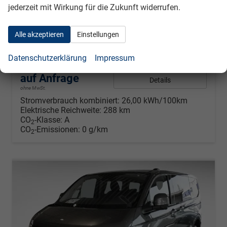
Volkswagen T7 E-Caravelle
jederzeit mit Wirkung für die Zukunft widerrufen.
Style kurz 210 kW BEV vollelektrisch, 1-Gang Automatik, 8 Sitze, Klimaautomatik 3 Zonen, Navigationssystem, Rückkamera, Fahrerassistenzpaket Plus,
unverbindliche Lieferzeit:
4 Monate
Neuwagen
Alle akzeptieren
Einstellungen
Fahrzeugnr.
909
Getriebe
Automatik
Datenschutzerklärung
Impressum
Kraftstoff
Elektro
Leistung
– kW
auf Anfrage
Details
ohne MwSt.
Stromverbrauch kombiniert:
26,00 kWh/100km
Elektrische Reichweite:
288 km
CO
-Klasse:
A
2
CO
-Emissionen:
0 g/km
2