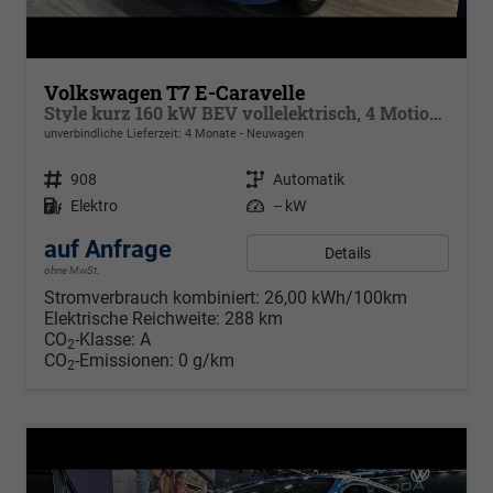
Volkswagen T7 E-Caravelle
Style kurz 160 kW BEV vollelektrisch, 4 Motion, 8 Sitze, Navigationssystem Discover Media, Klimaautomatik 3 Zonen, dunkel eingefärbte Scheiben, Fahrerassistenzpaket Plus,
unverbindliche Lieferzeit:
4 Monate
Neuwagen
Fahrzeugnr.
908
Getriebe
Automatik
Kraftstoff
Elektro
Leistung
– kW
auf Anfrage
Details
ohne MwSt.
Stromverbrauch kombiniert:
26,00 kWh/100km
Elektrische Reichweite:
288 km
CO
-Klasse:
A
2
CO
-Emissionen:
0 g/km
2