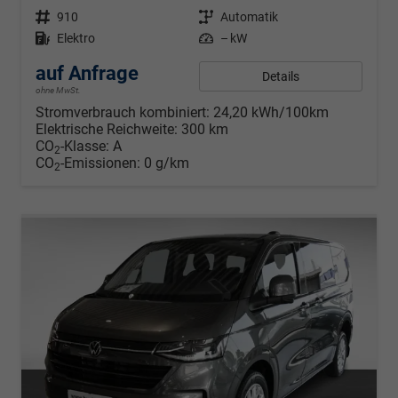
Fahrzeugnr.
910
Getriebe
Automatik
Kraftstoff
Elektro
Leistung
– kW
auf Anfrage
Details
ohne MwSt.
Stromverbrauch kombiniert:
24,20 kWh/100km
Elektrische Reichweite:
300 km
CO
-Klasse:
A
2
CO
-Emissionen:
0 g/km
2