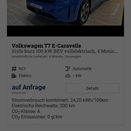
Volkswagen T7 E-Caravelle
Style kurz 100 kW BEV vollelektrisch, 4 Motion , 8 Sitze, Navigationssystem Discover Media, Klimaautomatik 3 Zonen, dunkel eingefärbte Scheiben, Fahrerassistenzpaket Plus,
unverbindliche Lieferzeit:
4 Monate
Neuwagen
Fahrzeugnr.
907
Getriebe
Automatik
Kraftstoff
Elektro
Leistung
– kW
auf Anfrage
Details
ohne MwSt.
Stromverbrauch kombiniert:
24,20 kWh/100km
Elektrische Reichweite:
300 km
CO
-Klasse:
A
2
CO
-Emissionen:
0 g/km
2