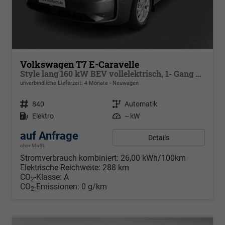
Volkswagen T7 E-Caravelle
Style lang 160 kW BEV vollelektrisch, 1- Gang Automatik, 8 Sitze, Klimaautomatik 3 Zonen, dunkel eingefärbte Scheiben, Fahrerassistenzpaket Plus, Langer Radstand
unverbindliche Lieferzeit:
4 Monate
Neuwagen
Fahrzeugnr.
840
Getriebe
Automatik
Kraftstoff
Elektro
Leistung
– kW
auf Anfrage
Details
ohne MwSt.
Stromverbrauch kombiniert:
26,00 kWh/100km
Elektrische Reichweite:
288 km
CO
-Klasse:
A
2
CO
-Emissionen:
0 g/km
2