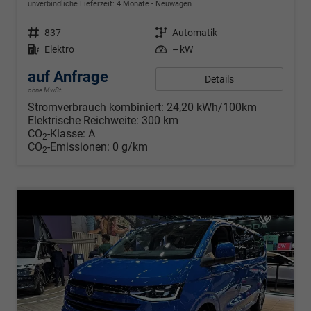
unverbindliche Lieferzeit:
4 Monate
Neuwagen
Fahrzeugnr.
837
Getriebe
Automatik
Kraftstoff
Elektro
Leistung
– kW
auf Anfrage
Details
ohne MwSt.
Stromverbrauch kombiniert:
24,20 kWh/100km
Elektrische Reichweite:
300 km
CO
-Klasse:
A
2
CO
-Emissionen:
0 g/km
2