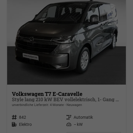
Volkswagen T7 E-Caravelle
Style lang 210 kW BEV vollelektrisch, 1- Gang Automatik, Heckantrieb,8 Sitze, Klimaautomatik 3 Zonen, Navigationssystem, Fahrerassistenzpaket Plus, Langer Radstand
unverbindliche Lieferzeit:
4 Monate
Neuwagen
Fahrzeugnr.
842
Getriebe
Automatik
Kraftstoff
Elektro
Leistung
– kW