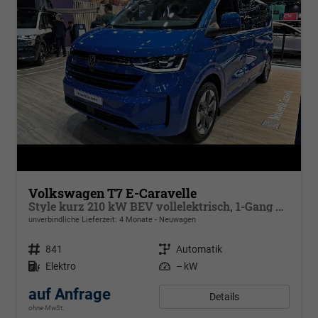
Volkswagen T7 E-Caravelle
Style kurz 210 kW BEV vollelektrisch, 1-Gang Automatik, Heckantrieb, 8 Sitze, Klimaautomatik 3 Zonen, Navigationssystem, Rückkamera, Fahrerassistenzpaket Plus,
unverbindliche Lieferzeit:
4 Monate
Neuwagen
Fahrzeugnr.
841
Getriebe
Automatik
Kraftstoff
Elektro
Leistung
– kW
auf Anfrage
Details
ohne MwSt.