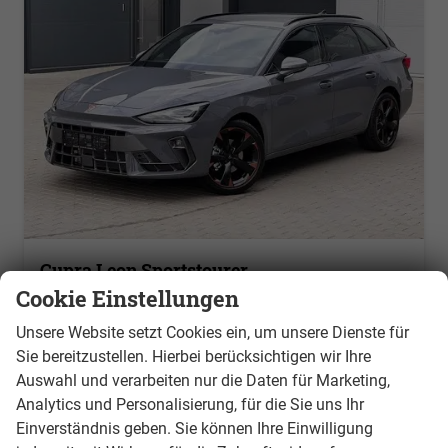
Cupra Leon Sportstourer
VZ Extreme 1.5 TSI e-Hybrid PHEV 200 kW(272 PS) DSG 6, ED MATRIX ULTRA, Cup Sportschalensitze beheizbar + elektrisch einstellbar, Park Assit, Sennheiser Sound, BREMBO Bremsen, 19 Zoll Aluräder,Seitenschweller Cupra, Klimaautom. 3 Zonen, Drive Pack X
Cookie Einstellungen
unverbindliche Lieferzeit:
3 Monate
Neuwagen
Unsere Website setzt Cookies ein, um unsere Dienste für
Fahrzeugnr.
1115
Getriebe
Doppelkupplungsgetriebe (DSG)
Sie bereitzustellen. Hierbei berücksichtigen wir Ihre
Kraftstoff
Hybrid Benzin
Leistung
200 kW (272 PS)
Auswahl und verarbeiten nur die Daten für Marketing,
Analytics und Personalisierung, für die Sie uns Ihr
auf Anfrage
Details
Einverständnis geben. Sie können Ihre Einwilligung
ohne MwSt.