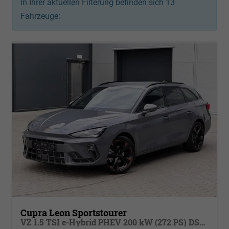
In Ihrer aktuellen Filterung befinden sich
13
Fahrzeuge:
Cupra Leon Sportstourer
VZ 1.5 TSI e-Hybrid PHEV 200 kW (272 PS) DSG 6, ,DCC Fahrwerk,Sportschalensitze beheizbar, elektrisch einstellbar , Dynamik Paket, Sport HML, LED, Klimaautomatik 3 Zonen, Heckklappe elektrish m. Virtual Pedal, PDC,