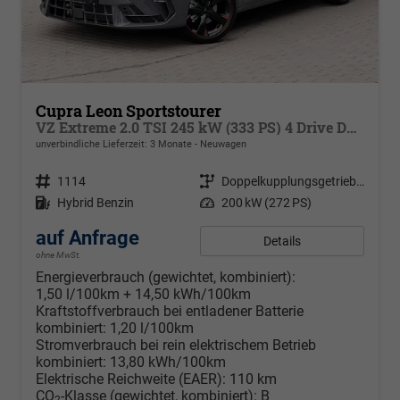
Cupra Leon Sportstourer
VZ Extreme 2.0 TSI 245 kW (333 PS) 4 Drive DSG LED MATRIX ULTRA, Cup Sportschalensitze beheizbar + elektrisch beisntellbar, Park Assit, Sennheiser Sound, AKABONO Bremsen,19 Zoll Alufelgen Sport Copper Seitenschweller Cupra, Klimaautom. 3 Zonen, Pack XL,
unverbindliche Lieferzeit:
3 Monate
Neuwagen
Fahrzeugnr.
1114
Getriebe
Doppelkupplungsgetriebe (DSG)
Kraftstoff
Hybrid Benzin
Leistung
200 kW (272 PS)
auf Anfrage
Details
ohne MwSt.
Energieverbrauch (gewichtet, kombiniert):
1,50 l/100km + 14,50 kWh/100km
Kraftstoffverbrauch bei entladener Batterie
kombiniert:
1,20 l/100km
Stromverbrauch bei rein elektrischem Betrieb
kombiniert:
13,80 kWh/100km
Elektrische Reichweite (EAER):
110 km
CO
-Klasse (gewichtet, kombiniert):
B
2