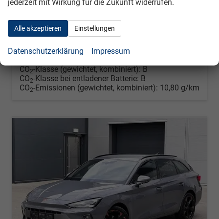
jederzeit mit Wirkung für die Zukunft widerrufen.
Energieverbrauch (gewichtet, kombiniert):
1,50 l/100km + 14,50 kWh/100km
Kraftstoffverbrauch bei entladener Batterie
Alle akzeptieren
Einstellungen
kombiniert:
1,20 l/100km
Stromverbrauch bei rein elektrischem Betrieb
kombiniert:
13,80 kWh/100km
Datenschutzerklärung
Impressum
Elektrische Reichweite (EAER):
110 km
CO
-Klasse (gewichtet, kombiniert):
B
2
CO
-Klasse bei entladener Batterie:
B
2
CO
-Emissionen (gewichtet, kombiniert):
10,80 g/km
2