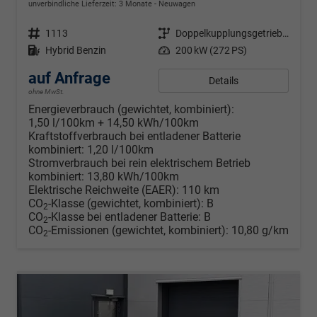
unverbindliche Lieferzeit:
3 Monate
Neuwagen
Fahrzeugnr.
1113
Getriebe
Doppelkupplungsgetriebe (DSG)
Kraftstoff
Hybrid Benzin
Leistung
200 kW (272 PS)
auf Anfrage
Details
ohne MwSt.
Energieverbrauch (gewichtet, kombiniert):
1,50 l/100km + 14,50 kWh/100km
Kraftstoffverbrauch bei entladener Batterie
kombiniert:
1,20 l/100km
Stromverbrauch bei rein elektrischem Betrieb
kombiniert:
13,80 kWh/100km
Elektrische Reichweite (EAER):
110 km
CO
-Klasse (gewichtet, kombiniert):
B
2
CO
-Klasse bei entladener Batterie:
B
2
CO
-Emissionen (gewichtet, kombiniert):
10,80 g/km
2