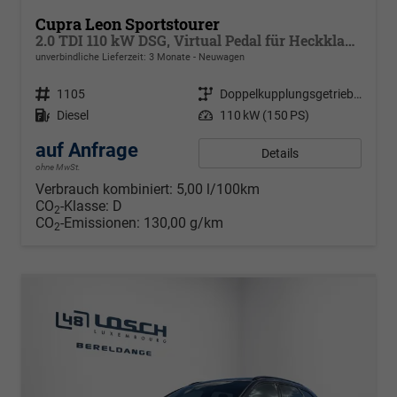
Cupra Leon Sportstourer
2.0 TDI 110 kW DSG, Virtual Pedal für Heckklappe, MATRIX ULTRA, Park Assist, dynamische Blinkleuchten, Navigation, ,Pack Safe Drive XL, Winterpaket, Klimaautomatik 3 Z., 18 Zoll Alufelgen Garbi, Edge Paket
unverbindliche Lieferzeit:
3 Monate
Neuwagen
Fahrzeugnr.
1105
Getriebe
Doppelkupplungsgetriebe (DSG)
Kraftstoff
Diesel
Leistung
110 kW (150 PS)
auf Anfrage
Details
ohne MwSt.
Verbrauch kombiniert:
5,00 l/100km
CO
-Klasse:
D
2
CO
-Emissionen:
130,00 g/km
2