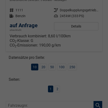
unverbindliche Lieferzeit:
3 Monate
Neuwagen
Fahrzeugnr.
1111
Getriebe
Doppelkupplungsgetriebe (DSG)
Kraftstoff
Benzin
Leistung
245 kW (333 PS)
auf Anfrage
Details
ohne MwSt.
Verbrauch kombiniert:
8,60 l/100km
CO
-Klasse:
G
2
CO
-Emissionen:
190,00 g/km
2
Datensätze pro Seite:
10
20
50
100
250
Seiten:
1
2
Fahrzeugnr.