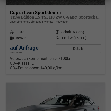
Cupra Leon Sportstourer
Tribe Edition 1.5 TSI 110 kW 6-Gang: Sportschalensitze beheizbar, elektrisch einstellbar, DCC Fahrwerk, 19 Zoll Alufelgen ,Cupra Seitenschweller, Klimaautomatik 3 Zonen,
unverbindliche Lieferzeit:
3 Monate
Neuwagen
Fahrzeugnr.
1107
Getriebe
Schalt. 6-Gang
Kraftstoff
Benzin
Leistung
110 kW (150 PS)
auf Anfrage
Details
ohne MwSt.
Verbrauch kombiniert:
5,80 l/100km
CO
-Klasse:
E
2
CO
-Emissionen:
140,00 g/km
2