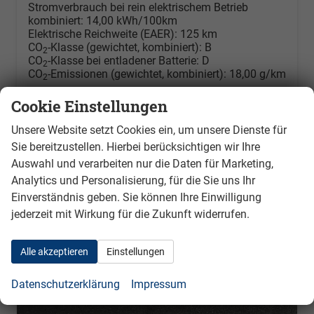
Stromverbrauch bei rein elektrischem Betrieb
kombiniert:
14,00 kWh/100km
Elektrische Reichweite (EAER):
125 km
CO
-Klasse (gewichtet, kombiniert):
B
2
CO
-Klasse bei entladener Batterie:
D
2
CO
-Emissionen (gewichtet, kombiniert):
18,00 g/km
2
Cookie Einstellungen
Unsere Website setzt Cookies ein, um unsere Dienste für
Sie bereitzustellen. Hierbei berücksichtigen wir Ihre
Auswahl und verarbeiten nur die Daten für Marketing,
Analytics und Personalisierung, für die Sie uns Ihr
Einverständnis geben. Sie können Ihre Einwilligung
jederzeit mit Wirkung für die Zukunft widerrufen.
Alle akzeptieren
Einstellungen
Datenschutzerklärung
Impressum