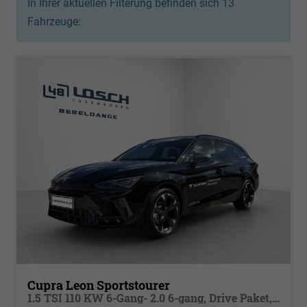
In Ihrer aktuellen Filterung befinden sich
13
Fahrzeuge:
Cupra Leon Sportstourer
1.5 TSI 110 KW 6-Gang- 2.0 6-gang, Drive Paket, Virtual Pedal für HeckklaLED MATRIX ULTRA , dynamische Blinkleuchten, Navigation, ,Pack Safe XL, PDC, Winterpaket, Klimaautomatik 3 Z., 18 Zoll Alufelgen Garbi, Edge Paket