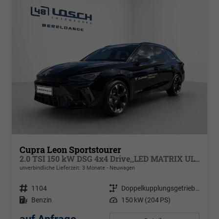
Cupra Leon Sportstourer
2.0 TSI 150 kW DSG 4x4 Drive,,LED MATRIX ULTRA Hauptscheinwerfer, dynamische Blinkleuchten, Navigation, ,Pack Safe Drive XL, Park Assist, Winterpaket, Klimaautomatik 3 Zonen, 18 Zoll Alufelgen Garbi, Edge Paket
unverbindliche Lieferzeit:
3 Monate
Neuwagen
Fahrzeugnr.
1104
Getriebe
Doppelkupplungsgetriebe (DSG)
Kraftstoff
Benzin
Leistung
150 kW (204 PS)