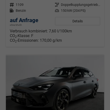
Fahrzeugnr.
1109
Getriebe
Doppelkupplungsgetriebe (DSG)
Kraftstoff
Benzin
Leistung
150 kW (204 PS)
auf Anfrage
Details
ohne MwSt.
Verbrauch kombiniert:
7,60 l/100km
CO
-Klasse:
F
2
CO
-Emissionen:
170,00 g/km
2