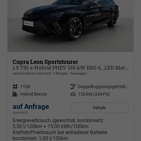
Cupra Leon Sportstourer
1.5 TSI e-Hybrid PHEV 150 kW DSG 6, ,LED Matrix Ultra, dynamische Blinkleuchten, Navigation, ,Pack Safe Drive XL, Park Assist, Winterpaket, Klimaautomatik 3 Zonen, 18 Zoll Alufelgen
unverbindliche Lieferzeit:
3 Monate
Neuwagen
Fahrzeugnr.
1106
Getriebe
Doppelkupplungsgetriebe (DSG)
Kraftstoff
Hybrid Benzin
Leistung
150 kW (204 PS)
auf Anfrage
Details
ohne MwSt.
Energieverbrauch (gewichtet, kombiniert):
5,50 l/100km + 15,00 kWh/100km
Kraftstoffverbrauch bei entladener Batterie
kombiniert:
1,00 l/100km