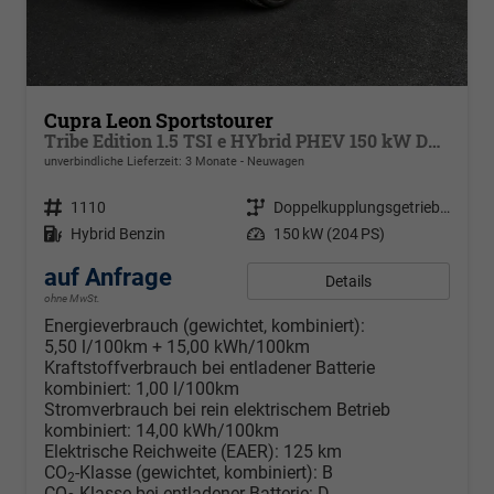
Cupra Leon Sportstourer
Tribe Edition 1.5 TSI e HYbrid PHEV 150 kW DSG 6, Sportschalensitze beheizbar, elektrisch einstellbar, DCC Fahrwerk, 19 Zoll Alufelgen ,Cupra Seitenschweller, Klimaautomatik 3 Zonen,
unverbindliche Lieferzeit:
3 Monate
Neuwagen
Fahrzeugnr.
1110
Getriebe
Doppelkupplungsgetriebe (DSG)
Kraftstoff
Hybrid Benzin
Leistung
150 kW (204 PS)
auf Anfrage
Details
ohne MwSt.
Energieverbrauch (gewichtet, kombiniert):
5,50 l/100km + 15,00 kWh/100km
Kraftstoffverbrauch bei entladener Batterie
kombiniert:
1,00 l/100km
Stromverbrauch bei rein elektrischem Betrieb
kombiniert:
14,00 kWh/100km
Elektrische Reichweite (EAER):
125 km
CO
-Klasse (gewichtet, kombiniert):
B
2
CO
-Klasse bei entladener Batterie:
D