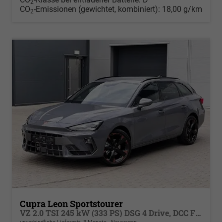
2
CO
-Emissionen (gewichtet, kombiniert):
18,00 g/km
2
Cupra Leon Sportstourer
VZ 2.0 TSI 245 kW (333 PS) DSG 4 Drive, DCC Fahrwerk,Sportschalensitze beheizbar, elektrisch einstellbar , Dynamik Paket, Sport HML, LED, Klimaautomatik 3 Zonen, Heckklappe elektrish m. Virtual Pedal, PDC,