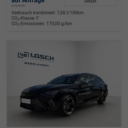
auf Anfrage
Details
ohne MwSt.
Verbrauch kombiniert:
7,60 l/100km
CO
-Klasse:
F
2
CO
-Emissionen:
170,00 g/km
2