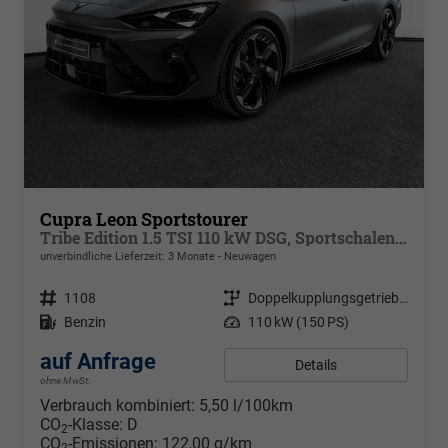
Cupra Leon Sportstourer
Tribe Edition 1.5 TSI 110 kW DSG, Sportschalensitze beheizbar, elektrisch einstellbar, DCC Fahrwerk, 19 Zoll Alufelgen ,Cupra Seitenschweller, Klimaautomatik 3 Zonen,
unverbindliche Lieferzeit:
3 Monate
Neuwagen
Fahrzeugnr.
1108
Getriebe
Doppelkupplungsgetriebe (DSG)
Kraftstoff
Benzin
Leistung
110 kW (150 PS)
auf Anfrage
Details
ohne MwSt.
Verbrauch kombiniert:
5,50 l/100km
CO
-Klasse:
D
2
CO
-Emissionen:
122,00 g/km
2