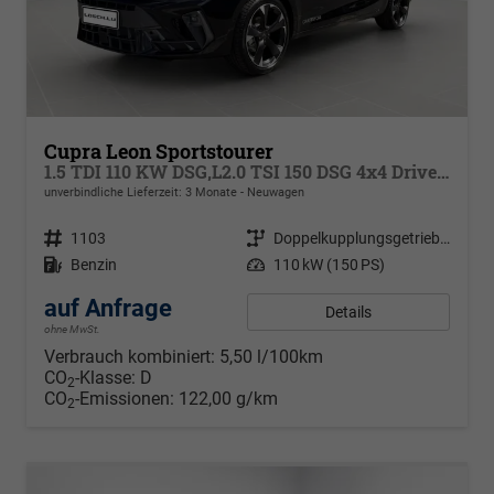
Cupra Leon Sportstourer
1.5 TDI 110 KW DSG,L2.0 TSI 150 DSG 4x4 Drive, Virtual Pedal für Heckklappe, MATRIX ULTRA, Park Assist, dynamische Blinkleuchten, Navigation, ,Pack Safe Drive XL, Winterpaket, Klimaautomatik 3 Z., 18 Zoll Alufelgen Garbi, Edge Paket
unverbindliche Lieferzeit:
3 Monate
Neuwagen
Fahrzeugnr.
1103
Getriebe
Doppelkupplungsgetriebe (DSG)
Kraftstoff
Benzin
Leistung
110 kW (150 PS)
auf Anfrage
Details
ohne MwSt.
Verbrauch kombiniert:
5,50 l/100km
CO
-Klasse:
D
2
CO
-Emissionen:
122,00 g/km
2