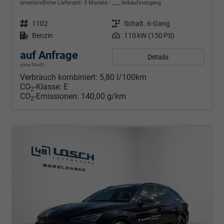
unverbindliche Lieferzeit:
3 Monate
___ Ankaufsvorgang
Fahrzeugnr.
1102
Getriebe
Schalt. 6-Gang
Kraftstoff
Benzin
Leistung
110 kW (150 PS)
auf Anfrage
Details
ohne MwSt.
Verbrauch kombiniert:
5,80 l/100km
CO
-Klasse:
E
2
CO
-Emissionen:
140,00 g/km
2