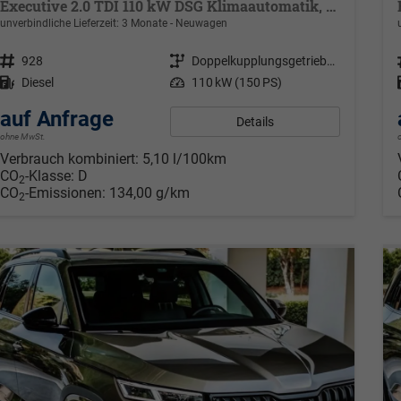
Executive 2.0 TDI 110 kW DSG Klimaautomatik, Metallfarbe, ACC ,PDC v+h, LED, Smart Link, Rückkamera, Sun Set, Reserverad, 4 Jahre Garantie
unverbindliche Lieferzeit:
3 Monate
Neuwagen
Fahrzeugnr.
928
Getriebe
Doppelkupplungsgetriebe (DSG)
Kraftstoff
Diesel
Leistung
110 kW (150 PS)
auf Anfrage
Details
ohne MwSt.
Verbrauch kombiniert:
5,10 l/100km
CO
-Klasse:
D
2
CO
-Emissionen:
134,00 g/km
2