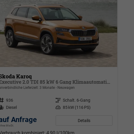
Skoda Karoq
Executive 2.0 TDI 85 kW 6 Gang Klimaautomatik, Metallfarbe, ACC ,PDC v+h, LED, Smart Link, Rückkamera, Sun Set, Reserverad, 4 Jahre Garantie,
unverbindliche Lieferzeit:
3 Monate
Neuwagen
Fahrzeugnr.
936
Getriebe
Schalt. 6-Gang
Kraftstoff
Diesel
Leistung
85 kW (116 PS)
auf Anfrage
Details
ohne MwSt.
Verbrauch kombiniert:
4,90 l/100km