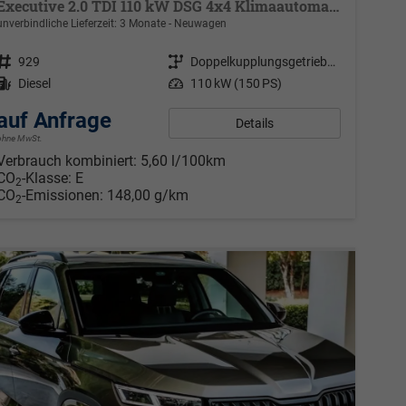
Executive 2.0 TDI 110 kW DSG 4x4 Klimaautomatik, Metallfarbe, ACC ,PDC v+h, LED, Smart Link, Rückkamera, Sun Set, Reserverad, 17 Zoll Alu ,4 Jahre Garantie
unverbindliche Lieferzeit:
3 Monate
Neuwagen
Fahrzeugnr.
929
Getriebe
Doppelkupplungsgetriebe (DSG)
Kraftstoff
Diesel
Leistung
110 kW (150 PS)
auf Anfrage
Details
ohne MwSt.
Verbrauch kombiniert:
5,60 l/100km
CO
-Klasse:
E
2
CO
-Emissionen:
148,00 g/km
2