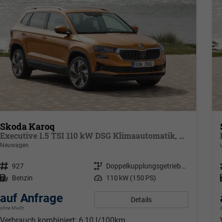
Skoda Karoq
Executive 1.5 TSI 110 kW DSG Klimaautomatik, Metallfarbe, ACC ,PDC v+h, LED, Smart Link, Rückkamera, Sun Set, Reserverad, 4 Jahre Garantie
Neuwagen
Fahrzeugnr.
927
Getriebe
Doppelkupplungsgetriebe (DSG)
Kraftstoff
Benzin
Leistung
110 kW (150 PS)
auf Anfrage
Details
ohne MwSt.
Verbrauch kombiniert:
6,10 l/100km