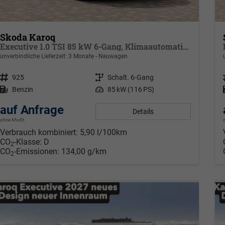
Skoda Karoq
Executive 1.0 TSI 85 kW 6-Gang, Klimaautomatik, Metallfarbe, ACC ,PDC v+h, LED, Smart Link, Rückkamera, Sun Set, Reserverad, 4 Jahre Garantie,
unverbindliche Lieferzeit:
3 Monate
Neuwagen
Fahrzeugnr.
925
Getriebe
Schalt. 6-Gang
Kraftstoff
Benzin
Leistung
85 kW (116 PS)
auf Anfrage
Details
ohne MwSt.
Verbrauch kombiniert:
5,90 l/100km
CO
-Klasse:
D
2
CO
-Emissionen:
134,00 g/km
2