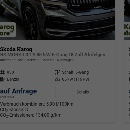
Skoda Karoq
BE MORE 1.0 TS 85 kW 6-Gang 18 Zoll Alufelgen, Reserverad, Rückkamera, Kessy Full, PDC 4+H, Klimaautomatik, Licht & Sicht Paket, Metallfarbe, Heckspoiler, Sun Set, Ambiente Light, LED, 4 Jahre Garantie,
unverbindliche Lieferzeit:
3 Monate
Neuwagen
Fahrzeugnr.
930
Getriebe
Schalt. 6-Gang
Kraftstoff
Benzin
Leistung
85 kW (116 PS)
auf Anfrage
Details
ohne MwSt.
Verbrauch kombiniert:
5,90 l/100km
CO
-Klasse:
D
2
CO
-Emissionen:
134,00 g/km
2