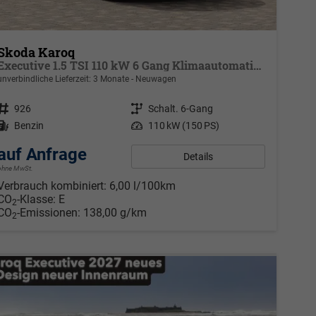
Skoda Karoq
Executive 1.5 TSI 110 kW 6 Gang Klimaautomatik, Metallfarbe, ACC ,PDC v+h, LED, Smart Link, Rückkamera, Sun Set, Reserverad, 4 Jahre Garantie
unverbindliche Lieferzeit:
3 Monate
Neuwagen
Fahrzeugnr.
926
Getriebe
Schalt. 6-Gang
Kraftstoff
Benzin
Leistung
110 kW (150 PS)
auf Anfrage
Details
ohne MwSt.
Verbrauch kombiniert:
6,00 l/100km
CO
-Klasse:
E
2
CO
-Emissionen:
138,00 g/km
2