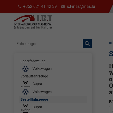
+352 621 41 42 39
ict-inas@inas.lu
Fahrzeugnr.
in
S
Lagerfahrzeuge
H
Volkswagen
w
Vorlauffahrzeuge
o
O
Cupra
a
Volkswagen
Bestellfahrzeuge
Kr
Cupra