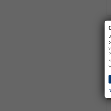
U
b
v
P
k
w
D