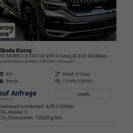
Skoda Karoq
BE MORE 1.5 TSI 110 kW 6 Gang,18 Zoll Alufelgen, Reserverad, Rückkamera, Kessy Full, PDC 4+H, Klimaautomatik, Licht & Sicht Paket, Metallfarbe, Heckspoiler, Sun Set, Ambiente Light, LED, 4 Jahre Garantie
unverbindliche Lieferzeit:
3 Monate
Neuwagen
Fahrzeugnr.
931
Getriebe
Schalt. 6-Gang
Kraftstoff
Benzin
Leistung
110 kW (150 PS)
auf Anfrage
Details
ohne MwSt.
Verbrauch kombiniert:
6,00 l/100km
CO
-Klasse:
E
2
CO
-Emissionen:
138,00 g/km
2