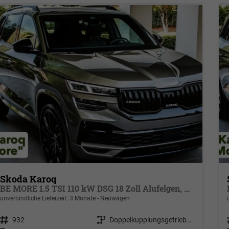
Skoda Karoq
BE MORE 1.5 TSI 110 kW DSG 18 Zoll Alufelgen, Reserverad, Rückkamera, Kessy Full, PDC 4+H, Klimaautomatik, Licht & Sicht Paket, Metallfarbe, Heckspoiler, Sun Set, Ambiente Light, LED, 4 Jahre Garantie
unverbindliche Lieferzeit:
3 Monate
Neuwagen
Fahrzeugnr.
932
Getriebe
Doppelkupplungsgetriebe (DSG)