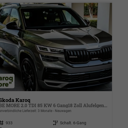
Skoda Karoq
BE MORE 2.0 TDI 85 KW 6 Gang18 Zoll Alufelgen, Reserverad, Rückkamera, Kessy Full, PDC 4+H, Klimaautomatik, Licht & Sicht Paket, Metallfarbe, Heckspoiler, Sun Set, Ambiente Light, LED, 4 Jahre Garantie
unverbindliche Lieferzeit:
3 Monate
Neuwagen
Fahrzeugnr.
933
Getriebe
Schalt. 6-Gang