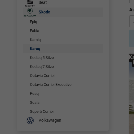
Seat
Au
Skoda
Epiq
Fabia
Kamiq
Karoq
Kodiaq 5 Sitze
Kodiaq 7 Sitze
Octavia Combi
Octavia Combi Executive
Peaq
Scala
Superb Combi
Volkswagen