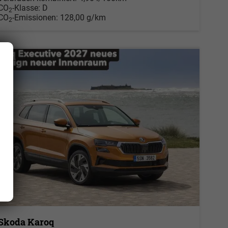
CO
-Klasse:
D
2
CO
-Emissionen:
128,00 g/km
2
Skoda Karoq