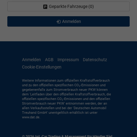
Geparkte Fahrzeuge (
0
)
Anmelden
Anmelden
AGB
Impressum
Datenschutz
Cookie-Einstellungen
Weitere Informationen zum offiziellen Kraftstoffverbrauch
und zu den offiziellen spezifischen CO
-Emissionen und
2
gegebenenfalls zum Stromverbrauch neuer PKW können
dem 'Leitfaden über den offiziellen Kraftstoffverbrauch, die
offiziellen spezifischen CO
-Emissionen und den offiziellen
2
Stromverbrauch neuer PKW' entnommen werden, der an
allen Verkaufsstellen und bei der 'Deutschen Automobil
Treuhand GmbH' unentgeltlich erhältlich ist unter
www.dat.de.
© 2026
Int. Car Trading & Management für Händler Sàrl
,