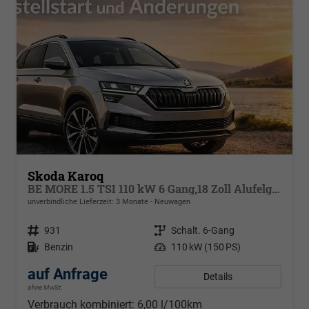
Skoda Karoq
BE MORE 1.5 TSI 110 kW 6 Gang,18 Zoll Alufelgen, Reserverad, Rückkamera, Kessy Full, PDC 4+H, Klimaautomatik, Licht & Sicht Paket, Metallfarbe, Heckspoiler, Sun Set, Ambiente Light, LED, 4 Jahre Garantie
unverbindliche Lieferzeit:
3 Monate
Neuwagen
Fahrzeugnr.
931
Getriebe
Schalt. 6-Gang
Kraftstoff
Benzin
Leistung
110 kW (150 PS)
auf Anfrage
Details
ohne MwSt.
Verbrauch kombiniert:
6,00 l/100km