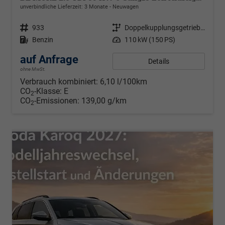
unverbindliche Lieferzeit:
3 Monate
Neuwagen
Fahrzeugnr.
933
Getriebe
Doppelkupplungsgetriebe (DSG)
Kraftstoff
Benzin
Leistung
110 kW (150 PS)
auf Anfrage
Details
ohne MwSt.
Verbrauch kombiniert:
6,10 l/100km
CO
-Klasse:
E
2
CO
-Emissionen:
139,00 g/km
2