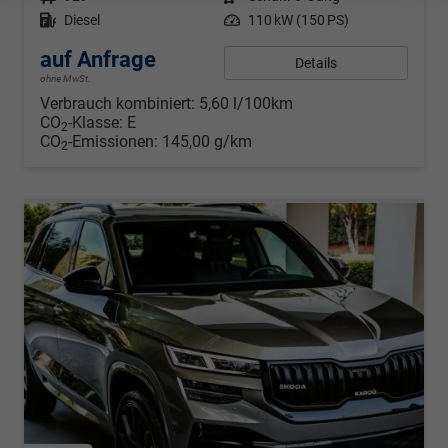
Kraftstoff
Diesel
Leistung
110 kW (150 PS)
auf Anfrage
Details
ohne MwSt.
Verbrauch kombiniert:
5,60 l/100km
CO
-Klasse:
E
2
CO
-Emissionen:
145,00 g/km
2