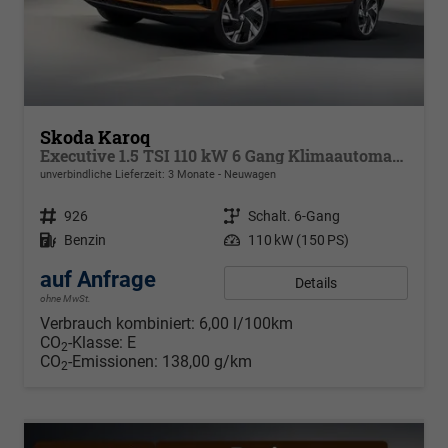
Skoda Karoq
Executive 1.5 TSI 110 kW 6 Gang Klimaautomatik, Metallfarbe, ACC ,PDC v+h, LED, Smart Link, Rückkamera, Sun Set, Reserverad, 4 Jahre Garantie
unverbindliche Lieferzeit:
3 Monate
Neuwagen
Fahrzeugnr.
926
Getriebe
Schalt. 6-Gang
Kraftstoff
Benzin
Leistung
110 kW (150 PS)
auf Anfrage
Details
ohne MwSt.
Verbrauch kombiniert:
6,00 l/100km
CO
-Klasse:
E
2
CO
-Emissionen:
138,00 g/km
2