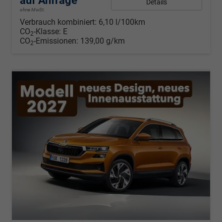
auf Anfrage
Details
ohne MwSt.
Verbrauch kombiniert:
6,10 l/100km
CO
-Klasse:
E
2
CO
-Emissionen:
139,00 g/km
2