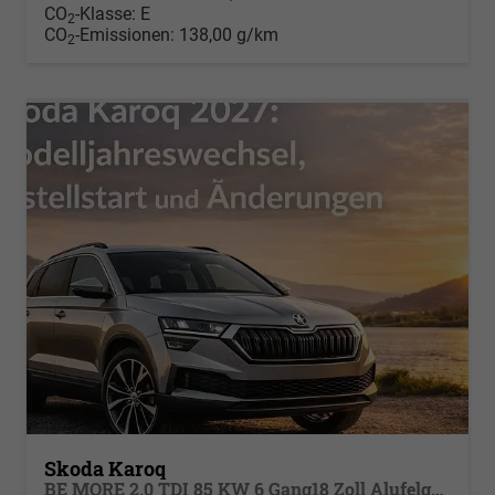
CO
-Klasse:
E
2
CO
-Emissionen:
138,00 g/km
2
Skoda Karoq
BE MORE 2.0 TDI 85 KW 6 Gang18 Zoll Alufelgen, Reserverad, Rückkamera, Kessy Full, PDC 4+H, Klimaautomatik, Licht & Sicht Paket, Metallfarbe, Heckspoiler, Sun Set, Ambiente Light, LED, 4 Jahre Garantie