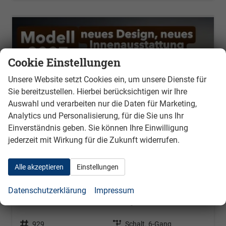
Cookie Einstellungen
Unsere Website setzt Cookies ein, um unsere Dienste für
Sie bereitzustellen. Hierbei berücksichtigen wir Ihre
Auswahl und verarbeiten nur die Daten für Marketing,
Analytics und Personalisierung, für die Sie uns Ihr
Einverständnis geben. Sie können Ihre Einwilligung
jederzeit mit Wirkung für die Zukunft widerrufen.
Alle akzeptieren
Einstellungen
Skoda Karoq
Datenschutzerklärung
Impressum
Executive 2.0 TDI 110 kW DSG 4x4 Klimaautomatik, Metallfarbe, ACC ,PDC v+h, LED, Smart Link, Rückkamera, Sun Set, Reserverad, 17 Zoll Alu ,4 Jahre Garantie
unverbindliche Lieferzeit:
3 Monate
Neuwagen
Fahrzeugnr.
929
Getriebe
Schalt. 6-Gang