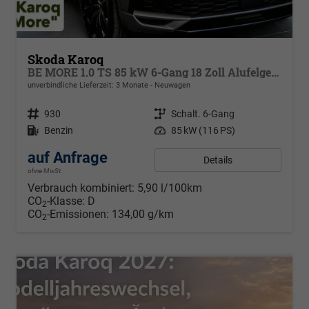
Skoda Karoq
BE MORE 1.0 TS 85 kW 6-Gang 18 Zoll Alufelgen, Reserverad, Rückkamera, Kessy Full, PDC 4+H, Klimaautomatik, Licht & Sicht Paket, Metallfarbe, Heckspoiler, Sun Set, Ambiente Light, LED, 4 Jahre Garantie,
unverbindliche Lieferzeit:
3 Monate
Neuwagen
Fahrzeugnr.
930
Getriebe
Schalt. 6-Gang
Kraftstoff
Benzin
Leistung
85 kW (116 PS)
auf Anfrage
Details
ohne MwSt.
Verbrauch kombiniert:
5,90 l/100km
CO
-Klasse:
D
2
CO
-Emissionen:
134,00 g/km
2