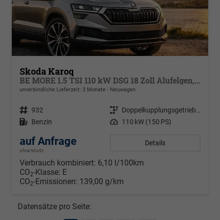
Skoda Karoq
BE MORE 1.5 TSI 110 kW DSG 18 Zoll Alufelgen, Reserverad, Rückkamera, Kessy Full, PDC 4+H, Klimaautomatik, Licht & Sicht Paket, Metallfarbe, Heckspoiler, Sun Set, Ambiente Light, LED, 4 Jahre Garantie
unverbindliche Lieferzeit:
3 Monate
Neuwagen
Fahrzeugnr.
932
Getriebe
Doppelkupplungsgetriebe (DSG)
Kraftstoff
Benzin
Leistung
110 kW (150 PS)
auf Anfrage
Details
ohne MwSt.
Verbrauch kombiniert:
6,10 l/100km
CO
-Klasse:
E
2
CO
-Emissionen:
139,00 g/km
2
Datensätze pro Seite: