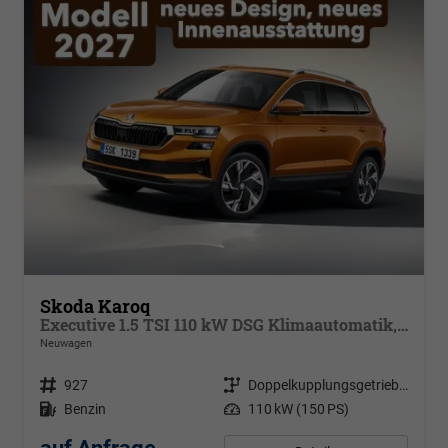
Skoda Karoq
Executive 1.5 TSI 110 kW DSG Klimaautomatik, Metallfarbe, ACC ,PDC v+h, LED, Smart Link, Rückkamera, Sun Set, Reserverad, 4 Jahre Garantie
Neuwagen
Fahrzeugnr.
927
Getriebe
Doppelkupplungsgetriebe (DSG)
Kraftstoff
Benzin
Leistung
110 kW (150 PS)