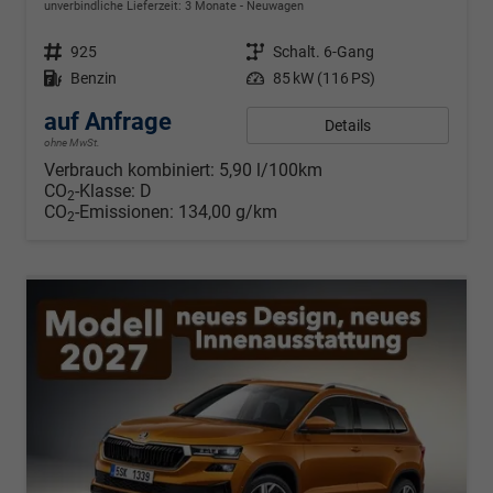
unverbindliche Lieferzeit:
3 Monate
Neuwagen
Fahrzeugnr.
925
Getriebe
Schalt. 6-Gang
Kraftstoff
Benzin
Leistung
85 kW (116 PS)
auf Anfrage
Details
ohne MwSt.
Verbrauch kombiniert:
5,90 l/100km
CO
-Klasse:
D
2
CO
-Emissionen:
134,00 g/km
2