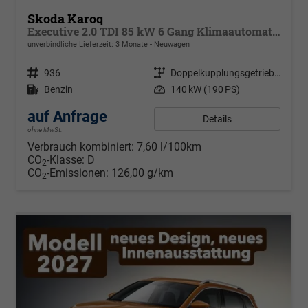
Skoda Karoq
Executive 2.0 TDI 85 kW 6 Gang Klimaautomatik, Metallfarbe, ACC ,PDC v+h, LED, Smart Link, Rückkamera, Sun Set, Reserverad, 4 Jahre Garantie,
unverbindliche Lieferzeit:
3 Monate
Neuwagen
Fahrzeugnr.
936
Getriebe
Doppelkupplungsgetriebe (DSG)
Kraftstoff
Benzin
Leistung
140 kW (190 PS)
auf Anfrage
Details
ohne MwSt.
Verbrauch kombiniert:
7,60 l/100km
CO
-Klasse:
D
2
CO
-Emissionen:
126,00 g/km
2