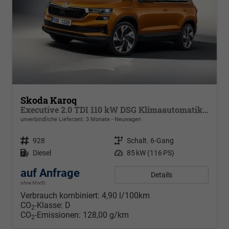
Skoda Karoq
Executive 2.0 TDI 110 kW DSG Klimaautomatik, Metallfarbe, ACC ,PDC v+h, LED, Smart Link, Rückkamera, Sun Set, Reserverad, 4 Jahre Garantie
unverbindliche Lieferzeit:
3 Monate
Neuwagen
Fahrzeugnr.
928
Getriebe
Schalt. 6-Gang
Kraftstoff
Diesel
Leistung
85 kW (116 PS)
auf Anfrage
Details
ohne MwSt.
Verbrauch kombiniert:
4,90 l/100km
CO
-Klasse:
D
2
CO
-Emissionen:
128,00 g/km
2